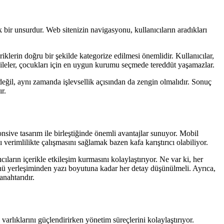
k bir unsurdur. Web sitenizin navigasyonu, kullanıcıların aradıkları
eriklerin doğru bir şekilde kategorize edilmesi önemlidir. Kullanıcılar,
e aileler, çocukları için en uygun kurumu seçmede tereddüt yaşamazlar.
eğil, aynı zamanda işlevsellik açısından da zengin olmalıdır. Sonuç
r.
nsive tasarım ile birleştiğinde önemli avantajlar sunuyor. Mobil
erimlilikte çalışmasını sağlamak bazen kafa karıştırıcı olabiliyor.
ların içerikle etkileşim kurmasını kolaylaştırıyor. Ne var ki, her
enü yerleşiminden yazı boyutuna kadar her detay düşünülmeli. Ayrıca,
nahtarıdır.
varlıklarını güçlendirirken yönetim süreçlerini kolaylaştırıyor.