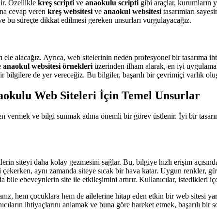
ir. Özellikle
kreş scripti
ve
anaokulu scripti
gibi araçlar, kurumların y
rına cevap veren
kreş websitesi
ve
anaokul websitesi
tasarımları sayesin
 ve bu süreçte dikkat edilmesi gereken unsurları vurgulayacağız.
ı ele alacağız. Ayrıca, web sitelerinin neden profesyonel bir tasarıma ih
e
anaokul websitesi örnekleri
üzerinden ilham alarak, en iyi uygulama
ir bilgilere de yer vereceğiz. Bu bilgiler, başarılı bir çevrimiçi varlık 
naokulu Web Siteleri İçin Temel Unsurlar
n vermek ve bilgi sunmak adına önemli bir görev üstlenir. İyi bir tasa
lerin siteyi daha kolay gezmesini sağlar. Bu, bilgiye hızlı erişim açısın
ni çekerken, aynı zamanda siteye sıcak bir hava katar. Uygun renkler, güv
a bile ebeveynlerin site ile etkileşimini artırır. Kullanıcılar, istedikleri i
z, hem çocuklara hem de ailelerine hitap eden etkin bir web sitesi yarata
ıcıların ihtiyaçlarını anlamak ve buna göre hareket etmek, başarılı bir s