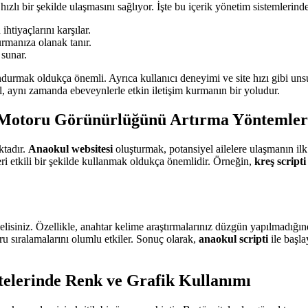
hızlı bir şekilde ulaşmasını sağlıyor. İşte bu içerik yönetim sistemlerinde
htiyaçlarını karşılar.
urmanıza olanak tanır.
 sunar.
ndurmak oldukça önemli. Ayrıca kullanıcı deneyimi ve site hızı gibi uns
ğil, aynı zamanda ebeveynlerle etkin iletişim kurmanın bir yoludur.
a Motoru Görünürlüğünü Artırma Yöntemler
ktadır.
Anaokul websitesi
oluşturmak, potansiyel ailelere ulaşmanın ilk 
ri etkili bir şekilde kullanmak oldukça önemlidir. Örneğin,
kreş scripti
tmelisiniz. Özellikle, anahtar kelime araştırmalarınız düzgün yapılmadığın
ru sıralamalarını olumlu etkiler. Sonuç olarak,
anaokul scripti
ile başla
telerinde Renk ve Grafik Kullanımı