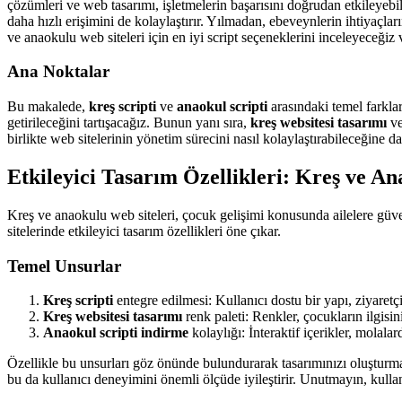
çözümleri ve web tasarımı, işletmelerin başarısını doğrudan etkileyebil
daha hızlı erişimini de kolaylaştırır. Yılmadan, ebeveynlerin ihtiyaçla
ve anaokulu web siteleri için en iyi script seçeneklerini inceleyeceğiz
Ana Noktalar
Bu makalede,
kreş scripti
ve
anaokul scripti
arasındaki temel farklar
getirileceğini tartışacağız. Bunun yanı sıra,
kreş websitesi tasarımı
v
birlikte web sitelerinin yönetim sürecini nasıl kolaylaştırabileceğine da
Etkileyici Tasarım Özellikleri: Kreş ve A
Kreş ve anaokulu web siteleri, çocuk gelişimi konusunda ailelere güve
sitelerinde etkileyici tasarım özellikleri öne çıkar.
Temel Unsurlar
Kreş scripti
entegre edilmesi: Kullanıcı dostu bir yapı, ziyaretçi
Kreş websitesi tasarımı
renk paleti: Renkler, çocukların ilgisi
Anaokul scripti indirme
kolaylığı: İnteraktif içerikler, molalard
Özellikle bu unsurları göz önünde bulundurarak tasarımınızı oluşturmanı
bu da kullanıcı deneyimini önemli ölçüde iyileştirir. Unutmayın, kullan