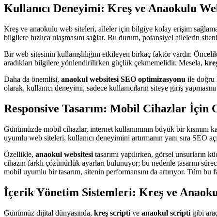
Kullanıcı Deneyimi: Kreş ve Anaokulu We
Kreş ve anaokulu web siteleri, aileler için bilgiye kolay erişim sağlama
bilgilere hızlıca ulaşmasını sağlar. Bu durum, potansiyel ailelerin siteni
Bir web sitesinin kullanışlılığını etkileyen birkaç faktör vardır. Önceli
aradıkları bilgilere yönlendirilirken güçlük çekmemelidir. Mesela,
kreş
Daha da önemlisi,
anaokul websitesi SEO optimizasyonu
ile doğru 
olarak, kullanıcı deneyimi, sadece kullanıcıların siteye giriş yapmasın
Responsive Tasarım: Mobil Cihazlar İçin
Günümüzde mobil cihazlar, internet kullanımının büyük bir kısmını 
uyumlu web siteleri, kullanıcı deneyimini artırmanın yanı sıra SEO açı
Özellikle,
anaokul websitesi
tasarımı yapılırken, görsel unsurların kü
cihazın farklı çözünürlük ayarları bulunuyor; bu nedenle tasarım süre
mobil uyumlu bir tasarım, sitenin performansını da artırıyor. Tüm bu fak
İçerik Yönetim Sistemleri: Kreş ve Anaoku
Günümüz dijital dünyasında,
kreş scripti
ve
anaokul scripti
gibi araç