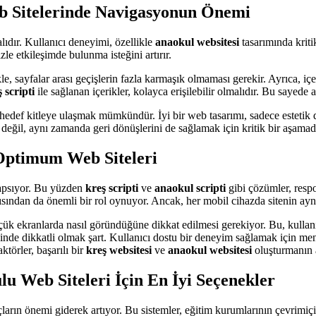
b Sitelerinde Navigasyonun Önemi
lıdır. Kullanıcı deneyimi, özellikle
anaokul websitesi
tasarımında kriti
zle etkileşimde bulunma isteğini artırır.
kle, sayfalar arası geçişlerin fazla karmaşık olmaması gerekir. Ayrıca, iç
 scripti
ile sağlanan içerikler, kolayca erişilebilir olmalıdır. Bu sayed
hedef kitleye ulaşmak mümkündür. İyi bir web tasarımı, sadece estetik d
ı değil, aynı zamanda geri dönüşlerini de sağlamak için kritik bir aşamadı
 Optimum Web Siteleri
kapsıyor. Bu yüzden
kreş scripti
ve
anaokul scripti
gibi çözümler, respo
sından da önemli bir rol oynuyor. Ancak, her mobil cihazda sitenin aynı v
çük ekranlarda nasıl göründüğüne dikkat edilmesi gerekiyor. Bu, kullanıcı
cinde dikkatli olmak şart. Kullanıcı dostu bir deneyim sağlamak için m
törler, başarılı bir
kreş websitesi
ve
anaokul websitesi
oluşturmanın a
lu Web Siteleri İçin En İyi Seçenekler
ların önemi giderek artıyor. Bu sistemler, eğitim kurumlarının çevrimiçi 