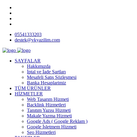
05541333203
destek@vkyazilim.com
SAYFALAR
Hakkımızda
İptal ve İade Şartları
Mesafeli Satış Sözleşmesi
Banka Hesaplarimiz
TÜM ÜRÜNLER
HİZMETLER
Web Tasarım Hizmeti
Backlink Hizmetleri
Tanıtım Yazısı Hizmeti
Makale Yazma Hizmeti
Google Ads ( Google Reklam )
Google İşletmem Hizmeti
Seo Hizmetleri