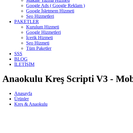
Makale Yazma Hizmeti
Google Ads ( Google Reklam )
Google İşletmem Hizmeti
Seo Hizmetleri
PAKETLER
Kurulum Hizmeti
Google Hizmetleri
İçerik Hizmeti
Seo Hizmeti
Tüm Paketler
SSS
BLOG
İLETİŞİM
Anaokulu Kreş Scripti V3 - Mob
Anasayfa
Ürünler
Kreş & Anaokulu