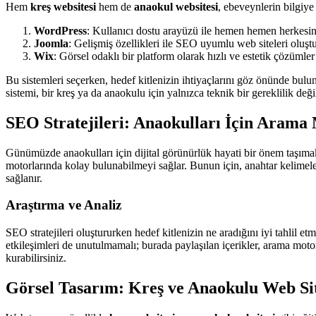
Hem
kreş websitesi
hem de
anaokul websitesi
, ebeveynlerin bilgiye 
WordPress
: Kullanıcı dostu arayüzü ile hemen hemen herkesin i
Joomla
: Gelişmiş özellikleri ile SEO uyumlu web siteleri oluşt
Wix
: Görsel odaklı bir platform olarak hızlı ve estetik çözümler
Bu sistemleri seçerken, hedef kitlenizin ihtiyaçlarını göz önünde bulu
sistemi, bir kreş ya da anaokulu için yalnızca teknik bir gereklilik de
SEO Stratejileri: Anaokulları İçin Aram
Günümüzde anaokulları için dijital görünürlük hayati bir önem taşıma
motorlarında kolay bulunabilmeyi sağlar. Bunun için, anahtar kelimele
sağlanır.
Araştırma ve Analiz
SEO stratejileri oluştururken hedef kitlenizin ne aradığını iyi tahlil e
etkileşimleri de unutulmamalı; burada paylaşılan içerikler, arama moto
kurabilirsiniz.
Görsel Tasarım: Kreş ve Anaokulu Web Si