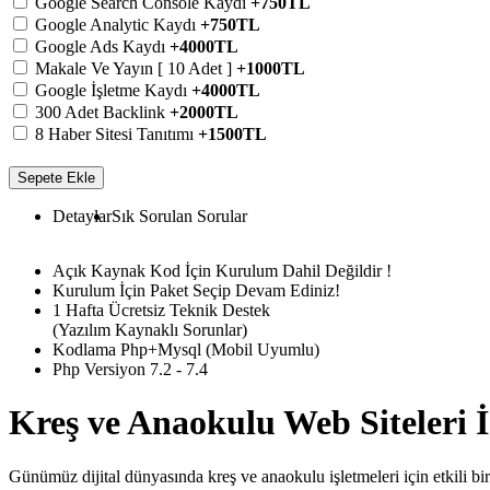
Google Search Console Kaydı
+750TL
Google Analytic Kaydı
+750TL
Google Ads Kaydı
+4000TL
Makale Ve Yayın [ 10 Adet ]
+1000TL
Google İşletme Kaydı
+4000TL
300 Adet Backlink
+2000TL
8 Haber Sitesi Tanıtımı
+1500TL
Sepete Ekle
Detaylar
Sık Sorulan Sorular
Açık Kaynak Kod İçin Kurulum Dahil Değildir !
Kurulum İçin Paket Seçip Devam Ediniz!
1 Hafta Ücretsiz Teknik Destek
(Yazılım Kaynaklı Sorunlar)
Kodlama Php+Mysql (Mobil Uyumlu)
Php Versiyon 7.2 - 7.4
Kreş ve Anaokulu Web Siteleri İ
Günümüz dijital dünyasında kreş ve anaokulu işletmeleri için etkili bi