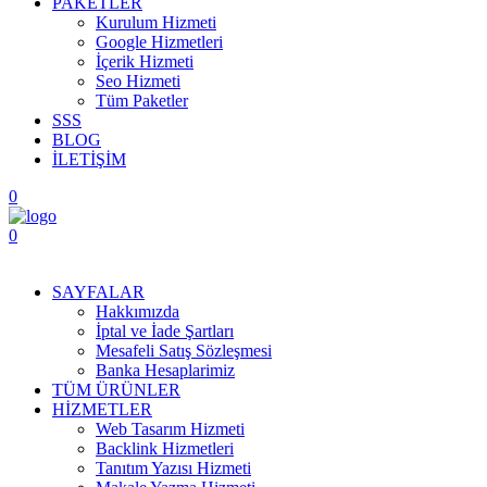
PAKETLER
Kurulum Hizmeti
Google Hizmetleri
İçerik Hizmeti
Seo Hizmeti
Tüm Paketler
SSS
BLOG
İLETİŞİM
0
0
Menüyü Aç
SAYFALAR
Hakkımızda
İptal ve İade Şartları
Mesafeli Satış Sözleşmesi
Banka Hesaplarimiz
TÜM ÜRÜNLER
HİZMETLER
Web Tasarım Hizmeti
Backlink Hizmetleri
Tanıtım Yazısı Hizmeti