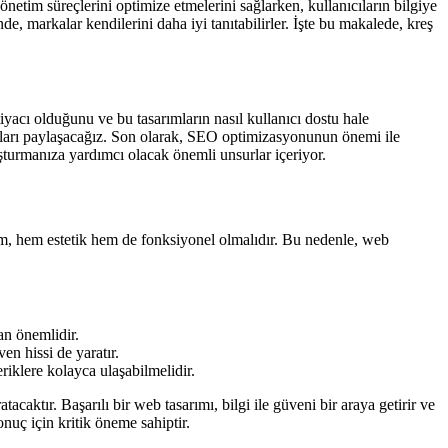
önetim süreçlerini optimize etmelerini sağlarken, kullanıcıların bilgiye
de, markalar kendilerini daha iyi tanıtabilirler. İşte bu makalede, kreş
tiyacı olduğunu ve bu tasarımların nasıl kullanıcı dostu hale
ları paylaşacağız. Son olarak, SEO optimizasyonunun önemi ile
oluşturmanıza yardımcı olacak önemli unsurlar içeriyor.
rım, hem estetik hem de fonksiyonel olmalıdır. Bu nedenle, web
dan önemlidir.
en hissi de yaratır.
çeriklere kolayca ulaşabilmelidir.
caktır. Başarılı bir web tasarımı, bilgi ile güveni bir araya getirir ve
onuç için kritik öneme sahiptir.