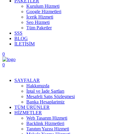
PAKETLER
Kurulum Hizmeti
Google Hizmetleri
İçerik Hizmeti
Seo Hizmeti
Tüm Paketler
SSS
BLOG
İLETİŞİM
0
0
Menüyü Aç
SAYFALAR
Hakkımızda
İptal ve İade Şartları
Mesafeli Satış Sözleşmesi
Banka Hesaplarimiz
TÜM ÜRÜNLER
HİZMETLER
Web Tasarım Hizmeti
Backlink Hizmetleri
Tanıtım Yazısı Hizmeti