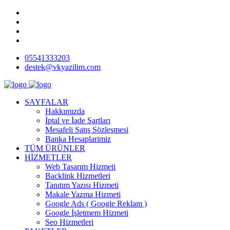
05541333203
destek@vkyazilim.com
SAYFALAR
Hakkımızda
İptal ve İade Şartları
Mesafeli Satış Sözleşmesi
Banka Hesaplarimiz
TÜM ÜRÜNLER
HİZMETLER
Web Tasarım Hizmeti
Backlink Hizmetleri
Tanıtım Yazısı Hizmeti
Makale Yazma Hizmeti
Google Ads ( Google Reklam )
Google İşletmem Hizmeti
Seo Hizmetleri