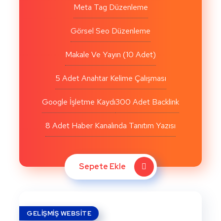
Meta Tag Düzenleme
Görsel Seo Düzenleme
Makale Ve Yayın (10 Adet)
5 Adet Anahtar Kelime Çalışması
Google İşletme Kaydı
300 Adet Backlink
8 Adet Haber Kanalında Tanıtım Yazısı
Sepete Ekle
GELIŞMIŞ WEBSITE