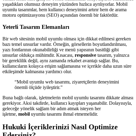
yaşadıkları olumsuz deneyim yüzünden hızlıca ayrılıyorlar. Mobil
uyumlu tasarımlar, hem kullanıcı deneyimini artırır hem de arama
motoru optimizasyonu (SEO) açısından önemli bir faktördür.
Yeterli Tasarım Elemanları
Bir web sitesinin mobil uyumlu olması için dikkat edilmesi gereken
bazı temel unsurlar vardır. Örneğin, görsellerin boyutlandırılması,
yazı fontlarının okunabilirliği ve menü yapısının basitliği gibi
unsurlar oldukça mühimdir. Kısacası,
responsive
tasarım, yalnızca
bir gereklilik değil, aynı zamanda rekabet avantajı sağlar. Bu,
kullanıcıların kolayca erişim sağlamasına ve içerikle daha uzun süre
etkileşimde kalmasına yardımcı olur.
“Mobil uyumlu web tasarımı, ziyaretçilerin deneyimini
önemli ölçüde iyileştirir.”
Buna bağlı olarak, işletmelerin mobil uyumlu tasarımı dikkate alması
gerekiyor. Aksi takdirde, kullanıcı kayıpları yaşanabilir. Dolayısıyla,
geleceğe yönelik sağlam bir adım atmak isteyen her
işletme,
mobil
uyumlu tasarımı ihmal etmemelidir.
Hukuki İçeriklerinizi Nasıl Optimize
Edersiniz?