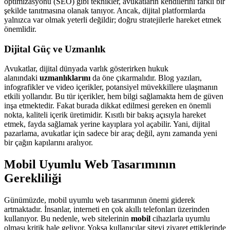
optimizasyonu (SEO) gibi teknikler, avukatların kendilerini farklı bir
şekilde tanıtmasına olanak tanıyor. Ancak, dijital platformlarda
yalnızca var olmak yeterli değildir; doğru stratejilerle hareket etmek
önemlidir.
Dijital Güç ve Uzmanlık
Avukatlar, dijital dünyada varlık gösterirken hukuk
alanındaki
uzmanlıklarını
da öne çıkarmalıdır. Blog yazıları,
infografikler ve video içerikler, potansiyel müvekkillere ulaşmanın
etkili yollarıdır. Bu tür içerikler, hem bilgi sağlamakta hem de güven
inşa etmektedir. Fakat burada dikkat edilmesi gereken en önemli
nokta, kaliteli içerik üretimidir. Kısıtlı bir bakış açısıyla hareket
etmek, fayda sağlamak yerine kayıplara yol açabilir. Yani, dijital
pazarlama, avukatlar için sadece bir araç değil, aynı zamanda yeni
bir çağın kapılarını aralıyor.
Mobil Uyumlu Web Tasarımının
Gerekliliği
Günümüzde, mobil uyumlu web tasarımının önemi giderek
artmaktadır. İnsanlar, interneti en çok akıllı telefonları üzerinden
kullanıyor. Bu nedenle, web sitelerinin
mobil
cihazlarla uyumlu
olması kritik hale geliyor. Yoksa kullanıcılar siteyi ziyaret ettiklerinde