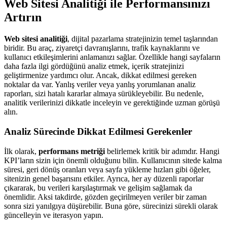
Web Sitesi Analitiği ile Performansınızı
Artırın
Web sitesi analitiği
, dijital pazarlama stratejinizin temel taşlarından
biridir. Bu araç, ziyaretçi davranışlarını, trafik kaynaklarını ve
kullanıcı etkileşimlerini anlamanızı sağlar. Özellikle hangi sayfaların
daha fazla ilgi gördüğünü analiz etmek, içerik stratejinizi
geliştirmenize yardımcı olur. Ancak, dikkat edilmesi gereken
noktalar da var. Yanlış veriler veya yanlış yorumlanan analiz
raporları, sizi hatalı kararlar almaya sürükleyebilir. Bu nedenle,
analitik verilerinizi dikkatle inceleyin ve gerektiğinde uzman görüşü
alın.
Analiz Sürecinde Dikkat Edilmesi Gerekenler
İlk olarak,
performans metriği
belirlemek kritik bir adımdır. Hangi
KPI’ların sizin için önemli olduğunu bilin. Kullanıcının sitede kalma
süresi, geri dönüş oranları veya sayfa yükleme hızları gibi öğeler,
sitenizin genel başarısını etkiler. Ayrıca, her ay düzenli raporlar
çıkararak, bu verileri karşılaştırmak ve gelişim sağlamak da
önemlidir. Aksi takdirde, gözden geçirilmeyen veriler bir zaman
sonra sizi yanılgıya düşürebilir. Buna göre, sürecinizi sürekli olarak
güncelleyin ve iterasyon yapın.