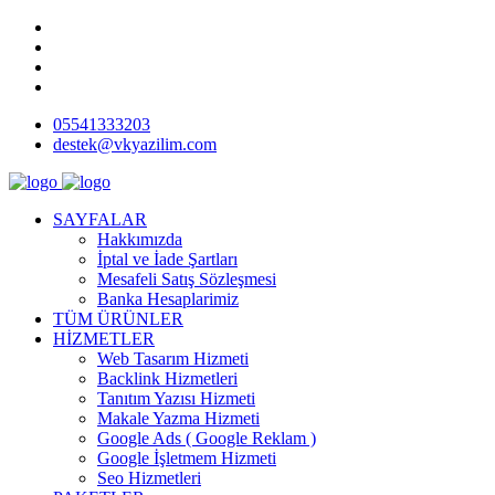
05541333203
destek@vkyazilim.com
SAYFALAR
Hakkımızda
İptal ve İade Şartları
Mesafeli Satış Sözleşmesi
Banka Hesaplarimiz
TÜM ÜRÜNLER
HİZMETLER
Web Tasarım Hizmeti
Backlink Hizmetleri
Tanıtım Yazısı Hizmeti
Makale Yazma Hizmeti
Google Ads ( Google Reklam )
Google İşletmem Hizmeti
Seo Hizmetleri