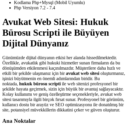
Kodlama Php+Mysql (Mobil Uyumlu)
Php Versiyon 7.2 - 7.4
Avukat Web Sitesi: Hukuk
Bürosu Scripti ile Büyüyen
Dijital Dünyanız
Günümüzde dijital dünyanın etkisi her alanda hissedilmektedir.
Özellikle, avukatlık gibi hukuki hizmetler sunan firmaların da bu
dönüşümden etkilenmesi kaçınılmazdır. Müşterilere daha hızlı ve
etkili bir şekilde ulaşmanız için bir
avukat web sitesi
oluşturmanız,
işinizi büyütmenin en önemli adımlarından biridir. Bu
noktada,
hukuk bürosu scripti
ile web sitenizi profesyonel bir
şekilde hayata geçirmek, sizin için büyük bir avantaj sağlayacaktır.
Kolay kullanımı ve geniş özelleştirme seçenekleriyle, avukat web
sitesi tasarımıyla ilgili birçok fırsat sunar. Profesyonel bir görünüm,
kullanıcı dostu bir arayüz ve SEO optimizasyonu ile donatılmış bir
site, potansiyel müvekkillerin dikkatini çeker ve güven oluşturur.
Ana Noktalar