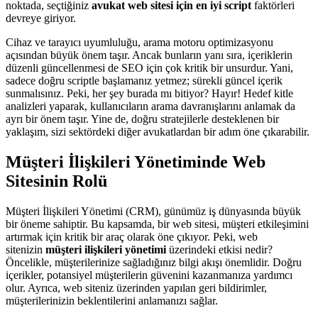
noktada, seçtiğiniz
avukat web sitesi için en iyi script
faktörleri
devreye giriyor.
Cihaz ve tarayıcı uyumluluğu, arama motoru optimizasyonu
açısından büyük önem taşır. Ancak bunların yanı sıra, içeriklerin
düzenli güncellenmesi de SEO için çok kritik bir unsurdur. Yani,
sadece doğru scriptle başlamanız yetmez; sürekli güncel içerik
sunmalısınız. Peki, her şey burada mı bitiyor? Hayır! Hedef kitle
analizleri yaparak, kullanıcıların arama davranışlarını anlamak da
ayrı bir önem taşır. Yine de, doğru stratejilerle desteklenen bir
yaklaşım, sizi sektördeki diğer avukatlardan bir adım öne çıkarabilir.
Müşteri İlişkileri Yönetiminde Web
Sitesinin Rolü
Müşteri İlişkileri Yönetimi (CRM), günümüz iş dünyasında büyük
bir öneme sahiptir. Bu kapsamda, bir web sitesi, müşteri etkileşimini
artırmak için kritik bir araç olarak öne çıkıyor. Peki, web
sitenizin
müşteri ilişkileri yönetimi
üzerindeki etkisi nedir?
Öncelikle, müşterilerinize sağladığınız bilgi akışı önemlidir. Doğru
içerikler, potansiyel müşterilerin güvenini kazanmanıza yardımcı
olur. Ayrıca, web siteniz üzerinden yapılan geri bildirimler,
müşterilerinizin beklentilerini anlamanızı sağlar.