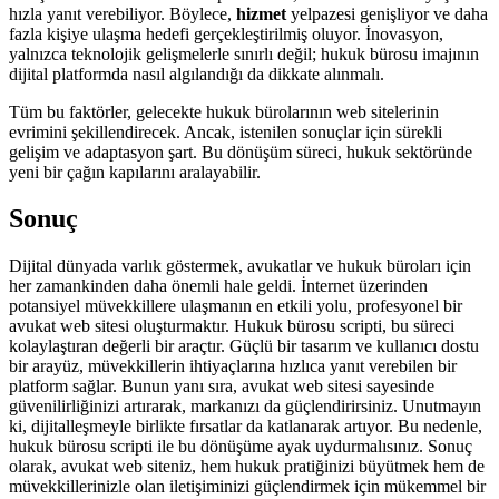
hızla yanıt verebiliyor. Böylece,
hizmet
yelpazesi genişliyor ve daha
fazla kişiye ulaşma hedefi gerçekleştirilmiş oluyor. İnovasyon,
yalnızca teknolojik gelişmelerle sınırlı değil; hukuk bürosu imajının
dijital platformda nasıl algılandığı da dikkate alınmalı.
Tüm bu faktörler, gelecekte hukuk bürolarının web sitelerinin
evrimini şekillendirecek. Ancak, istenilen sonuçlar için sürekli
gelişim ve adaptasyon şart. Bu dönüşüm süreci, hukuk sektöründe
yeni bir çağın kapılarını aralayabilir.
Sonuç
Dijital dünyada varlık göstermek, avukatlar ve hukuk büroları için
her zamankinden daha önemli hale geldi. İnternet üzerinden
potansiyel müvekkillere ulaşmanın en etkili yolu, profesyonel bir
avukat web sitesi oluşturmaktır. Hukuk bürosu scripti, bu süreci
kolaylaştıran değerli bir araçtır. Güçlü bir tasarım ve kullanıcı dostu
bir arayüz, müvekkillerin ihtiyaçlarına hızlıca yanıt verebilen bir
platform sağlar. Bunun yanı sıra, avukat web sitesi sayesinde
güvenilirliğinizi artırarak, markanızı da güçlendirirsiniz. Unutmayın
ki, dijitalleşmeyle birlikte fırsatlar da katlanarak artıyor. Bu nedenle,
hukuk bürosu scripti ile bu dönüşüme ayak uydurmalısınız. Sonuç
olarak, avukat web siteniz, hem hukuk pratiğinizi büyütmek hem de
müvekkillerinizle olan iletişiminizi güçlendirmek için mükemmel bir