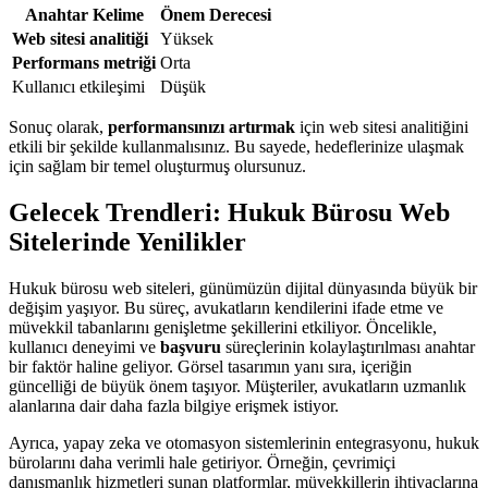
Anahtar Kelime
Önem Derecesi
Web sitesi analitiği
Yüksek
Performans metriği
Orta
Kullanıcı etkileşimi
Düşük
Sonuç olarak,
performansınızı artırmak
için web sitesi analitiğini
etkili bir şekilde kullanmalısınız. Bu sayede, hedeflerinize ulaşmak
için sağlam bir temel oluşturmuş olursunuz.
Gelecek Trendleri: Hukuk Bürosu Web
Sitelerinde Yenilikler
Hukuk bürosu web siteleri, günümüzün dijital dünyasında büyük bir
değişim yaşıyor. Bu süreç, avukatların kendilerini ifade etme ve
müvekkil tabanlarını genişletme şekillerini etkiliyor. Öncelikle,
kullanıcı deneyimi ve
başvuru
süreçlerinin kolaylaştırılması anahtar
bir faktör haline geliyor. Görsel tasarımın yanı sıra, içeriğin
güncelliği de büyük önem taşıyor. Müşteriler, avukatların uzmanlık
alanlarına dair daha fazla bilgiye erişmek istiyor.
Ayrıca, yapay zeka ve otomasyon sistemlerinin entegrasyonu, hukuk
bürolarını daha verimli hale getiriyor. Örneğin, çevrimiçi
danışmanlık hizmetleri sunan platformlar, müvekkillerin ihtiyaçlarına