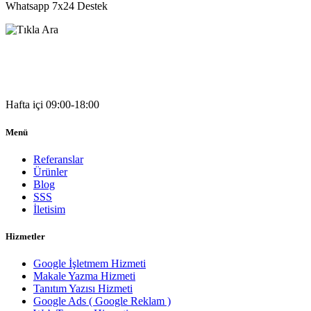
Whatsapp 7x24 Destek
05541333203
Hafta içi 09:00-18:00
Menü
Referanslar
Ürünler
Blog
SSS
İletisim
Hizmetler
Google İşletmem Hizmeti
Makale Yazma Hizmeti
Tanıtım Yazısı Hizmeti
Google Ads ( Google Reklam )