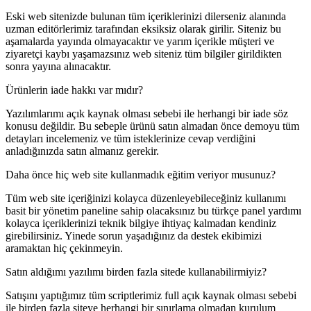
Eski web sitenizde bulunan tüm içeriklerinizi dilerseniz alanında
uzman editörlerimiz tarafından eksiksiz olarak girilir. Siteniz bu
aşamalarda yayında olmayacaktır ve yarım içerikle müşteri ve
ziyaretçi kaybı yaşamazsınız web siteniz tüm bilgiler girildikten
sonra yayına alınacaktır.
Ürünlerin iade hakkı var mıdır?
Yazılımlarımı açık kaynak olması sebebi ile herhangi bir iade söz
konusu değildir. Bu sebeple ürünü satın almadan önce demoyu tüm
detayları incelemeniz ve tüm isteklerinize cevap verdiğini
anladığınızda satın almanız gerekir.
Daha önce hiç web site kullanmadık eğitim veriyor musunuz?
Tüm web site içeriğinizi kolayca düzenleyebileceğiniz kullanımı
basit bir yönetim paneline sahip olacaksınız bu türkçe panel yardımı
kolayca içeriklerinizi teknik bilgiye ihtiyaç kalmadan kendiniz
girebilirsiniz. Yinede sorun yaşadığınız da destek ekibimizi
aramaktan hiç çekinmeyin.
Satın aldığımı yazılımı birden fazla sitede kullanabilirmiyiz?
Satışını yaptığımız tüm scriptlerimiz full açık kaynak olması sebebi
ile birden fazla siteye herhangi bir sınırlama olmadan kurulum