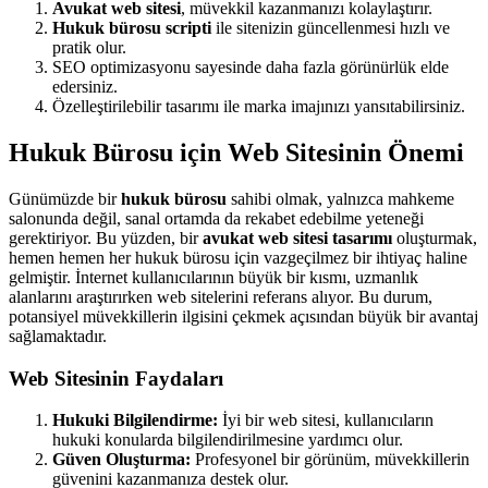
Avukat web sitesi
, müvekkil kazanmanızı kolaylaştırır.
Hukuk bürosu scripti
ile sitenizin güncellenmesi hızlı ve
pratik olur.
SEO optimizasyonu sayesinde daha fazla görünürlük elde
edersiniz.
Özelleştirilebilir tasarımı ile marka imajınızı yansıtabilirsiniz.
Hukuk Bürosu için Web Sitesinin Önemi
Günümüzde bir
hukuk bürosu
sahibi olmak, yalnızca mahkeme
salonunda değil, sanal ortamda da rekabet edebilme yeteneği
gerektiriyor. Bu yüzden, bir
avukat web sitesi tasarımı
oluşturmak,
hemen hemen her hukuk bürosu için vazgeçilmez bir ihtiyaç haline
gelmiştir. İnternet kullanıcılarının büyük bir kısmı, uzmanlık
alanlarını araştırırken web sitelerini referans alıyor. Bu durum,
potansiyel müvekkillerin ilgisini çekmek açısından büyük bir avantaj
sağlamaktadır.
Web Sitesinin Faydaları
Hukuki Bilgilendirme:
İyi bir web sitesi, kullanıcıların
hukuki konularda bilgilendirilmesine yardımcı olur.
Güven Oluşturma:
Profesyonel bir görünüm, müvekkillerin
güvenini kazanmanıza destek olur.