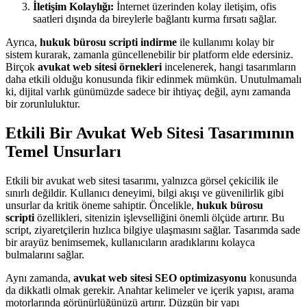
İletişim Kolaylığı:
İnternet üzerinden kolay iletişim, ofis
saatleri dışında da bireylerle bağlantı kurma fırsatı sağlar.
Ayrıca,
hukuk bürosu scripti indirme
ile kullanımı kolay bir
sistem kurarak, zamanla güncellenebilir bir platform elde edersiniz.
Birçok
avukat web sitesi örnekleri
incelenerek, hangi tasarımların
daha etkili olduğu konusunda fikir edinmek mümkün. Unutulmamalı
ki, dijital varlık günümüzde sadece bir ihtiyaç değil, aynı zamanda
bir zorunluluktur.
Etkili Bir Avukat Web Sitesi Tasarımının
Temel Unsurları
Etkili bir avukat web sitesi tasarımı, yalnızca görsel çekicilik ile
sınırlı değildir. Kullanıcı deneyimi, bilgi akışı ve güvenilirlik gibi
unsurlar da kritik öneme sahiptir. Öncelikle,
hukuk bürosu
scripti
özellikleri, sitenizin işlevselliğini önemli ölçüde artırır. Bu
script, ziyaretçilerin hızlıca bilgiye ulaşmasını sağlar. Tasarımda sade
bir arayüz benimsemek, kullanıcıların aradıklarını kolayca
bulmalarını sağlar.
Aynı zamanda,
avukat web sitesi SEO optimizasyonu
konusunda
da dikkatli olmak gerekir. Anahtar kelimeler ve içerik yapısı, arama
motorlarında görünürlüğünüzü artırır. Düzgün bir yapı