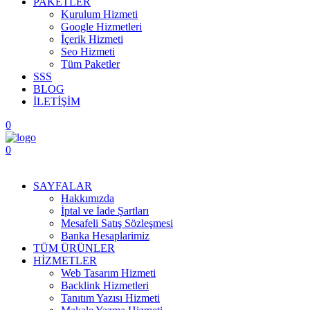
PAKETLER
Kurulum Hizmeti
Google Hizmetleri
İçerik Hizmeti
Seo Hizmeti
Tüm Paketler
SSS
BLOG
İLETİŞİM
0
0
Menüyü Aç
SAYFALAR
Hakkımızda
İptal ve İade Şartları
Mesafeli Satış Sözleşmesi
Banka Hesaplarimiz
TÜM ÜRÜNLER
HİZMETLER
Web Tasarım Hizmeti
Backlink Hizmetleri
Tanıtım Yazısı Hizmeti