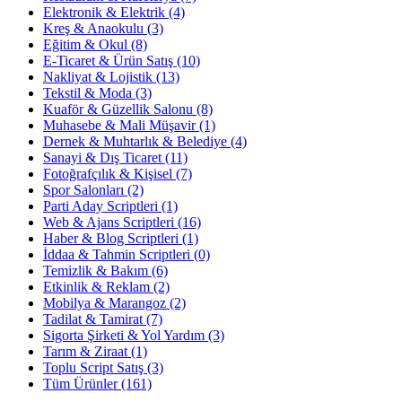
Elektronik & Elektrik
(4)
Kreş & Anaokulu
(3)
Eğitim & Okul
(8)
E-Ticaret & Ürün Satış
(10)
Nakliyat & Lojistik
(13)
Tekstil & Moda
(3)
Kuaför & Güzellik Salonu
(8)
Muhasebe & Mali Müşavir
(1)
Dernek & Muhtarlık & Belediye
(4)
Sanayi & Dış Ticaret
(11)
Fotoğrafçılık & Kişisel
(7)
Spor Salonları
(2)
Parti Aday Scriptleri
(1)
Web & Ajans Scriptleri
(16)
Haber & Blog Scriptleri
(1)
İddaa & Tahmin Scriptleri
(0)
Temizlik & Bakım
(6)
Etkinlik & Reklam
(2)
Mobilya & Marangoz
(2)
Tadilat & Tamirat
(7)
Sigorta Şirketi & Yol Yardım
(3)
Tarım & Ziraat
(1)
Toplu Script Satış
(3)
Tüm Ürünler
(161)