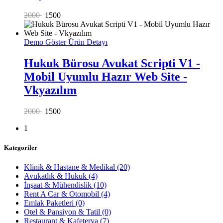
2000
1500
Demo Göster
Ürün Detayı
Hukuk Bürosu Avukat Scripti V1 -
Mobil Uyumlu Hazır Web Site -
Vkyazılım
2000
1500
1
Kategoriler
Klinik & Hastane & Medikal
(20)
Avukatlık & Hukuk
(4)
İnşaat & Mühendislik
(10)
Rent A Car & Otomobil
(4)
Emlak Paketleri
(0)
Otel & Pansiyon & Tatil
(0)
Restaurant & Kafeterya
(7)