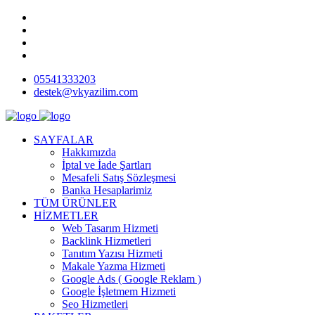
05541333203
destek@vkyazilim.com
SAYFALAR
Hakkımızda
İptal ve İade Şartları
Mesafeli Satış Sözleşmesi
Banka Hesaplarimiz
TÜM ÜRÜNLER
HİZMETLER
Web Tasarım Hizmeti
Backlink Hizmetleri
Tanıtım Yazısı Hizmeti
Makale Yazma Hizmeti
Google Ads ( Google Reklam )
Google İşletmem Hizmeti
Seo Hizmetleri