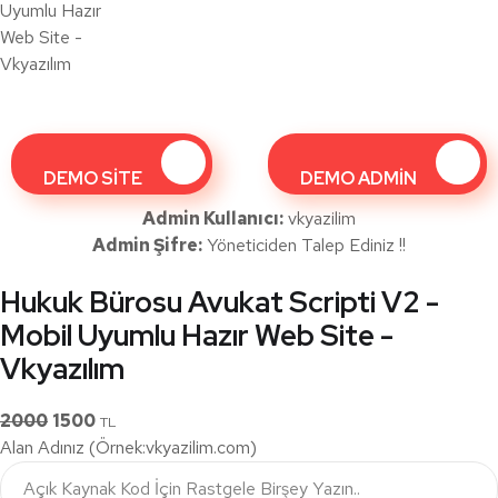
DEMO SİTE
DEMO ADMİN
Admin Kullanıcı:
vkyazilim
Admin Şifre:
Yöneticiden Talep Ediniz !!
Hukuk Bürosu Avukat Scripti V2 -
Mobil Uyumlu Hazır Web Site -
Vkyazılım
2000
1500
TL
Alan Adınız (Örnek:vkyazilim.com)