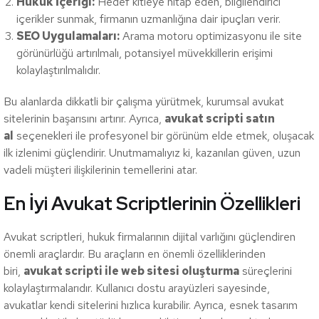
Hukuk İçeriği:
Hedef kitleye hitap eden, bilgilendirici
içerikler sunmak, firmanın uzmanlığına dair ipuçları verir.
SEO Uygulamaları:
Arama motoru optimizasyonu ile site
görünürlüğü artırılmalı, potansiyel müvekkillerin erişimi
kolaylaştırılmalıdır.
Bu alanlarda dikkatli bir çalışma yürütmek, kurumsal avukat
sitelerinin başarısını artırır. Ayrıca,
avukat scripti satın
al
seçenekleri ile profesyonel bir görünüm elde etmek, oluşacak
ilk izlenimi güçlendirir. Unutmamalıyız ki, kazanılan güven, uzun
vadeli müşteri ilişkilerinin temellerini atar.
En İyi Avukat Scriptlerinin Özellikleri
Avukat scriptleri, hukuk firmalarının dijital varlığını güçlendiren
önemli araçlardır. Bu araçların en önemli özelliklerinden
biri,
avukat scripti ile web sitesi oluşturma
süreçlerini
kolaylaştırmalarıdır. Kullanıcı dostu arayüzleri sayesinde,
avukatlar kendi sitelerini hızlıca kurabilir. Ayrıca, esnek tasarım