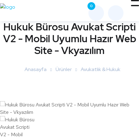
0
Me
nüy
Hukuk Bürosu Avukat Scripti
ü
Aç
V2 - Mobil Uyumlu Hazır Web
Site - Vkyazılım
Anasayfa
Ürünler
Avukatlık & Hukuk