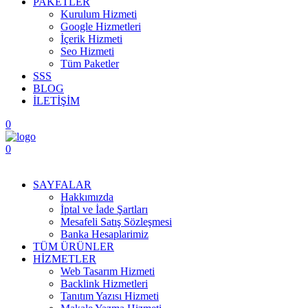
PAKETLER
Kurulum Hizmeti
Google Hizmetleri
İçerik Hizmeti
Seo Hizmeti
Tüm Paketler
SSS
BLOG
İLETİŞİM
0
0
Menüyü Aç
SAYFALAR
Hakkımızda
İptal ve İade Şartları
Mesafeli Satış Sözleşmesi
Banka Hesaplarimiz
TÜM ÜRÜNLER
HİZMETLER
Web Tasarım Hizmeti
Backlink Hizmetleri
Tanıtım Yazısı Hizmeti