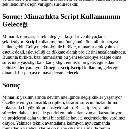
şekillendirmek için varlığını sürdürecektir.
Sonuç: Mimarlıkta Script Kullanımının
Geleceği
Mimarlık dünyası, sürekli değişen koşullar ve ihtiyaçlarla
şekilleniyor.
Script
kullanımı, bu dönüşümün önemli bir parçası
haline geldi. Gelişen teknoloji ile birlikte, mimarlar artık yalnızca
estetik değil, işlevselliği de dikkate alarak projelerini tasarlamaktadır.
Bununla birlikte, bazı mimarların bu yeni teknolojiye adapte olma
sürecinde yaşadığı kafa karışıklığı, endüstrinin geleceğine dair
belirsizlikler yaratıyor. Örneğin,
scriptscript
kullanımı, geleceğin
dinamik bir parçası olmaya devam edecek.
Sonuç
Mimarlık yazılımlarında devrim niteliğinde değişiklikler yaşanıyor.
Özellikle en iyi mimarlık scriptleri, tasarım sürecini hızlandırma
noktasında büyük bir potansiyele sahip. Bu scriptler, yaratıcı
süreçleri daha akıcı hale getirirken, mimarlara zaman kazandırıyor
ve projelerini daha verimli bir şekilde hayata geçirmelerine yardımcı
oluyor. Yalnızca teknik avantajlarla kalmıyor, aynı zamanda
mimarların yaratıcılıklarını ön plana çıkarmalarına da zemin