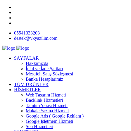
05541333203
destek@vkyazilim.com
SAYFALAR
Hakkımızda
İptal ve İade Şartları
Mesafeli Satış Sözleşmesi
Banka Hesaplarimiz
TÜM ÜRÜNLER
HİZMETLER
Web Tasarım Hizmeti
Backlink Hizmetleri
Tanıtım Yazısı Hizmeti
Makale Yazma Hizmeti
Google Ads ( Google Reklam )
Google İşletmem Hizmeti
Seo Hizmetleri