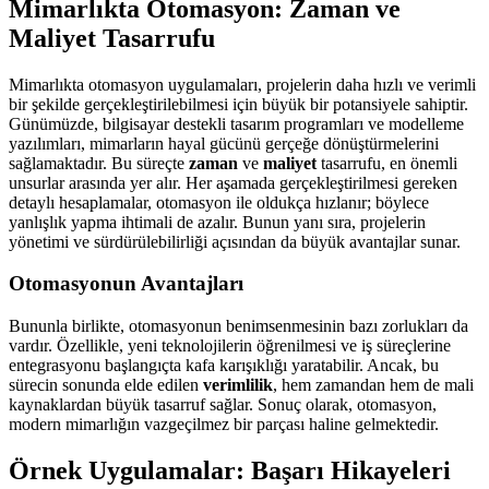
Mimarlıkta Otomasyon: Zaman ve
Maliyet Tasarrufu
Mimarlıkta otomasyon uygulamaları, projelerin daha hızlı ve verimli
bir şekilde gerçekleştirilebilmesi için büyük bir potansiyele sahiptir.
Günümüzde, bilgisayar destekli tasarım programları ve modelleme
yazılımları, mimarların hayal gücünü gerçeğe dönüştürmelerini
sağlamaktadır. Bu süreçte
zaman
ve
maliyet
tasarrufu, en önemli
unsurlar arasında yer alır. Her aşamada gerçekleştirilmesi gereken
detaylı hesaplamalar, otomasyon ile oldukça hızlanır; böylece
yanlışlık yapma ihtimali de azalır. Bunun yanı sıra, projelerin
yönetimi ve sürdürülebilirliği açısından da büyük avantajlar sunar.
Otomasyonun Avantajları
Bununla birlikte, otomasyonun benimsenmesinin bazı zorlukları da
vardır. Özellikle, yeni teknolojilerin öğrenilmesi ve iş süreçlerine
entegrasyonu başlangıçta kafa karışıklığı yaratabilir. Ancak, bu
sürecin sonunda elde edilen
verimlilik
, hem zamandan hem de mali
kaynaklardan büyük tasarruf sağlar. Sonuç olarak, otomasyon,
modern mimarlığın vazgeçilmez bir parçası haline gelmektedir.
Örnek Uygulamalar: Başarı Hikayeleri