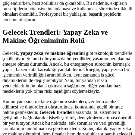
güçlendirirken, bazı zorluklar da çıkarabilir. Bu nedenle, ekiplerin
bu scriptlerin potansiyelini anlaması ve kullanması sürecinde dikkatli
olmaları önemlidir. Profesyonel bir yaklaşım, başarılı projelerin
temelini oluşturur.
Gelecek Trendleri: Yapay Zeka ve
Makine Öğreniminin Rolü
Gelecek,
yapay zeka
ve
makine öğrenimi
gibi teknolojik trendlerle
şekilleniyor. Şu anki dünyamızda bu yenilikler, yaşamın her alanına
entegre olmuş durumda. Ancak, bu entegrasyon sürecinin karmaşık
yapısı, bazen kafa karışıklığı yaratabiliyor. Örneğin, yapay zeka bir
işletmenin verimliliğini artırabilirken, aynı zamanda iş gücü
dinamiklerini de değiştirebiliyor. Yani, bir yandan insan
yeteneklerinin ön plana çıkmasını sağlarken, diğer yandan bazı
mesleklerin yok olma riski taşıdığını söylemekteyiz.
Bunun yanı sıra, makine öğrenimi sistemleri, verilerin analiz
edilmesi ve öngörülerin oluşturulması konusunda güçlü bir araç
haline gelmektedir.
Gelecek trendleri
arasında, bu sistemlerin
gelişimine bağlı olarak kişiselleştirilmiş deneyimlerin artması önemli
bir yer tutuyor. Ancak bu noktada, etik sorunlar ve veri güvenliği
konularının unutulmaması gerekmektedir. Sonuç olarak, yapay zeka
ve makine öğrenimi, hem fırsatlar hem de zorluklar sunarak geleceği