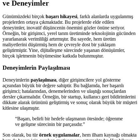
ve Deneyimler
Günümüzdeki birçok
başarı hikayesi
, farklı alanlarda uygulanmış
projelerden ortaya çıkmaktadır. Bu projelerde elde edilen
deneyimler, inovatif düşüncenin önemini gözler önüne seriyor.
Örneğin, bir girişimci, yerel tarım üretiminde teknolojinin gücünden
yararlanarak verimliliği artırmıştır. Bu sayede, hem üretim
maliyetlerini düşürmüş hem de çevreyle dost bir yaklaşım
geliştirmiştir. Yine, dijitalleşme sürecinde yaşanan dönüşümler,
birçok işletmenin büyümesine katkıda bulunmuştur.
Deneyimlerin Paylaşılması
Deneyimlerin
paylaşılması
, diğer girişimcilere yol gösterme
açısından büyük bir değere sahiptir. Bu bağlamda, her başarılı
girişimci; hatalarından, denemelerinden ve ulaştığı sonuçlardan
dersler çıkarmalıdır. Örneğin, bir startup, kullanıcı geri bildirimlerini
dikkate alarak ürününü geliştirmiş ve sonuç olarak büyük bir müşteri
kitlesine ulaşmıştır.
“Başarı, belirli bir hedefe ulaşmanın ötesinde; öğrenme
ve gelişme sürecinin bir parçasıdır.”
Son olarak, bu tür
örnek uygulamalar
, hem ilham kaynağı olmakta