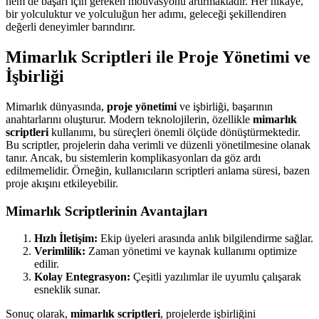
hem de başarı için gereken motivasyonu artırmaktadır. Her hikaye,
bir yolculuktur ve yolculuğun her adımı, geleceği şekillendiren
değerli deneyimler barındırır.
Mimarlık Scriptleri ile Proje Yönetimi ve
İşbirliği
Mimarlık dünyasında,
proje yönetimi
ve işbirliği, başarının
anahtarlarını oluşturur. Modern teknolojilerin, özellikle
mimarlık
scriptleri
kullanımı, bu süreçleri önemli ölçüde dönüştürmektedir.
Bu scriptler, projelerin daha verimli ve düzenli yönetilmesine olanak
tanır. Ancak, bu sistemlerin komplikasyonları da göz ardı
edilmemelidir. Örneğin, kullanıcıların scriptleri anlama süresi, bazen
proje akışını etkileyebilir.
Mimarlık Scriptlerinin Avantajları
Hızlı İletişim:
Ekip üyeleri arasında anlık bilgilendirme sağlar.
Verimlilik:
Zaman yönetimi ve kaynak kullanımı optimize
edilir.
Kolay Entegrasyon:
Çeşitli yazılımlar ile uyumlu çalışarak
esneklik sunar.
Sonuç olarak,
mimarlık scriptleri
, projelerde işbirliğini