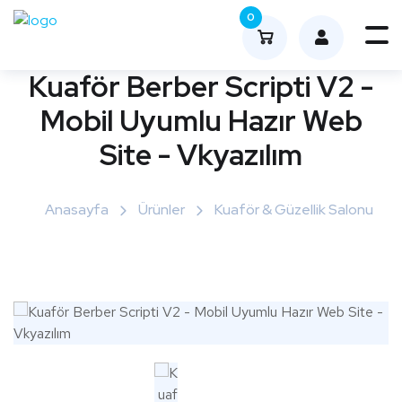
0
Me
nüy
Kuaför Berber Scripti V2 -
ü
Mobil Uyumlu Hazır Web
Aç
Site - Vkyazılım
Anasayfa
Ürünler
Kuaför & Güzellik Salonu