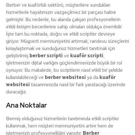
Berber ve kuaförlük sektörü, müşterilere sundukları
hizmetlerle hayatımızın vazgeçilmez bir parçası haline
gelmiştir. Bu nedenle, bu alanda çalışan profesyonellerin
etkili iletişim becerilerine sahip olmaları oldukça önemlidir.
İşte tam bu noktada, doğru ve etkili scriptler devreye
giriyor. Müşperti memnuniyetini artırmak, randevu süreçlerini
kolaylaştırmak ve sunduğunuz hizmetleri tanıtmak için
geliştirilmiş
berber scripti
ve
kuaför scripti
,
işletmenizin dijital varlığını güçlendirmenizde büyük bir rol
oynuyor. Bu makalede, bu scriptlerin nasıl etkili bir şekilde
kullanılabileceği ve
berber websitesi
ya da
kuaför
websitesi
tasarımınızda nasıl bir fark yaratacağı üzerinde
duracağız.
Ana Noktalar
Bermiş olduğunuz hizmetlerin tanıtımında etkili scriptler
kullanmak, hem müşteri memnuniyetini artırır hem de
işletmenizin profesyonelliğini yansıtır.
Berber