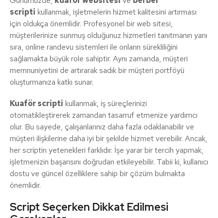
Günümüzde,
kuaför websitesi
ve
berber
scripti
kullanmak, işletmelerin hizmet kalitesini artırması
için oldukça önemlidir. Profesyonel bir web sitesi,
müşterilerinize sunmuş olduğunuz hizmetleri tanıtmanın yanı
sıra, online randevu sistemleri ile onların sürekliliğini
sağlamakta büyük role sahiptir. Aynı zamanda, müşteri
memnuniyetini de artırarak sadık bir müşteri portföyü
oluşturmanıza katkı sunar.
Kuaför scripti
kullanmak, iş süreçlerinizi
otomatikleştirerek zamandan tasarruf etmenize yardımcı
olur. Bu sayede, çalışanlarınız daha fazla odaklanabilir ve
müşteri ilişkilerine daha iyi bir şekilde hizmet verebilir. Ancak,
her scriptin yetenekleri farklıdır. İşe yarar bir tercih yapmak,
işletmenizin başarısını doğrudan etkileyebilir. Tabii ki, kullanıcı
dostu ve güncel özelliklere sahip bir çözüm bulmakta
önemlidir.
Script Seçerken Dikkat Edilmesi