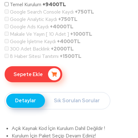
Temel Kurulum
+9400TL
Google Search Console Kaydı
+750TL
Google Analytic Kaydı
+750TL
Google Ads Kaydı
+4000TL
Makale Ve Yayın [ 10 Adet ]
+1000TL
Google İşletme Kaydı
+4000TL
300 Adet Backlink
+2000TL
8 Haber Sitesi Tanıtımı
+1500TL
Sepete Ekle
Detaylar
Sık Sorulan Sorular
Açık Kaynak Kod İçin Kurulum Dahil Değildir !
Kurulum İçin Paket Seçip Devam Ediniz!