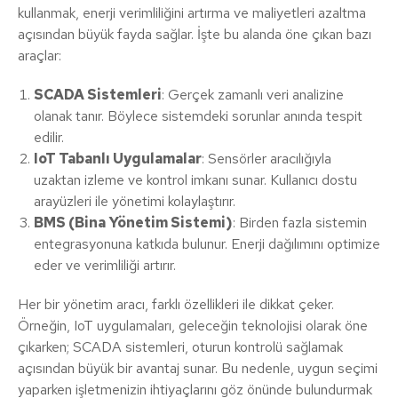
kullanmak, enerji verimliliğini artırma ve maliyetleri azaltma
açısından büyük fayda sağlar. İşte bu alanda öne çıkan bazı
araçlar:
SCADA Sistemleri
: Gerçek zamanlı veri analizine
olanak tanır. Böylece sistemdeki sorunlar anında tespit
edilir.
IoT Tabanlı Uygulamalar
: Sensörler aracılığıyla
uzaktan izleme ve kontrol imkanı sunar. Kullanıcı dostu
arayüzleri ile yönetimi kolaylaştırır.
BMS (Bina Yönetim Sistemi)
: Birden fazla sistemin
entegrasyonuna katkıda bulunur. Enerji dağılımını optimize
eder ve verimliliği artırır.
Her bir yönetim aracı, farklı özellikleri ile dikkat çeker.
Örneğin, IoT uygulamaları, geleceğin teknolojisi olarak öne
çıkarken; SCADA sistemleri, oturun kontrolü sağlamak
açısından büyük bir avantaj sunar. Bu nedenle, uygun seçimi
yaparken işletmenizin ihtiyaçlarını göz önünde bulundurmak