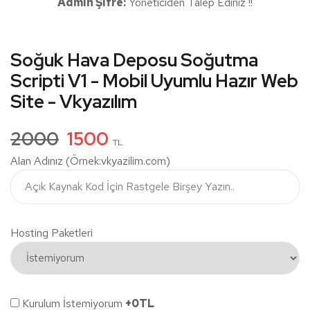
Admin Şifre:
Yöneticiden Talep Ediniz !!
Soğuk Hava Deposu Soğutma
Scripti V1 - Mobil Uyumlu Hazır Web
Site - Vkyazılım
2000
1500
TL
Alan Adınız (Örnek:vkyazilim.com)
Hosting Paketleri
Kurulum İstemiyorum
+0TL