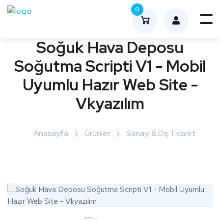
0
Me
nüy
Soğuk Hava Deposu
ü
Soğutma Scripti V1 - Mobil
Aç
Uyumlu Hazır Web Site -
Vkyazılım
Anasayfa
Ürünler
Sanayi & Dış Ticaret