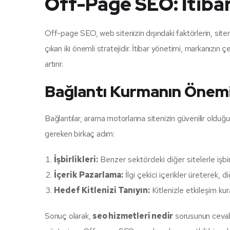
Off-Page SEO: İtiba
Off-page SEO, web sitenizin dışındaki faktörlerin, siteni
çıkan iki önemli stratejidir. İtibar yönetimi, markanızın ç
artırır.
Bağlantı Kurmanın Önem
Bağlantılar, arama motorlarına sitenizin güvenilir olduğ
gereken birkaç adım:
İşbirlikleri:
Benzer sektördeki diğer sitelerle işbirli
İçerik Pazarlama:
İlgi çekici içerikler üreterek, 
Hedef Kitlenizi Tanıyın:
Kitlenizle etkileşim kura
Sonuç olarak,
seo hizmetleri nedir
sorusunun cevabı