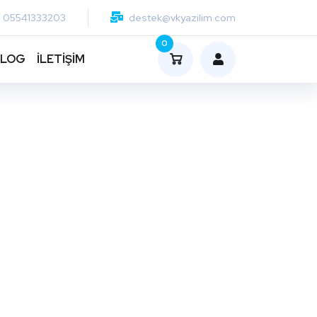
05541333203
destek@vkyazilim.com
0
BLOG
İLETİŞİM