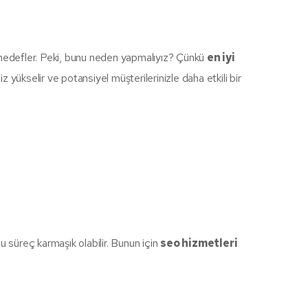
 hedefler. Peki, bunu neden yapmalıyız? Çünkü
en iyi
iz yükselir ve potansiyel müşterilerinizle daha etkili bir
bu süreç karmaşık olabilir. Bunun için
seo hizmetleri