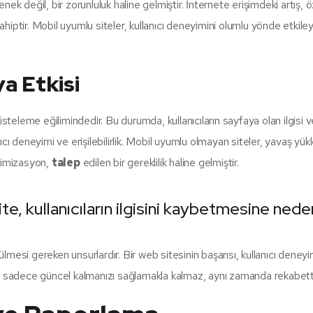
enek değil, bir zorunluluk haline gelmiştir. İnternete erişimdeki artış, ö
ahiptir. Mobil uyumlu siteler, kullanıcı deneyimini olumlu yönde etkiley
a Etkisi
steleme eğilimindedir. Bu durumda, kullanıcıların sayfaya olan ilgisi 
anıcı deneyimi ve erişilebilirlik. Mobil uyumlu olmayan siteler, yavaş yü
ptimizasyon,
talep
edilen bir gereklilik haline gelmiştir.
e, kullanıcıların ilgisini kaybetmesine neden 
esi gereken unsurlardır. Bir web sitesinin başarısı, kullanıcı deneyim
k, sadece güncel kalmanızı sağlamakla kalmaz, aynı zamanda rekabet