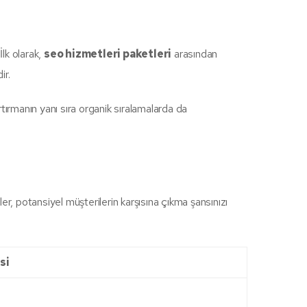
İlk olarak,
seo hizmetleri paketleri
arasından
ir.
tırmanın yanı sıra organik sıralamalarda da
limeler, potansiyel müşterilerin karşısına çıkma şansınızı
si