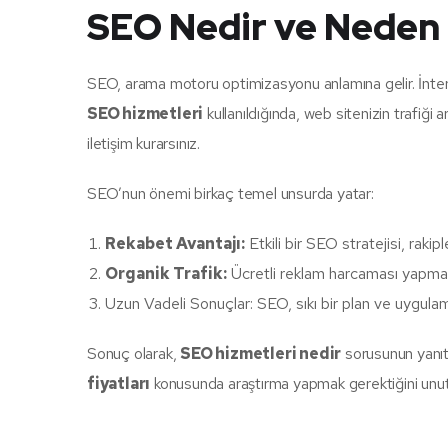
SEO Nedir ve Neden
SEO, arama motoru optimizasyonu anlamına gelir. İnter
SEO hizmetleri
kullanıldığında, web sitenizin trafiği a
iletişim kurarsınız.
SEO’nun önemi birkaç temel unsurda yatar:
Rekabet Avantajı:
Etkili bir SEO stratejisi, raki
Organik Trafik:
Ücretli reklam harcaması yapmadan,
Uzun Vadeli Sonuçlar: SEO, sıkı bir plan ve uygula
Sonuç olarak,
SEO hizmetleri nedir
sorusunun yanıtın
fiyatları
konusunda araştırma yapmak gerektiğini unu