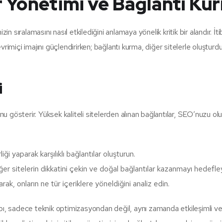
r Yönetimi ve Bağlantı Ku
zin sıralamasını nasıl etkilediğini anlamaya yönelik kritik bir alandır
evrimiçi imajını güçlendirirken; bağlantı kurma, diğer sitelerle oluşturd
i
unu gösterir. Yüksek kaliteli sitelerden alınan bağlantılar, SEO’nuzu o
ği yaparak karşılıklı bağlantılar oluşturun.
diğer sitelerin dikkatini çekin ve doğal bağlantılar kazanmayı hedefley
rak, onların ne tür içeriklere yöneldiğini analiz edin.
, sadece teknik optimizasyondan değil, aynı zamanda etkileşimli ve y