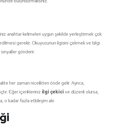
 önünde bulundurmalısınız.
ğiniz anahtar kelimeleri uygun şekilde yerleştirmek çok
edilmesi gerekir. Okuyucunun ilgisini çekmek ve bilgi
sinyaller gönderir.
Kalite her zaman nicelikten önde gelir. Ayrıca,
çtır. Eğer içerikleriniz
ilgi çekici
ve düzenli olursa,
 o kadar fazla etkileşim alır.
ği