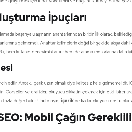
ilde geliştirmek için itibar yönetimini ve bağlantı kurmayı daima göz
luşturma İpuçları
mada başarıya ulaşmanın anahtarlarından biridir. İlk olarak, belirledi
nlamına gelmemeli. Anahtar kelimelerin doğal bir şekilde akışa dahil 
. Bu, hem kullanıcı deneyimini artırır hem de arama motorlarına daha iyi 
tesi
rcih edilir. Ancak, içerik uzun olmalı diye kalitesiz hale gelmemelidir. 
n. Görseller ve grafikler, okuyucu dikkatini çekmek için etkili birer ara
a fazla değer bulur. Unutmayın,
içerik
ne kadar okuyucu dostu olursa,
EO: Mobil Çağın Gereklili