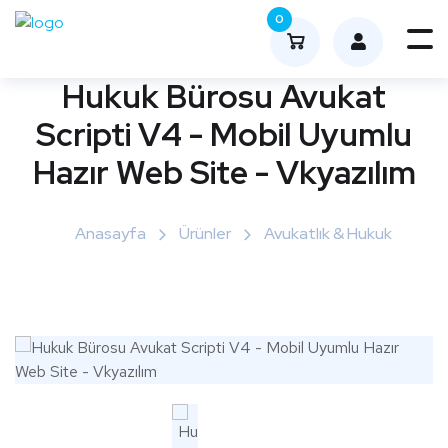
0
Me
nüy
Hukuk Bürosu Avukat
ü
Scripti V4 - Mobil Uyumlu
Aç
Hazır Web Site - Vkyazılım
Anasayfa
Ürünler
Avukatlık & Hukuk