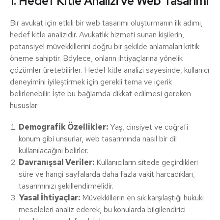
1. Hedef Kitle Analizi ve Web Tasarımı
Bir avukat için etkili bir web tasarımı oluşturmanın ilk adımı,
hedef kitle analizidir. Avukatlık hizmeti sunan kişilerin,
potansiyel müvekkillerini doğru bir şekilde anlamaları kritik
öneme sahiptir. Böylece, onların ihtiyaçlarına yönelik
çözümler üretebilirler. Hedef kitle analizi sayesinde, kullanıcı
deneyimini iyileştirmek için gerekli tema ve içerik
belirlenebilir. İşte bu bağlamda dikkat edilmesi gereken
hususlar:
Demografik Özellikler:
Yaş, cinsiyet ve coğrafi
konum gibi unsurlar, web tasarımında nasıl bir dil
kullanılacağını belirler.
Davranışsal Veriler:
Kullanıcıların sitede geçirdikleri
süre ve hangi sayfalarda daha fazla vakit harcadıkları,
tasarımınızı şekillendirmelidir.
Yasal İhtiyaçlar:
Müvekkillerin en sık karşılaştığı hukuki
meseleleri analiz ederek, bu konularda bilgilendirici