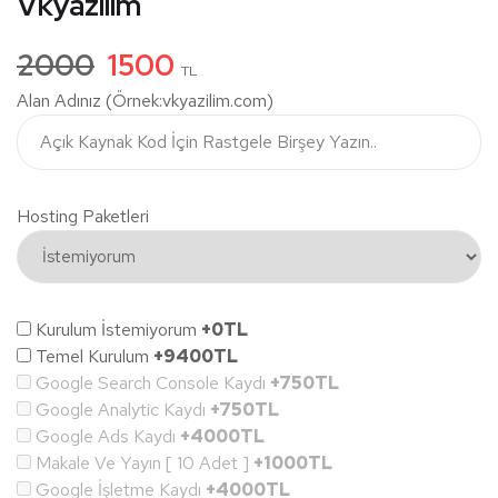
Vkyazılım
2000
1500
TL
Alan Adınız (Örnek:vkyazilim.com)
Hosting Paketleri
Kurulum İstemiyorum
+0TL
Temel Kurulum
+9400TL
Google Search Console Kaydı
+750TL
Google Analytic Kaydı
+750TL
Google Ads Kaydı
+4000TL
Makale Ve Yayın [ 10 Adet ]
+1000TL
Google İşletme Kaydı
+4000TL