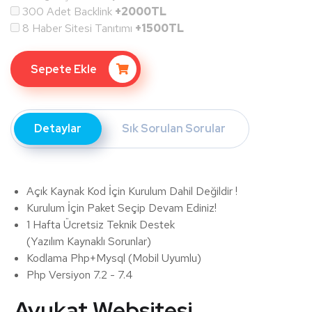
300 Adet Backlink
+2000TL
8 Haber Sitesi Tanıtımı
+1500TL
Sepete Ekle
Detaylar
Sık Sorulan Sorular
Açık Kaynak Kod İçin Kurulum Dahil Değildir !
Kurulum İçin Paket Seçip Devam Ediniz!
1 Hafta Ücretsiz Teknik Destek
(Yazılım Kaynaklı Sorunlar)
Kodlama Php+Mysql (Mobil Uyumlu)
Php Versiyon 7.2 - 7.4
Avukat Websitesi