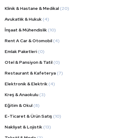
Klinik & Hastane & Medikal
(20)
Avukatlık & Hukuk
(4)
İnşaat & Mühendislik
(10)
Rent A Car & Otomobil
(4)
Emlak Paketleri
(0)
Otel & Pansiyon & Tatil
(0)
Restaurant & Kafeterya
(7)
Elektronik & Elektrik
(4)
Kreş & Anaokulu
(3)
Eğitim & Okul
(8)
E-Ticaret & Ürün Satış
(10)
Nakliyat & Lojistik
(13)
Tekstil & Moda
(3)