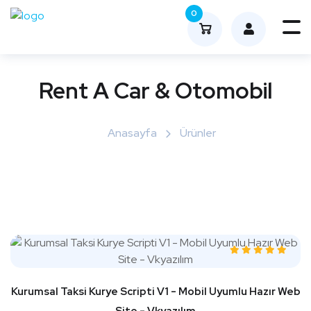
0
Me
nüy
ü
Rent A Car & Otomobil
Aç
Anasayfa
Ürünler
Kurumsal Taksi Kurye Scripti V1 - Mobil Uyumlu Hazır Web