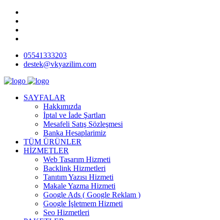
05541333203
destek@vkyazilim.com
SAYFALAR
Hakkımızda
İptal ve İade Şartları
Mesafeli Satış Sözleşmesi
Banka Hesaplarimiz
TÜM ÜRÜNLER
HİZMETLER
Web Tasarım Hizmeti
Backlink Hizmetleri
Tanıtım Yazısı Hizmeti
Makale Yazma Hizmeti
Google Ads ( Google Reklam )
Google İşletmem Hizmeti
Seo Hizmetleri