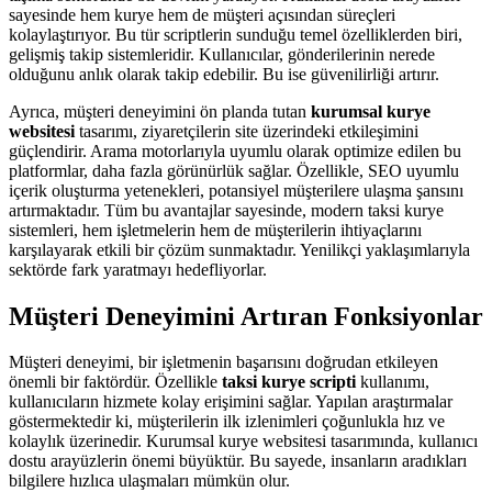
sayesinde hem kurye hem de müşteri açısından süreçleri
kolaylaştırıyor. Bu tür scriptlerin sunduğu temel özelliklerden biri,
gelişmiş takip sistemleridir. Kullanıcılar, gönderilerinin nerede
olduğunu anlık olarak takip edebilir. Bu ise güvenilirliği artırır.
Ayrıca, müşteri deneyimini ön planda tutan
kurumsal kurye
websitesi
tasarımı, ziyaretçilerin site üzerindeki etkileşimini
güçlendirir. Arama motorlarıyla uyumlu olarak optimize edilen bu
platformlar, daha fazla görünürlük sağlar. Özellikle, SEO uyumlu
içerik oluşturma yetenekleri, potansiyel müşterilere ulaşma şansını
artırmaktadır. Tüm bu avantajlar sayesinde, modern taksi kurye
sistemleri, hem işletmelerin hem de müşterilerin ihtiyaçlarını
karşılayarak etkili bir çözüm sunmaktadır. Yenilikçi yaklaşımlarıyla
sektörde fark yaratmayı hedefliyorlar.
Müşteri Deneyimini Artıran Fonksiyonlar
Müşteri deneyimi, bir işletmenin başarısını doğrudan etkileyen
önemli bir faktördür. Özellikle
taksi kurye scripti
kullanımı,
kullanıcıların hizmete kolay erişimini sağlar. Yapılan araştırmalar
göstermektedir ki, müşterilerin ilk izlenimleri çoğunlukla hız ve
kolaylık üzerinedir. Kurumsal kurye websitesi tasarımında, kullanıcı
dostu arayüzlerin önemi büyüktür. Bu sayede, insanların aradıkları
bilgilere hızlıca ulaşmaları mümkün olur.