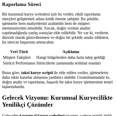
Raporlama Süreci
Bir kurumsal kurye websitesi için bu veriler, etkili raporlama
süreçleri geliştirmek adına kritik öneme sahiptir. Bu şekilde,
işletmeler hem maliyetlerini azaltabilir hem de müşteri
memnuniyetini artırabilir. Ancak, doğru verinin analizi
yapılmadığında yanlış sonuçlar elde edilebilir. Ne var ki, verilerin
düzenli olarak güncellenmesi ve doğru bir şekilde analiz edilmesi,
bu sürecin başarısını artıracaktır.
Veri Türü
Açıklama
Müşteri Talepleri
Hangi bölgelerden daha fazla talep geldiği
Sürücü Performansı
Sürücülerin zamanında teslimat oranları
Buna göre,
taksi kurye scripti
ile elde edilen veriler, işletmelerin
daha etkin kararlar almasına yardımcı olabilir. Unutulmamalıdır ki,
doğru analiz ve raporlama, başarılı bir taksi kurye işletmesinin temel
taşlarındandır.
Gelecek Vizyonu: Kurumsal Kuryecilikte
Yenilikçi Çözümler
Geleceğin
kurumsal kurye websitesi
tasarımı, sadece estetik değil,