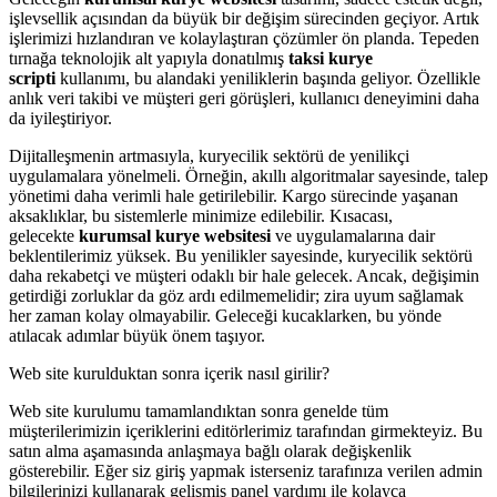
işlevsellik açısından da büyük bir değişim sürecinden geçiyor. Artık
işlerimizi hızlandıran ve kolaylaştıran çözümler ön planda. Tepeden
tırnağa teknolojik alt yapıyla donatılmış
taksi kurye
scripti
kullanımı, bu alandaki yeniliklerin başında geliyor. Özellikle
anlık veri takibi ve müşteri geri görüşleri, kullanıcı deneyimini daha
da iyileştiriyor.
Dijitalleşmenin artmasıyla, kuryecilik sektörü de yenilikçi
uygulamalara yönelmeli. Örneğin, akıllı algoritmalar sayesinde, talep
yönetimi daha verimli hale getirilebilir. Kargo sürecinde yaşanan
aksaklıklar, bu sistemlerle minimize edilebilir. Kısacası,
gelecekte
kurumsal kurye websitesi
ve uygulamalarına dair
beklentilerimiz yüksek. Bu yenilikler sayesinde, kuryecilik sektörü
daha rekabetçi ve müşteri odaklı bir hale gelecek. Ancak, değişimin
getirdiği zorluklar da göz ardı edilmemelidir; zira uyum sağlamak
her zaman kolay olmayabilir. Geleceği kucaklarken, bu yönde
atılacak adımlar büyük önem taşıyor.
Web site kurulduktan sonra içerik nasıl girilir?
Web site kurulumu tamamlandıktan sonra genelde tüm
müşterilerimizin içeriklerini editörlerimiz tarafından girmekteyiz. Bu
satın alma aşamasında anlaşmaya bağlı olarak değişkenlik
gösterebilir. Eğer siz giriş yapmak isterseniz tarafınıza verilen admin
bilgilerinizi kullanarak gelişmiş panel yardımı ile kolayca