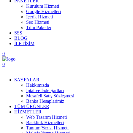
PAKETLER
Kurulum Hizmeti
Google Hizmetleri
İçerik Hizmeti
Seo Hizmeti
Tüm Paketler
SSS
BLOG
İLETİŞİM
0
0
Menüyü Aç
SAYFALAR
Hakkımızda
İptal ve İade Şartları
Mesafeli Satış Sözleşmesi
Banka Hesaplarimiz
TÜM ÜRÜNLER
HİZMETLER
Web Tasarım Hizmeti
Backlink Hizmetleri
Tanıtım Yazısı Hizmeti