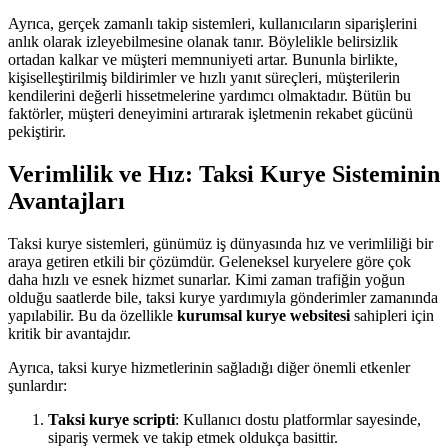
Ayrıca, gerçek zamanlı takip sistemleri, kullanıcıların siparişlerini
anlık olarak izleyebilmesine olanak tanır. Böylelikle belirsizlik
ortadan kalkar ve müşteri memnuniyeti artar. Bununla birlikte,
kişiselleştirilmiş bildirimler ve hızlı yanıt süreçleri, müşterilerin
kendilerini değerli hissetmelerine yardımcı olmaktadır. Bütün bu
faktörler, müşteri deneyimini artırarak işletmenin rekabet gücünü
pekiştirir.
Verimlilik ve Hız: Taksi Kurye Sisteminin
Avantajları
Taksi kurye sistemleri, günümüz iş dünyasında hız ve verimliliği bir
araya getiren etkili bir çözümdür. Geleneksel kuryelere göre çok
daha hızlı ve esnek hizmet sunarlar. Kimi zaman trafiğin yoğun
olduğu saatlerde bile, taksi kurye yardımıyla gönderimler zamanında
yapılabilir. Bu da özellikle
kurumsal kurye websitesi
sahipleri için
kritik bir avantajdır.
Ayrıca, taksi kurye hizmetlerinin sağladığı diğer önemli etkenler
şunlardır:
Taksi kurye scripti
: Kullanıcı dostu platformlar sayesinde,
sipariş vermek ve takip etmek oldukça basittir.