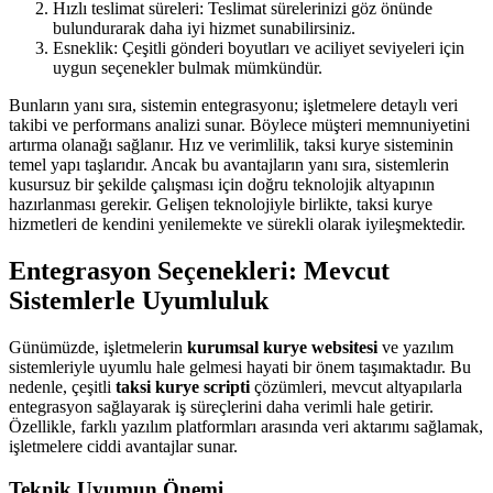
Hızlı teslimat süreleri: Teslimat sürelerinizi göz önünde
bulundurarak daha iyi hizmet sunabilirsiniz.
Esneklik: Çeşitli gönderi boyutları ve aciliyet seviyeleri için
uygun seçenekler bulmak mümkündür.
Bunların yanı sıra, sistemin entegrasyonu; işletmelere detaylı veri
takibi ve performans analizi sunar. Böylece müşteri memnuniyetini
artırma olanağı sağlanır. Hız ve verimlilik, taksi kurye sisteminin
temel yapı taşlarıdır. Ancak bu avantajların yanı sıra, sistemlerin
kusursuz bir şekilde çalışması için doğru teknolojik altyapının
hazırlanması gerekir. Gelişen teknolojiyle birlikte, taksi kurye
hizmetleri de kendini yenilemekte ve sürekli olarak iyileşmektedir.
Entegrasyon Seçenekleri: Mevcut
Sistemlerle Uyumluluk
Günümüzde, işletmelerin
kurumsal kurye websitesi
ve yazılım
sistemleriyle uyumlu hale gelmesi hayati bir önem taşımaktadır. Bu
nedenle, çeşitli
taksi kurye scripti
çözümleri, mevcut altyapılarla
entegrasyon sağlayarak iş süreçlerini daha verimli hale getirir.
Özellikle, farklı yazılım platformları arasında veri aktarımı sağlamak,
işletmelere ciddi avantajlar sunar.
Teknik Uyumun Önemi