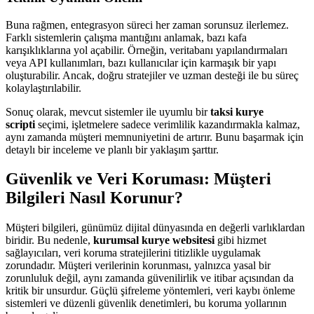
Buna rağmen, entegrasyon süreci her zaman sorunsuz ilerlemez.
Farklı sistemlerin çalışma mantığını anlamak, bazı kafa
karışıklıklarına yol açabilir. Örneğin, veritabanı yapılandırmaları
veya API kullanımları, bazı kullanıcılar için karmaşık bir yapı
oluşturabilir. Ancak, doğru stratejiler ve uzman desteği ile bu süreç
kolaylaştırılabilir.
Sonuç olarak, mevcut sistemler ile uyumlu bir
taksi kurye
scripti
seçimi, işletmelere sadece verimlilik kazandırmakla kalmaz,
aynı zamanda müşteri memnuniyetini de artırır. Bunu başarmak için
detaylı bir inceleme ve planlı bir yaklaşım şarttır.
Güvenlik ve Veri Koruması: Müşteri
Bilgileri Nasıl Korunur?
Müşteri bilgileri, günümüz dijital dünyasında en değerli varlıklardan
biridir. Bu nedenle,
kurumsal kurye websitesi
gibi hizmet
sağlayıcıları, veri koruma stratejilerini titizlikle uygulamak
zorundadır. Müşteri verilerinin korunması, yalnızca yasal bir
zorunluluk değil, aynı zamanda güvenilirlik ve itibar açısından da
kritik bir unsurdur. Güçlü şifreleme yöntemleri, veri kaybı önleme
sistemleri ve düzenli güvenlik denetimleri, bu koruma yollarının