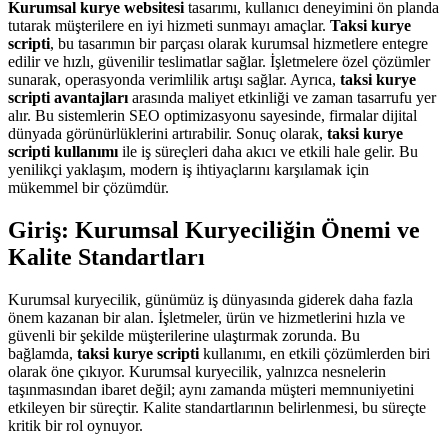
Kurumsal kurye websitesi
tasarımı, kullanıcı deneyimini ön planda
tutarak müşterilere en iyi hizmeti sunmayı amaçlar.
Taksi kurye
scripti
, bu tasarımın bir parçası olarak kurumsal hizmetlere entegre
edilir ve hızlı, güvenilir teslimatlar sağlar. İşletmelere özel çözümler
sunarak, operasyonda verimlilik artışı sağlar. Ayrıca,
taksi kurye
scripti avantajları
arasında maliyet etkinliği ve zaman tasarrufu yer
alır. Bu sistemlerin SEO optimizasyonu sayesinde, firmalar dijital
dünyada görünürlüklerini artırabilir. Sonuç olarak,
taksi kurye
scripti kullanımı
ile iş süreçleri daha akıcı ve etkili hale gelir. Bu
yenilikçi yaklaşım, modern iş ihtiyaçlarını karşılamak için
mükemmel bir çözümdür.
Giriş: Kurumsal Kuryeciliğin Önemi ve
Kalite Standartları
Kurumsal kuryecilik, günümüz iş dünyasında giderek daha fazla
önem kazanan bir alan. İşletmeler, ürün ve hizmetlerini hızla ve
güvenli bir şekilde müşterilerine ulaştırmak zorunda. Bu
bağlamda,
taksi kurye scripti
kullanımı, en etkili çözümlerden biri
olarak öne çıkıyor. Kurumsal kuryecilik, yalnızca nesnelerin
taşınmasından ibaret değil; aynı zamanda müşteri memnuniyetini
etkileyen bir süreçtir. Kalite standartlarının belirlenmesi, bu süreçte
kritik bir rol oynuyor.