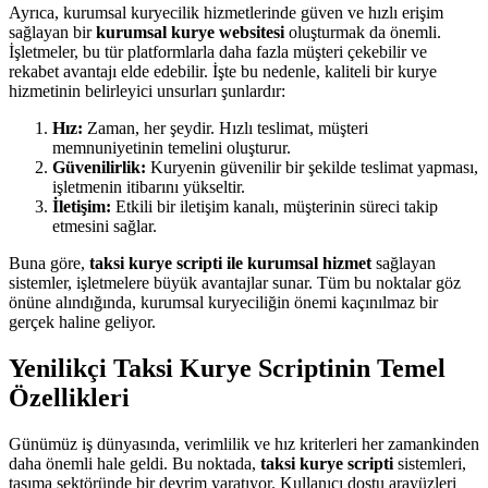
Ayrıca, kurumsal kuryecilik hizmetlerinde güven ve hızlı erişim
sağlayan bir
kurumsal kurye websitesi
oluşturmak da önemli.
İşletmeler, bu tür platformlarla daha fazla müşteri çekebilir ve
rekabet avantajı elde edebilir. İşte bu nedenle, kaliteli bir kurye
hizmetinin belirleyici unsurları şunlardır:
Hız:
Zaman, her şeydir. Hızlı teslimat, müşteri
memnuniyetinin temelini oluşturur.
Güvenilirlik:
Kuryenin güvenilir bir şekilde teslimat yapması,
işletmenin itibarını yükseltir.
İletişim:
Etkili bir iletişim kanalı, müşterinin süreci takip
etmesini sağlar.
Buna göre,
taksi kurye scripti ile kurumsal hizmet
sağlayan
sistemler, işletmelere büyük avantajlar sunar. Tüm bu noktalar göz
önüne alındığında, kurumsal kuryeciliğin önemi kaçınılmaz bir
gerçek haline geliyor.
Yenilikçi Taksi Kurye Scriptinin Temel
Özellikleri
Günümüz iş dünyasında, verimlilik ve hız kriterleri her zamankinden
daha önemli hale geldi. Bu noktada,
taksi kurye scripti
sistemleri,
taşıma sektöründe bir devrim yaratıyor. Kullanıcı dostu arayüzleri