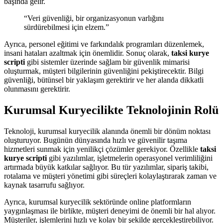
başında gelir.
“Veri güvenliği, bir organizasyonun varlığını
sürdürebilmesi için elzem.”
Ayrıca, personel eğitimi ve farkındalık programları düzenlemek,
insani hataları azaltmak için önemlidir. Sonuç olarak,
taksi kurye
scripti
gibi sistemler üzerinde sağlam bir güvenlik mimarisi
oluşturmak, müşteri bilgilerinin güvenliğini pekiştirecektir. Bilgi
güvenliği, bütünsel bir yaklaşım gerektirir ve her alanda dikkatli
olunmasını gerektirir.
Kurumsal Kuryecilikte Teknolojinin Rolü
Teknoloji, kurumsal kuryecilik alanında önemli bir dönüm noktası
oluşturuyor. Bugünün dünyasında hızlı ve güvenilir taşıma
hizmetleri sunmak için yenilikçi çözümler gerekiyor. Özellikle
taksi
kurye scripti
gibi yazılımlar, işletmelerin operasyonel verimliliğini
artırmada büyük katkılar sağlıyor. Bu tür yazılımlar, sipariş takibi,
rotalama ve müşteri yönetimi gibi süreçleri kolaylaştırarak zaman ve
kaynak tasarrufu sağlıyor.
Ayrıca, kurumsal kuryecilik sektöründe online platformların
yaygınlaşması ile birlikte, müşteri deneyimi de önemli bir hal alıyor.
Müşteriler, işlemlerini hızlı ve kolay bir şekilde gerçekleştirebiliyor.