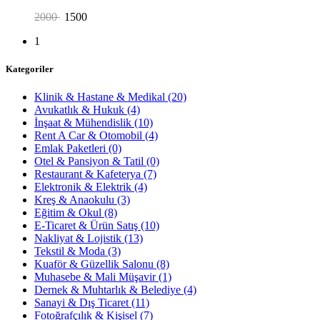
2000
1500
1
Kategoriler
Klinik & Hastane & Medikal
(20)
Avukatlık & Hukuk
(4)
İnşaat & Mühendislik
(10)
Rent A Car & Otomobil
(4)
Emlak Paketleri
(0)
Otel & Pansiyon & Tatil
(0)
Restaurant & Kafeterya
(7)
Elektronik & Elektrik
(4)
Kreş & Anaokulu
(3)
Eğitim & Okul
(8)
E-Ticaret & Ürün Satış
(10)
Nakliyat & Lojistik
(13)
Tekstil & Moda
(3)
Kuaför & Güzellik Salonu
(8)
Muhasebe & Mali Müşavir
(1)
Dernek & Muhtarlık & Belediye
(4)
Sanayi & Dış Ticaret
(11)
Fotoğrafçılık & Kişisel
(7)