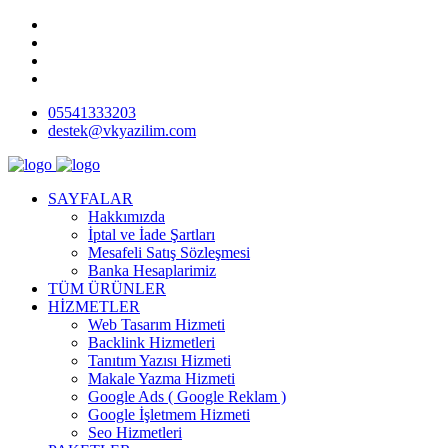
05541333203
destek@vkyazilim.com
SAYFALAR
Hakkımızda
İptal ve İade Şartları
Mesafeli Satış Sözleşmesi
Banka Hesaplarimiz
TÜM ÜRÜNLER
HİZMETLER
Web Tasarım Hizmeti
Backlink Hizmetleri
Tanıtım Yazısı Hizmeti
Makale Yazma Hizmeti
Google Ads ( Google Reklam )
Google İşletmem Hizmeti
Seo Hizmetleri