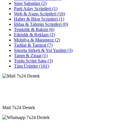
Spor Salonları
(2)
Parti Aday Scriptleri
(1)
Web & Ajans Scriptleri
(16)
Haber & Blog Scriptleri
(1)
İddaa & Tahmin Scriptleri
(0)
Temizlik & Bakım
(6)
Etkinlik & Reklam
(2)
Mobilya & Marangoz
(2)
Tadilat & Tamirat
(7)
Sigorta Şirketi & Yol Yardım
(3)
Tarım & Ziraat
(1)
Toplu Script Satış
(3)
Tüm Ürünler
(161)
destek@vkyazilim.com
Mail 7x24 Destek