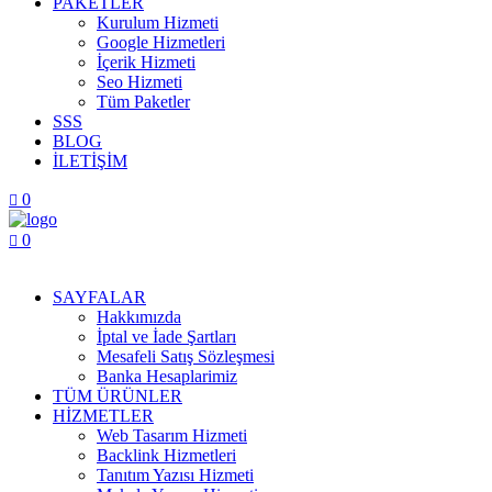
PAKETLER
Kurulum Hizmeti
Google Hizmetleri
İçerik Hizmeti
Seo Hizmeti
Tüm Paketler
SSS
BLOG
İLETİŞİM
0
0
Menüyü Aç
SAYFALAR
Hakkımızda
İptal ve İade Şartları
Mesafeli Satış Sözleşmesi
Banka Hesaplarimiz
TÜM ÜRÜNLER
HİZMETLER
Web Tasarım Hizmeti
Backlink Hizmetleri
Tanıtım Yazısı Hizmeti