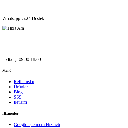
05541333203
Whatsapp 7x24 Destek
05541333203
Hafta içi 09:00-18:00
Menü
Referanslar
Ürünler
Blog
SSS
İletisim
Hizmetler
Google İşletmem Hizmeti