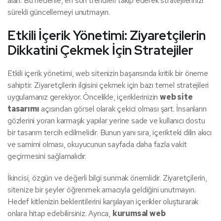
alan. Bu nedenle, en son trendleri takip ederek stratejilerinizi
sürekli güncellemeyi unutmayın.
Etkili İçerik Yönetimi: Ziyaretçilerin
Dikkatini Çekmek İçin Stratejiler
Etkili içerik yönetimi, web sitenizin başarısında kritik bir öneme
sahiptir. Ziyaretçilerin ilgisini çekmek için bazı temel stratejileri
uygulamanız gerekiyor. Öncelikle, içeriklerinizin
web site
tasarımı
açısından görsel olarak çekici olması şart. İnsanların
gözlerini yoran karmaşık yapılar yerine sade ve kullanıcı dostu
bir tasarım tercih edilmelidir. Bunun yanı sıra, içerikteki dilin akıcı
ve samimi olması, okuyucunun sayfada daha fazla vakit
geçirmesini sağlamalıdır.
İkincisi, özgün ve değerli bilgi sunmak önemlidir. Ziyaretçilerin,
sitenize bir şeyler öğrenmek amacıyla geldiğini unutmayın.
Hedef kitlenizin beklentilerini karşılayan içerikler oluşturarak
onlara hitap edebilirsiniz. Ayrıca,
kurumsal web