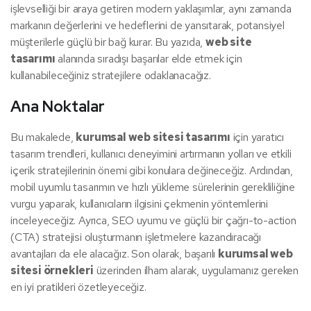
işlevselliği bir araya getiren modern yaklaşımlar, aynı zamanda
markanın değerlerini ve hedeflerini de yansıtarak, potansiyel
müşterilerle güçlü bir bağ kurar. Bu yazıda,
web site
tasarımı
alanında sıradışı başarılar elde etmek için
kullanabileceğiniz stratejilere odaklanacağız.
Ana Noktalar
Bu makalede,
kurumsal web sitesi tasarımı
için yaratıcı
tasarım trendleri, kullanıcı deneyimini artırmanın yolları ve etkili
içerik stratejilerinin önemi gibi konulara değineceğiz. Ardından,
mobil uyumlu tasarımın ve hızlı yükleme sürelerinin gerekliliğine
vurgu yaparak, kullanıcıların ilgisini çekmenin yöntemlerini
inceleyeceğiz. Ayrıca, SEO uyumu ve güçlü bir çağrı-to-action
(CTA) stratejisi oluşturmanın işletmelere kazandıracağı
avantajları da ele alacağız. Son olarak, başarılı
kurumsal web
sitesi örnekleri
üzerinden ilham alarak, uygulamanız gereken
en iyi pratikleri özetleyeceğiz.