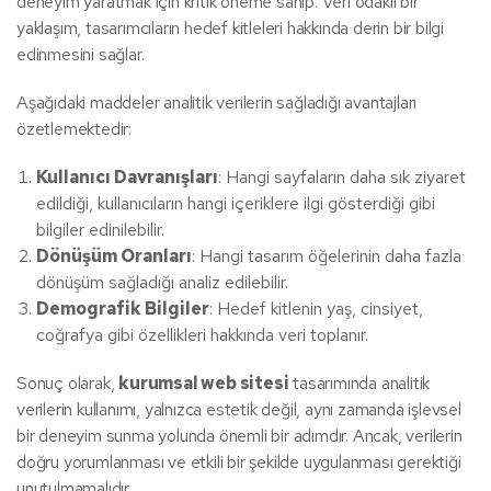
deneyim yaratmak için kritik öneme sahip. Veri odaklı bir
yaklaşım, tasarımcıların hedef kitleleri hakkında derin bir bilgi
edinmesini sağlar.
Aşağıdaki maddeler analitik verilerin sağladığı avantajları
özetlemektedir:
Kullanıcı Davranışları
: Hangi sayfaların daha sık ziyaret
edildiği, kullanıcıların hangi içeriklere ilgi gösterdiği gibi
bilgiler edinilebilir.
Dönüşüm Oranları
: Hangi tasarım öğelerinin daha fazla
dönüşüm sağladığı analiz edilebilir.
Demografik Bilgiler
: Hedef kitlenin yaş, cinsiyet,
coğrafya gibi özellikleri hakkında veri toplanır.
Sonuç olarak,
kurumsal web sitesi
tasarımında analitik
verilerin kullanımı, yalnızca estetik değil, aynı zamanda işlevsel
bir deneyim sunma yolunda önemli bir adımdır. Ancak, verilerin
doğru yorumlanması ve etkili bir şekilde uygulanması gerektiği
unutulmamalıdır.