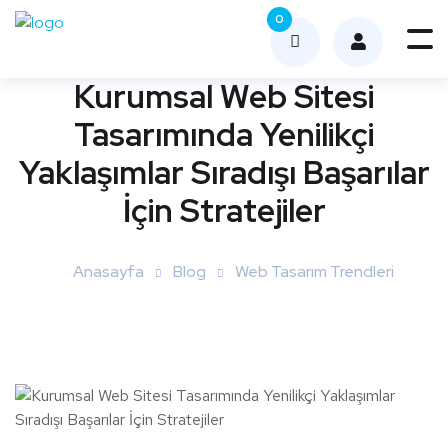
0
Me
nüy
Kurumsal Web Sitesi
ü
Tasarımında Yenilikçi
Aç
Yaklaşımlar Sıradışı Başarılar
İçin Stratejiler
Anasayfa
Blog
Web Tasarım Trendleri