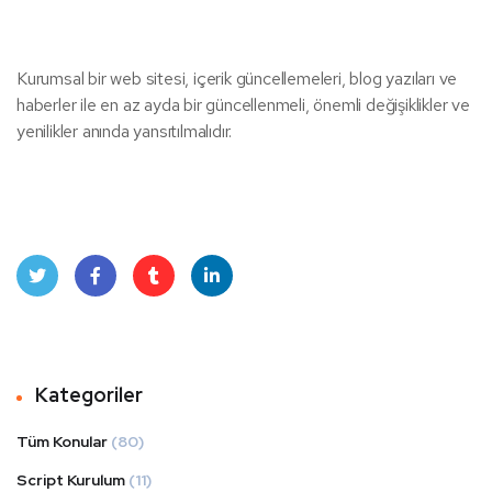
Kurumsal bir web sitesi, içerik güncellemeleri, blog yazıları ve
haberler ile en az ayda bir güncellenmeli, önemli değişiklikler ve
yenilikler anında yansıtılmalıdır.
Twit
Face
Tum
Linke
ter
book
blr
dIn
Kategoriler
Tüm Konular
(80)
Script Kurulum
(11)