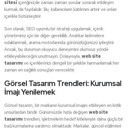
sitesi
içeriğinizde zaman zaman sorular sorarak etkileşim
kurmak da faydalıdır. Bu, kullanıcıların katılımını artırır ve onları
içerikle bütünleştirir.
Son olarak, SEO uyumlu bir strateji uygulamak, içerik
yönetiminiz için bir diğer gereklilik. Anahtar kelimelere
odaklanmak, arama motorlarında görünürlüğünüzü iyileştirir.
Ancak, bu durumun okuyucu deneyimini olumsuz yönde
etkileyebileceğini unutmayın. Dolayısıyla,
web site
tasarımı
ve içeriklerinizi dengeli bir şekilde harmanlamak her
zaman en sağlıklı sonuçları verecektir.
Görsel Tasarım Trendleri: Kurumsal
İmajı Yenilemek
Görsel tasarım, bir markanın kurumsal imajını etkileyen en kritik
unsurlardan biridir. Günümüzde hızla değişen
web site
tasarımı
trendleri, işletmelerin hedef kitleleriyle daha güçlü bir
bağ kurmalarına yardımcı olmaktadır. Markalar, güncel eğilimleri