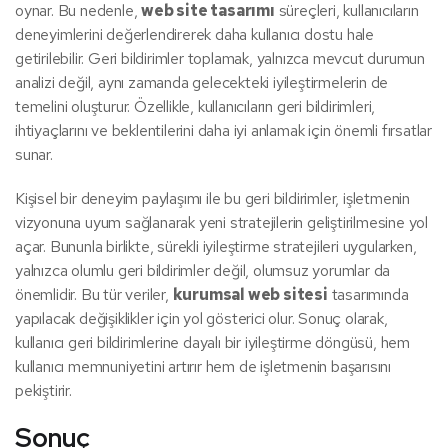
oynar. Bu nedenle,
web site tasarımı
süreçleri, kullanıcıların
deneyimlerini değerlendirerek daha kullanıcı dostu hale
getirilebilir. Geri bildirimler toplamak, yalnızca mevcut durumun
analizi değil, aynı zamanda gelecekteki iyileştirmelerin de
temelini oluşturur. Özellikle, kullanıcıların geri bildirimleri,
ihtiyaçlarını ve beklentilerini daha iyi anlamak için önemli fırsatlar
sunar.
Kişisel bir deneyim paylaşımı ile bu geri bildirimler, işletmenin
vizyonuna uyum sağlanarak yeni stratejilerin geliştirilmesine yol
açar. Bununla birlikte, sürekli iyileştirme stratejileri uygularken,
yalnızca olumlu geri bildirimler değil, olumsuz yorumlar da
önemlidir. Bu tür veriler,
kurumsal web sitesi
tasarımında
yapılacak değişiklikler için yol gösterici olur. Sonuç olarak,
kullanıcı geri bildirimlerine dayalı bir iyileştirme döngüsü, hem
kullanıcı memnuniyetini artırır hem de işletmenin başarısını
pekiştirir.
Sonuç