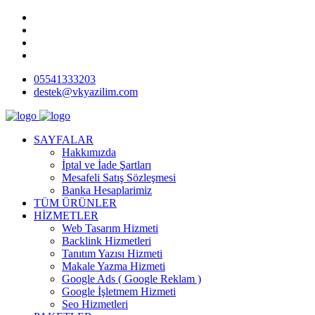
05541333203
destek@vkyazilim.com
SAYFALAR
Hakkımızda
İptal ve İade Şartları
Mesafeli Satış Sözleşmesi
Banka Hesaplarimiz
TÜM ÜRÜNLER
HİZMETLER
Web Tasarım Hizmeti
Backlink Hizmetleri
Tanıtım Yazısı Hizmeti
Makale Yazma Hizmeti
Google Ads ( Google Reklam )
Google İşletmem Hizmeti
Seo Hizmetleri