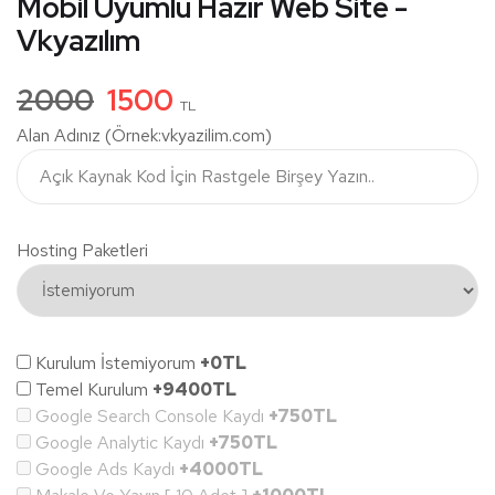
Mobil Uyumlu Hazır Web Site -
Vkyazılım
2000
1500
TL
Alan Adınız (Örnek:vkyazilim.com)
Hosting Paketleri
Kurulum İstemiyorum
+0TL
Temel Kurulum
+9400TL
Google Search Console Kaydı
+750TL
Google Analytic Kaydı
+750TL
Google Ads Kaydı
+4000TL