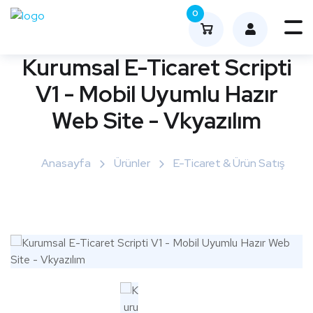
0
Me
nüy
Kurumsal E-Ticaret Scripti
ü
V1 - Mobil Uyumlu Hazır
Aç
Web Site - Vkyazılım
Anasayfa
Ürünler
E-Ticaret & Ürün Satış