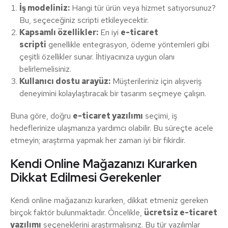
İş modeliniz:
Hangi tür ürün veya hizmet satıyorsunuz?
Bu, seçeceğiniz scripti etkileyecektir.
Kapsamlı özellikler:
En iyi
e-ticaret
scripti
genellikle entegrasyon, ödeme yöntemleri gibi
çeşitli özellikler sunar. İhtiyacınıza uygun olanı
belirlemelisiniz.
Kullanıcı dostu arayüz:
Müşterileriniz için alışveriş
deneyimini kolaylaştıracak bir tasarım seçmeye çalışın.
Buna göre, doğru
e-ticaret yazılımı
seçimi, iş
hedeflerinize ulaşmanıza yardımcı olabilir. Bu süreçte acele
etmeyin; araştırma yapmak her zaman iyi bir fikirdir.
Kendi Online Mağazanızı Kurarken
Dikkat Edilmesi Gerekenler
Kendi online mağazanızı kurarken, dikkat etmeniz gereken
birçok faktör bulunmaktadır. Öncelikle,
ücretsiz e-ticaret
yazılımı
seçeneklerini araştırmalısınız. Bu tür yazılımlar