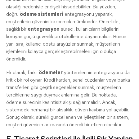
olasılığı nedeniyle endişeli hissedebilirler. Bu yüzden,
doğru
ödeme sistemleri
entegrasyonu yaparak,
müşterilerin güvenini kazanmak mümkündür. Öncelikle,
sağlıklı bir
entegrasyon
süreci, kullanıcıların bilgilerini
koruyan güçlü güvenlik protokollerine dayanmalıdır. Bunun
yanı sıra, kullanıcı dostu arayüzler sunmak, müşterilerin
işlemlerini kolayca gerçekleştirebilmeleri için oldukça
önemlidir.
Ek olarak, farklı
ödemeler
yöntemlerinin entegrasyonu da
kritik bir rol oynar. Kredi kartları, sanal cüzdanlar veya banka
transferleri gibi çeşitli seçenekler sunmak, müşterilerin
tercihlerine saygı duymak anlamına gelir. Bu noktada,
ödeme sürecinin kesintisiz akışı sağlanmalıdır. Ancak,
sistemdeki herhangi bir aksaklık, güven kaybına yol açabilir.
Sonuç olarak, sürekli güncellenen ve iyileştirilen bir sistem,
müşteri güveninin artmasında önemli bir etken olacaktır.
E-Ticaret Scriptleri ile İlgili Sık Yapılan