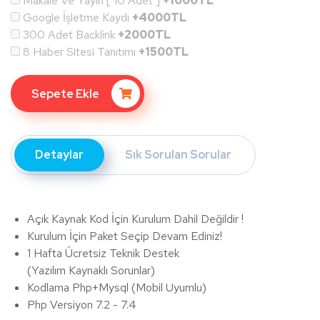
Makale Ve Yayın [ 10 Adet ]
+1000TL
Google İşletme Kaydı
+4000TL
300 Adet Backlink
+2000TL
8 Haber Sitesi Tanıtımı
+1500TL
Sepete Ekle
Detaylar
Sık Sorulan Sorular
Açık Kaynak Kod İçin Kurulum Dahil Değildir !
Kurulum İçin Paket Seçip Devam Ediniz!
1 Hafta Ücretsiz Teknik Destek
(Yazılım Kaynaklı Sorunlar)
Kodlama Php+Mysql (Mobil Uyumlu)
Php Versiyon 7.2 - 7.4