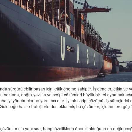
da sürdürülebilir başarı için kritik öneme sahiptir. İşletmeler, etkin ve 
Bu noktada, doğru yazılım ve script çözümleri büyük bir rol oynamaktadı
daha iyi yönetmelerine yardımcı olur. İyi bir script çözümü, iş süreçleri
eleceğe hazır stratejilerle desteklenmiş bu çözümler, işletmelere güçlü
t çözümlerinin yanı sıra, hangi özelliklerin önemli olduğuna da değineceğiz