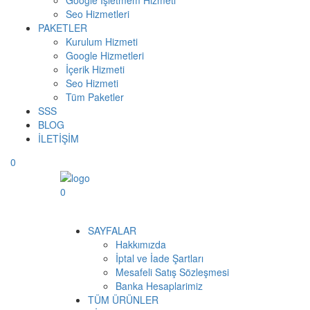
Google İşletmem Hizmeti
Seo Hizmetleri
PAKETLER
Kurulum Hizmeti
Google Hizmetleri
İçerik Hizmeti
Seo Hizmeti
Tüm Paketler
SSS
BLOG
İLETİŞİM
0
0
Menüyü Aç
SAYFALAR
Hakkımızda
İptal ve İade Şartları
Mesafeli Satış Sözleşmesi
Banka Hesaplarimiz
TÜM ÜRÜNLER