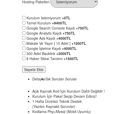
Hosting Paketleri
Kurulum İstemiyorum
+0TL
Temel Kurulum
+9400TL
Google Search Console Kaydı
+750TL
Google Analytic Kaydı
+750TL
Google Ads Kaydı
+4000TL
Makale Ve Yayın [ 10 Adet ]
+1000TL
Google İşletme Kaydı
+4000TL
300 Adet Backlink
+2000TL
8 Haber Sitesi Tanıtımı
+1500TL
Sepete Ekle
Detaylar
Sık Sorulan Sorular
Açık Kaynak Kod İçin Kurulum Dahil Değildir !
Kurulum İçin Paket Seçip Devam Ediniz!
1 Hafta Ücretsiz Teknik Destek
(Yazılım Kaynaklı Sorunlar)
Kodlama Php+Mysql (Mobil Uyumlu)