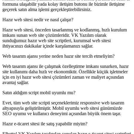
formuna ulaşabilir yada kolay iletişim butonu ile bizimle iletişime
geçerek satın alma işlemi gerçekleştirebilirsiniz.
Hazır web sitesi nedir ve nasıl çalışır?
Hazır web sitesi, önceden tasarlanmış ve kodlanmış, hızlı kurulum
imkanı sunan web site çözümleridir. VK Yazılım olarak
sunduğumuz hazır web site scriptleri, kurumsal web sitesi
ihtiyacınızı dakikalar içinde karşılamanızı sağlar.
Web tasarım ajansı yerine neden hazır site tercih etmeliyim?
Web tasarım ajansı ile çalışmak özelleştirme imkanı sunarken, hazır
site kullanımı daha hızlı ve ekonomiktir. Özellikle küçük işletmeler
için en iyi hazır web sitesi çözümleri zaman ve maliyet açısından
avantaj sağlar.
Satın aldığım script mobil uyumlu mu?
Evet, tüm web site scripti seçeneklerimiz responsive web tasarım
altyapısıyla geliştirilmiştir. Mobil uyumlu web sitesi günümüzde
SEO uyumu ve kullanıcı deneyimi açısından büyük önem taşır.
Hazır e-ticaret sitesi ile satış yapabilir miyim?
Elbette! VK Yazılım tarafından sunulan hazır e-ticaret sitesi scriptleri