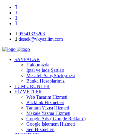
05541333203
destek@vkyazilim.com
SAYFALAR
Hakkımızda
İptal ve İade Şartları
Mesafeli Satış Sözleşmesi
Banka Hesaplarimiz
TÜM ÜRÜNLER
HİZMETLER
Web Tasarım Hizmeti
Backlink Hizmetleri
Tanıtım Yazısı Hizmeti
Makale Yazma Hizmeti
Google Ads ( Google Reklam )
Google İşletmem Hizmeti
Seo Hizmetleri