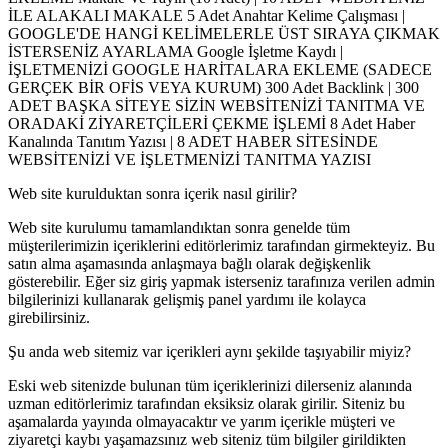
İLE ALAKALI MAKALE 5 Adet Anahtar Kelime Çalışması |
GOOGLE'DE HANGİ KELİMELERLE ÜST SIRAYA ÇIKMAK
İSTERSENİZ AYARLAMA Google İşletme Kaydı |
İŞLETMENİZİ GOOGLE HARİTALARA EKLEME (SADECE
GERÇEK BİR OFİS VEYA KURUM) 300 Adet Backlink | 300
ADET BAŞKA SİTEYE SİZİN WEBSİTENİZİ TANITMA VE
ORADAKİ ZİYARETÇİLERİ ÇEKME İŞLEMİ 8 Adet Haber
Kanalında Tanıtım Yazısı | 8 ADET HABER SİTESİNDE
WEBSİTENİZİ VE İŞLETMENİZİ TANITMA YAZISI
Web site kurulduktan sonra içerik nasıl girilir?
Web site kurulumu tamamlandıktan sonra genelde tüm
müşterilerimizin içeriklerini editörlerimiz tarafından girmekteyiz. Bu
satın alma aşamasında anlaşmaya bağlı olarak değişkenlik
gösterebilir. Eğer siz giriş yapmak isterseniz tarafınıza verilen admin
bilgilerinizi kullanarak gelişmiş panel yardımı ile kolayca
girebilirsiniz.
Şu anda web sitemiz var içerikleri aynı şekilde taşıyabilir miyiz?
Eski web sitenizde bulunan tüm içeriklerinizi dilerseniz alanında
uzman editörlerimiz tarafından eksiksiz olarak girilir. Siteniz bu
aşamalarda yayında olmayacaktır ve yarım içerikle müşteri ve
ziyaretçi kaybı yaşamazsınız web siteniz tüm bilgiler girildikten