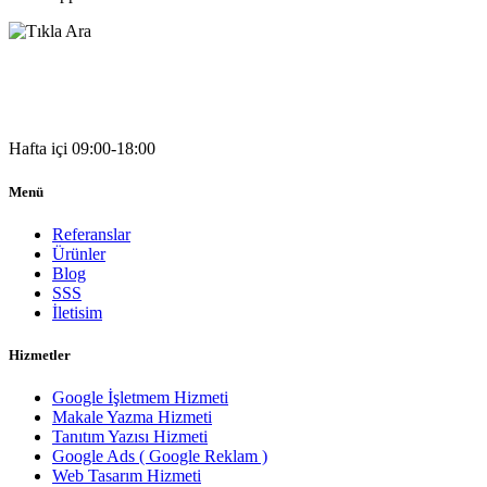
05541333203
Hafta içi 09:00-18:00
Menü
Referanslar
Ürünler
Blog
SSS
İletisim
Hizmetler
Google İşletmem Hizmeti
Makale Yazma Hizmeti
Tanıtım Yazısı Hizmeti
Google Ads ( Google Reklam )
Web Tasarım Hizmeti