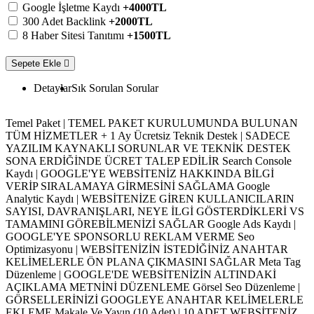
Google İşletme Kaydı
+4000TL
300 Adet Backlink
+2000TL
8 Haber Sitesi Tanıtımı
+1500TL
Sepete Ekle
Detaylar
Sık Sorulan Sorular
Temel Paket | TEMEL PAKET KURULUMUNDA BULUNAN
TÜM HİZMETLER + 1 Ay Ücretsiz Teknik Destek | SADECE
YAZILIM KAYNAKLI SORUNLAR VE TEKNİK DESTEK
SONA ERDİĞİNDE ÜCRET TALEP EDİLİR Search Console
Kaydı | GOOGLE'YE WEBSİTENİZ HAKKINDA BİLGİ
VERİP SIRALAMAYA GİRMESİNİ SAĞLAMA Google
Analytic Kaydı | WEBSİTENİZE GİREN KULLANICILARIN
SAYISI, DAVRANIŞLARI, NEYE İLGİ GÖSTERDİKLERİ VS
TAMAMINI GÖREBİLMENİZİ SAĞLAR Google Ads Kaydı |
GOOGLE'YE SPONSORLU REKLAM VERME Seo
Optimizasyonu | WEBSİTENİZİN İSTEDİĞİNİZ ANAHTAR
KELİMELERLE ÖN PLANA ÇIKMASINI SAĞLAR Meta Tag
Düzenleme | GOOGLE'DE WEBSİTENİZİN ALTINDAKİ
AÇIKLAMA METNİNİ DÜZENLEME Görsel Seo Düzenleme |
GÖRSELLERİNİZİ GOOGLEYE ANAHTAR KELİMELERLE
EKLEME Makale Ve Yayın (10 Adet) | 10 ADET WEBSİTENİZ