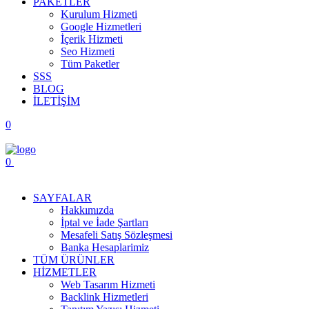
PAKETLER
Kurulum Hizmeti
Google Hizmetleri
İçerik Hizmeti
Seo Hizmeti
Tüm Paketler
SSS
BLOG
İLETİŞİM
0
0
Menüyü Aç
SAYFALAR
Hakkımızda
İptal ve İade Şartları
Mesafeli Satış Sözleşmesi
Banka Hesaplarimiz
TÜM ÜRÜNLER
HİZMETLER
Web Tasarım Hizmeti
Backlink Hizmetleri