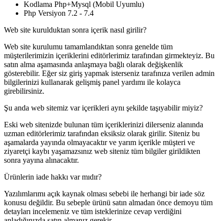
Kodlama Php+Mysql (Mobil Uyumlu)
Php Versiyon 7.2 - 7.4
Web site kurulduktan sonra içerik nasıl girilir?
Web site kurulumu tamamlandıktan sonra genelde tüm
müşterilerimizin içeriklerini editörlerimiz tarafından girmekteyiz. Bu
satın alma aşamasında anlaşmaya bağlı olarak değişkenlik
gösterebilir. Eğer siz giriş yapmak isterseniz tarafınıza verilen admin
bilgilerinizi kullanarak gelişmiş panel yardımı ile kolayca
girebilirsiniz.
Şu anda web sitemiz var içerikleri aynı şekilde taşıyabilir miyiz?
Eski web sitenizde bulunan tüm içeriklerinizi dilerseniz alanında
uzman editörlerimiz tarafından eksiksiz olarak girilir. Siteniz bu
aşamalarda yayında olmayacaktır ve yarım içerikle müşteri ve
ziyaretçi kaybı yaşamazsınız web siteniz tüm bilgiler girildikten
sonra yayına alınacaktır.
Ürünlerin iade hakkı var mıdır?
Yazılımlarımı açık kaynak olması sebebi ile herhangi bir iade söz
konusu değildir. Bu sebeple ürünü satın almadan önce demoyu tüm
detayları incelemeniz ve tüm isteklerinize cevap verdiğini
anladığınızda satın almanız gerekir.