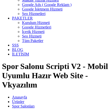
Makale Yazma Hizmeti
Google Ads ( Google Reklam )
Google İşletmem Hizmeti
Seo Hizmetleri
PAKETLER
Kurulum Hizmeti
Google Hizmetleri
İçerik Hizmeti
Seo Hizmeti
Tüm Paketler
SSS
BLOG
İLETİŞİM
Spor Salonu Scripti V2 - Mobil
Uyumlu Hazır Web Site -
Vkyazılım
Anasayfa
Ürünler
Spor Salonları