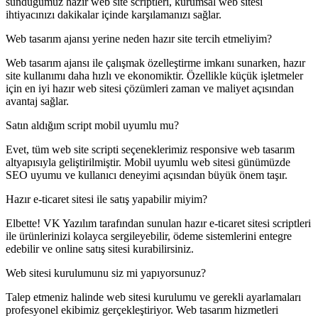
sunduğumuz hazır web site scriptleri, kurumsal web sitesi
ihtiyacınızı dakikalar içinde karşılamanızı sağlar.
Web tasarım ajansı yerine neden hazır site tercih etmeliyim?
Web tasarım ajansı ile çalışmak özelleştirme imkanı sunarken, hazır
site kullanımı daha hızlı ve ekonomiktir. Özellikle küçük işletmeler
için en iyi hazır web sitesi çözümleri zaman ve maliyet açısından
avantaj sağlar.
Satın aldığım script mobil uyumlu mu?
Evet, tüm web site scripti seçeneklerimiz responsive web tasarım
altyapısıyla geliştirilmiştir. Mobil uyumlu web sitesi günümüzde
SEO uyumu ve kullanıcı deneyimi açısından büyük önem taşır.
Hazır e-ticaret sitesi ile satış yapabilir miyim?
Elbette! VK Yazılım tarafından sunulan hazır e-ticaret sitesi scriptleri
ile ürünlerinizi kolayca sergileyebilir, ödeme sistemlerini entegre
edebilir ve online satış sitesi kurabilirsiniz.
Web sitesi kurulumunu siz mi yapıyorsunuz?
Talep etmeniz halinde web sitesi kurulumu ve gerekli ayarlamaları
profesyonel ekibimiz gerçekleştiriyor. Web tasarım hizmetleri