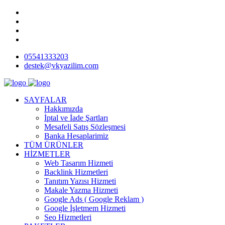
05541333203
destek@vkyazilim.com
SAYFALAR
Hakkımızda
İptal ve İade Şartları
Mesafeli Satış Sözleşmesi
Banka Hesaplarimiz
TÜM ÜRÜNLER
HİZMETLER
Web Tasarım Hizmeti
Backlink Hizmetleri
Tanıtım Yazısı Hizmeti
Makale Yazma Hizmeti
Google Ads ( Google Reklam )
Google İşletmem Hizmeti
Seo Hizmetleri