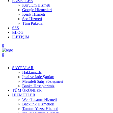
PAKETLER
Kurulum Hizmeti
Google Hizmetleri
İçerik Hizmeti
Seo Hizmeti
Tüm Paketler
SSS
BLOG
İLETİŞİM
0
0
Menüyü Aç
SAYFALAR
Hakkımızda
İptal ve İade Şartları
Mesafeli Satış Sözleşmesi
Banka Hesaplarimiz
TÜM ÜRÜNLER
HİZMETLER
Web Tasarım Hizmeti
Backlink Hizmetleri
Tanıtım Yazısı Hizmeti