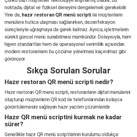
Çünkü bazı müşteriler teknolojiye alışmamış olabilir; bu
noktada, dijital ve fiziksel deneyimi dengelemek gerekebilir.
Yine de,
hazır restoran QR menü scripti
ile müşterilerin
menülere hızlıca ulaşması sağlanırken, dezenfeksiyon
süreçleriyle uğraşmaya da gerek kalmaz. Ayrıca, işletmelerin
sürekli güncel menü sunabilmesi mümkündür. Dolayısıyla, hem
hijyen standartları hem de operasyonel verimlilik açısından
modern restoranların bu çözüme yönelmesi kaçınılmaz gibi
görünüyor.
Sıkça Sorulan Sorular
Hazır restoran QR menü scripti nedir?
Hazır restoran QR menü scripti, restoranların dijital menülerini
oluşturup müşterilerin QR kod ile telefonlarından kolayca
görüntülemesini sağlayan hazır yazılım çözümleridir.
Hazır QR menü scriptini kurmak ne kadar
sürer?
Genellikle hazır QR menü scriptlerinin kurulumu oldukça