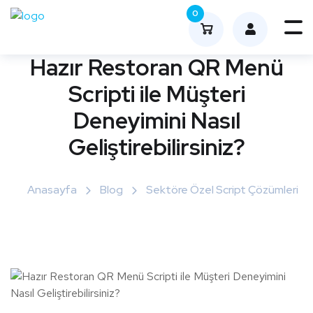
0
Me
nüy
Hazır Restoran QR Menü
ü
Scripti ile Müşteri
Aç
Deneyimini Nasıl
Geliştirebilirsiniz?
Anasayfa
Blog
Sektöre Özel Script Çözümleri