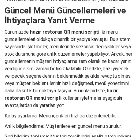
Güncel Menü Güncellemeleri ve
İhtiyaçlara Yanıt Verme
Günümüzde
hazır restoran QR menü scripti
ile menü
güncellemeleri oldukça dinamik bir yapıya kavuştu. Bu sistem
sayesinde işletmeler, menülerinde sezonsal değişiklikler veya
stok durumuna göre anlık düzenlemeler yapabiliyor. Ancak, her
güncellemenin müşteri ihtiyaçlarına tam olarak ne kadar yanıt
verdiği ise kimi zaman belirsiz kalabilir. Özellikle, bazı yiyecek
ve içecek seçeneklerinin beklenmedik şekilde revaçta olması
veya müşteri beklentilerinin hızlı değişmesi, menü yönetimini
daha da kritik bir noktaya taşıyor. Bununla birlikte,
hazır
restoran QR menü scripti
kullanan işletmeler aşağıdaki
avantajlardan da yararlanıyor:
Kolay uyarlama: Menü içerikleri hızlıca düzenlenebilir.
Anlık bilgilendirme: Müşterilere en güncel menü sunulur.
Geri bildirim toplama: Müşteri tercihlerini analiz etme imkânı