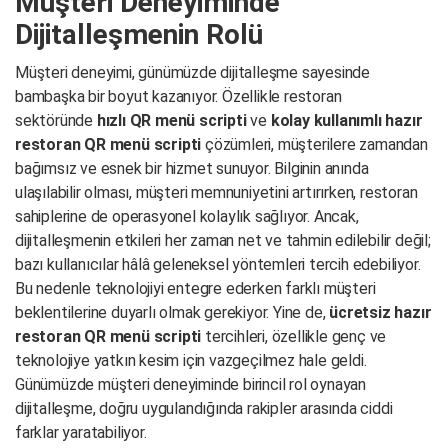
Müşteri Deneyiminde
Dijitalleşmenin Rolü
Müşteri deneyimi, günümüzde dijitalleşme sayesinde
bambaşka bir boyut kazanıyor. Özellikle restoran
sektöründe
hızlı QR menü scripti
ve
kolay kullanımlı hazır
restoran QR menü scripti
çözümleri, müşterilere zamandan
bağımsız ve esnek bir hizmet sunuyor. Bilginin anında
ulaşılabilir olması, müşteri memnuniyetini artırırken, restoran
sahiplerine de operasyonel kolaylık sağlıyor. Ancak,
dijitalleşmenin etkileri her zaman net ve tahmin edilebilir değil;
bazı kullanıcılar hâlâ geleneksel yöntemleri tercih edebiliyor.
Bu nedenle teknolojiyi entegre ederken farklı müşteri
beklentilerine duyarlı olmak gerekiyor. Yine de,
ücretsiz hazır
restoran QR menü scripti
tercihleri, özellikle genç ve
teknolojiye yatkın kesim için vazgeçilmez hale geldi.
Günümüzde müşteri deneyiminde birincil rol oynayan
dijitalleşme, doğru uygulandığında rakipler arasında ciddi
farklar yaratabiliyor.