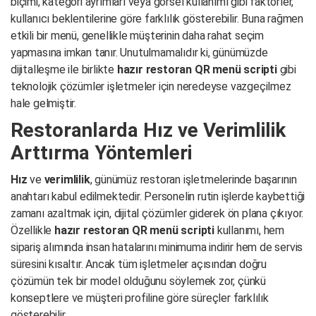
biçimi, kategori ayrımları veya görsel kullanımı gibi faktörler,
kullanıcı beklentilerine göre farklılık gösterebilir. Buna rağmen
etkili bir menü, genellikle müşterinin daha rahat seçim
yapmasına imkan tanır. Unutulmamalıdır ki, günümüzde
dijitalleşme ile birlikte
hazır restoran QR menü scripti
gibi
teknolojik çözümler işletmeler için neredeyse vazgeçilmez
hale gelmiştir.
Restoranlarda Hız ve Verimlilik
Arttırma Yöntemleri
Hız
ve
verimlilik
, günümüz restoran işletmelerinde başarının
anahtarı kabul edilmektedir. Personelin rutin işlerde kaybettiği
zamanı azaltmak için, dijital çözümler giderek ön plana çıkıyor.
Özellikle
hazır restoran QR menü scripti
kullanımı, hem
sipariş alımında insan hatalarını minimuma indirir hem de servis
süresini kısaltır. Ancak tüm işletmeler açısından doğru
çözümün tek bir model olduğunu söylemek zor, çünkü
konseptlere ve müşteri profiline göre süreçler farklılık
gösterebilir.