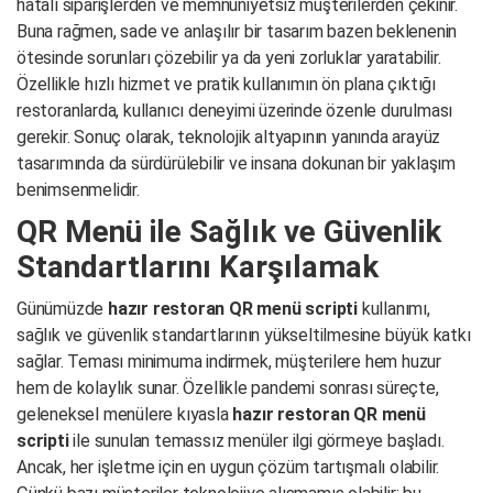
hatalı siparişlerden ve memnuniyetsiz müşterilerden çekinir.
Buna rağmen, sade ve anlaşılır bir tasarım bazen beklenenin
ötesinde sorunları çözebilir ya da yeni zorluklar yaratabilir.
Özellikle hızlı hizmet ve pratik kullanımın ön plana çıktığı
restoranlarda, kullanıcı deneyimi üzerinde özenle durulması
gerekir. Sonuç olarak, teknolojik altyapının yanında arayüz
tasarımında da sürdürülebilir ve insana dokunan bir yaklaşım
benimsenmelidir.
QR Menü ile Sağlık ve Güvenlik
Standartlarını Karşılamak
Günümüzde
hazır restoran QR menü scripti
kullanımı,
sağlık ve güvenlik standartlarının yükseltilmesine büyük katkı
sağlar. Teması minimuma indirmek, müşterilere hem huzur
hem de kolaylık sunar. Özellikle pandemi sonrası süreçte,
geleneksel menülere kıyasla
hazır restoran QR menü
scripti
ile sunulan temassız menüler ilgi görmeye başladı.
Ancak, her işletme için en uygun çözüm tartışmalı olabilir.