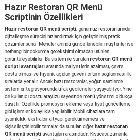
Hazır Restoran QR Menü
Scriptinin Özellikleri
Hazır restoran QR menü scripti
, günümüz restoranlarında
dijitalleşme sürecini hızlandırmak için geliştirilmiş pratik
çözümler sunar. Menüler anında güncellenebilir, müşteriler ise
herhangi bir dokunma gereksinimi olmadan ürünleri
görüntüleyebilirler. Bu sistem ile sunulan
restoran QR menü
scripti avantajları
arasında maliyetlerin azalması, çevre
dostu olması ve hijyenik açıdan güvenli ortam sağlanması ilk
sıralarda yer alır. Ancak bazı restoranlar, yoğun saatlerde
sistem entegrasyonunda ufak gecikmeler yaşayabiliyor. Yine
de kullanıcı dostu arayüzü sayesinde menü yönetimi oldukça
basittir. Özellikle promosyon ekleme veya fiyat güncelleme
gibi işlemler kolaylıkla yapılabilir. Mobil cihazlara tam
uyumluluk, ekstra bir altyapı gerektirmemesi ve
kişiselleştirilebilir temalar da sunulan diğer
hazır restoran
QR menü scripti
avantajları arasındadır. Kısacası, zamanla