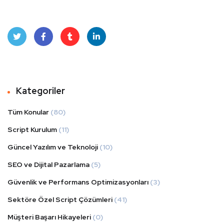
Twit
Face
Tum
Linke
ter
book
blr
dIn
Kategoriler
Tüm Konular
(80)
Script Kurulum
(11)
Güncel Yazılım ve Teknoloji
(10)
SEO ve Dijital Pazarlama
(5)
Güvenlik ve Performans Optimizasyonları
(3)
Sektöre Özel Script Çözümleri
(41)
Müşteri Başarı Hikayeleri
(0)