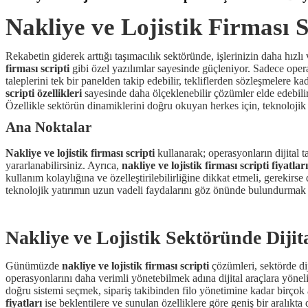
Nakliye ve Lojistik Firması Sc
Rekabetin giderek arttığı taşımacılık sektöründe, işlerinizin daha hızlı 
firması scripti
gibi özel yazılımlar sayesinde güçleniyor. Sadece oper
taleplerini tek bir panelden takip edebilir, tekliflerden sözleşmelere k
scripti özellikleri
sayesinde daha ölçeklenebilir çözümler elde edebili
Özellikle sektörün dinamiklerini doğru okuyan herkes için, teknolojik 
Ana Noktalar
Nakliye ve lojistik firması scripti
kullanarak; operasyonların dijital t
yararlanabilirsiniz. Ayrıca,
nakliye ve lojistik firması scripti fiyatları
kullanım kolaylığına ve özelleştirilebilirliğine dikkat etmeli, gerekir
teknolojik yatırımın uzun vadeli faydalarını göz önünde bulundurmak 
Nakliye ve Lojistik Sektöründe Dij
Günümüzde
nakliye ve lojistik firması scripti
çözümleri, sektörde dij
operasyonlarını daha verimli yönetebilmek adına dijital araçlara yöne
doğru sistemi seçmek, sipariş takibinden filo yönetimine kadar birçok
fiyatları
ise beklentilere ve sunulan özelliklere göre geniş bir aralıkta 