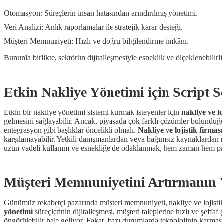
Otomasyon: Süreçlerin insan hatasından arındırılmış yönetimi.
Veri Analizi: Anlık raporlamalar ile stratejik karar desteği.
Müşteri Memnuniyeti: Hızlı ve doğru bilgilendirme imkânı.
Bununla birlikte, sektörün dijitalleşmesiyle esneklik ve ölçeklenebilirli
Etkin Nakliye Yönetimi için Script 
Etkin bir nakliye yönetimi sistemi kurmak isteyenler için
nakliye ve lo
gelmesini sağlayabilir. Ancak, piyasada çok farklı çözümler bulunduğu 
entegrasyon gibi başlıklar öncelikli olmalı.
Nakliye ve lojistik firması
karşılamayabilir. Yetkili danışmanlardan veya bağımsız kaynaklardan
uzun vadeli kullanım ve esnekliğe de odaklanmak, hem zaman hem par
Müşteri Memnuniyetini Artırmanın Yo
Günümüz rekabetçi pazarında müşteri memnuniyeti, nakliye ve lojistik 
yönetimi
süreçlerinin dijitalleşmesi, müşteri taleplerine hızlı ve şeff
öngörülebilir hale geliyor. Fakat, bazı durumlarda teknolojinin karmaş