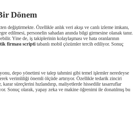
 Bir Dönem
n değiştirmekte. Özellikle anlık veri akışı ve canlı izleme imkanı,
gre edilmesi, personelin sahadan anında bilgi girmesine olanak tanır.
ebilir. Yine de, iş takiplerinin kolaylaşması ve hata oranlarının
tik firması scripti
tabanlı mobil çözümler tercih ediliyor. Sonuç
onu, depo yönetimi ve talep tahmini gibi temel işlemler neredeyse
k verimliliği önemli ölçüde artırıyor. Özellikle tedarik zinciri
rar süreçlerini hızlandırıp, maliyetlerde hissedilir tasarruflar
ıyor. Sonuç olarak, yapay zeka ve makine öğrenimi ile donatılmış bu