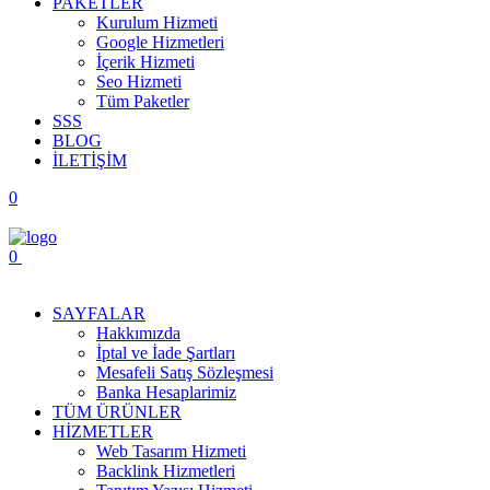
PAKETLER
Kurulum Hizmeti
Google Hizmetleri
İçerik Hizmeti
Seo Hizmeti
Tüm Paketler
SSS
BLOG
İLETİŞİM
0
0
Menüyü Aç
SAYFALAR
Hakkımızda
İptal ve İade Şartları
Mesafeli Satış Sözleşmesi
Banka Hesaplarimiz
TÜM ÜRÜNLER
HİZMETLER
Web Tasarım Hizmeti
Backlink Hizmetleri