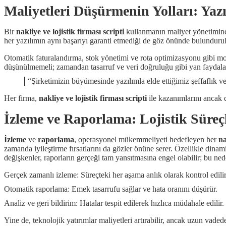
Maliyetleri Düşürmenin Yolları: Yaz
Bir
nakliye ve lojistik firması scripti
kullanmanın maliyet yönetiminde
her yazılımın aynı başarıyı garanti etmediği de göz önünde bulundur
Otomatik faturalandırma, stok yönetimi ve rota optimizasyonu gibi modü
düşünülmemeli; zamandan tasarruf ve veri doğruluğu gibi yan faydalar d
“Şirketimizin büyümesinde yazılımla elde ettiğimiz şeffaflık v
Her firma,
nakliye ve lojistik firması scripti
ile kazanımlarını ancak d
İzleme ve Raporlama: Lojistik Süreçle
İzleme
ve
raporlama
, operasyonel mükemmeliyeti hedefleyen her
na
zamanda iyileştirme fırsatlarını da gözler önüne serer. Özellikle dina
değişkenler, raporların gerçeği tam yansıtmasına engel olabilir; bu ne
Gerçek zamanlı izleme: Süreçteki her aşama anlık olarak kontrol edilir
Otomatik raporlama: Emek tasarrufu sağlar ve hata oranını düşürür.
Analiz ve geri bildirim: Hatalar tespit edilerek hızlıca müdahale edilir.
Yine de, teknolojik yatırımlar maliyetleri artırabilir, ancak uzun vaded