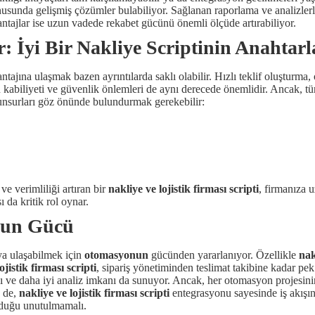
nusunda gelişmiş çözümler bulabiliyor. Sağlanan raporlama ve analizlerl
antajlar ise uzun vadede rekabet gücünü önemli ölçüde artırabiliyor.
: İyi Bir Nakliye Scriptinin Anahtarl
ntajına ulaşmak bazen ayrıntılarda saklı olabilir. Hızlı teklif oluşturma
 kabiliyeti ve güvenlik önlemleri de aynı derecede önemlidir. Ancak, 
 unsurları göz önünde bulundurmak gerekebilir:
ve verimliliği artıran bir
nakliye ve lojistik firması scripti
, firmanıza 
ı da kritik rol oynar.
onun Gücü
ya ulaşabilmek için
otomasyonun
gücünden yararlanıyor. Özellikle
nak
ojistik firması scripti
, sipariş yönetiminden teslimat takibine kadar p
ması ve daha iyi analiz imkanı da sunuyor. Ancak, her otomasyon projesini
e de,
nakliye ve lojistik firması scripti
entegrasyonu sayesinde iş akışı
nduğu unutulmamalı.