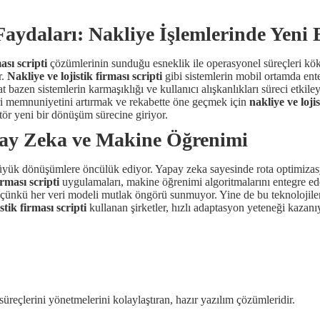
ydaları: Nakliye İşlemlerinde Yeni
ası scripti
çözümlerinin sunduğu esneklik ile operasyonel süreçleri kökte
r.
Nakliye ve lojistik firması scripti
gibi sistemlerin mobil ortamda ente
t bazen sistemlerin karmaşıklığı ve kullanıcı alışkanlıkları süreci etkiley
eri memnuniyetini artırmak ve rekabette öne geçmek için
nakliye ve lojis
tör yeni bir dönüşüm sürecine giriyor.
apay Zeka ve Makine Öğrenimi
yük dönüşümlere öncülük ediyor. Yapay zeka sayesinde rota optimizasy
irması scripti
uygulamaları, makine öğrenimi algoritmalarını entegre edere
nkü her veri modeli mutlak öngörü sunmuyor. Yine de bu teknolojiler, ka
stik firması scripti
kullanan şirketler, hızlı adaptasyon yeteneği kazan
iş süreçlerini yönetmelerini kolaylaştıran, hazır yazılım çözümleridir.