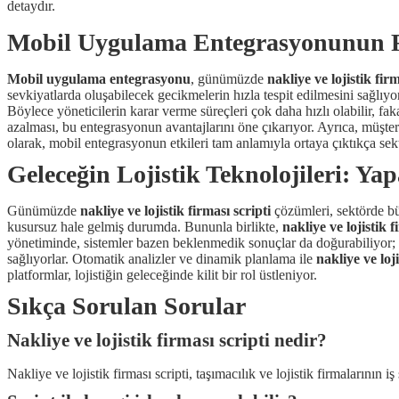
detaydır.
Mobil Uygulama Entegrasyonunun Fa
Mobil uygulama entegrasyonu
, günümüzde
nakliye ve lojistik firm
sevkiyatlarda oluşabilecek gecikmelerin hızla tespit edilmesini sağlıyo
Böylece yöneticilerin karar verme süreçleri çok daha hızlı olabilir, faka
azalması, bu entegrasyonun avantajlarını öne çıkarıyor. Ayrıca, müşt
olarak, mobil entegrasyonun etkileri tam anlamıyla ortaya çıktıkça sek
Geleceğin Lojistik Teknolojileri: Y
Günümüzde
nakliye ve lojistik firması scripti
çözümleri, sektörde bü
kusursuz hale gelmiş durumda. Bununla birlikte,
nakliye ve lojistik f
yönetiminde, sistemler bazen beklenmedik sonuçlar da doğurabiliyor; çü
sağlıyorlar. Otomatik analizler ve dinamik planlama ile
nakliye ve loji
platformlar, lojistiğin geleceğinde kilit bir rol üstleniyor.
Sıkça Sorulan Sorular
Nakliye ve lojistik firması scripti nedir?
Nakliye ve lojistik firması scripti, taşımacılık ve lojistik firmalarının 