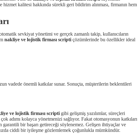
e hizmet kalitesi hakkında sürekli geri bildirim alınması, firmanın hem
arı
, otomatik sevkiyat yönetimi ve gerçek zamanlı takip, kullanıcıların
tüm
nakliye ve lojistik firması scripti
çözümlerinde bu özellikler ideal
uzun vadede önemli katkılar sunar. Sonuçta, müşterilerin beklentileri
liye ve lojistik firması scripti
gibi gelişmiş yazılımlar, süreçleri
ek çok adımı kolayca yönetmenizi sağlıyor. Fakat otomasyonun katkıları
n garantili bir başarı getireceği söylenemez. Gelişen ihtiyaçlar ve
nızda ciddi bir iyileşme gözlemlemek çoğunlukla mümkündür.