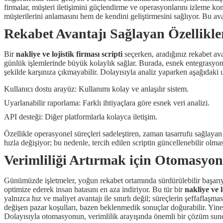
firmalar, müşteri iletişimini güçlendirme ve operasyonlarını izleme ko
müşterilerini anlamasını hem de kendini geliştirmesini sağlıyor. Bu av
Rekabet Avantajı Sağlayan Özellikler
Bir
nakliye ve lojistik firması scripti
seçerken, aradığınız rekabet ava
günlük işlemlerinde büyük kolaylık sağlar. Burada, esnek entegrasyon
şekilde karşınıza çıkmayabilir. Dolayısıyla analiz yaparken aşağıdaki
Kullanıcı dostu arayüz: Kullanımı kolay ve anlaşılır sistem.
Uyarlanabilir raporlama: Farklı ihtiyaçlara göre esnek veri analizi.
API desteği: Diğer platformlarla kolayca iletişim.
Özellikle operasyonel süreçleri sadeleştiren, zaman tasarrufu sağlayan 
hızla değişiyor; bu nedenle, tercih edilen scriptin güncellenebilir olmas
Verimliliği Artırmak için Otomasy
Günümüzde işletmeler, yoğun rekabet ortamında sürdürülebilir başarı
optimize ederek insan hatasını en aza indiriyor. Bu tür bir
nakliye ve l
yalnızca hız ve maliyet avantajı ile sınırlı değil; süreçlerin şeffaflaş
değişen pazar koşulları, bazen beklenmedik sonuçlar doğurabilir. Yin
Dolayısıyla otomasyonun, verimlilik arayışında önemli bir çözüm su