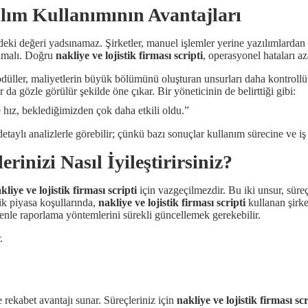
ılım Kullanımının Avantajları
ki değeri yadsınamaz. Şirketler, manuel işlemler yerine yazılımlardan f
ulmalı. Doğru
nakliye ve lojistik firması scripti
, operasyonel hataları az
ller, maliyetlerin büyük bölümünü oluşturan unsurları daha kontrollü hâ
a gözle görülür şekilde öne çıkar. Bir yöneticinin de belirttiği gibi:
e hız, beklediğimizden çok daha etkili oldu.”
etaylı analizlerle görebilir; çünkü bazı sonuçlar kullanım sürecine ve iş 
rinizi Nasıl İyileştirirsiniz?
kliye ve lojistik firması scripti
için vazgeçilmezdir. Bu iki unsur, sür
mik piyasa koşullarında,
nakliye ve lojistik firması scripti
kullanan şirke
denle raporlama yöntemlerini sürekli güncellemek gerekebilir.
.
e rekabet avantajı sunar. Süreçleriniz için
nakliye ve lojistik firması scr