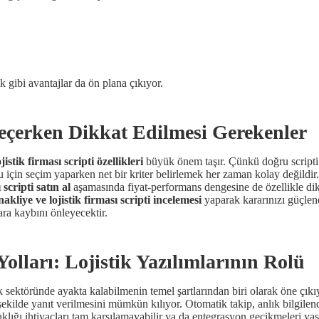
k gibi avantajlar da ön plana çıkıyor.
Seçerken Dikkat Edilmesi Gerekenler
jistik firması scripti özellikleri
büyük önem taşır. Çünkü doğru scripti
için seçim yaparken net bir kriter belirlemek her zaman kolay değildir. 
 scripti satın al
aşamasında fiyat-performans dengesine de özellikle dik
nakliye ve lojistik firması scripti incelemesi
yaparak kararınızı güçlend
a kaybını önleyecektir.
lları: Lojistik Yazılımlarının Rolü
sektöründe ayakta kalabilmenin temel şartlarından biri olarak öne çıkı
af şekilde yanıt verilmesini mümkün kılıyor. Otomatik takip, anlık bilgile
ıklığı ihtiyaçları tam karşılamayabilir ya da entegrasyon gecikmeleri ya