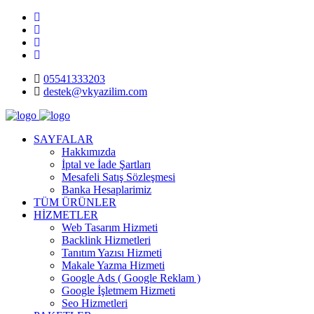
05541333203
destek@vkyazilim.com
SAYFALAR
Hakkımızda
İptal ve İade Şartları
Mesafeli Satış Sözleşmesi
Banka Hesaplarimiz
TÜM ÜRÜNLER
HİZMETLER
Web Tasarım Hizmeti
Backlink Hizmetleri
Tanıtım Yazısı Hizmeti
Makale Yazma Hizmeti
Google Ads ( Google Reklam )
Google İşletmem Hizmeti
Seo Hizmetleri