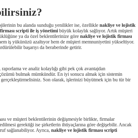
ilirsiniz?
ojilerinin bu alanda sunduğu yenilikler ise, özellikle
nakliye ve lojistik
 firması scripti ile iş yönetimi
büyük kolaylık sağlıyor. Artık müşteri
üyüklüğüne ya da özel beklentilerinize göre
nakliye ve lojistik firması
, hem iş yükünüzü azaltıyor hem de müşteri memnuniyetini yükseltiyor.
ürülebilir başarıyı da beraberinde getirir.
u, raporlama ve analiz kolaylığı gibi pek çok avantajdan
l çözümü bulmak mümkündür. En iyi sonucu almak için sistemin
gerçekleştirmelisiniz. Son olarak, işlerinizi büyütmek için bu tür bir
sı ve müşteri beklentilerinin değişmesiyle birlikte, firmalar
ilmesi gerektiği ise şirketlerin ihtiyaçlarına göre değişebilir. Ancak
ruf sağlanabiliyor. Ayrıca,
nakliye ve lojistik firması scripti