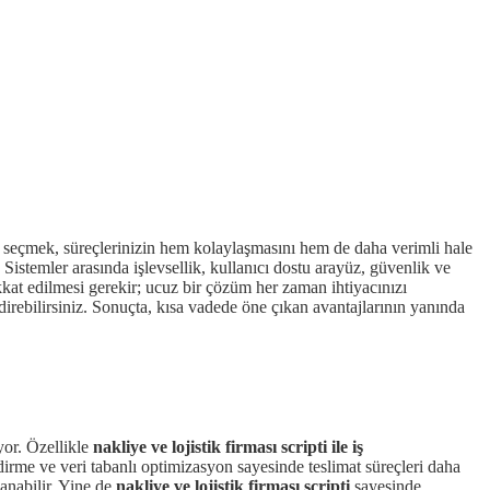
 seçmek, süreçlerinizin hem kolaylaşmasını hem de daha verimli hale
Sistemler arasında işlevsellik, kullanıcı dostu arayüz, güvenlik ve
kat edilmesi gerekir; ucuz bir çözüm her zaman ihtiyacınızı
irebilirsiniz. Sonuçta, kısa vadede öne çıkan avantajlarının yanında
yor. Özellikle
nakliye ve lojistik firması scripti ile iş
ndirme ve veri tabanlı optimizasyon sayesinde teslimat süreçleri daha
şanabilir. Yine de
nakliye ve lojistik firması scripti
sayesinde