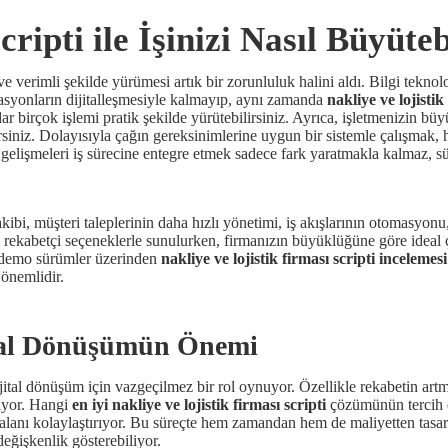
ripti ile İşinizi Nasıl Büyüteb
ve verimli şekilde yürümesi artık bir zorunluluk halini aldı. Bilgi teknol
asyonların dijitalleşmesiyle kalmayıp, aynı zamanda
nakliye ve lojistik
adar birçok işlemi pratik şekilde yürütebilirsiniz. Ayrıca, işletmenizin b
rsiniz. Dolayısıyla çağın gereksinimlerine uygun bir sistemle çalışmak
gelişmeleri iş sürecine entegre etmek sadece fark yaratmakla kalmaz, sürd
akibi, müşteri taleplerinin daha hızlı yönetimi, iş akışlarının otomasyon
rekabetçi seçeneklerle sunulurken, firmanızın büyüklüğüne göre idea
se demo sürümler üzerinden
nakliye ve lojistik firması scripti incelemesi
önemlidir.
ital Dönüşümün Önemi
ital dönüşüm için vazgeçilmez bir rol oynuyor. Özellikle rekabetin artma
liyor. Hangi
en iyi nakliye ve lojistik firması scripti
çözümünün tercih ed
 alanı kolaylaştırıyor. Bu süreçte hem zamandan hem de maliyetten tasar
değişkenlik gösterebiliyor.