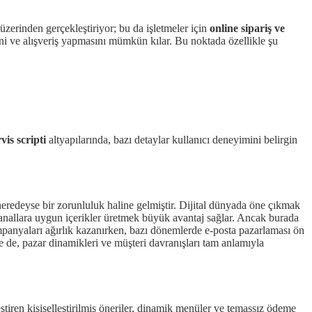
 üzerinden gerçekleştiriyor; bu da işletmeler için
online sipariş ve
ni ve alışveriş yapmasını mümkün kılar. Bu noktada özellikle şu
vis scripti
altyapılarında, bazı detaylar kullanıcı deneyimini belirgin
neredeyse bir zorunluluk haline gelmiştir. Dijital dünyada öne çıkmak
u kanallara uygun içerikler üretmek büyük avantaj sağlar. Ancak burada
anyaları ağırlık kazanırken, bazı dönemlerde e-posta pazarlaması ön
e de, pazar dinamikleri ve müşteri davranışları tam anlamıyla
tiren kişiselleştirilmiş öneriler, dinamik menüler ve temassız ödeme