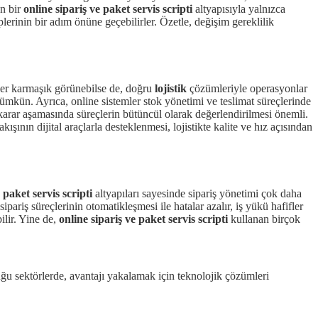
an bir
online sipariş ve paket servis scripti
altyapısıyla yalnızca
lerinin bir adım önüne geçebilirler. Özetle, değişim gereklilik
ler karmaşık görünebilse de, doğru
lojistik
çözümleriyle operasyonlar
mümkün. Ayrıca, online sistemler stok yönetimi ve teslimat süreçlerinde
, karar aşamasında süreçlerin bütüncül olarak değerlendirilmesi önemli.
akışının dijital araçlarla desteklenmesi, lojistikte kalite ve hız açısından
 paket servis scripti
altyapıları sayesinde sipariş yönetimi çok daha
ipariş süreçlerinin otomatikleşmesi ile hatalar azalır, iş yükü hafifler
lir. Yine de,
online sipariş ve paket servis scripti
kullanan birçok
uğu sektörlerde, avantajı yakalamak için teknolojik çözümleri