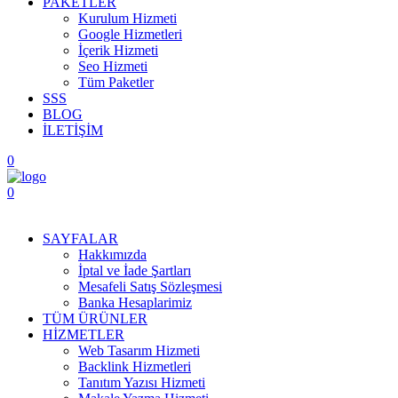
PAKETLER
Kurulum Hizmeti
Google Hizmetleri
İçerik Hizmeti
Seo Hizmeti
Tüm Paketler
SSS
BLOG
İLETİŞİM
0
0
Menüyü Aç
SAYFALAR
Hakkımızda
İptal ve İade Şartları
Mesafeli Satış Sözleşmesi
Banka Hesaplarimiz
TÜM ÜRÜNLER
HİZMETLER
Web Tasarım Hizmeti
Backlink Hizmetleri
Tanıtım Yazısı Hizmeti