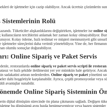
ekleri de işletmeler için cazip olabiliyor. Ancak ücretsiz çözümlerin sun
ş Sistemlerinin Rolü
azandı. Tüketiciler alışkanlıklarını değiştirirken, işletmeler ise
online si
ullanıcıların tercihlerini anlamak her zaman kolay olmayabiliyor. Bun
sunuyor. Kolay ödeme, hızlı teslimat ve müşteri memnuniyeti gibi unsu
e işletmeler süreçlerini daha verimli yönetebiliyor. Yine de, her firman
man olumlu sonuçlar doğurabiliyor.
rı: Online Sipariş ve Paket Servis
edenle, restoranlarda
online sipariş ve paket servis scripti ile restora
n hatasız ve hızlı şekilde iletilmesini yer yer mümkün hale getiriyor. A
inin sadakatini artıran nedenlerden.
Online sipariş ve paket
yönetimi sır
eler dahi hoşgörüyle karşılanabilir. Ayrıca, çeşitli promosyonlar veya sü
di avantajlar sunabilir.
önemde Online Sipariş Sisteminin Ö
erin dijital dönüşüm sürecinde ön plana çıkmasını sağladı. Değişen tüket
 işletme bu dönüşümü aynı hızda benimseyemiyor veya bazen sistemler ta