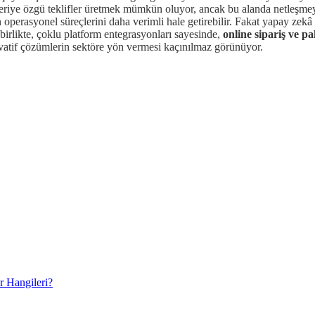
şteriye özgü teklifler üretmek mümkün oluyor, ancak bu alanda netleşm
 operasyonel süreçlerini daha verimli hale getirebilir. Fakat yapay zekâ t
 birlikte, çoklu platform entegrasyonları sayesinde,
online sipariş ve pa
vatif çözümlerin sektöre yön vermesi kaçınılmaz görünüyor.