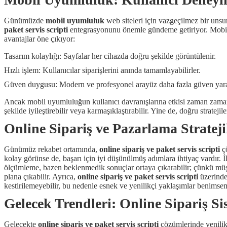
Günümüzde
mobil uyumluluk
web siteleri için vazgeçilmez bir unsur 
paket servis scripti
entegrasyonunu önemle gündeme getiriyor. Mobil u
avantajlar öne çıkıyor:
Tasarım kolaylığı: Sayfalar her cihazda doğru şekilde görüntülenir.
Hızlı işlem: Kullanıcılar siparişlerini anında tamamlayabilirler.
Güven duygusu: Modern ve profesyonel arayüz daha fazla güven yarat
Ancak mobil uyumluluğun kullanıcı davranışlarına etkisi zaman zaman 
şekilde iyileştirebilir veya karmaşıklaştırabilir. Yine de, doğru strate
Online Sipariş ve Pazarlama Strateji
Günümüz rekabet ortamında,
online sipariş ve paket servis scripti
çö
kolay görünse de, başarı için iyi düşünülmüş adımlara ihtiyaç vardır. 
ölçümleme, bazen beklenmedik sonuçlar ortaya çıkarabilir; çünkü müş
plana çıkabilir. Ayrıca,
online sipariş ve paket servis scripti
üzerinden
kestirilemeyebilir, bu nedenle esnek ve yenilikçi yaklaşımlar benimse
Gelecek Trendleri: Online Sipariş Si
Gelecekte
online sipariş ve paket servis scripti
çözümlerinde yenilikç