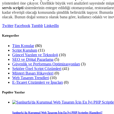
yöntemleri öne çıkıyor. Özellikle büyük veri analizleri sayesinde mü
servis scripti
sistemlerinin entegre edildiği otomasyonlar, restoranların
kadar elverişli olacağı konusunda şimdilik belirsizlik taşıyor. Bununla
olacak. Bunun doğal sonucu olarak bana göre, kullanıcı odaklı ve ino
Twitter
Facebook
Tumblr
LinkedIn
Kategoriler
Tüm Konular
(80)
Script Kurulum
(11)
Güncel Yazılım ve Teknoloji
(10)
SEO ve Dijital Pazarlama
(5)
Güvenlik ve Performans Optimizasyonları
(3)
Sektöre Özel Script Çözümleri
(41)
Müşteri Başarı Hikayeleri
(0)
Web Tasarım Trendleri
(10)
E-Ticaret Çözümleri ve İpuçları
(0)
Popüler Yazılar
Şanlıurfa'da Kurumsal Web Tasarım İçin En İyi PHP Scriptler Hangileri?