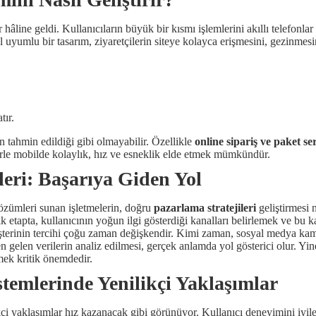
hâline geldi. Kullanıcıların büyük bir kısmı işlemlerini akıllı telefonlar
yumlu bir tasarım, ziyaretçilerin siteye kolayca erişmesini, gezinmesi
ır.
tahmin edildiği gibi olmayabilir. Özellikle
online sipariş ve paket ser
jilerle mobilde kolaylık, hız ve esneklik elde etmek mümkündür.
leri: Başarıya Giden Yol
zümleri sunan işletmelerin, doğru
pazarlama stratejileri
geliştirmesi 
İlk etapta, kullanıcının yoğun ilgi gösterdiği kanalları belirlemek ve b
terinin tercihi çoğu zaman değişkendir. Kimi zaman, sosyal medya kamp
 gelen verilerin analiz edilmesi, gerçek anlamda yol gösterici olur. Yin
mek kritik önemdedir.
stemlerinde Yenilikçi Yaklaşımlar
i yaklaşımlar hız kazanacak gibi görünüyor. Kullanıcı deneyimini iyileş