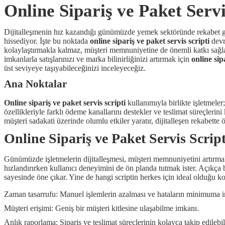
Online Sipariş ve Paket Servis
Dijitalleşmenin hız kazandığı günümüzde yemek sektöründe rekabet gitgi
hissediyor. İşte bu noktada
online sipariş ve paket servis scripti
devr
kolaylaştırmakla kalmaz, müşteri memnuniyetine de önemli katkı sağlar
imkanlarla satışlarınızı ve marka bilinirliğinizi artırmak için
online sip
üst seviyeye taşıyabileceğinizi inceleyeceğiz.
Ana Noktalar
Online sipariş ve paket servis scripti
kullanımıyla birlikte işletmeler
özellikleriyle farklı ödeme kanallarını destekler ve teslimat süreçlerin
müşteri sadakati üzerinde olumlu etkiler yaratır, dijitalleşen rekabette 
Online Sipariş ve Paket Servis Scrip
Günümüzde işletmelerin dijitalleşmesi, müşteri memnuniyetini artırma
hızlandırırken kullanıcı deneyimini de ön planda tutmak ister. Açıkça 
sayesinde öne çıkar. Yine de hangi scriptin herkes için ideal olduğ
Zaman tasarrufu: Manuel işlemlerin azalması ve hataların minimuma i
Müşteri erişimi: Geniş bir müşteri kitlesine ulaşabilme imkanı.
Anlık raporlama: Sipariş ve teslimat süreçlerinin kolayca takip edilebi