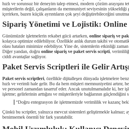
hızlı ve sorunsuz bir deneyim talep etmesi, modern çözüm arayışını tet
müşterilerin değil, çalışanların da memnuniyet seviyesinin yükseldiği g
içerirken, bazen küçük ayrıntıların çok şeyi değiştirebileceğini unut
Sipariş Yönetimi ve Lojistik: Onlin
Günümüzde işletmelerin rekabet gücü artarken,
online sipariş ve pake
kolayca optimize edilebiliyor. Özellikle anlık durum takibi ve otomati
olası hataları minimize edebiliyor. Yine de, sistemlerin etkinliği zama
Diğer yandan, doğru
online sipariş ve paket servis scripti
, verimlili
ciddi avantajlar sağlıyor.
Paket Servis Scriptleri ile Gelir Art
Paket servis scriptleri
, özellikle dijitalleşen dünyada işletmelere be
hızlı ve verimli hale gelir. Bu da hem müşteri memnuniyetini artırır, hem
ve personel zamandan tasarruf eder. Ancak unutulmamalıdır ki, her iş
işletme; gelirlerinin arttığını ve müşterileriyle bağlarının güçlendiğini 
“Doğru entegrasyon ile işletmemizde verimlilik ve kazanç bekl
Çünkü bu scriptler, yalnızca mevcut sistemleri geliştirmekle kalmaz; a
benimsemek önemli bir fark yaratabilir.
Mobil Uyumluluk: Kullanıcı Deneyimi