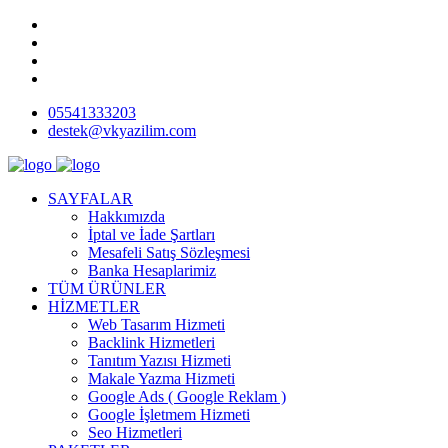
05541333203
destek@vkyazilim.com
SAYFALAR
Hakkımızda
İptal ve İade Şartları
Mesafeli Satış Sözleşmesi
Banka Hesaplarimiz
TÜM ÜRÜNLER
HİZMETLER
Web Tasarım Hizmeti
Backlink Hizmetleri
Tanıtım Yazısı Hizmeti
Makale Yazma Hizmeti
Google Ads ( Google Reklam )
Google İşletmem Hizmeti
Seo Hizmetleri