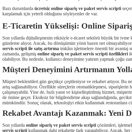
Bazı durumlarda
ücretsiz online sipariş ve paket servis scripti
seçen
karşılamak için yeterli olduğunu söyleyenler de var.
E-Ticaretin Yükselişi: Online Sipari
Son yıllarda dijitalleşmenin etkisiyle e-ticaret sektörü büyük bir ivme k
gündeme alıyor. Ancak, bu dönüşümün yönü bazen net olmayabiliyor; k
servis scripti ile satış artırma
imkânı işletmelere önemli bir avantaj 
zamanda, gelişmiş
online sipariş ve paket servis scripti özellikleri
il
olabiliyor. Bu nedenle, kullanıcı deneyimine yatırım yapmak çoğu za
Müşteri Deneyimini Artırmanın Yolla
Müşteri beklentileri gün geçtikçe çeşitleniyor ve rekabet artıyor. Bu n
artış sağlanabiliyor. Özellikle süreçlerin otomatikleşmesi, siparişleri
çalışmayabilir. Yine de, hızlı yanıt ve kişiselleştirilmiş hizmet, müşter
de önüne geçer. Eksiksiz bir bilgilendirme akışı sağlandığında, gecikm
mümkündür. Sonuç olarak, teknolojiyi etkin kullanmak restoranlara cid
Rekabet Avantajı Kazanmak: Yeni D
Son yıllarda
online sipariş ve paket servis scripti
çözümleri, işletmel
servis scripti
kullanmak dahi rekabette fark yaratabiliyor. Ancak, her