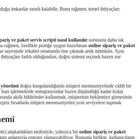
duğu imkanlar sınırlı kalabilir. Buna rağmen, temel ihtiyaçları
pariş ve paket servis scripti nasıl kullanılır
sorusunu daha sık
a rağmen, özellikle pratiğe uygun hazırlanan
online sipariş ve paket
rlar sayesinde rekabet ortamında öne çıkmak artık mümkün. Aynı
ın ihtiyaçları farklı olduğundan, doğru sistemi seçmek bazen zor
n yönetimi
doğru kurgulandığında müşteri memnuniyetinde ciddi bir
ncak bazı işletmelerde entegrasyonlar bazen düşündüğü kadar kolay
asında akıllı bildirimler kullanmak, müşterinin beklentiye girmesinin
rpriz fırsatlarla müşteri memnuniyetini yeni seviyelere taşımak
nemi
ici alışkanlıkları nedeniyle, yalnızca bir
online sipariş ve paket
m anlamıyla entegre olamayabiliyor. Bununla birlikte, kullanıcıların