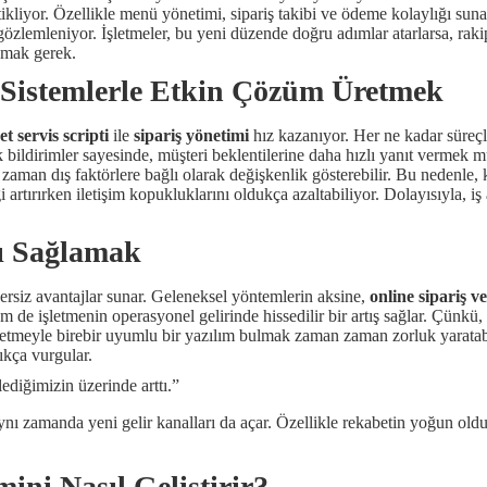
ikliyor. Özellikle menü yönetimi, sipariş takibi ve ödeme kolaylığı sun
özlemleniyor. İşletmeler, bu yeni düzende doğru adımlar atarlarsa, rakip
mamak gerek.
e Sistemlerle Etkin Çözüm Üretmek
t servis scripti
ile
sipariş yönetimi
hız kazanıyor. Her ne kadar süreç
k bildirimler sayesinde, müşteri beklentilerine daha hızlı yanıt vermek 
n zaman dış faktörlere bağlı olarak değişkenlik gösterebilir. Bu nedenle
ği artırırken iletişim kopukluklarını oldukça azaltabiliyor. Dolayısıyla, iş 
ışı Sağlamak
nzersiz avantajlar sunar. Geleneksel yöntemlerin aksine,
online sipariş ve
 de işletmenin operasyonel gelirinde hissedilir bir artış sağlar. Çünkü, s
letmeyle birebir uyumlu bir yazılım bulmak zaman zaman zorluk yaratabi
sıkça vurgular.
ediğimizin üzerinde arttı.”
ynı zamanda yeni gelir kanalları da açar. Özellikle rekabetin yoğun old
ni Nasıl Geliştirir?