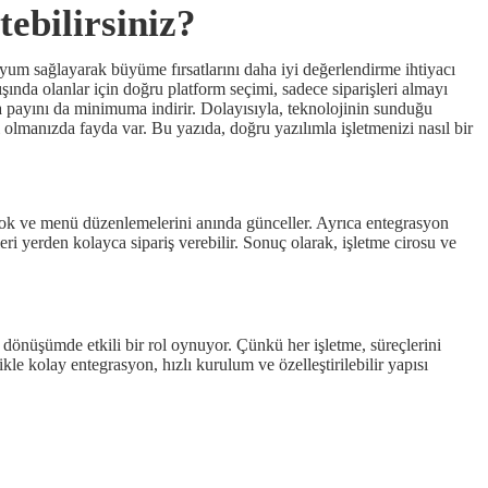
tebilirsiniz?
uyum sağlayarak büyüme fırsatlarını daha iyi değerlendirme ihtiyacı
şında olanlar için doğru platform seçimi, sadece siparişleri almayı
a payını da minimuma indirir. Dolayısıyla, teknolojinin sunduğu
 olmanızda fayda var. Bu yazıda, doğru yazılımla işletmenizi nasıl bir
r, stok ve menü düzenlemelerini anında günceller. Ayrıca entegrasyon
leri yerden kolayca sipariş verebilir. Sonuç olarak, işletme cirosu ve
 dönüşümde etkili bir rol oynuyor. Çünkü her işletme, süreçlerini
kle kolay entegrasyon, hızlı kurulum ve özelleştirilebilir yapısı