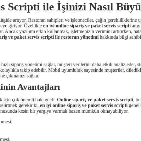
 Scripti ile İşinizi Nasıl Büyü
de artıyor. Restoran sahipleri ve işletmeciler, çağın gerekliliklerine 
eye giriyor. Özellikle
en iyi online sipariş ve paket servis scripti
arayı
. Ancak yazılımı etkin kullanmak, işletmenizin verimini artırırken, hat
ariş ve paket servis scripti ile restoran yönetimi
hakkında bilgi sahibi
; hızlı sipariş yönetimi sağlar, müşteri verilerini daha etkili analiz ede
i kolaylıkla takip edebilir. Mobil uyumluluk sayesinde müşteriler, diledik
öne çıkmanızı sağlar.
tinin Avantajları
k için çok önemli hale geldi.
Online sipariş ve paket servis scripti
, bu
belirtmek gerekir ki,
en iyi online sipariş ve paket servis scripti
genelli
u konusunda kesin bir yargıya varmak bazen mümkün olmayabiliyor.
nmesi.
lmesi.