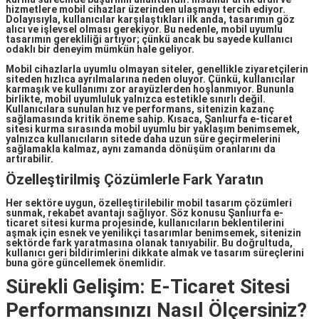
hizmetlere mobil cihazlar üzerinden ulaşmayı tercih ediyor.
Dolayısıyla, kullanıcılar karşılaştıkları ilk anda, tasarımın göz
alıcı ve işlevsel olması gerekiyor. Bu nedenle, mobil uyumlu
tasarımın gerekliliği artıyor; çünkü ancak bu sayede kullanıcı
odaklı bir deneyim mümkün hale geliyor.
Mobil cihazlarla uyumlu olmayan siteler, genellikle ziyaretçilerin
siteden hızlıca ayrılmalarına neden oluyor. Çünkü, kullanıcılar
karmaşık ve kullanımı zor arayüzlerden hoşlanmıyor. Bununla
birlikte, mobil uyumluluk yalnızca estetikle sınırlı değil.
Kullanıcılara sunulan hız ve performans, sitenizin kazanç
sağlamasında kritik öneme sahip. Kısaca,
Şanlıurfa e-ticaret
sitesi kurma
sırasında mobil uyumlu bir yaklaşım benimsemek,
yalnızca kullanıcıların sitede daha uzun süre geçirmelerini
sağlamakla kalmaz, aynı zamanda dönüşüm oranlarını da
artırabilir.
Özelleştirilmiş Çözümlerle Fark Yaratın
Her sektöre uygun, özelleştirilebilir mobil tasarım çözümleri
sunmak, rekabet avantajı sağlıyor. Söz konusu
Şanlıurfa e-
ticaret sitesi kurma
projesinde, kullanıcıların beklentilerini
aşmak için esnek ve yenilikçi tasarımlar benimsemek, sitenizin
sektörde fark yaratmasına olanak tanıyabilir. Bu doğrultuda,
kullanıcı geri bildirimlerini dikkate almak ve tasarım süreçlerini
buna göre güncellemek önemlidir.
Sürekli Gelişim: E-Ticaret Sitesi
Performansınızı Nasıl Ölçersiniz?