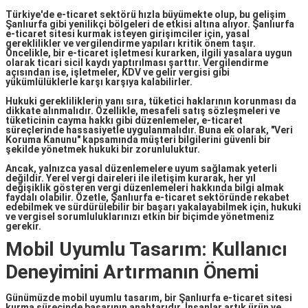
Türkiye'de
e-ticaret
sektörü hızla büyümekte olup, bu gelişim
Şanlıurfa gibi yenilikçi bölgeleri de etkisi altına alıyor.
Şanlıurfa
e-ticaret sitesi kurmak
isteyen girişimciler için, yasal
gereklilikler ve vergilendirme yapıları kritik önem taşır.
Öncelikle, bir e-ticaret işletmesi kurarken, ilgili yasalara uygun
olarak ticari sicil kaydı yaptırılması şarttır. Vergilendirme
açısından ise, işletmeler, KDV ve gelir vergisi gibi
yükümlülüklerle karşı karşıya kalabilirler.
Hukuki gerekliliklerin yanı sıra, tüketici haklarının korunması da
dikkate alınmalıdır. Özellikle, mesafeli satış sözleşmeleri ve
tüketicinin cayma hakkı gibi düzenlemeler, e-ticaret
süreçlerinde hassasiyetle uygulanmalıdır. Buna ek olarak, "Veri
Koruma Kanunu" kapsamında müşteri bilgilerini güvenli bir
şekilde yönetmek hukuki bir zorunluluktur.
Ancak, yalnızca yasal düzenlemelere uyum sağlamak yeterli
değildir. Yerel vergi daireleri ile iletişim kurarak, her yıl
değişiklik gösteren vergi düzenlemeleri hakkında bilgi almak
faydalı olabilir. Özetle,
Şanlıurfa e-ticaret
sektöründe rekabet
edebilmek ve sürdürülebilir bir başarı yakalayabilmek için, hukuki
ve vergisel sorumluluklarınızı etkin bir biçimde yönetmeniz
gerekir.
Mobil Uyumlu Tasarım: Kullanıcı
Deneyimini Artırmanın Önemi
Günümüzde
mobil uyumlu tasarım
, bir
Şanlıurfa e-ticaret sitesi
kurma
sürecinde başarının anahtarıdır. İnsanlar artık ürün ve