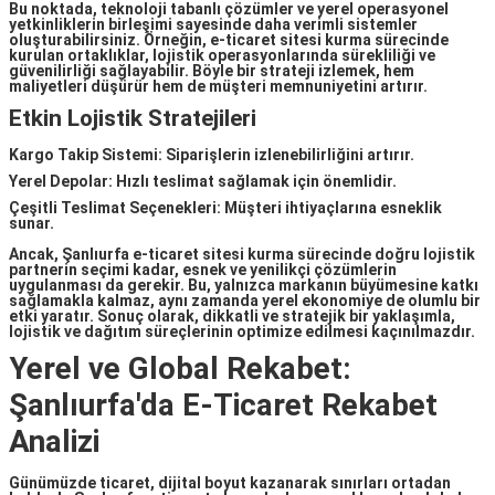
Bu noktada, teknoloji tabanlı çözümler ve yerel operasyonel
yetkinliklerin birleşimi sayesinde daha verimli sistemler
oluşturabilirsiniz. Örneğin,
e-ticaret sitesi kurma
sürecinde
kurulan ortaklıklar, lojistik operasyonlarında sürekliliği ve
güvenilirliği sağlayabilir. Böyle bir strateji izlemek, hem
maliyetleri düşürür hem de müşteri memnuniyetini artırır.
Etkin Lojistik Stratejileri
Kargo Takip Sistemi: Siparişlerin izlenebilirliğini artırır.
Yerel Depolar: Hızlı teslimat sağlamak için önemlidir.
Çeşitli Teslimat Seçenekleri: Müşteri ihtiyaçlarına esneklik
sunar.
Ancak,
Şanlıurfa e-ticaret sitesi kurma
sürecinde doğru lojistik
partnerin seçimi kadar, esnek ve yenilikçi çözümlerin
uygulanması da gerekir. Bu, yalnızca markanın büyümesine katkı
sağlamakla kalmaz, aynı zamanda yerel ekonomiye de olumlu bir
etki yaratır. Sonuç olarak, dikkatli ve stratejik bir yaklaşımla,
lojistik ve dağıtım süreçlerinin optimize edilmesi kaçınılmazdır.
Yerel ve Global Rekabet:
Şanlıurfa'da E-Ticaret Rekabet
Analizi
Günümüzde ticaret, dijital boyut kazanarak sınırları ortadan