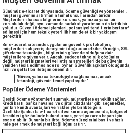
Müşteri Güvenini Artırmak
Günümüz
e-ticaret
dünyasında,
ödeme güvenliği
ve yöntemleri,
müşteri güvenini artırmanın temel unsurlarından biridir.
Müşterilerin hassas bilgilerini korumak, yalnızca yasal bir
zorunluluk değil, aynı zamanda sadakat yaratmanın da kritik bir
yoludur. Güvenli ödeme işlemleri, potansiyel tehditlerin bertaraf
edilmesi için hem teknik yeterlilik hem de etik bir yaklaşım
gerektirir.
Bir e-ticaret sitesinde uygulanan
güvenlik protokolleri
,
müşterilerin alışveriş deneyimini doğrudan etkiler. Örneğin, SSL
şifreleme teknolojisi, bilgilerinin güvende olduğuna dair
müşterilere güven verir. Ancak, sadece teknolojik çözümler
değil, müşteri hizmetleri ve iletişim stratejileri de bu güvenin
yeniden tesis edilmesinde rol oynar. Güvenlik açıkları olduğunda,
hızlı ve şeffaf bir iletişim önemlidir.
"Güven, yalnızca teknolojiyle sağlanamaz; ancak
teknoloji, güvenin temel yapıtaşıdır."
Popüler Ödeme Yöntemleri
Çeşitli ödeme yöntemleri sunmak, müşterilere esneklik sağlar.
Kredi kartı, banka havalesi ve dijital cüzdanlar gibi seçenekler,
her biri kendi avantajları ve riskleriyle birlikte gelir.
Özellikle
Şanlıurfa e-ticaret sitesi kurma
aşamasında, bölgesel
tercihleri göz önünde bulundurmak, yerel pazarda başarı için
esas olabilir. Bununla birlikte, ödeme süreçlerini basit ve hızlı
hale getirmek de müşteri bağlılığını artırır.