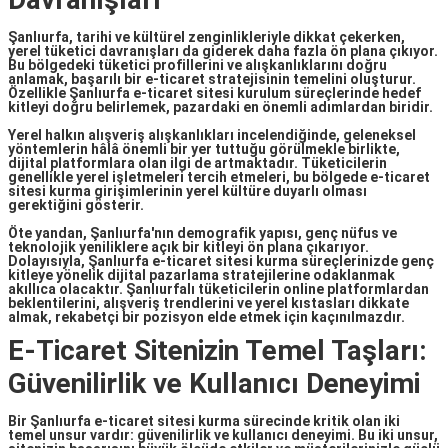
Şanlıurfa, tarihi ve kültürel zenginlikleriyle dikkat çekerken,
yerel tüketici davranışları da giderek daha fazla ön plana çıkıyor.
Bu bölgedeki tüketici profillerini ve alışkanlıklarını doğru
anlamak, başarılı bir e-ticaret stratejisinin temelini oluşturur.
Özellikle
Şanlıurfa e-ticaret
sitesi kurulum süreçlerinde hedef
kitleyi doğru belirlemek, pazardaki en önemli adımlardan biridir.
Yerel halkın alışveriş alışkanlıkları incelendiğinde, geleneksel
yöntemlerin hâlâ önemli bir yer tuttuğu görülmekle birlikte,
dijital platformlara olan ilgi de artmaktadır. Tüketicilerin
genellikle yerel işletmeleri tercih etmeleri, bu bölgede
e-ticaret
sitesi kurma
girişimlerinin yerel kültüre duyarlı olması
gerektiğini gösterir.
Öte yandan, Şanlıurfa'nın demografik yapısı, genç nüfus ve
teknolojik yeniliklere açık bir kitleyi ön plana çıkarıyor.
Dolayısıyla,
Şanlıurfa e-ticaret sitesi kurma
süreçlerinizde genç
kitleye yönelik dijital pazarlama stratejilerine odaklanmak
akıllıca olacaktır. Şanlıurfalı tüketicilerin online platformlardan
beklentilerini, alışveriş trendlerini ve yerel kıstasları dikkate
almak, rekabetçi bir pozisyon elde etmek için kaçınılmazdır.
E-Ticaret Sitenizin Temel Taşları:
Güvenilirlik ve Kullanıcı Deneyimi
Bir
Şanlıurfa e-ticaret sitesi kurma
sürecinde kritik olan iki
temel unsur vardır:
güvenilirlik
ve
kullanıcı deneyimi
. Bu iki unsur,