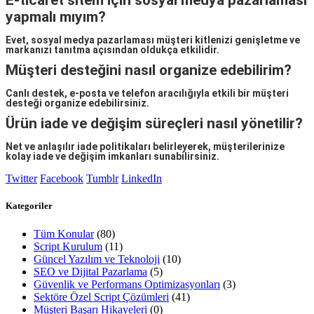
E-ticaret sitem için sosyal medya pazarlaması
yapmalı mıyım?
Evet, sosyal medya pazarlaması müşteri kitlenizi genişletme ve
markanızı tanıtma açısından oldukça etkilidir.
Müşteri desteğini nasıl organize edebilirim?
Canlı destek, e-posta ve telefon aracılığıyla etkili bir müşteri
desteği organize edebilirsiniz.
Ürün iade ve değişim süreçleri nasıl yönetilir?
Net ve anlaşılır iade politikaları belirleyerek, müşterilerinize
kolay iade ve değişim imkanları sunabilirsiniz.
Twitter
Facebook
Tumblr
LinkedIn
Kategoriler
Tüm Konular
(80)
Script Kurulum
(11)
Güncel Yazılım ve Teknoloji
(10)
SEO ve Dijital Pazarlama
(5)
Güvenlik ve Performans Optimizasyonları
(3)
Sektöre Özel Script Çözümleri
(41)
Müşteri Başarı Hikayeleri
(0)