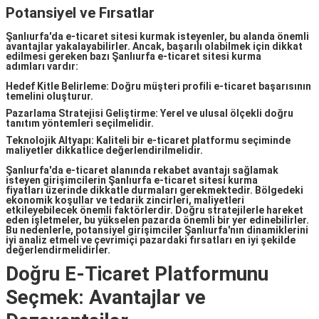
Potansiyel ve Fırsatlar
Şanlıurfa'da e-ticaret sitesi kurmak isteyenler, bu alanda önemli
avantajlar yakalayabilirler. Ancak, başarılı olabilmek için dikkat
edilmesi gereken bazı
Şanlıurfa e-ticaret sitesi kurma
adımları
vardır:
Hedef Kitle Belirleme: Doğru müşteri profili e-ticaret başarısının
temelini oluşturur.
Pazarlama Stratejisi Geliştirme: Yerel ve ulusal ölçekli doğru
tanıtım yöntemleri seçilmelidir.
Teknolojik Altyapı: Kaliteli bir e-ticaret platformu seçiminde
maliyetler dikkatlice değerlendirilmelidir.
Şanlıurfa'da e-ticaret alanında rekabet avantajı sağlamak
isteyen girişimcilerin
Şanlıurfa e-ticaret sitesi kurma
fiyatları
üzerinde dikkatle durmaları gerekmektedir. Bölgedeki
ekonomik koşullar ve tedarik zincirleri, maliyetleri
etkileyebilecek önemli faktörlerdir. Doğru stratejilerle hareket
eden işletmeler, bu yükselen pazarda önemli bir yer edinebilirler.
Bu nedenlerle, potansiyel girişimciler Şanlıurfa'nın dinamiklerini
iyi analiz etmeli ve çevrimiçi pazardaki fırsatları en iyi şekilde
değerlendirmelidirler.
Doğru E-Ticaret Platformunu
Seçmek: Avantajlar ve