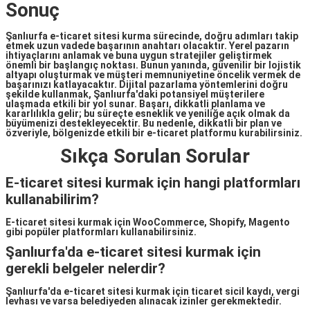
Sonuç
Şanlıurfa e-ticaret sitesi kurma sürecinde, doğru adımları takip
etmek uzun vadede başarının anahtarı olacaktır. Yerel pazarın
ihtiyaçlarını anlamak ve buna uygun stratejiler geliştirmek
önemli bir başlangıç noktası. Bunun yanında, güvenilir bir lojistik
altyapı oluşturmak ve müşteri memnuniyetine öncelik vermek de
başarınızı katlayacaktır. Dijital pazarlama yöntemlerini doğru
şekilde kullanmak, Şanlıurfa'daki potansiyel müşterilere
ulaşmada etkili bir yol sunar. Başarı, dikkatli planlama ve
kararlılıkla gelir; bu süreçte esneklik ve yeniliğe açık olmak da
büyümenizi destekleyecektir. Bu nedenle, dikkatli bir plan ve
özveriyle, bölgenizde etkili bir e-ticaret platformu kurabilirsiniz.
Sıkça Sorulan Sorular
E-ticaret sitesi kurmak için hangi platformları
kullanabilirim?
E-ticaret sitesi kurmak için WooCommerce, Shopify, Magento
gibi popüler platformları kullanabilirsiniz.
Şanlıurfa'da e-ticaret sitesi kurmak için
gerekli belgeler nelerdir?
Şanlıurfa'da e-ticaret sitesi kurmak için ticaret sicil kaydı, vergi
levhası ve varsa belediyeden alınacak izinler gerekmektedir.