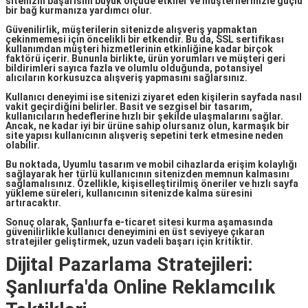
sitenizin başarısını büyük ölçüde etkiler ve müşterilerinizle güçlü
bir bağ kurmanıza yardımcı olur.
Güvenilirlik
, müşterilerin sitenizde alışveriş yapmaktan
çekinmemesi için öncelikli bir etkendir. Bu da, SSL sertifikası
kullanımdan müşteri hizmetlerinin etkinliğine kadar birçok
faktörü içerir. Bununla birlikte, ürün yorumları ve müşteri geri
bildirimleri sayıca fazla ve olumlu olduğunda, potansiyel
alıcıların korkusuzca alışveriş yapmasını sağlarsınız.
Kullanıcı deneyimi
ise sitenizi ziyaret eden kişilerin sayfada nasıl
vakit geçirdiğini belirler. Basit ve sezgisel bir tasarım,
kullanıcıların hedeflerine hızlı bir şekilde ulaşmalarını sağlar.
Ancak, ne kadar iyi bir ürüne sahip olursanız olun, karmaşık bir
site yapısı kullanıcının alışveriş sepetini terk etmesine neden
olabilir.
Bu noktada,
Uyumlu tasarım
ve mobil cihazlarda erişim kolaylığı
sağlayarak her türlü kullanıcının sitenizden memnun kalmasını
sağlamalısınız. Özellikle, kişiselleştirilmiş öneriler ve hızlı sayfa
yükleme süreleri, kullanıcının sitenizde kalma süresini
artıracaktır.
Sonuç olarak,
Şanlıurfa e-ticaret sitesi kurma
aşamasında
güvenilirlikle kullanıcı deneyimini en üst seviyeye çıkaran
stratejiler geliştirmek, uzun vadeli başarı için kritiktir.
Dijital Pazarlama Stratejileri:
Şanlıurfa'da Online Reklamcılık