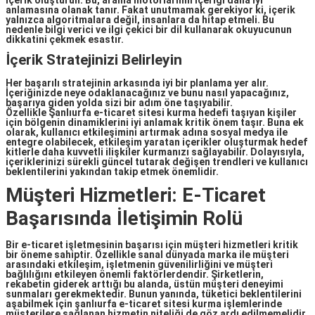
içerik oluşturun. Bu, arama motorlarının içeriği daha iyi
anlamasına olanak tanır. Fakat unutmamak gerekiyor ki, içerik
yalnızca algoritmalara değil, insanlara da hitap etmeli. Bu
nedenle bilgi verici ve ilgi çekici bir dil kullanarak okuyucunun
dikkatini çekmek esastır.
İçerik Stratejinizi Belirleyin
Her başarılı stratejinin arkasında iyi bir planlama yer alır.
İçeriğinizde neye odaklanacağınız ve bunu nasıl yapacağınız,
başarıya giden yolda sizi bir adım öne taşıyabilir.
Özellikle
Şanlıurfa e-ticaret sitesi kurma
hedefi taşıyan kişiler
için bölgenin dinamiklerini iyi anlamak kritik önem taşır. Buna ek
olarak, kullanıcı etkileşimini artırmak adına sosyal medya ile
entegre olabilecek, etkileşim yaratan içerikler oluşturmak hedef
kitlerle daha kuvvetli ilişkiler kurmanızı sağlayabilir. Dolayısıyla,
içeriklerinizi sürekli güncel tutarak değişen trendleri ve kullanıcı
beklentilerini yakından takip etmek önemlidir.
Müşteri Hizmetleri: E-Ticaret
Başarısında İletişimin Rolü
Bir
e-ticaret
işletmesinin başarısı için
müşteri hizmetleri
kritik
bir öneme sahiptir. Özellikle sanal dünyada marka ile müşteri
arasındaki etkileşim, işletmenin güvenilirliğini ve müşteri
bağlılığını etkileyen önemli faktörlerdendir. Şirketlerin,
rekabetin giderek arttığı bu alanda, üstün müşteri deneyimi
sunmaları gerekmektedir. Bunun yanında, tüketici beklentilerini
aşabilmek için
şanlıurfa e-ticaret sitesi kurma
işlemlerinde
müşterilere sağlanan hizmetin niteliği de göz ardı edilmemelidir.