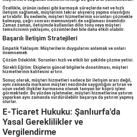
Özellikle, ürünün iadesi gibi karmaşık süreçlerde net ve hızlı
iletişim sağlamak, müşterinin tekrar alışveriş yapma olasılığını
artırabilir. Bu nedenle, müşteri hizmetlerinin sorunları çözmekle
kalmayıp, çağrı sonrası memnuniyeti de sağlaması önemlidir.
Zaman zaman, iletişimde kullanılan dilin tonu veya müşteri
temsilcisinin yaklaşımı, çözümlerden bile daha etkili olabilir.
Başarılı İletişim Stratejileri
Empatik Yaklaşım: Müşterilerin duygularını anlamak ve onları
önemsemek.
Çözüm Odaklılık: Sorunları hızlı ve etkili bir şekilde çözme yetisi.
Sürekli Eğitim: Ekiplerin güncel bilgilerle donatılması, müşteri
hizmetlerinin kalitesini artırır.
Sonuç olarak,
müşteri hizmetleri
sadece bir iletişim aracı değil,
aynı zamanda markanın müşteri nezdinde saygınlığını artıran ve
uzun vadeli ilişkiler kurmasına olanak tanıyan bir köprü işlevi
görmektedir. Bu yüzden işletmeler, müşteri hizmetlerine yatırım
yaparken aynı zamanda sürdürülebilir başarıya da yatırım yapmış
olurlar.
E-Ticaret Hukuku: Şanlıurfa'da
Yasal Gereklilikler ve
Vergilendirme