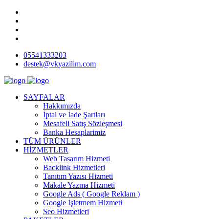
05541333203
destek@vkyazilim.com
SAYFALAR
Hakkımızda
İptal ve İade Şartları
Mesafeli Satış Sözleşmesi
Banka Hesaplarimiz
TÜM ÜRÜNLER
HİZMETLER
Web Tasarım Hizmeti
Backlink Hizmetleri
Tanıtım Yazısı Hizmeti
Makale Yazma Hizmeti
Google Ads ( Google Reklam )
Google İşletmem Hizmeti
Seo Hizmetleri