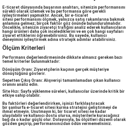
E-ticaret dünyasında başarının anahtarı, sitenizin performansını
sürekli olarak izlemek ve bu performansa göre gerekli
iyileştirmeleri yapmaktır. Ancak, bir
e-ticaret
sitesi
performansını ölçmek, yalnızca satış rakamlarına bakmak
anlamına gelmez; birçok faktör göz önünde bulundurulmalıdır.
Öncelikle, sitenizin ziyaretçi trafiğini analiz ederek kullanıcıların
hangi ürünleri daha çok incelediklerini ve en çok hangi sayfaları
ziyaret ettiklerini öğrenebilirsiniz. Bu sayede, kullanıcı
deneyimini iyileştirmek adına stratejik adımlar atabilirsiniz.
Ölçüm Kriterleri
Performans değerlendirmesinde dikkate almanız gereken bazı
temel kriterler bulunmaktadır:
Dönüşüm Oranı: Ziyaretçilerin kaçının gerçek müşteriye
dönüştüğünü gösterir.
Sepetten Çıkış Oranı: Alışverişi tamamlamadan çıkan kullanıcı
oranını analiz edin.
Site Hızı: Sayfa yüklenme süreleri, kullanıcılar üzerinde kritik bir
etkiye sahip olabilir.
Bu faktörleri değerlendirirken, işinizi farklılaştıracak
bir
şanlıurfa e-ticaret sitesi kurma
stratejisi geliştirmeyi de
ihmal etmeyin. Unutmayın ki, bir ticaret sitesi ne kadar
ulaşılabilir ve kullanıcı dostu olursa, müşterilerle kuracağınız
bağ da o kadar güçlü olur. Dolayısıyla, bu ölçütleri düzenli olarak
gözden geçirip, performansınızdan ödün vermemelisiniz.