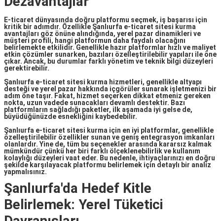
Dezavantajlar
E-ticaret dünyasında doğru platformu seçmek, iş başarısı için
kritik bir adımdır. Özellikle
Şanlıurfa e-ticaret sitesi kurma
avantajları
göz önüne alındığında, yerel pazar dinamikleri ve
müşteri profili, hangi platformun daha faydalı olacağını
belirlemekte etkilidir. Genellikle hazır platformlar hızlı ve maliyet
etkin çözümler sunarken, bazıları özelleştirilebilir yapıları ile öne
çıkar. Ancak, bu durumlar farklı yönetim ve teknik bilgi düzeyleri
gerektirebilir.
Şanlıurfa e-ticaret sitesi kurma hizmetleri
, genellikle altyapı
desteği ve yerel pazar hakkında içgörüler sunarak işletmenizi bir
adım öne taşır. Fakat, hizmet seçerken dikkat etmeniz gereken
nokta, uzun vadede sunacakları devamlı destektir. Bazı
platformların sağladığı paketler, ilk aşamada iyi gelse de,
büyüdüğünüzde esnekliğini kaybedebilir.
Şanlıurfa e-ticaret sitesi kurma için en iyi platformlar
, genellikle
özelleştirilebilir özellikler sunan ve geniş entegrasyon imkanları
olanlardır. Yine de, tüm bu seçenekler arasında kararsız kalmak
mümkündür çünkü her biri farklı ölçeklenebilirlik ve kullanım
kolaylığı düzeyleri vaat eder. Bu nedenle, ihtiyaçlarınızı en doğru
şekilde karşılayacak platformu belirlemek için detaylı bir analiz
yapmalısınız.
Şanlıurfa'da Hedef Kitle
Belirlemek: Yerel Tüketici
Davranışları