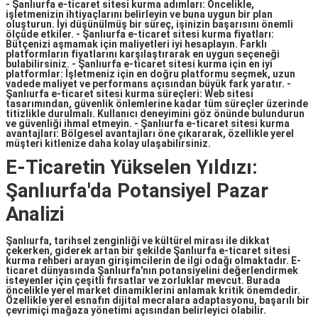
- Şanlıurfa e-ticaret sitesi kurma adımları: Öncelikle,
işletmenizin ihtiyaçlarını belirleyin ve buna uygun bir plan
oluşturun. İyi düşünülmüş bir süreç, işinizin başarısını önemli
ölçüde etkiler. - Şanlıurfa e-ticaret sitesi kurma fiyatları:
Bütçenizi aşmamak için maliyetleri iyi hesaplayın. Farklı
platformların fiyatlarını karşılaştırarak en uygun seçeneği
bulabilirsiniz. - Şanlıurfa e-ticaret sitesi kurma için en iyi
platformlar: İşletmeniz için en doğru platformu seçmek, uzun
vadede maliyet ve performans açısından büyük fark yaratır. -
Şanlıurfa e-ticaret sitesi kurma süreçleri: Web sitesi
tasarımından, güvenlik önlemlerine kadar tüm süreçler üzerinde
titizlikle durulmalı. Kullanıcı deneyimini göz önünde bulundurun
ve güvenliği ihmal etmeyin. - Şanlıurfa e-ticaret sitesi kurma
avantajları: Bölgesel avantajları öne çıkararak, özellikle yerel
müşteri kitlenize daha kolay ulaşabilirsiniz.
E-Ticaretin Yükselen Yıldızı:
Şanlıurfa'da Potansiyel Pazar
Analizi
Şanlıurfa, tarihsel zenginliği ve kültürel mirası ile dikkat
çekerken, giderek artan bir şekilde
Şanlıurfa e-ticaret sitesi
kurma rehberi
arayan girişimcilerin de ilgi odağı olmaktadır. E-
ticaret dünyasında Şanlıurfa'nın potansiyelini değerlendirmek
isteyenler için çeşitli fırsatlar ve zorluklar mevcut. Burada
öncelikle yerel market dinamiklerini anlamak kritik önemdedir.
Özellikle yerel esnafın dijital mecralara adaptasyonu, başarılı bir
çevrimiçi mağaza yönetimi açısından belirleyici olabilir.