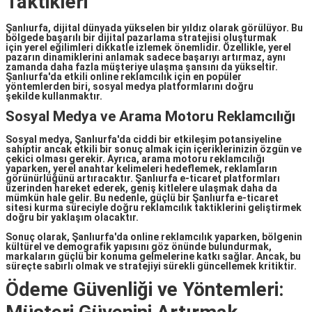
Taktikleri
Şanlıurfa, dijital dünyada yükselen bir yıldız olarak görülüyor. Bu
bölgede başarılı bir dijital pazarlama stratejisi oluşturmak
için
yerel eğilimleri
dikkatle izlemek önemlidir. Özellikle, yerel
pazarın dinamiklerini anlamak sadece başarıyı artırmaz, aynı
zamanda daha fazla müşteriye ulaşma şansını da yükseltir.
Şanlıurfa'da etkili online reklamcılık için en popüler
yöntemlerden biri, sosyal medya platformlarını
doğru
şekilde
kullanmaktır.
Sosyal Medya ve Arama Motoru Reklamcılığı
Sosyal medya, Şanlıurfa'da ciddi bir etkileşim potansiyeline
sahiptir ancak etkili bir sonuç almak için içeriklerinizin özgün ve
çekici olması gerekir. Ayrıca, arama motoru reklamcılığı
yaparken,
yerel anahtar kelimeleri
hedeflemek, reklamların
görünürlüğünü artıracaktır. Şanlıurfa e-ticaret platformları
üzerinden hareket ederek, geniş kitlelere ulaşmak daha da
mümkün hale gelir. Bu nedenle, güçlü bir
Şanlıurfa e-ticaret
sitesi kurma
süreciyle doğru reklamcılık taktiklerini geliştirmek
doğru bir yaklaşım olacaktır.
Sonuç olarak, Şanlıurfa'da online reklamcılık yaparken, bölgenin
kültürel ve demografik yapısını göz önünde bulundurmak,
markaların güçlü bir konuma gelmelerine katkı sağlar. Ancak, bu
süreçte sabırlı olmak ve stratejiyi sürekli güncellemek kritiktir.
Ödeme Güvenliği ve Yöntemleri: