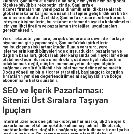
kaldırdı.
Şanlıurfa e-ticaret
alanında, hem yerel hem de global
ölçekte büyük bir rekabetin içinde.
Şanlıurfa e-
ticaret
firmalarının, yerel pazar dinamiklerini dikkate alarak
global markalar karşısında nasıl stratejiler geliştirdikleri kritik
bir öneme sahiptir. Özellikle,
Şanlıurfa e-ticaret
sitesi kurmak
isteyen girişimcilerin, bu rekabet ortamında ayakta kalabilmeleri
için yenilikçi üretim ve pazarlama stratejileri uygulamaları
gerekmektedir.
Yerel rekabetin yanı sıra, birçok uluslararası devin de Türkiye
piyasasına giriş yapmasıyla, Şanlıurfa'daki şirketlerin
mallsuzlaşma riski artmaktadır. Bunun yanı sıra, yerel
işletmelerin kendi bünyelerinde oluşturdukları pazarlama ve
dağıtım kanalları, global rakipler karşısında belirleyici bir etken
olabilmektedir. Burada önemli olan, sadece fiyat rekabetine
odaklanmak değil, müşteri memnuniyetini de aynı ölçüde
sağlamak ve sürdürülebilir bir işletme modeline yönelmektir.
Doğru yönetilen bir e-ticaret stratejisi, başlangıçta kaçırılan
fırsatların yeniden değerlendirilmesini sağlayabilir ve bölge
ekonomisine katkı sunabilir.
SEO ve İçerik Pazarlaması:
Sitenizi Üst Sıralara Taşıyan
İpuçları
İnternet üzerinde öne çıkmak isteyen her marka,
SEO
ve içerik
pazarlamasını etkili bir şekilde kullanmayı bilmeli. İlk olarak,
anahtar kelimeleri doğal bir bağlam içinde kullanarak dostça bir