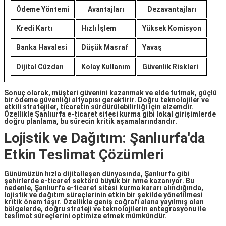
Ödeme Yöntemi
Avantajları
Dezavantajları
Kredi Kartı
Hızlı İşlem
Yüksek Komisyon
Banka Havalesi
Düşük Masraf
Yavaş
Dijital Cüzdan
Kolay Kullanım
Güvenlik Riskleri
Sonuç olarak, müşteri güvenini kazanmak ve elde tutmak, güçlü
bir ödeme güvenliği altyapısı gerektirir. Doğru teknolojiler ve
etkili stratejiler, ticaretin sürdürülebilirliği için elzemdir.
Özellikle
Şanlıurfa e-ticaret sitesi kurma
gibi lokal girişimlerde
doğru planlama, bu sürecin kritik aşamalarındandır.
Lojistik ve Dağıtım: Şanlıurfa'da
Etkin Teslimat Çözümleri
Günümüzün hızla dijitalleşen dünyasında,
Şanlıurfa
gibi
şehirlerde
e-ticaret
sektörü büyük bir ivme kazanıyor. Bu
nedenle,
Şanlıurfa e-ticaret sitesi kurma
kararı alındığında,
lojistik ve dağıtım süreçlerinin etkin bir şekilde yönetilmesi
kritik önem taşır. Özellikle geniş coğrafi alana yayılmış olan
bölgelerde, doğru strateji ve teknolojilerin entegrasyonu ile
teslimat süreçlerini optimize etmek mümkündür.