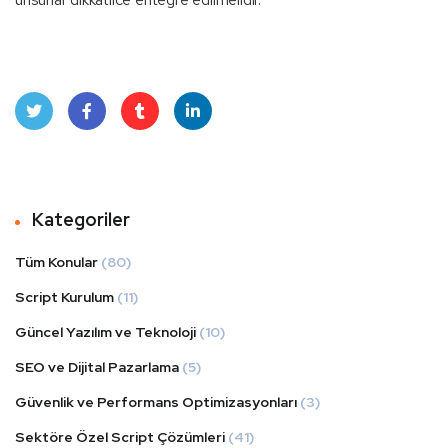
Twit
Face
Tum
Linke
ter
book
blr
dIn
Kategoriler
Tüm Konular
(80)
Script Kurulum
(11)
Güncel Yazılım ve Teknoloji
(10)
SEO ve Dijital Pazarlama
(5)
Güvenlik ve Performans Optimizasyonları
(3)
Sektöre Özel Script Çözümleri
(41)