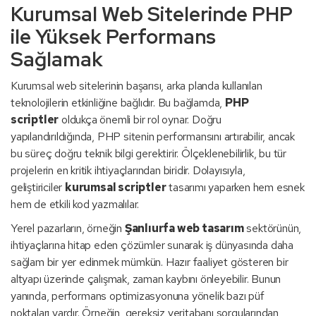
Kurumsal Web Sitelerinde PHP
ile Yüksek Performans
Sağlamak
Kurumsal web sitelerinin başarısı, arka planda kullanılan
teknolojilerin etkinliğine bağlıdır. Bu bağlamda,
PHP
scriptler
oldukça önemli bir rol oynar. Doğru
yapılandırıldığında, PHP sitenin performansını artırabilir, ancak
bu süreç doğru teknik bilgi gerektirir. Ölçeklenebilirlik, bu tür
projelerin en kritik ihtiyaçlarından biridir. Dolayısıyla,
geliştiriciler
kurumsal scriptler
tasarımı yaparken hem esnek
hem de etkili kod yazmalılar.
Yerel pazarların, örneğin
Şanlıurfa web tasarım
sektörünün,
ihtiyaçlarına hitap eden çözümler sunarak iş dünyasında daha
sağlam bir yer edinmek mümkün. Hazır faaliyet gösteren bir
altyapı üzerinde çalışmak, zaman kaybını önleyebilir. Bunun
yanında, performans optimizasyonuna yönelik bazı püf
noktaları vardır. Örneğin, gereksiz veritabanı sorgularından