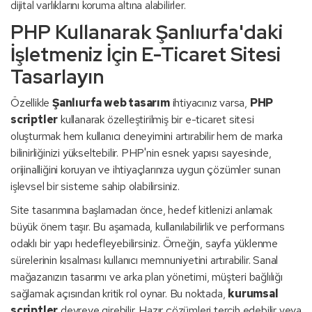
dijital varlıklarını koruma altına alabilirler.
PHP Kullanarak Şanlıurfa'daki
İşletmeniz İçin E-Ticaret Sitesi
Tasarlayın
Özellikle
Şanlıurfa web tasarım
ihtiyacınız varsa,
PHP
scriptler
kullanarak özelleştirilmiş bir e-ticaret sitesi
oluşturmak hem kullanıcı deneyimini artırabilir hem de marka
bilinirliğinizi yükseltebilir. PHP'nin esnek yapısı sayesinde,
orijinalliğini koruyan ve ihtiyaçlarınıza uygun çözümler sunan
işlevsel bir sisteme sahip olabilirsiniz.
Site tasarımına başlamadan önce, hedef kitlenizi anlamak
büyük önem taşır. Bu aşamada, kullanılabilirlik ve performans
odaklı bir yapı hedefleyebilirsiniz. Örneğin, sayfa yüklenme
sürelerinin kısalması kullanıcı memnuniyetini artırabilir. Sanal
mağazanızın tasarımı ve arka plan yönetimi, müşteri bağlılığı
sağlamak açısından kritik rol oynar. Bu noktada,
kurumsal
scriptler
devreye girebilir. Hazır çözümleri tercih edebilir veya