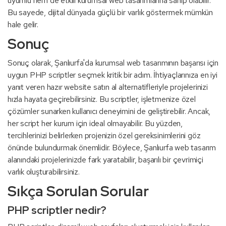
uyumlu hem de etkili kurumsal web tasarımlarına sahip olabilir.
Bu sayede, dijital dünyada güçlü bir varlık göstermek mümkün
hale gelir.
Sonuç
Sonuç olarak, Şanlıurfa'da kurumsal web tasarımının başarısı için
uygun PHP scriptler seçmek kritik bir adım. İhtiyaçlarınıza en iyi
yanıt veren hazır website satın al alternatifleriyle projelerinizi
hızla hayata geçirebilirsiniz. Bu scriptler, işletmenize özel
çözümler sunarken kullanıcı deneyimini de geliştirebilir. Ancak,
her script her kurum için ideal olmayabilir. Bu yüzden,
tercihlerinizi belirlerken projenizin özel gereksinimlerini göz
önünde bulundurmak önemlidir. Böylece, Şanlıurfa web tasarım
alanındaki projelerinizde fark yaratabilir, başarılı bir çevrimiçi
varlık oluşturabilirsiniz.
Sıkça Sorulan Sorular
PHP scriptler nedir?