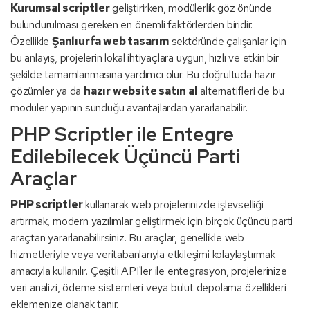
Kurumsal scriptler
geliştirirken, modülerlik göz önünde
bulundurulması gereken en önemli faktörlerden biridir.
Özellikle
Şanlıurfa web tasarım
sektöründe çalışanlar için
bu anlayış, projelerin lokal ihtiyaçlara uygun, hızlı ve etkin bir
şekilde tamamlanmasına yardımcı olur. Bu doğrultuda hazır
çözümler ya da
hazır website satın al
alternatifleri de bu
modüler yapının sunduğu avantajlardan yararlanabilir.
PHP Scriptler ile Entegre
Edilebilecek Üçüncü Parti
Araçlar
PHP scriptler
kullanarak web projelerinizde işlevselliği
artırmak, modern yazılımlar geliştirmek için birçok üçüncü parti
araçtan yararlanabilirsiniz. Bu araçlar, genellikle web
hizmetleriyle veya veritabanlarıyla etkileşimi kolaylaştırmak
amacıyla kullanılır. Çeşitli API'ler ile entegrasyon, projelerinize
veri analizi, ödeme sistemleri veya bulut depolama özellikleri
eklemenize olanak tanır.