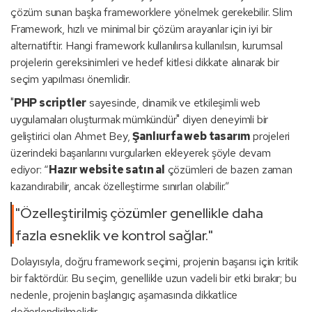
çözüm sunan başka frameworklere yönelmek gerekebilir. Slim
Framework, hızlı ve minimal bir çözüm arayanlar için iyi bir
alternatiftir. Hangi framework kullanılırsa kullanılsın, kurumsal
projelerin gereksinimleri ve hedef kitlesi dikkate alınarak bir
seçim yapılması önemlidir.
"
PHP scriptler
sayesinde, dinamik ve etkileşimli web
uygulamaları oluşturmak mümkündür" diyen deneyimli bir
geliştirici olan Ahmet Bey,
Şanlıurfa web tasarım
projeleri
üzerindeki başarılarını vurgularken ekleyerek şöyle devam
ediyor: “
Hazır website satın al
çözümleri de bazen zaman
kazandırabilir, ancak özelleştirme sınırları olabilir.”
"Özelleştirilmiş çözümler genellikle daha
fazla esneklik ve kontrol sağlar."
Dolayısıyla, doğru framework seçimi, projenin başarısı için kritik
bir faktördür. Bu seçim, genellikle uzun vadeli bir etki bırakır; bu
nedenle, projenin başlangıç aşamasında dikkatlice
değerlendirilmelidir.