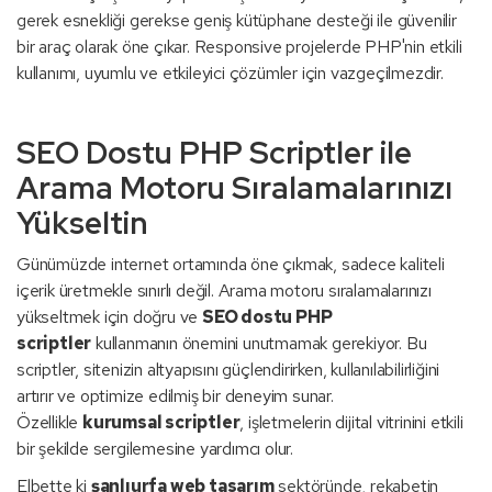
gerek esnekliği gerekse geniş kütüphane desteği ile güvenilir
bir araç olarak öne çıkar. Responsive projelerde PHP'nin etkili
kullanımı, uyumlu ve etkileyici çözümler için vazgeçilmezdir.
SEO Dostu PHP Scriptler ile
Arama Motoru Sıralamalarınızı
Yükseltin
Günümüzde internet ortamında öne çıkmak, sadece kaliteli
içerik üretmekle sınırlı değil. Arama motoru sıralamalarınızı
yükseltmek için doğru ve
SEO dostu PHP
scriptler
kullanmanın önemini unutmamak gerekiyor. Bu
scriptler, sitenizin altyapısını güçlendirirken, kullanılabilirliğini
artırır ve optimize edilmiş bir deneyim sunar.
Özellikle
kurumsal scriptler
, işletmelerin dijital vitrinini etkili
bir şekilde sergilemesine yardımcı olur.
Elbette ki
şanlıurfa web tasarım
sektöründe, rekabetin