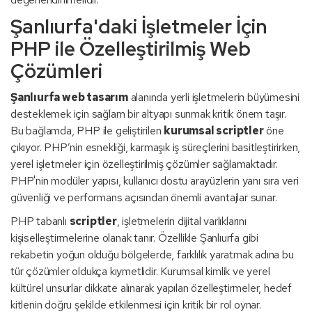
Şanlıurfa'daki İşletmeler İçin
PHP ile Özelleştirilmiş Web
Çözümleri
Şanlıurfa web tasarım
alanında yerli işletmelerin büyümesini
desteklemek için sağlam bir altyapı sunmak kritik önem taşır.
Bu bağlamda, PHP ile geliştirilen
kurumsal scriptler
öne
çıkıyor. PHP’nin esnekliği, karmaşık iş süreçlerini basitleştirirken,
yerel işletmeler için özelleştirilmiş çözümler sağlamaktadır.
PHP'nin modüler yapısı, kullanıcı dostu arayüzlerin yanı sıra veri
güvenliği ve performans açısından önemli avantajlar sunar.
PHP tabanlı
scriptler
, işletmelerin dijital varlıklarını
kişiselleştirmelerine olanak tanır. Özellikle Şanlıurfa gibi
rekabetin yoğun olduğu bölgelerde, farklılık yaratmak adına bu
tür çözümler oldukça kıymetlidir. Kurumsal kimlik ve yerel
kültürel unsurlar dikkate alınarak yapılan özelleştirmeler, hedef
kitlenin doğru şekilde etkilenmesi için kritik bir rol oynar.