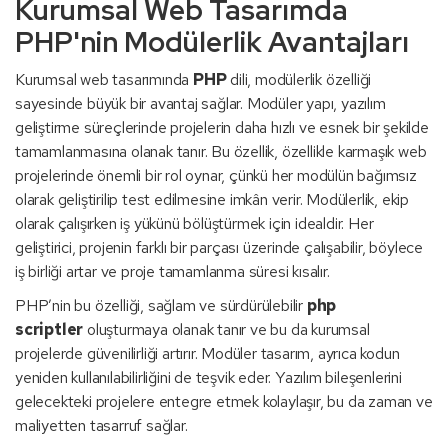
Kurumsal Web Tasarımda
PHP'nin Modülerlik Avantajları
Kurumsal web tasarımında
PHP
dili, modülerlik özelliği
sayesinde büyük bir avantaj sağlar. Modüler yapı, yazılım
geliştirme süreçlerinde projelerin daha hızlı ve esnek bir şekilde
tamamlanmasına olanak tanır. Bu özellik, özellikle karmaşık web
projelerinde önemli bir rol oynar, çünkü her modülün bağımsız
olarak geliştirilip test edilmesine imkân verir. Modülerlik, ekip
olarak çalışırken iş yükünü bölüştürmek için idealdir. Her
geliştirici, projenin farklı bir parçası üzerinde çalışabilir, böylece
iş birliği artar ve proje tamamlanma süresi kısalır.
PHP’nin bu özelliği, sağlam ve sürdürülebilir
php
scriptler
oluşturmaya olanak tanır ve bu da kurumsal
projelerde güvenilirliği artırır. Modüler tasarım, ayrıca kodun
yeniden kullanılabilirliğini de teşvik eder. Yazılım bileşenlerini
gelecekteki projelere entegre etmek kolaylaşır, bu da zaman ve
maliyetten tasarruf sağlar.