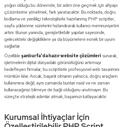
yoğun olduğu bu dönemde, bir adım öne geçmek için altyapı
çözümlerine yönelmek, fark yaratacaktır. Bu noktada, doğru
kodlama ve yenilikçi teknolojilerle hazırlanmış PHP scriptler,
sayfa yüklenme sürelerini hızlandırarak kullanıcı memnuniyetini
artırır. Bunun yanında, genişletilebilir yapıları sayesinde,
gelecekteki değişikliklere ya da büyümelere esnek bir uyum
sağlarlar.
Özellikle
şanlıurfa'da hazır website çözümleri
sunarak,
işletmelerin dijital dünyadaki görünürlüğünü artırmayı
hedefleyen firmalar, bu scriptlerle profesyonel web tasarımını
mümkün kılar. Ancak, başarılı olmanın yalnızca, doğru araçların
kullanımına değil, aynı zamanda bunları nasıl ve ne zaman
kullanacağınızı bilmeye de bağlı olduğunu unutmayın. Bu
süreçte stratejik adımlar atmak, başarınızı katlayacaktır.
Kurumsal İhtiyaçlar İçin
Özelleştirilebilir PHP Script