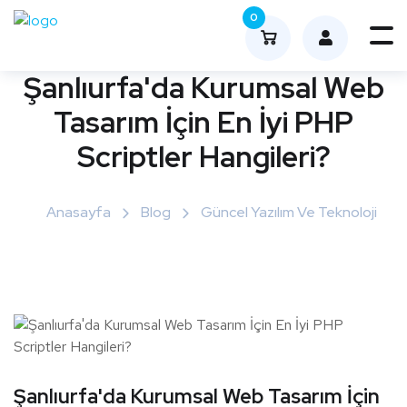
0
Me
nüy
Şanlıurfa'da Kurumsal Web
ü
Tasarım İçin En İyi PHP
Aç
Scriptler Hangileri?
Anasayfa
Blog
Güncel Yazılım Ve Teknoloji
Şanlıurfa'da Kurumsal Web Tasarım İçin