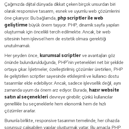
Çağımızda dijital dünyada dikkat çeken birçok unsurdan biri
olarak responsive tasarım, esnek ve uyumlu web çözümlerini
öne çıkarıyor. Bu bağlamda,
php scriptler ile web
geliştirme
büyük önem taşıyor. PHP, dinamik sayfa yapıları
oluşturmak için öncelikli tercih edilmekte. Ancak, bir web
sitesinin hem işlevsel hem de estetik olması gerektiği
unutulmamalı.
Her şeyden önce,
kurumsal scriptler
ve avantajları göz
önünde bulundurulduğunda, PHP'nin yetenekleri net bir şekilde
ortaya çıkar. İşletmeler, özelleştirilmiş çözümler üretirken, PHP
ile geliştirilen scriptler sayesinde etkileşimli ve kullanıcı dostu
tasarımlar elde edebiliyor. Ancak, sadece işlevsellik değil, aynı
zamanda uyum da önem arz ediyor. Burada,
hazır website
satın al seçenekleri
devreye girebilir; çünkü kullanıcılar
genellikle bu seçeneklerle hem ekonomik hem de hızlı
çözümler ararlar.
Bununla birlikte, responsive tasarımın temelinde, her cihazda
sorunsuz çalışabilen yapılar oluşturmak yatar. Bu amaçla PHP,