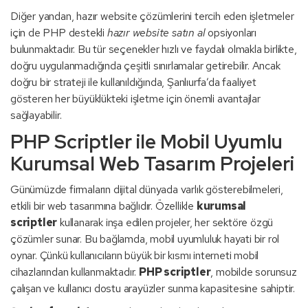
Diğer yandan, hazır website çözümlerini tercih eden işletmeler
için de PHP destekli
hazır website satın al
opsiyonları
bulunmaktadır. Bu tür seçenekler hızlı ve faydalı olmakla birlikte,
doğru uygulanmadığında çeşitli sınırlamalar getirebilir. Ancak
doğru bir strateji ile kullanıldığında, Şanlıurfa’da faaliyet
gösteren her büyüklükteki işletme için önemli avantajlar
sağlayabilir.
PHP Scriptler ile Mobil Uyumlu
Kurumsal Web Tasarım Projeleri
Günümüzde firmaların dijital dünyada varlık gösterebilmeleri,
etkili bir web tasarımına bağlıdır. Özellikle
kurumsal
scriptler
kullanarak inşa edilen projeler, her sektöre özgü
çözümler sunar. Bu bağlamda, mobil uyumluluk hayati bir rol
oynar. Çünkü kullanıcıların büyük bir kısmı interneti mobil
cihazlarından kullanmaktadır.
PHP scriptler
, mobilde sorunsuz
çalışan ve kullanıcı dostu arayüzler sunma kapasitesine sahiptir.