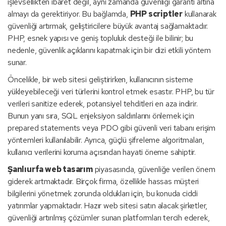
işlevsellikten ibaret değil, aynı zamanda güvenliği garanti altına
almayı da gerektiriyor. Bu bağlamda,
PHP scriptler
kullanarak
güvenliği artırmak, geliştiricilere büyük avantaj sağlamaktadır.
PHP, esnek yapısı ve geniş topluluk desteği ile bilinir; bu
nedenle, güvenlik açıklarını kapatmak için bir dizi etkili yöntem
sunar.
Öncelikle, bir web sitesi geliştirirken, kullanıcının sisteme
yükleyebileceği veri türlerini kontrol etmek esastır. PHP, bu tür
verileri sanitize ederek, potansiyel tehditleri en aza indirir.
Bunun yanı sıra, SQL enjeksiyon saldırılarını önlemek için
prepared statements veya PDO gibi güvenli veri tabanı erişim
yöntemleri kullanılabilir. Ayrıca, güçlü şifreleme algoritmaları,
kullanıcı verilerini koruma açısından hayati öneme sahiptir.
Şanlıurfa web tasarım
piyasasında, güvenliğe verilen önem
giderek artmaktadır. Birçok firma, özellikle hassas müşteri
bilgilerini yönetmek zorunda oldukları için, bu konuda ciddi
yatırımlar yapmaktadır. Hazır web sitesi satın alacak şirketler,
güvenliği artırılmış çözümler sunan platformları tercih ederek,