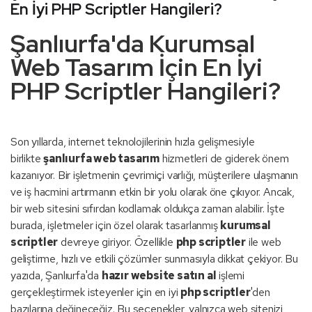
En İyi PHP Scriptler Hangileri?
Şanlıurfa'da Kurumsal
Web Tasarım İçin En İyi
PHP Scriptler Hangileri?
Son yıllarda, internet teknolojilerinin hızla gelişmesiyle
birlikte
şanlıurfa web tasarım
hizmetleri de giderek önem
kazanıyor. Bir işletmenin çevrimiçi varlığı, müşterilere ulaşmanın
ve iş hacmini artırmanın etkin bir yolu olarak öne çıkıyor. Ancak,
bir web sitesini sıfırdan kodlamak oldukça zaman alabilir. İşte
burada, işletmeler için özel olarak tasarlanmış
kurumsal
scriptler
devreye giriyor. Özellikle
php scriptler
ile web
geliştirme, hızlı ve etkili çözümler sunmasıyla dikkat çekiyor. Bu
yazıda, Şanlıurfa'da
hazır website satın al
işlemi
gerçekleştirmek isteyenler için en iyi
php scriptler
'den
bazılarına değineceğiz. Bu seçenekler, yalnızca web sitenizi