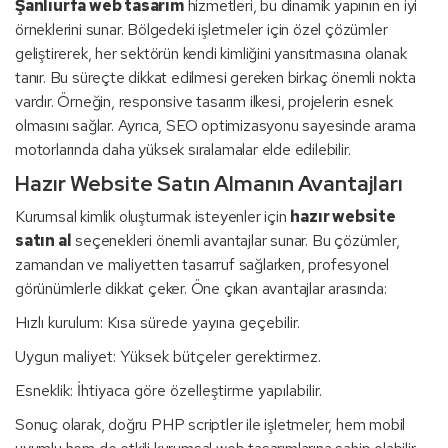
Şanlıurfa web tasarım
hizmetleri, bu dinamik yapının en iyi
örneklerini sunar. Bölgedeki işletmeler için özel çözümler
geliştirerek, her sektörün kendi kimliğini yansıtmasına olanak
tanır. Bu süreçte dikkat edilmesi gereken birkaç önemli nokta
vardır. Örneğin, responsive tasarım ilkesi, projelerin esnek
olmasını sağlar. Ayrıca, SEO optimizasyonu sayesinde arama
motorlarında daha yüksek sıralamalar elde edilebilir.
Hazır Website Satın Almanın Avantajları
Kurumsal kimlik oluşturmak isteyenler için
hazır website
satın al
seçenekleri önemli avantajlar sunar. Bu çözümler,
zamandan ve maliyetten tasarruf sağlarken, profesyonel
görünümlerle dikkat çeker. Öne çıkan avantajlar arasında:
Hızlı kurulum: Kısa sürede yayına geçebilir.
Uygun maliyet: Yüksek bütçeler gerektirmez.
Esneklik: İhtiyaca göre özelleştirme yapılabilir.
Sonuç olarak, doğru PHP scriptler ile işletmeler, hem mobil