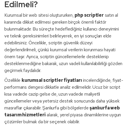
Edilmeli?
Kurumsal bir web sitesi oluştururken,
php scriptler
satın al
kararında dikkat edilmesi gereken birçok önemli faktör
bulunmaktadır. Bu süreçte hedeflediğiniz kullanıcı deneyimini
ve teknik gereksinimleri belirleyerek, en iyi sonuçları elde
edebilirsiniz. Öncelikle, scriptin güvenlik düzeyi
değerlendirilmeli, çünkü kurumsal verilerin korunması hayati
önem taşır. Ayrıca, scriptin güncellemelerle desteklenip
desteklenmediğine bakarak, uzun vadeli kullanılabilirliği gözden
geçirmek faydalıdır.
Özellikle
kurumsal scriptler fiyatları
incelendiğinde, fiyat-
performans dengesi dikkatle analiz edilmelidir. Ucuz bir script
kısa vadede cazip gelse de, uzun vadede maliyetli
güncellemeler veya yetersiz destek sonucunda daha yüksek
masraflar çıkarabilir. Şanlıurfa gibi bölgelerde
şanlıurfa web
tasarım hizmetleri
alarak, yerel piyasa dinamiklerine uygun
çözümler bulmak da bir seçenek olabilir.