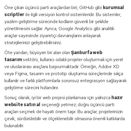
Öne çıkan üçüncü parti araçlardan biri, GitHub gibi
kurumsal
scriptler
ile ilgili versiyon kontrol sistemleridir. Bu sistemler,
yazılım geliştirme sürecinde kodların güvenli bir şekilde
yönetilmesini sağlar. Ayrıca, Google Analytics gibi analitik
araçlar sayesinde ziyaretçi davranışlarını anlayarak
stratejilerinizi geliştirebilirsiniz.
Öte yandan, büyüyen bir alan olan
Şanlıurfa web
tasarım
sektörü, kullanıcı odaklı projeler oluşturmak için yerel
ve uluslararası araçlara başvurmaktadır. Örneğin, Adobe XD
veya Figma, tasarım ve prototip oluşturma süreçlerinde sıkça
kullanılır ve farklı platformlarla sorunsuz entegrasyon sağlayarak
geliştirme sürecini hızlandırır.
Sonuç olarak, iyi bir web projesi planlaması için yalnızca
hazır
website satın al
seçeneği yetmez; doğru üçüncü parti
araçları seçmek de hayati önem taşır. Bu araçlar, projelerinizin
çevik, sürdürülebilir ve ölçeklenebilir olmasına önemli katkılarda
bulunabilir.