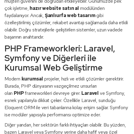
müşteri güvenini de doğrudan etkileyebilir. Günümüzde pek
çok işletme,
hazır website satın al
modülünden
faydalanıyor. Ancak,
Şanlıurfa web tasarım
gibi
özelleştirilmiş çözümler, rekabet avantajı sağlamada daha etkili
olabilir. Doğru stratejilerle geliştirilen sistemler, uzun vadede
başarının anahtarıdır.
PHP Frameworkleri: Laravel,
Symfony ve Diğerleri ile
Kurumsal Web Geliştirme
Modern
kurumsal
projeler, hızlı ve etkili çözümler gerektirir.
Burada, PHP dünyasının vazgeçilmez unsurları
olan
PHP
frameworkleri devreye girer.
Laravel
ve Symfony,
esnek yapılarıyla dikkat çeker. Özellikle Laravel, sunduğu
Eloquent ORM ile veri tabanlarına kolay erişim sağlar. Symfony
ise modüler yapısıyla performansı optimize eder.
Diğer yandan, her sektörün farklı ihtiyaçları olabilir. Bu yüzden,
bazen Laravel veya Symfony yerine daha hafif veya özel