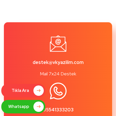
destek@vkyazilim.com
Mail 7x24 Destek
Tıkla Ara
Whatsapp
05541333203