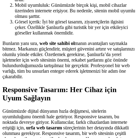
Mobil uyumluluk: Günümüzde birçok kişi, mobil cihazlar
üzerinden internete erişiyor. Bu nedenle, sitenin mobil uyumlu
olması şarttır.
Görsel içerik: İyi bir görsel tasarım, ziyaretçilerin ilgisini
çeker. Özellikle Şanlıurfa gibi turistik bir yer için etkileyici
görseller kullanmak önemlidir.
Bunların yanı sıra,
web site sahibi ol
manın avantajları saymakla
bitmez. Markanızı güçlendirir, müşteri güvenini artırır ve satışlarınızı
olumlu yönde etkiler. Özetlemek gerekirse, Şanlıurfa’da yerel
işletmeler için web sitesinin önemi, rekabet şartlarını göz önünde
bulundurduğumuzda tartışılmaz bir gerçektir. Profesyonel bir web
varlığı, tüm bu unsurları entegre ederek işletmenizi bir adım öne
çıkarabilir.
Responsive Tasarım: Her Cihaz için
Uyum Sağlayın
Günümüzde dijital dünyanın hızla değişmesi, sitelerin
uyumluluğunu önemli hale getiriyor. Responsive tasarım, bu
noktada devreye giriyor. Kullanıcılar, farklı cihazlardan internete
eriştiği için,
urfa web tasarım
süreçlerinin her detayında dikkatli
olunması gerekiyor. Responsive tasarım, bir web sitesinin çeşitli