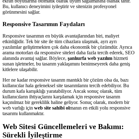
ekran boyutlarına otomatik olarak uyum sağlamasına olanak tanır.
Bu, kullanıcı deneyimini iyileştirir ve sitenizin profesyonel
görünmesini sağlar.
Responsive Tasarımın Faydaları
Responsive tasarımın en büyük avantajlarından biri, maliyet
etkinliğidir. Tek bir site ile tüm cihazlara ulaşmak, ayrı ayrı
yazılımlar geliştirmekten çok daha ekonomik bir çözümdür. Ayrıca
arama motorları da responsive siteleri daha fazla tercih ederek, SEO
alanında avantaj sağlar. Böylece,
şanlıurfa web yazılım
hizmeti
sunan işletmeler, bu tasarım yaklaşımını benimseyerek daha geniş
kitlelere ulaşabilir.
Her ne kadar responsive tasarım mantıklı bir çözüm olsa da, bazı
kullanıcılar hala geleneksel site tasarımlarını tercih edebiliyor. Bu
durum kafa karışıklığı yaratabiliyor. Ancak sonuç olarak, tüm
kullanıcıların ihtiyaçlarını karşılamak için responsive tasarım
kaçınılmaz bir gereklilik haline geliyor. Sonuç olarak, modern bir
web varlığı için
web site sahibi ol
manın en etkili yolu responsive
tasarımı kullanmaktır.
Web Sitesi Güncellemeleri ve Bakımı:
Sürekli İyileştirme