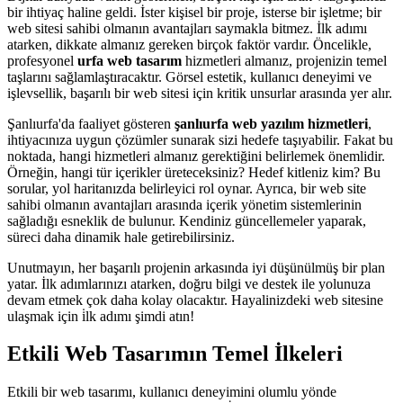
bir ihtiyaç haline geldi. İster kişisel bir proje, isterse bir işletme; bir
web sitesi sahibi olmanın avantajları saymakla bitmez. İlk adımı
atarken, dikkate almanız gereken birçok faktör vardır. Öncelikle,
profesyonel
urfa web tasarım
hizmetleri almanız, projenizin temel
taşlarını sağlamlaştıracaktır. Görsel estetik, kullanıcı deneyimi ve
işlevsellik, başarılı bir web sitesi için kritik unsurlar arasında yer alır.
Şanlıurfa'da faaliyet gösteren
şanlıurfa web yazılım hizmetleri
,
ihtiyacınıza uygun çözümler sunarak sizi hedefe taşıyabilir. Fakat bu
noktada, hangi hizmetleri almanız gerektiğini belirlemek önemlidir.
Örneğin, hangi tür içerikler üreteceksiniz? Hedef kitleniz kim? Bu
sorular, yol haritanızda belirleyici rol oynar. Ayrıca, bir web site
sahibi olmanın avantajları arasında içerik yönetim sistemlerinin
sağladığı esneklik de bulunur. Kendiniz güncellemeler yaparak,
süreci daha dinamik hale getirebilirsiniz.
Unutmayın, her başarılı projenin arkasında iyi düşünülmüş bir plan
yatar. İlk adımlarınızı atarken, doğru bilgi ve destek ile yolunuza
devam etmek çok daha kolay olacaktır. Hayalinizdeki web sitesine
ulaşmak için i̇lk adımı şimdi atın!
Etkili Web Tasarımın Temel İlkeleri
Etkili bir web tasarımı, kullanıcı deneyimini olumlu yönde