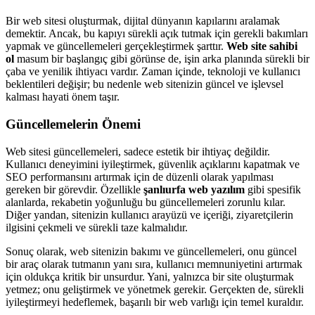
Bir web sitesi oluşturmak, dijital dünyanın kapılarını aralamak
demektir. Ancak, bu kapıyı sürekli açık tutmak için gerekli bakımları
yapmak ve güncellemeleri gerçekleştirmek şarttır.
Web site sahibi
ol
masum bir başlangıç gibi görünse de, işin arka planında sürekli bir
çaba ve yenilik ihtiyacı vardır. Zaman içinde, teknoloji ve kullanıcı
beklentileri değişir; bu nedenle web sitenizin güncel ve işlevsel
kalması hayati önem taşır.
Güncellemelerin Önemi
Web sitesi güncellemeleri, sadece estetik bir ihtiyaç değildir.
Kullanıcı deneyimini iyileştirmek, güvenlik açıklarını kapatmak ve
SEO performansını artırmak için de düzenli olarak yapılması
gereken bir görevdir. Özellikle
şanlıurfa web yazılım
gibi spesifik
alanlarda, rekabetin yoğunluğu bu güncellemeleri zorunlu kılar.
Diğer yandan, sitenizin kullanıcı arayüzü ve içeriği, ziyaretçilerin
ilgisini çekmeli ve sürekli taze kalmalıdır.
Sonuç olarak, web sitenizin bakımı ve güncellemeleri, onu güncel
bir araç olarak tutmanın yanı sıra, kullanıcı memnuniyetini artırmak
için oldukça kritik bir unsurdur. Yani, yalnızca bir site oluşturmak
yetmez; onu geliştirmek ve yönetmek gerekir. Gerçekten de, sürekli
iyileştirmeyi hedeflemek, başarılı bir web varlığı için temel kuraldır.