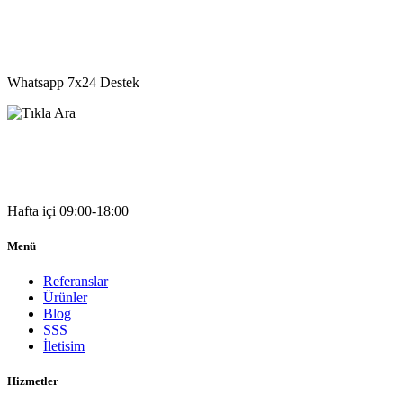
05541333203
Whatsapp 7x24 Destek
05541333203
Hafta içi 09:00-18:00
Menü
Referanslar
Ürünler
Blog
SSS
İletisim
Hizmetler