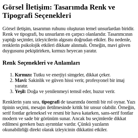
Görsel İletişim: Tasarımda Renk ve
Tipografi Seçenekleri
Görsel iletişim, tasarımın ruhunu oluşturan temel unsurlardan biridir.
Renk ve tipografi, bu unsurların en çarpıcı olanlarıdır. Tasarımcının
yaptığı seçimler, izleyicilerin algısını doğrudan etkiler. Bu nedenle,
renklerin psikolojik etkileri dikkate alınmalı. Örneğin, mavi güven
duygusunu pekiştirirken, kırmızı heyecan yaratır.
Renk Seçenekleri ve Anlamları
Kırmızı:
Tutku ve enerjiyi simgeler, dikkat çeker.
Mavi:
Sakinlik ve güven hissi verir, profesyonel bir imaj
yaratır.
Yeşil:
Doğa ve yenilenmeyi temsil eder, huzur verir.
Renklerin yanı sıra,
tipografi
de tasarımda önemli bir rol oynar. Yazı
tipinin seçimi, mesajın iletilmesinde kritik bir unsur olabilir. Örneğin,
serif fontlar geleneksel ve resmi bir hava katarken, sans-serif fontlar
modern ve sade bir görünüm sunar. Ancak bu seçimlerde dikkat
edilmesi gereken bazı ayrıntılar vardır. Çünkü yazıların
okunabilirliği direkt olarak izleyicinin dikkatini etkiler.