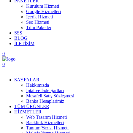
PAKETLER
Kurulum Hizmeti
Google Hizmetleri
İçerik Hizmeti
Seo Hizmeti
Tüm Paketler
SSS
BLOG
İLETİŞİM
0
0
Menüyü Aç
SAYFALAR
Hakkımızda
İptal ve İade Şartları
Mesafeli Satış Sözleşmesi
Banka Hesaplarimiz
TÜM ÜRÜNLER
HİZMETLER
Web Tasarım Hizmeti
Backlink Hizmetleri
Tanıtım Yazısı Hizmeti