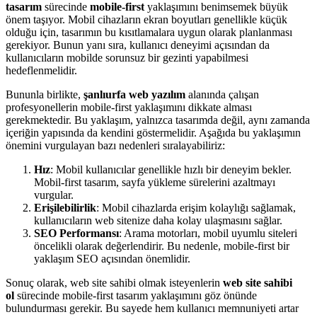
tasarım
sürecinde
mobile-first
yaklaşımını benimsemek büyük
önem taşıyor. Mobil cihazların ekran boyutları genellikle küçük
olduğu için, tasarımın bu kısıtlamalara uygun olarak planlanması
gerekiyor. Bunun yanı sıra, kullanıcı deneyimi açısından da
kullanıcıların mobilde sorunsuz bir gezinti yapabilmesi
hedeflenmelidir.
Bununla birlikte,
şanlıurfa web yazılım
alanında çalışan
profesyonellerin mobile-first yaklaşımını dikkate alması
gerekmektedir. Bu yaklaşım, yalnızca tasarımda değil, aynı zamanda
içeriğin yapısında da kendini göstermelidir. Aşağıda bu yaklaşımın
önemini vurgulayan bazı nedenleri sıralayabiliriz:
Hız
: Mobil kullanıcılar genellikle hızlı bir deneyim bekler.
Mobil-first tasarım, sayfa yükleme sürelerini azaltmayı
vurgular.
Erişilebilirlik
: Mobil cihazlarda erişim kolaylığı sağlamak,
kullanıcıların web sitenize daha kolay ulaşmasını sağlar.
SEO Performansı
: Arama motorları, mobil uyumlu siteleri
öncelikli olarak değerlendirir. Bu nedenle, mobile-first bir
yaklaşım SEO açısından önemlidir.
Sonuç olarak, web site sahibi olmak isteyenlerin
web site sahibi
ol
sürecinde mobile-first tasarım yaklaşımını göz önünde
bulundurması gerekir. Bu sayede hem kullanıcı memnuniyeti artar