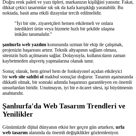
Doğru renk paleti ve yazı tipleri, markanızın kişiliğini yansıtır. Fakat,
dikkat çekici tasarımlar sık sık da kafa karışıklığı yaratabilir. Bu
noktada, basit ama etkili dizaynlar tercih edilmelidir.
"İyi bir site, ziyaretçileri hemen etkilemeli ve onlara
istedikleri ürün veya hizmete hızlı bir şekilde ulaşma
imkânı tanımalıdır."
şanlıurfa web yazılım
konusunda uzman bir ekip ile çalışmak,
projenizin başarısını artırır. Teknik altyapının sağlam olması,
sitenizin hızlı açılmasını sağlar. Dolayısıyla, kullanıcıların zaman
kaybetmeden alışveriş yapmalarına olanak tanır.
Sonuç olarak, hem görsel hem de fonksiyonel açıdan etkileyici
bir
web site sahibi ol
makbul sonuçlar doğurur. Tasarım aşamasında
dikkatli olmak, bir sonraki adımda başarınızı garantileyen en önemli
unsurlardan biridir. Unutmayın, iyi bir e-ticaret sitesi, işi büyütmenin
anahtarıdır.
Şanlıurfa'da Web Tasarım Trendleri ve
Yenilikler
Günümüzde dijital dünyanın etkisi her geçen gün artarken,
urfa
web tasarım
alanında da önemli değişiklikler gözlemleniyor.