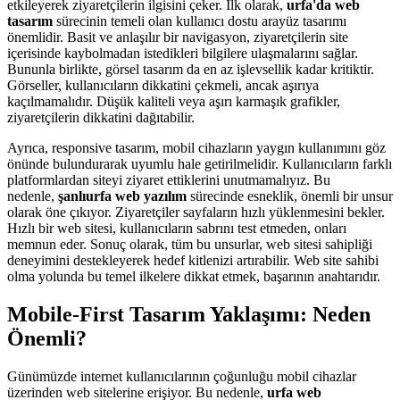
etkileyerek ziyaretçilerin ilgisini çeker. İlk olarak,
urfa'da web
tasarım
sürecinin temeli olan kullanıcı dostu arayüz tasarımı
önemlidir. Basit ve anlaşılır bir navigasyon, ziyaretçilerin site
içerisinde kaybolmadan istedikleri bilgilere ulaşmalarını sağlar.
Bununla birlikte, görsel tasarım da en az işlevsellik kadar kritiktir.
Görseller, kullanıcıların dikkatini çekmeli, ancak aşırıya
kaçılmamalıdır. Düşük kaliteli veya aşırı karmaşık grafikler,
ziyaretçilerin dikkatini dağıtabilir.
Ayrıca, responsive tasarım, mobil cihazların yaygın kullanımını göz
önünde bulundurarak uyumlu hale getirilmelidir. Kullanıcıların farklı
platformlardan siteyi ziyaret ettiklerini unutmamalıyız. Bu
nedenle,
şanlıurfa web yazılım
sürecinde esneklik, önemli bir unsur
olarak öne çıkıyor. Ziyaretçiler sayfaların hızlı yüklenmesini bekler.
Hızlı bir web sitesi, kullanıcıların sabrını test etmeden, onları
memnun eder. Sonuç olarak, tüm bu unsurlar, web sitesi sahipliği
deneyimini destekleyerek hedef kitlenizi artırabilir. Web site sahibi
olma yolunda bu temel ilkelere dikkat etmek, başarının anahtarıdır.
Mobile-First Tasarım Yaklaşımı: Neden
Önemli?
Günümüzde internet kullanıcılarının çoğunluğu mobil cihazlar
üzerinden web sitelerine erişiyor. Bu nedenle,
urfa web