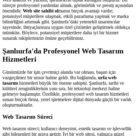
süreçte profesyonel yardımlar almak, görünürlük ve prestij açısından
önemlidir.
Web site sahibi ol
manın birçok avantajı vardır;
potansiyel müşterilere ulaşmak, etkili pazarlama yapmak ve marka
bilinirliğini artırmak gibi. Şanlıurfa’daki yetenekli tasarımcılar
sayesinde, ihtiyaçlarınıza uygun özel çözümler geliştirmek oldukça
mümkün. Böylece, potansiyel müşterilere daha iyi bir hizmet
sunarak rakiplerinizin önüne geçebilirsiniz.
Şanlıurfa'da Profesyonel Web Tasarım
Hizmetleri
Günümüzde bir işin çevrimiçi alanda var olması, başarı için
vazgeçilmez bir unsur haline geldi. Bu bağlamda,
urfa web
tasarım
hizmetleri büyük bir öneme sahiptir. Şanlıurfa, tarihi ve
kültürel zenginliklerinin yanı sıra, bir teknoloji merkezi haline
gelmeye başlamıştır. Özellikle, profesyonel web tasarım hizmetleri
sunan birçok firma, yerel işletmelere dijital dünyada güçlü bir varlık
oluşturmaktadır.
Web Tasarım Süreci
Web tasarım süreci; kullanıcı deneyimi, estetik tasarım ve işlevsellik
gibi bileşenleri bir araya getirir. İyi bir web sitesi, yalnızca güzel