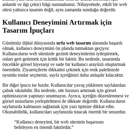
anlamlı ve ilgi çekici bilgi sunmalısınız. Nihayetinde, etkili bir web
sitesi yalnızca tasarım değil, aynı zamanda sunduğu değerdir.
Kullanıcı Deneyimini Artırmak için
Tasarım İpuçları
Günümüz dijital dünyasında
urfa web tasarım
alanında başarılı
olmak, kullanıcı deneyimini ön planda tutmaktan geçiyor.
Kullanıcıların web sitenizde gezinti deneyimlerini iyileştirmek,
onları geri getirmek için kritik bir faktör. Bu nedenle, tasarımda
öncelikle görsel hiyerarşi ve sade bir kullanıcı arayüzü oluşturmak
önemlidir. Ziyaretçilerin dikkatini çekmek için renk paletinizde
uyumlu tonlar seçmeniz, sayfa içeriğinizi daha anlaşılır kılacaktır.
Bir diğer ipucu ise hızdır. Kullanıcılar yavaş yüklenen sayfalardan
çabuk sıkılabilir. Bu nedenle, site hızınızı artırmak için görsel
optimizasyon yapmayı unutmayın. Ayrıca, içeriğin düzenlenmesi ve
görsel unsurların yerleştirilmesi de dikkate değerdir. Kullanıcıların
sayfanızda kalmasını sağlamak için yazı tipinize dikkat edin.
Okunabilirlik, kullanıcıları sayfanızda tutacak önemli bir unsurdur.
“Kullanıcı deneyimi, bir web sitesinin başarısını
belirleyen en önemli faktördür.”