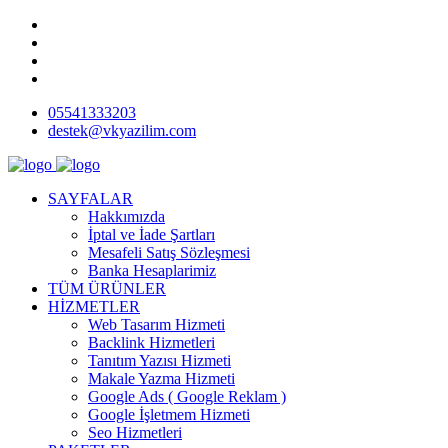
05541333203
destek@vkyazilim.com
SAYFALAR
Hakkımızda
İptal ve İade Şartları
Mesafeli Satış Sözleşmesi
Banka Hesaplarimiz
TÜM ÜRÜNLER
HİZMETLER
Web Tasarım Hizmeti
Backlink Hizmetleri
Tanıtım Yazısı Hizmeti
Makale Yazma Hizmeti
Google Ads ( Google Reklam )
Google İşletmem Hizmeti
Seo Hizmetleri