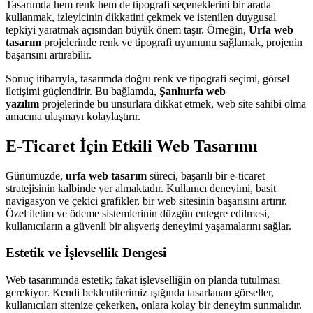
Tasarımda hem renk hem de tipografi seçeneklerini bir arada
kullanmak, izleyicinin dikkatini çekmek ve istenilen duygusal
tepkiyi yaratmak açısından büyük önem taşır. Örneğin,
Urfa web
tasarım
projelerinde renk ve tipografi uyumunu sağlamak, projenin
başarısını artırabilir.
Sonuç itibarıyla, tasarımda doğru renk ve tipografi seçimi, görsel
iletişimi güçlendirir. Bu bağlamda,
Şanlıurfa web
yazılım
projelerinde bu unsurlara dikkat etmek, web site sahibi olma
amacına ulaşmayı kolaylaştırır.
E-Ticaret İçin Etkili Web Tasarımı
Günümüzde,
urfa web tasarım
süreci, başarılı bir e-ticaret
stratejisinin kalbinde yer almaktadır. Kullanıcı deneyimi, basit
navigasyon ve çekici grafikler, bir web sitesinin başarısını artırır.
Özel iletim ve ödeme sistemlerinin düzgün entegre edilmesi,
kullanıcıların a güvenli bir alışveriş deneyimi yaşamalarını sağlar.
Estetik ve İşlevsellik Dengesi
Web tasarımında estetik; fakat işlevselliğin ön planda tutulması
gerekiyor. Kendi beklentilerimiz ışığında tasarlanan görseller,
kullanıcıları sitenize çekerken, onlara kolay bir deneyim sunmalıdır.