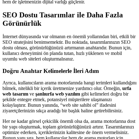
hem de işletmenizin dijital varlığı güçlenir.
SEO Dostu Tasarımlar ile Daha Fazla
Görünürlük
İnternet dünyasında var olmanın en önemli yollarından biri, etkili bir
SEO stratejisini benimsemektir. Bu noktada, tasarımlarınızın SEO
dostu olması, görünürlüğünüzü artırmanın anahtarıdır. Bunun için,
kullanıcı deneyimini ön planda tutan, hızlı yüklenen ve mobil
uyumlu web siteleri oluşturmalısınız.
Doğru Anahtar Kelimelerle İleri Adım
Ayrıca, kullanıcıların arama motorlarında hangi terimleri kullandığını
bilmek, nitelikli bir içerik üretmenize yardımcı olur. Örneğin,
urfa
web tasarım
ve
şanlıurfa web yazılım
gibi kelimeleri doğru bir
şekilde entegre etmek, potansiyel müşterilere ulaşmanızı
kolaylaştırır. Bunun yanında, “web site sahibi ol” ifadesini
ziyaretçilerinizin sıkça aradığı bir başlık haline getirebilirsiniz.
Her ne kadar görsel çekicilik önemli olsa da, arama motorlarına dost
bir yapı oluşturmak, toplam görünürlüğünüzü artırır. Tasarımlarınızı
optimize ederken, içeriklerinizin kalitesine de önem vermelisiniz.
Bunun yanı sıra, hem kullanıcılar hem de arama motorları için