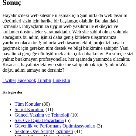
Sonuç
Hayalinizdeki web sitesine ulaşmak için Şanlıurfa'da web tasarım
çözümleri sizin için harika bir başlangıç olabilir. Bu alandaki
uzmanlar, ihtiyaçlarınıza uygun web yazılımı ile etkileyici ve
kullanıcı dostu siteler yaratmaktadır. Web site sahibi olma yolunda
atacağınız bu adım, işinizi daha geniş kitlelere ulaştırmanıza
yardımcı olacaktır. Şanlıurfa web tasarım ekibi, projenizi hayata
geçirmek için gereken tüm destek ve bilgi birikimine sahiptir. Yani,
hayalinizi gerçeğe dönüştürmek artık çok daha kolay. Bu süreçte sizi
yalnız bırakmayan profesyoneller, her aşamada yanınızda olacaktır.
Kısacası, hayalinizdeki web sitesine sahip olmak için Şanlıurfa'da
doğru adımı atmaya ne dersiniz?
Twitter
Facebook
Tumblr
LinkedIn
Kategoriler
Tüm Konular
(80)
Script Kurulum
(11)
Güncel Yazılım ve Teknoloji
(10)
SEO ve Dijital Pazarlama
(5)
Güvenlik ve Performans Optimizasyonları
(3)
Sektöre Özel Script Çözümleri
(41)