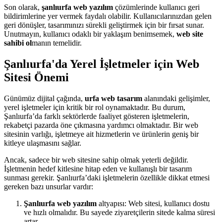
Son olarak,
şanlıurfa web yazılım
çözümlerinde kullanıcı geri
bildirimlerine yer vermek faydalı olabilir. Kullanıcılarınızdan gelen
geri dönüşler, tasarımınızı sürekli geliştirmek için bir fırsat sunar.
Unutmayın, kullanıcı odaklı bir yaklaşım benimsemek,
web site
sahibi ol
manın temelidir.
Şanlıurfa'da Yerel İşletmeler için Web
Sitesi Önemi
Günümüz dijital çağında,
urfa web tasarım
alanındaki gelişimler,
yerel işletmeler için kritik bir rol oynamaktadır. Bu durum,
Şanlıurfa’da farklı sektörlerde faaliyet gösteren işletmelerin,
rekabetçi pazarda öne çıkmasına yardımcı olmaktadır. Bir web
sitesinin varlığı, işletmeye ait hizmetlerin ve ürünlerin geniş bir
kitleye ulaşmasını sağlar.
Ancak, sadece bir web sitesine sahip olmak yeterli değildir.
İşletmenin hedef kitlesine hitap eden ve kullanışlı bir tasarım
sunması gerekir. Şanlıurfa’daki işletmelerin özellikle dikkat etmesi
gereken bazı unsurlar vardır:
Şanlıurfa web yazılım
altyapısı: Web sitesi, kullanıcı dostu
ve hızlı olmalıdır. Bu sayede ziyaretçilerin sitede kalma süresi
artar.