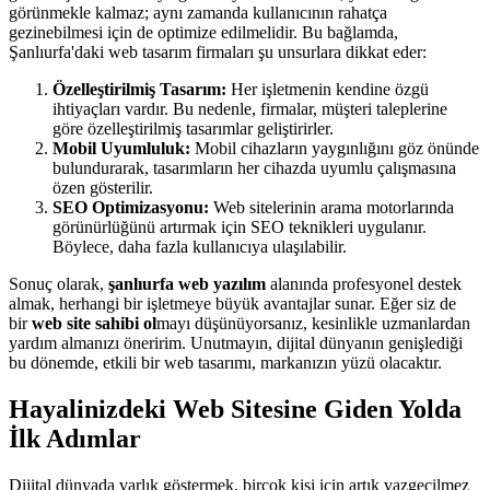
görünmekle kalmaz; aynı zamanda kullanıcının rahatça
gezinebilmesi için de optimize edilmelidir. Bu bağlamda,
Şanlıurfa'daki web tasarım firmaları şu unsurlara dikkat eder:
Özelleştirilmiş Tasarım:
Her işletmenin kendine özgü
ihtiyaçları vardır. Bu nedenle, firmalar, müşteri taleplerine
göre özelleştirilmiş tasarımlar geliştirirler.
Mobil Uyumluluk:
Mobil cihazların yaygınlığını göz önünde
bulundurarak, tasarımların her cihazda uyumlu çalışmasına
özen gösterilir.
SEO Optimizasyonu:
Web sitelerinin arama motorlarında
görünürlüğünü artırmak için SEO teknikleri uygulanır.
Böylece, daha fazla kullanıcıya ulaşılabilir.
Sonuç olarak,
şanlıurfa web yazılım
alanında profesyonel destek
almak, herhangi bir işletmeye büyük avantajlar sunar. Eğer siz de
bir
web site sahibi ol
mayı düşünüyorsanız, kesinlikle uzmanlardan
yardım almanızı öneririm. Unutmayın, dijital dünyanın genişlediği
bu dönemde, etkili bir web tasarımı, markanızın yüzü olacaktır.
Hayalinizdeki Web Sitesine Giden Yolda
İlk Adımlar
Dijital dünyada varlık göstermek, birçok kişi için artık vazgeçilmez