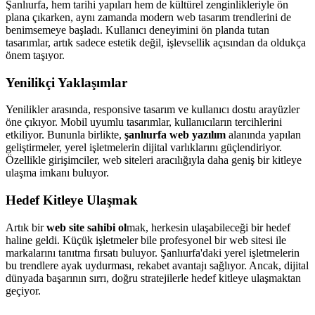
Şanlıurfa, hem tarihi yapıları hem de kültürel zenginlikleriyle ön
plana çıkarken, aynı zamanda modern web tasarım trendlerini de
benimsemeye başladı. Kullanıcı deneyimini ön planda tutan
tasarımlar, artık sadece estetik değil, işlevsellik açısından da oldukça
önem taşıyor.
Yenilikçi Yaklaşımlar
Yenilikler arasında, responsive tasarım ve kullanıcı dostu arayüzler
öne çıkıyor. Mobil uyumlu tasarımlar, kullanıcıların tercihlerini
etkiliyor. Bununla birlikte,
şanlıurfa web yazılım
alanında yapılan
geliştirmeler, yerel işletmelerin dijital varlıklarını güçlendiriyor.
Özellikle girişimciler, web siteleri aracılığıyla daha geniş bir kitleye
ulaşma imkanı buluyor.
Hedef Kitleye Ulaşmak
Artık bir
web site sahibi ol
mak, herkesin ulaşabileceği bir hedef
haline geldi. Küçük işletmeler bile profesyonel bir web sitesi ile
markalarını tanıtma fırsatı buluyor. Şanlıurfa'daki yerel işletmelerin
bu trendlere ayak uydurması, rekabet avantajı sağlıyor. Ancak, dijital
dünyada başarının sırrı, doğru stratejilerle hedef kitleye ulaşmaktan
geçiyor.