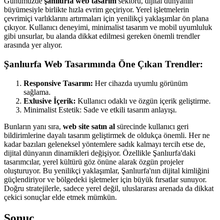
Günümüzde
şanlıurfa web tasarım
sektörü, dijital dünyanın
büyümesiyle birlikte hızla evrim geçiriyor. Yerel işletmelerin
çevrimiçi varlıklarını artırmaları için yenilikçi yaklaşımlar ön plana
çıkıyor. Kullanıcı deneyimi, minimalist tasarım ve mobil uyumluluk
gibi unsurlar, bu alanda dikkat edilmesi gereken önemli trendler
arasında yer alıyor.
Şanlıurfa Web Tasarımında Öne Çıkan Trendler:
Responsive Tasarım:
Her cihazda uyumlu görünüm
sağlama.
Exlusive İçerik:
Kullanıcı odaklı ve özgün içerik geliştirme.
Minimalist Estetik: Sade ve etkili tasarım anlayışı.
Bunların yanı sıra,
web site satın al
sürecinde kullanıcı geri
bildirimlerine dayalı tasarım geliştirmek de oldukça önemli. Her ne
kadar bazıları geleneksel yöntemlere sadık kalmayı tercih etse de,
dijital dünyanın dinamikleri değişiyor. Özellikle Şanlıurfa'daki
tasarımcılar, yerel kültürü göz önüne alarak özgün projeler
oluşturuyor. Bu yenilikçi yaklaşımlar, Şanlıurfa'nın dijital kimliğini
güçlendiriyor ve bölgedeki işletmeler için büyük fırsatlar sunuyor.
Doğru stratejilerle, sadece yerel değil, uluslararası arenada da dikkat
çekici sonuçlar elde etmek mümkün.
Sonuç