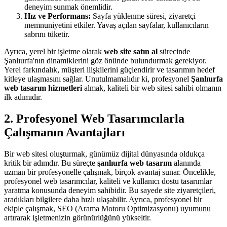
deneyim sunmak önemlidir.
Hız ve Performans:
Sayfa yüklenme süresi, ziyaretçi
memnuniyetini etkiler. Yavaş açılan sayfalar, kullanıcıların
sabrını tüketir.
Ayrıca, yerel bir işletme olarak
web site satın al
sürecinde
Şanlıurfa'nın dinamiklerini göz önünde bulundurmak gerekiyor.
Yerel farkındalık, müşteri ilişkilerini güçlendirir ve tasarımın hedef
kitleye ulaşmasını sağlar. Unutulmamalıdır ki, profesyonel
Şanlıurfa
web tasarım hizmetleri
almak, kaliteli bir web sitesi sahibi olmanın
ilk adımıdır.
2. Profesyonel Web Tasarımcılarla
Çalışmanın Avantajları
Bir web sitesi oluşturmak, günümüz dijital dünyasında oldukça
kritik bir adımdır. Bu süreçte
şanlıurfa web tasarım
alanında
uzman bir profesyonelle çalışmak, birçok avantaj sunar. Öncelikle,
profesyonel web tasarımcılar, kaliteli ve kullanıcı dostu tasarımlar
yaratma konusunda deneyim sahibidir. Bu sayede site ziyaretçileri,
aradıkları bilgilere daha hızlı ulaşabilir. Ayrıca, profesyonel bir
ekiple çalışmak, SEO (Arama Motoru Optimizasyonu) uyumunu
artırarak işletmenizin görünürlüğünü yükseltir.