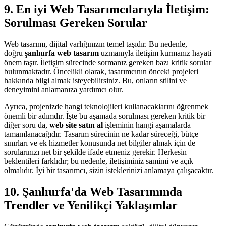
9. En iyi Web Tasarımcılarıyla İletişim:
Sorulması Gereken Sorular
Web tasarımı, dijital varlığınızın temel taşıdır. Bu nedenle,
doğru
şanlıurfa web tasarım
uzmanıyla iletişim kurmanız hayati
önem taşır. İletişim sürecinde sormanız gereken bazı kritik sorular
bulunmaktadır. Öncelikli olarak, tasarımcının önceki projeleri
hakkında bilgi almak isteyebilirsiniz. Bu, onların stilini ve
deneyimini anlamanıza yardımcı olur.
Ayrıca, projenizde hangi teknolojileri kullanacaklarını öğrenmek
önemli bir adımdır. İşte bu aşamada sorulması gereken kritik bir
diğer soru da,
web site satın al
işleminin hangi aşamalarda
tamamlanacağıdır. Tasarım sürecinin ne kadar süreceği, bütçe
sınırları ve ek hizmetler konusunda net bilgiler almak için de
sorularınızı net bir şekilde ifade etmeniz gerekir. Herkesin
beklentileri farklıdır; bu nedenle, iletişiminiz samimi ve açık
olmalıdır. İyi bir tasarımcı, sizin isteklerinizi anlamaya çalışacaktır.
10. Şanlıurfa'da Web Tasarımında
Trendler ve Yenilikçi Yaklaşımlar