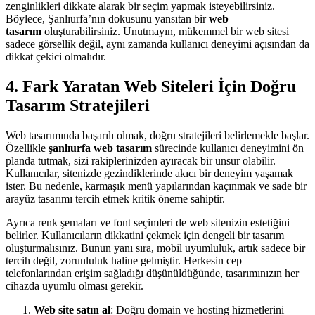
zenginlikleri dikkate alarak bir seçim yapmak isteyebilirsiniz.
Böylece, Şanlıurfa’nın dokusunu yansıtan bir
web
tasarım
oluşturabilirsiniz. Unutmayın, mükemmel bir web sitesi
sadece görsellik değil, aynı zamanda kullanıcı deneyimi açısından da
dikkat çekici olmalıdır.
4. Fark Yaratan Web Siteleri İçin Doğru
Tasarım Stratejileri
Web tasarımında başarılı olmak, doğru stratejileri belirlemekle başlar.
Özellikle
şanlıurfa web tasarım
sürecinde kullanıcı deneyimini ön
planda tutmak, sizi rakiplerinizden ayıracak bir unsur olabilir.
Kullanıcılar, sitenizde gezindiklerinde akıcı bir deneyim yaşamak
ister. Bu nedenle, karmaşık menü yapılarından kaçınmak ve sade bir
arayüz tasarımı tercih etmek kritik öneme sahiptir.
Ayrıca renk şemaları ve font seçimleri de web sitenizin estetiğini
belirler. Kullanıcıların dikkatini çekmek için dengeli bir tasarım
oluşturmalısınız. Bunun yanı sıra, mobil uyumluluk, artık sadece bir
tercih değil, zorunluluk haline gelmiştir. Herkesin cep
telefonlarından erişim sağladığı düşünüldüğünde, tasarımınızın her
cihazda uyumlu olması gerekir.
Web site satın al
: Doğru domain ve hosting hizmetlerini