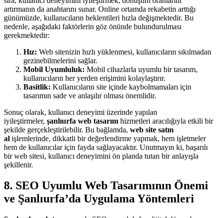
sıra, kullanıcı deneyimini iyileştirmek, dönüşüm oranlarını
artırmanın da anahtarını sunar. Online ortamda rekabetin arttığı
günümüzde, kullanıcıların beklentileri hızla değişmektedir. Bu
nedenle, aşağıdaki faktörlerin göz önünde bulundurulması
gerekmektedir:
Hız:
Web sitenizin hızlı yüklenmesi, kullanıcıların sıkılmadan
gezinebilmelerini sağlar.
Mobil Uyumluluk:
Mobil cihazlarla uyumlu bir tasarım,
kullanıcıların her yerden erişimini kolaylaştırır.
Basitlik:
Kullanıcıların site içinde kaybolmamaları için
tasarımın sade ve anlaşılır olması önemlidir.
Sonuç olarak, kullanıcı deneyimi üzerinde yapılan
iyileştirmeler,
şanlıurfa web tasarım
hizmetleri aracılığıyla etkili bir
şekilde gerçekleştirilebilir. Bu bağlamda,
web site satın
al
işlemlerinde, dikkatli bir değerlendirme yapmak, hem işletmeler
hem de kullanıcılar için fayda sağlayacaktır. Unutmayın ki, başarılı
bir web sitesi, kullanıcı deneyimini ön planda tutan bir anlayışla
şekillenir.
8. SEO Uyumlu Web Tasarımının Önemi
ve Şanlıurfa’da Uygulama Yöntemleri