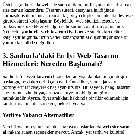
Üstelik, şanlıurfa'da web site satın alırken, profesyonel destek almak
size zaman kazandırır. Tasarım süreci, detaylara inildiğinde
karmaşıklaşabilir; ancak uzman kişi veya ekipler bu noktada devreye
girerek süreci kolaylaştırır. Böylelikle, web sitenizin estetik ve
fonksiyonel özellikleriyle ilgili iç huzurunuzu artırmış olursunuz.
Neticede,
şanlıurfa web tasarım fiyatları
ve sundukları değer
karşılaştırıldığında, uzun vadeli kazançlarınızı düşündüğünüzde bu
yatırım kesinlikle değerlidir.
3. Şanlıurfa'daki En İyi Web Tasarım
Hizmetleri: Nereden Başlamalı?
Şanlıurfa’da
web tasarım
hizmetleri arayışında olanlar için doğru
başlangıç noktaları oldukça hayati. Öncelikle, yerel ajansların
portföylerini inceleyerek başlayabilirsiniz. Bu sayede, hangi tasarım
tarzlarının sizin ihtiyaçlarınıza en uygun olduğunu görmek
mümkündür. Ayrıca, fiyat aralıkları hakkında bir fikir edinmek için
farklı firmalarla iletişime geçmekte fayda var.
Yerli ve Yabancı Alternatifler
Yerel firmaların yanı sıra, uluslararası ajanslardan da
web site satın
al
imkanı sunan seçenekler mevcut. Ancak, yer tarihi ve kültürel