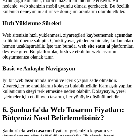
Artık çoğu kullanıcı, mobil cihazlardan internete erişiyor. Bu
nedenle, web sitenizin mobil uyumlu olması gerekecek. Bu özellik,
kullanıcı deneyimini artırır ve dönüşüm oranlarını olumlu etkiler.
Hızlı Yüklenme Süreleri
Web sitenizin hızlı yüklenmesi, ziyaretçileri kaybetmemek açısından
kritik bir öneme sahiptir. Çünkü yavaş yüklenen bir site, kullanıcıları
hemen uzaklaştırabilir. İşte tam burada,
web site satın al
platformları
devreye girer. Bu platformlar, hızlı ve etkili bir web tasarımı
oluşturmanıza olanak tanır.
Basit ve Anlaşılır Navigasyon
İyi bir web tasarımında menü ve içerik yapısı sade olmalıdır.
Ziyaretçiler ne aradıklarını kolayca bulabilmelidir. Karmaşık yapılar,
kullanıcının siteyi terk etmesine neden olabilir. Dolayısıyla, yerel
işletmeler için etkili web tasarım, her yönüyle düşünülmelidir.
6. Şanlıurfa'da Web Tasarım Fiyatları:
Bütçenizi Nasıl Belirlemelisiniz?
Şanlıurfa'da
web tasarım
fiyatları, projenizin kapsamı ve