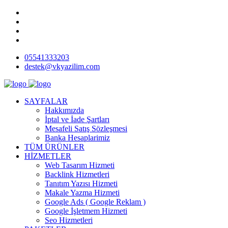
05541333203
destek@vkyazilim.com
SAYFALAR
Hakkımızda
İptal ve İade Şartları
Mesafeli Satış Sözleşmesi
Banka Hesaplarimiz
TÜM ÜRÜNLER
HİZMETLER
Web Tasarım Hizmeti
Backlink Hizmetleri
Tanıtım Yazısı Hizmeti
Makale Yazma Hizmeti
Google Ads ( Google Reklam )
Google İşletmem Hizmeti
Seo Hizmetleri