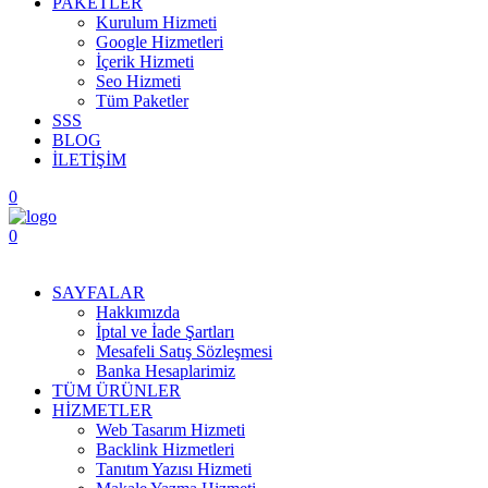
PAKETLER
Kurulum Hizmeti
Google Hizmetleri
İçerik Hizmeti
Seo Hizmeti
Tüm Paketler
SSS
BLOG
İLETİŞİM
0
0
Menüyü Aç
SAYFALAR
Hakkımızda
İptal ve İade Şartları
Mesafeli Satış Sözleşmesi
Banka Hesaplarimiz
TÜM ÜRÜNLER
HİZMETLER
Web Tasarım Hizmeti
Backlink Hizmetleri
Tanıtım Yazısı Hizmeti