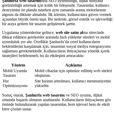
Şanlıurfa web tasarım
ında SEO uyumluluğu, dijital dünyada
görünürlüğü artırmak için kritik bir bileşendir. Tasarımlar, kullanıcı
deneyimini ön planda tutarken aynı zamanda arama motorlarının
algısını da dikkate almalıdır. İlk izlenim, kullanıcılara güven vermek
açısından büyük önem taşır. Bu nedenle, görsel estetik ve işlevselliği
bir araya getiren bir tasarım geliştirmek şarttır.
Uygulama yöntemlerine gelince,
web site satın al
ma sürecinde
dikkat edilmesi gerekenler arasında hızlı yükleme süreleri ve mobil
uyumluluk yer alır. Özellikle Şanlıurfa’da yerel kullanıcıların
beklentilerini karşılamak için, tasarımın sosyal medya entegrasyonu
sağlaması gerekmektedir. Kullanıcıların ihtiyaçlarına yönelik içerik
stratejileri belirlenmeli; bu da etkileşimi artıracaktır.
Yöntem
Açıklama
Mobil Uyumlu
Mobil cihazlar için optimize edilmiş web siteleri
Tasarım
oluşturun.
Hız
Site hızının artırılması, kullanıcı memnuniyetini
Optimizasyonu
yükseltir.
Sonuç olarak,
Şanlıurfa web tasarım
ı ve SEO uyumu, dijital
ortamda başarılı olmanın anahtarıdır. Kullanıcıların ihtiyaçlarını göz
önünde bulundurarak yapılan tasarımlar, hem işlevsel hem de etkili
birer çözüm sunar.