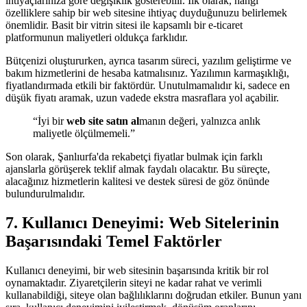
ihtiyaçlarınıza göre değişiklik gösterebilir. İlk olarak, hangi
özelliklere sahip bir web sitesine ihtiyaç duyduğunuzu belirlemek
önemlidir. Basit bir vitrin sitesi ile kapsamlı bir e-ticaret
platformunun maliyetleri oldukça farklıdır.
Bütçenizi oluştururken, ayrıca tasarım süreci, yazılım geliştirme ve
bakım hizmetlerini de hesaba katmalısınız. Yazılımın karmaşıklığı,
fiyatlandırmada etkili bir faktördür. Unutulmamalıdır ki, sadece en
düşük fiyatı aramak, uzun vadede ekstra masraflara yol açabilir.
“İyi bir
web site satın al
manın değeri, yalnızca anlık
maliyetle ölçülmemeli.”
Son olarak, Şanlıurfa'da rekabetçi fiyatlar bulmak için farklı
ajanslarla görüşerek teklif almak faydalı olacaktır. Bu süreçte,
alacağınız hizmetlerin kalitesi ve destek süresi de göz önünde
bulundurulmalıdır.
7. Kullanıcı Deneyimi: Web Sitelerinin
Başarısındaki Temel Faktörler
Kullanıcı deneyimi, bir web sitesinin başarısında kritik bir rol
oynamaktadır. Ziyaretçilerin siteyi ne kadar rahat ve verimli
kullanabildiği, siteye olan bağlılıklarını doğrudan etkiler. Bunun yanı