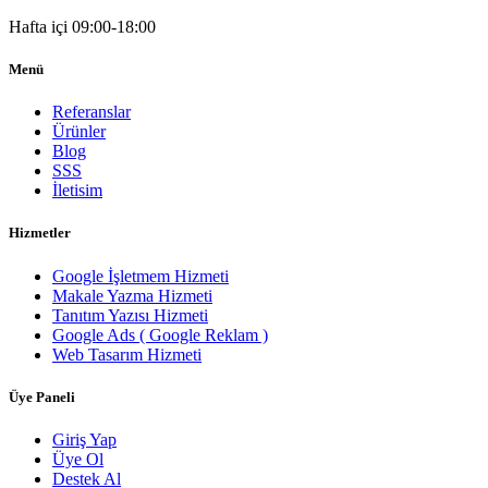
Hafta içi 09:00-18:00
Menü
Referanslar
Ürünler
Blog
SSS
İletisim
Hizmetler
Google İşletmem Hizmeti
Makale Yazma Hizmeti
Tanıtım Yazısı Hizmeti
Google Ads ( Google Reklam )
Web Tasarım Hizmeti
Üye Paneli
Giriş Yap
Üye Ol
Destek Al