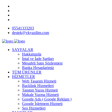
05541333203
destek@vkyazilim.com
SAYFALAR
Hakkımızda
İptal ve İade Şartları
Mesafeli Satış Sözleşmesi
Banka Hesaplarimiz
TÜM ÜRÜNLER
HİZMETLER
Web Tasarım Hizmeti
Backlink Hizmetleri
Tanıtım Yazısı Hizmeti
Makale Yazma Hizmeti
Google Ads ( Google Reklam )
Google İşletmem Hizmeti
Seo Hizmetleri