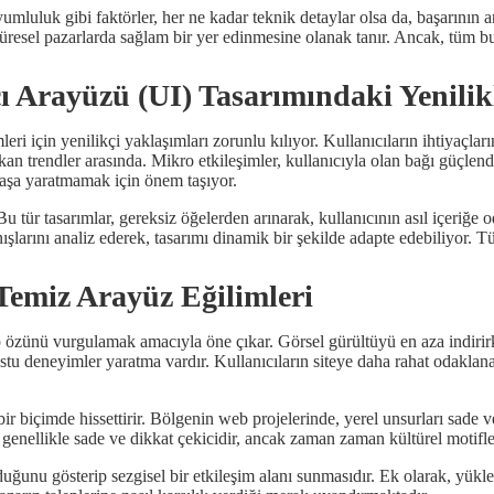
luluk gibi faktörler, her ne kadar teknik detaylar olsa da, başarının an
küresel pazarlarda sağlam bir yer edinmesine olanak tanır. Ancak, tüm bu
ı Arayüzü (UI) Tasarımındaki Yenilik
eri için yenilikçi yaklaşımları zorunlu kılıyor. Kullanıcıların ihtiyaçlar
kan trendler arasında. Mikro etkileşimler, kullanıcıyla olan bağı güçlend
maşa yaratmamak için önem taşıyor.
Bu tür tasarımlar, gereksiz öğelerden arınarak, kullanıcının asıl içeriğe 
ışlarını analiz ederek, tasarımı dinamik bir şekilde adapte edebiliyor. T
Temiz Arayüz Eğilimleri
ıp özünü vurgulamak amacıyla öne çıkar. Görsel gürültüyü en aza indiri
stu deneyimler yaratma vardır. Kullanıcıların siteye daha rahat odaklana
ir biçimde hissettirir. Bölgenin web projelerinde, yerel unsurları sade v
ri genellikle sade ve dikkat çekicidir, ancak zaman zaman kültürel motifle
uğunu gösterip sezgisel bir etkileşim alanı sunmasıdır. Ek olarak, yükle