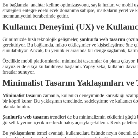
Bu bağlamda, anahtar kelime optimizasyonu, sayfa hızları ve mobil uyum
stratejileri entegre edebilecek donanıma sahipse, markaların yerel ve 
memnuniyetini beraberinde getirir.
Kullanıcı Deneyimi (UX) ve Kullanıc
Günümüzde hızlı teknolojik gelişmeler,
şanlıurfa web tasarım
çözüml
gerektiriyor. Bu bağlamda, mikro etkileşimler ve kişiselleştirme öne çı
sunulabiliyor. Ancak, bu yenilikler arasında bir denge sağlamak, kar
Özellikle mobil platformlarda, minimalist tasarımlar ön plana çıkıyor. 
arayüzler de sıkça kullanılmaya başlandı. Yapay zeka, kullanıcı davran
fırsatlar sunuyor.
Minimalist Tasarım Yaklaşımları ve 
Minimalist tasarım
zamanla, kullanıcı deneyiminde karışıklığı azalt
bir köprü kurar. Bu yaklaşımın temelinde, sadeleştirme ve kullanıcı do
planda tutulur.
Şanlıurfa web tasarım
trendleri de bu minimalizmin etkilerini güçlü b
görsellik yerine içerik merkezli bakış açısıyla şekillenir. Renk paletle
Bu yaklaşımların temel avantajı, kullanıcılara özünde neyin önemli old