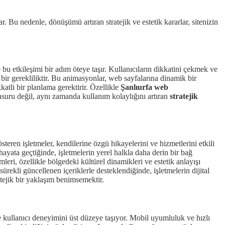
. Bu nedenle, dönüşümü artıran stratejik ve estetik kararlar, sitenizin
 bu etkileşimi bir adım öteye taşır. Kullanıcıların dikkatini çekmek ve
bir gerekliliktir. Bu animasyonlar, web sayfalarına dinamik bir
atli bir planlama gerektirir. Özellikle
Şanlıurfa web
 unsuru değil, aynı zamanda kullanım kolaylığını artıran
stratejik
steren işletmeler, kendilerine özgü hikayelerini ve hizmetlerini etkili
ayata geçtiğinde, işletmelerin yerel halkla daha derin bir bağ
leri, özellikle bölgedeki kültürel dinamikleri ve estetik anlayışı
ürekli güncellenen içeriklerle desteklendiğinde, işletmelerin dijital
atejik bir yaklaşım benimsemektir.
e kullanıcı deneyimini üst düzeye taşıyor. Mobil uyumluluk ve hızlı