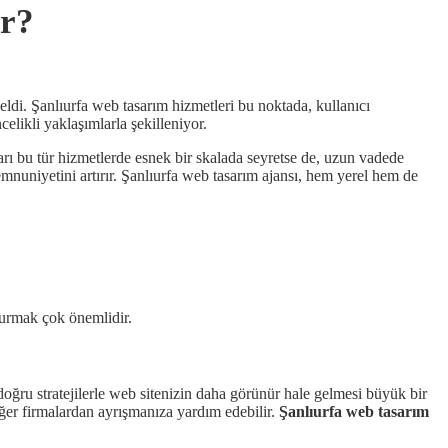
ir?
eldi. Şanlıurfa web tasarım hizmetleri bu noktada, kullanıcı
likli yaklaşımlarla şekilleniyor.
arı bu tür hizmetlerde esnek bir skalada seyretse de, uzun vadede
nuniyetini artırır. Şanlıurfa web tasarım ajansı, hem yerel hem de
şturmak çok önemlidir.
 doğru stratejilerle web sitenizin daha görünür hale gelmesi büyük bir
iğer firmalardan ayrışmanıza yardım edebilir.
Şanlıurfa web tasarım