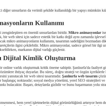
 diğer unsurların da verimli şekilde kullanıldığı bir yapıyı mümkün kılar
imasyonların Kullanımı
i zenginleştiren en önemli unsurlardan biridir.
Mikro animasyonlar
ise
r web sitesi için sadece estetik bir katkı değil aynı zamanda işlevsel 
ncak mikro animasyonların kullanımı, tasarımın sadeliğini bozmadan dikk
retçilerin ilgisi çekilebilir. Mikro animasyonlar, sadece görsel bir ilgi
eltilirken, markanın dijital varlığı güçlenir.
lı Dijital Kimlik Oluşturma
 online varlık oluşturmak kritik öneme sahiptir. Şanlıurfa'da faaliyet gö
ümlere ihtiyaç duyarlar. Bu süreç, doğru strateji ve özgün içeriklerle h
sini yansıtacak bir web sitesi tasarımıdır.
Şanlıurfa web tasarım
çözüm
r başlangıç noktasıdır; sosyal medya yönetimi, yerel SEO stratejileri ve s
ankı bulacaktır. Başarı, detaylarda gizlidir ve bunu başarmanın yolu str
imsenmesi, hem yerel işletmelerin dijital görünürlüğünü artırıyor hem d