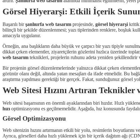
artırır.
Şanlıurfa web tasarım
alanında minimalist eğilimlerin, yerel p
Görsel Hiyerarşi: Etkili İçerik Sunu
Başarılı bir
şanlıurfa web tasarım
projesinde,
görsel hiyerarşi
kritik
bilinçli bir şekilde düzenlenmesi; yazı tiplerinden renklere, boşluk kul
amacıyla uygulanır.
Örneğin, ana başlıkların daha büyük ve çarpıcı bir yazı tipiyle sunulma
dikkat çeken elementler, ziyaretçilerin gözlerini hızlıca üzerinde topla
web tasarım
teknikleri, projelerin ruhunu adeta yeniden şekillendirir
Bir projenin görsel düzenlemelerinde yalnızca dikkat çeken elementl
görünür olanı değil, altında yatan mesajları da ifade etmelidir. Bu bağl
araştırma yapılması gerektiği bir gerçek. Fakat, sunduğunuz görsel yolcu
Web Sitesi Hızını Artıran Teknikler
Web sitesi başarısının en önemli ayaklarından biri hızdır. Hızlı yüklen
hızı
optimizasyonu es geçilmemelidir. Aşağıda, hız konusunda faydalı ol
Görsel Optimizasyonu
Web sitenizin hızını artırmanın etkili bir yolu, resimlerin boyutlarını
Ayrıca, görselleri daha hızlı yüklemek için bir içerik dağıtım ağı (CD