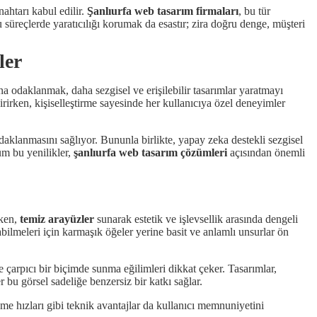
ahtarı kabul edilir.
Şanlıurfa web tasarım firmaları
, bu tür
 süreçlerde yaratıcılığı korumak da esastır; zira doğru denge, müşteri
ler
ına odaklanmak, daha sezgisel ve erişilebilir tasarımlar yaratmayı
irirken, kişiselleştirme sayesinde her kullanıcıya özel deneyimler
odaklanmasını sağlıyor. Bununla birlikte, yapay zeka destekli sezgisel
üm bu yenilikler,
şanlıurfa web tasarım çözümleri
açısından önemli
rken,
temiz arayüzler
sunarak estetik ve işlevsellik arasında dengeli
bilmeleri için karmaşık öğeler yerine basit ve anlamlı unsurlar ön
e çarpıcı bir biçimde sunma eğilimleri dikkat çeker. Tasarımlar,
r bu görsel sadeliğe benzersiz bir katkı sağlar.
me hızları gibi teknik avantajlar da kullanıcı memnuniyetini