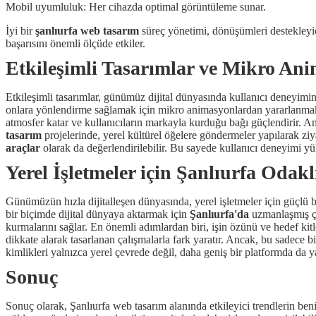
Mobil uyumluluk: Her cihazda optimal görüntüleme sunar.
İyi bir
şanlıurfa web tasarım
süreç yönetimi, dönüşümleri destekleyici
başarısını önemli ölçüde etkiler.
Etkileşimli Tasarımlar ve Mikro An
Etkileşimli tasarımlar, günümüz dijital dünyasında kullanıcı deneyimin
onlara yönlendirme sağlamak için mikro animasyonlardan yararlanmak, bi
atmosfer katar ve kullanıcıların markayla kurduğu bağı güçlendirir. A
tasarım
projelerinde, yerel kültürel öğelere göndermeler yapılarak ziya
araçlar
olarak da değerlendirilebilir. Bu sayede kullanıcı deneyimi yüks
Yerel İşletmeler için Şanlıurfa Odak
Günümüzün hızla dijitalleşen dünyasında, yerel işletmeler için güçlü bir
bir biçimde dijital dünyaya aktarmak için
Şanlıurfa'da
uzmanlaşmış çöz
kurmalarını sağlar. En önemli adımlardan biri, işin özünü ve hedef kitle
dikkate alarak tasarlanan çalışmalarla fark yaratır. Ancak, bu sadece bi
kimlikleri yalnızca yerel çevrede değil, daha geniş bir platformda da y
Sonuç
Sonuç olarak, Şanlıurfa web tasarım alanında etkileyici trendlerin ben