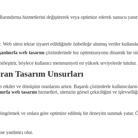
arındırma hizmetlerini değiştirerek veya optimize ederek sunucu yanıt sü
Web sitesi tekrar ziyaret edildiğinde önbelleğe alınmış veriler kullanıla
şanlıurfa web tasarım
çözümlerinde hız optimizasyonu dinamik bir süre
e birleştirir, böylece kullanıcı memnuniyeti en yüksek seviyelerde tutulur.
ıran Tasarım Unsurları
 etkiler ve dönüşüm oranlarını artırır. Başarılı çözümlerle kullanıcıları
lıurfa web tasarım
hizmetleri, sitenizin görsel çekiciliğini ve işlevselliğ
ını öngörmek ve onlara göre optimize edilmiş bir deneyim sunmak yatar. Ö
ine yardımcı olur.