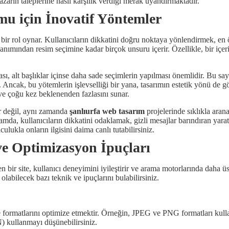
azarın taleplerine nasıl karşılık verdiği merak uyandırmaktadır.
mu için İnovatif Yöntemler
 bir rol oynar. Kullanıcıların dikkatini doğru noktaya yönlendirmek, en ö
lanımından resim seçimine kadar birçok unsuru içerir. Özellikle, bir içer
sı, alt başlıklar içinse daha sade seçimlerin yapılması önemlidir. Bu say
r. Ancak, bu yötemlerin işlevselliği bir yana, tasarımın estetik yönü de 
 ve çoğu kez beklenenden fazlasını sunar.
er değil, aynı zamanda
şanlıurfa web tasarım
projelerinde sıklıkla ara
amda, kullanıcıların dikkatini odaklamak, gizli mesajlar barındıran yarat
lukla onların ilgisini daima canlı tutabilirsiniz.
 ve Optimizasyon İpuçları
en bir site, kullanıcı deneyimini iyileştirir ve arama motorlarında daha ü
abilecek bazı teknik ve ipuçlarını bulabilirsiniz.
 ve formatlarını optimize etmektir. Örneğin, JPEG ve PNG formatları kull
N) kullanmayı düşünebilirsiniz.