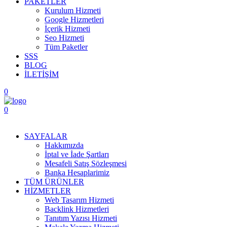
PAKETLER
Kurulum Hizmeti
Google Hizmetleri
İçerik Hizmeti
Seo Hizmeti
Tüm Paketler
SSS
BLOG
İLETİŞİM
0
0
Menüyü Aç
SAYFALAR
Hakkımızda
İptal ve İade Şartları
Mesafeli Satış Sözleşmesi
Banka Hesaplarimiz
TÜM ÜRÜNLER
HİZMETLER
Web Tasarım Hizmeti
Backlink Hizmetleri
Tanıtım Yazısı Hizmeti