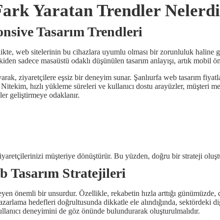
ark Yaratan Trendler Nelerd
sive Tasarım Trendleri
kte, web sitelerinin bu cihazlara uyumlu olması bir zorunluluk haline g
iden sadece masaüstü odaklı düşünülen tasarım anlayışı, artık mobil önce
rak, ziyaretçilere eşsiz bir deneyim sunar. Şanlıurfa web tasarım fiyatl
ekim, hızlı yükleme süreleri ve kullanıcı dostu arayüzler, müşteri mem
ler geliştirmeye odaklanır.
iyaretçilerinizi müşteriye dönüştürür. Bu yüzden, doğru bir strateji olu
 Tasarım Stratejileri
kleyen önemli bir unsurdur. Özellikle, rekabetin hızla arttığı günümüzde,
pazarlama hedefleri doğrultusunda dikkatle ele alındığında, sektördeki d
kullanıcı deneyimini de göz önünde bulundurarak oluşturulmalıdır.