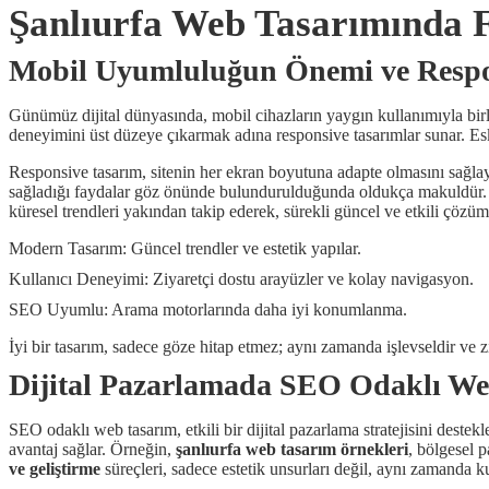
Şanlıurfa Web Tasarımında F
Mobil Uyumluluğun Önemi ve Respon
Günümüz dijital dünyasında, mobil cihazların yaygın kullanımıyla birli
deneyimini üst düzeye çıkarmak adına responsive tasarımlar sunar. Esk
Responsive tasarım, sitenin her ekran boyutuna adapte olmasını sağlaya
sağladığı faydalar göz önünde bulundurulduğunda oldukça makuldür. Nit
küresel trendleri yakından takip ederek, sürekli güncel ve etkili çözüm
Modern Tasarım: Güncel trendler ve estetik yapılar.
Kullanıcı Deneyimi: Ziyaretçi dostu arayüzler ve kolay navigasyon.
SEO Uyumlu: Arama motorlarında daha iyi konumlanma.
İyi bir tasarım, sadece göze hitap etmez; aynı zamanda işlevseldir ve z
Dijital Pazarlamada SEO Odaklı Web
SEO odaklı web tasarım, etkili bir dijital pazarlama stratejisini deste
avantaj sağlar. Örneğin,
şanlıurfa web tasarım örnekleri
, bölgesel 
ve geliştirme
süreçleri, sadece estetik unsurları değil, aynı zamanda 