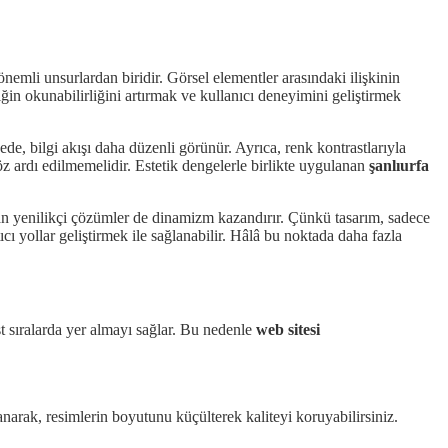
nemli unsurlardan biridir. Görsel elementler arasındaki ilişkinin
iğin okunabilirliğini artırmak ve kullanıcı deneyimini geliştirmek
ede, bilgi akışı daha düzenli görünür. Ayrıca, renk kontrastlarıyla
göz ardı edilmemelidir. Estetik dengelerle birlikte uygulanan
şanlıurfa
nan yenilikçi çözümler de dinamizm kazandırır. Çünkü tasarım, sadece
ıcı yollar geliştirmek ile sağlanabilir. Hâlâ bu noktada daha fazla
st sıralarda yer almayı sağlar. Bu nedenle
web sitesi
anarak, resimlerin boyutunu küçülterek kaliteyi koruyabilirsiniz.