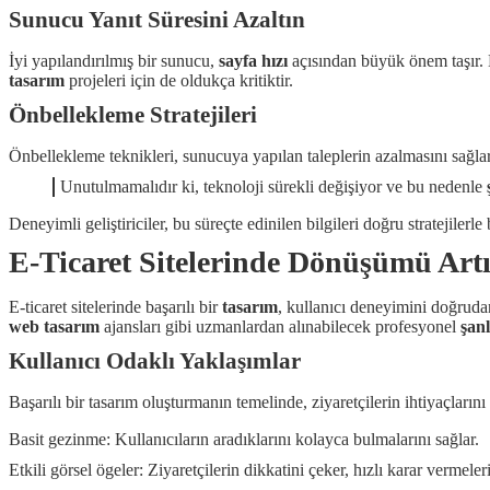
Sunucu Yanıt Süresini Azaltın
İyi yapılandırılmış bir sunucu,
sayfa hızı
açısından büyük önem taşır. B
tasarım
projeleri için de oldukça kritiktir.
Önbellekleme Stratejileri
Önbellekleme teknikleri, sunucuya yapılan taleplerin azalmasını sağlar. 
Unutulmamalıdır ki, teknoloji sürekli değişiyor ve bu nedenle
Deneyimli geliştiriciler, bu süreçte edinilen bilgileri doğru stratejilerl
E-Ticaret Sitelerinde Dönüşümü Art
E-ticaret sitelerinde başarılı bir
tasarım
, kullanıcı deneyimini doğrudan
web tasarım
ajansları gibi uzmanlardan alınabilecek profesyonel
şan
Kullanıcı Odaklı Yaklaşımlar
Başarılı bir tasarım oluşturmanın temelinde, ziyaretçilerin ihtiyaçlar
Basit gezinme: Kullanıcıların aradıklarını kolayca bulmalarını sağlar.
Etkili görsel ögeler: Ziyaretçilerin dikkatini çeker, hızlı karar vermeler