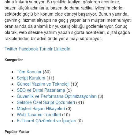
olma imkanı sunuyor. Bu şekilde faaliyet gösteren acenteler,
bazen küçük adımlarla, bazen de daha radikal iyileştirmelerle,
sektörde güçlü bir konum elde etmeyi başarıyor. Bunun yanında,
çevrimiçi hizmet altyapısına geçiş yapanların müşteri memnuniyeti
oranlarında da anlamlı bir yükseliş olduğu gözlemleniyor. Sonuç
olarak, web sitesine yatırım yapan sigorta acenteleri, dijital çağda
rakiplerinden bir adım önde yer almayı sürdürüyor.
Twitter
Facebook
Tumblr
LinkedIn
Kategoriler
Tüm Konular
(80)
Script Kurulum
(11)
Güncel Yazılım ve Teknoloji
(10)
SEO ve Dijital Pazarlama
(5)
Güvenlik ve Performans Optimizasyonları
(3)
Sektöre Özel Script Çözümleri
(41)
Müşteri Başarı Hikayeleri
(0)
Web Tasarım Trendleri
(10)
E-Ticaret Çözümleri ve İpuçları
(0)
Popüler Yazılar