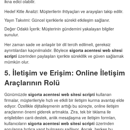
ikna edici olabilir.
Hedef Kitle Analizi: Müşterilerin ihtiyaçları ve arayışları takip edilir.
Yayın Takvimi: Güncel içeriklerle sürekli etkileşim sağlanır.
Değer Odaklı İçerik: Müşterinin gündemini yakalayan bilgiler
sunulur.
Her zaman sade ve anlaşılır bir dil tercih edilmeli, gereksiz
ayrıntılardan kaçınılmalıdır. Böylece
sigorta acentesi web sitesi
scripti
üzerinden paylaşılan içerikte süreklilik ve güven sağlamak
mümkün olur.
5. İletişim ve Erişim: Online İletişim
Araçlarının Rolü
Günümüzde
sigorta acentesi web sitesi scripti
kullanan
firmalar, müşterileriyle hızlı ve etkili bir iletişim kurma avantajı elde
ediyor. Özellikle dijitalleşmenin arttığı bu süreçte, online iletişim
araçlarının önemi giderek artmakta. Zira, tek bir tıklama ile
erişilebilen canlı destek, anlık mesajlaşma ve iletişim formları,
kullanıcıların
sigorta acentesi web sitesi scripti
üzerinden
sorularına hızlıca yanıt bulmasını sağlıyor. Ancak, herkes bu