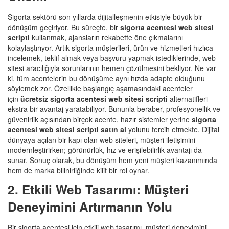
Sigorta sektörü son yıllarda dijitalleşmenin etkisiyle büyük bir
dönüşüm geçiriyor. Bu süreçte, bir
sigorta acentesi web sitesi
scripti
kullanmak, ajansların rekabette öne çıkmalarını
kolaylaştırıyor. Artık sigorta müşterileri, ürün ve hizmetleri hızlıca
incelemek, teklif almak veya başvuru yapmak istediklerinde, web
sitesi aracılığıyla sorunlarının hemen çözülmesini bekliyor. Ne var
ki, tüm acentelerin bu dönüşüme aynı hızda adapte olduğunu
söylemek zor. Özellikle başlangıç aşamasındaki acenteler
için
ücretsiz sigorta acentesi web sitesi scripti
alternatifleri
ekstra bir avantaj yaratabiliyor. Bununla beraber, profesyonellik ve
güvenirlik açısından birçok acente, hazır sistemler yerine
sigorta
acentesi web sitesi scripti satın al
yolunu tercih etmekte. Dijital
dünyaya açılan bir kapı olan web siteleri, müşteri iletişimini
modernleştirirken; görünürlük, hız ve erişilebilirlik avantajı da
sunar. Sonuç olarak, bu dönüşüm hem yeni müşteri kazanımında
hem de marka bilinirliğinde kilit bir rol oynar.
2. Etkili Web Tasarımı: Müşteri
Deneyimini Artırmanın Yolu
Bir sigorta acentesi için etkili web tasarımı, müşteri deneyimini