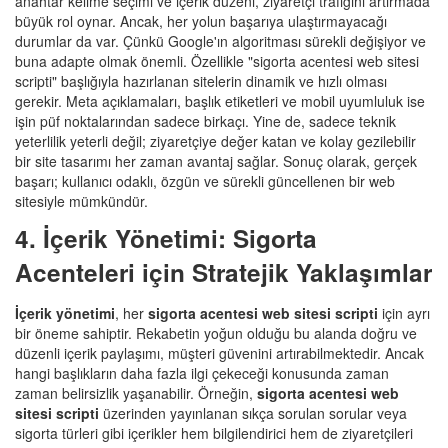
anahtar kelime seçimi ve içerik düzeni, ziyaretçi trafiğini artırmada
büyük rol oynar. Ancak, her yolun başarıya ulaştırmayacağı
durumlar da var. Çünkü Google'ın algoritması sürekli değişiyor ve
buna adapte olmak önemli. Özellikle "sigorta acentesi web sitesi
scripti" başlığıyla hazırlanan sitelerin dinamik ve hızlı olması
gerekir. Meta açıklamaları, başlık etiketleri ve mobil uyumluluk ise
işin püf noktalarından sadece birkaçı. Yine de, sadece teknik
yeterlilik yeterli değil; ziyaretçiye değer katan ve kolay gezilebilir
bir site tasarımı her zaman avantaj sağlar. Sonuç olarak, gerçek
başarı; kullanıcı odaklı, özgün ve sürekli güncellenen bir web
sitesiyle mümkündür.
4. İçerik Yönetimi: Sigorta
Acenteleri için Stratejik Yaklaşımlar
İçerik yönetimi
, her
sigorta acentesi web sitesi scripti
için ayrı
bir öneme sahiptir. Rekabetin yoğun olduğu bu alanda doğru ve
düzenli içerik paylaşımı, müşteri güvenini artırabilmektedir. Ancak
hangi başlıkların daha fazla ilgi çekeceği konusunda zaman
zaman belirsizlik yaşanabilir. Örneğin,
sigorta acentesi web
sitesi scripti
üzerinden yayınlanan sıkça sorulan sorular veya
sigorta türleri gibi içerikler hem bilgilendirici hem de ziyaretçileri