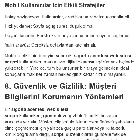
Mobil Kullanıcılar İçin Etkili Stratejiler
Kolay navigasyon: Kullanıcılar, aradıklarına rahatça ulaşabilmeli.
Hızlı yükleme: Sayfa açılış süresi düşük olmalı.
Duyarlı tasarım: Farklı ekran boyutlarına anında uyum sağlamalı.
Yalın arayüz: Gereksiz detaylardan kaçınılmalı.
Mobilde etkili bir deneyim sunmak,
sigorta acentesi web sitesi
scripti
kullanılırken markanızın dijital başarısını görünmez biçimde
yükseltebilir. Yine de, tüm bu unsurlar bir araya gelmeden ideal
sonuçlar almak her zaman beklediğiniz kadar hızlı olmayabilir.
8. Güvenlik ve Gizlilik: Müşteri
Bilgilerini Korumanın Yöntemleri
Bir
sigorta acentesi web sitesi
scripti
kullanırken,
güvenlik
ve
gizlilik
öncelikli hususlar
arasında yer alır. Müşteri bilgilerinin istenmeyen üçüncü şahısların
eline geçmemesi için yalnızca güçlü parolalar veya iki faktörlü
kimlik doğrulama değil,
scripti
düzenli olarak güncellemek de