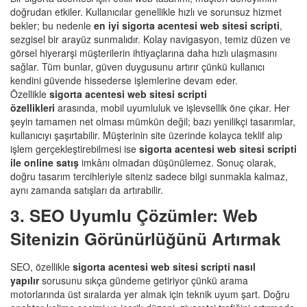
doğrudan etkiler. Kullanıcılar genellikle hızlı ve sorunsuz hizmet
bekler; bu nedenle
en iyi sigorta acentesi web sitesi scripti
,
sezgisel bir arayüz sunmalıdır. Kolay navigasyon, temiz düzen ve
görsel hiyerarşi müşterilerin ihtiyaçlarına daha hızlı ulaşmasını
sağlar. Tüm bunlar, güven duygusunu artırır çünkü kullanıcı
kendini güvende hissederse işlemlerine devam eder.
Özellikle
sigorta acentesi web sitesi scripti
özellikleri
arasında, mobil uyumluluk ve işlevsellik öne çıkar. Her
şeyin tamamen net olması mümkün değil; bazı yenilikçi tasarımlar,
kullanıcıyı şaşırtabilir. Müşterinin site üzerinde kolayca teklif alıp
işlem gerçekleştirebilmesi ise
sigorta acentesi web sitesi scripti
ile online satış
imkânı olmadan düşünülemez. Sonuç olarak,
doğru tasarım tercihleriyle siteniz sadece bilgi sunmakla kalmaz,
aynı zamanda satışları da artırabilir.
3. SEO Uyumlu Çözümler: Web
Sitenizin Görünürlüğünü Artırmak
SEO, özellikle
sigorta acentesi web sitesi scripti nasıl
yapılır
sorusunu sıkça gündeme getiriyor çünkü arama
motorlarında üst sıralarda yer almak için teknik uyum şart. Doğru