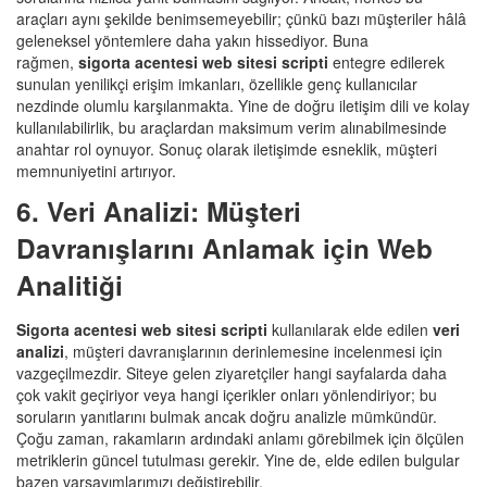
araçları aynı şekilde benimsemeyebilir; çünkü bazı müşteriler hâlâ
geleneksel yöntemlere daha yakın hissediyor. Buna
rağmen,
sigorta acentesi web sitesi scripti
entegre edilerek
sunulan yenilikçi erişim imkanları, özellikle genç kullanıcılar
nezdinde olumlu karşılanmakta. Yine de doğru iletişim dili ve kolay
kullanılabilirlik, bu araçlardan maksimum verim alınabilmesinde
anahtar rol oynuyor. Sonuç olarak iletişimde esneklik, müşteri
memnuniyetini artırıyor.
6. Veri Analizi: Müşteri
Davranışlarını Anlamak için Web
Analitiği
Sigorta acentesi web sitesi scripti
kullanılarak elde edilen
veri
analizi
, müşteri davranışlarının derinlemesine incelenmesi için
vazgeçilmezdir. Siteye gelen ziyaretçiler hangi sayfalarda daha
çok vakit geçiriyor veya hangi içerikler onları yönlendiriyor; bu
soruların yanıtlarını bulmak ancak doğru analizle mümkündür.
Çoğu zaman, rakamların ardındaki anlamı görebilmek için ölçülen
metriklerin güncel tutulması gerekir. Yine de, elde edilen bulgular
bazen varsayımlarımızı değiştirebilir.