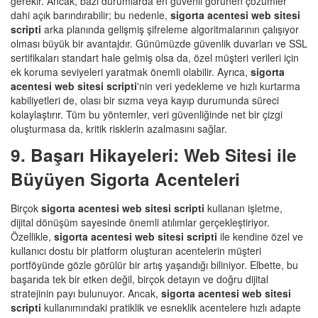
gerekir. Ancak, bazı durumlarda en güvenli görünen çözümler
dahi açık barındırabilir; bu nedenle,
sigorta acentesi web sitesi
scripti
arka planında gelişmiş şifreleme algoritmalarının çalışıyor
olması büyük bir avantajdır. Günümüzde güvenlik duvarları ve SSL
sertifikaları standart hale gelmiş olsa da, özel müşteri verileri için
ek koruma seviyeleri yaratmak önemli olabilir. Ayrıca,
sigorta
acentesi web sitesi scripti
'nin veri yedekleme ve hızlı kurtarma
kabiliyetleri de, olası bir sızma veya kayıp durumunda süreci
kolaylaştırır. Tüm bu yöntemler, veri güvenliğinde net bir çizgi
oluşturmasa da, kritik risklerin azalmasını sağlar.
9. Başarı Hikayeleri: Web Sitesi ile
Büyüyen Sigorta Acenteleri
Birçok
sigorta acentesi web sitesi scripti
kullanan işletme,
dijital dönüşüm sayesinde önemli atılımlar gerçekleştiriyor.
Özellikle,
sigorta acentesi web sitesi scripti
ile kendine özel ve
kullanıcı dostu bir platform oluşturan acentelerin müşteri
portföyünde gözle görülür bir artış yaşandığı biliniyor. Elbette, bu
başarıda tek bir etken değil, birçok detayın ve doğru dijital
stratejinin payı bulunuyor. Ancak,
sigorta acentesi web sitesi
scripti
kullanımındaki pratiklik ve esneklik acentelere hızlı adapte