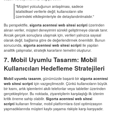
"Müşteri yolculuğunun anlaşılması, sadece
istatistiksel verilerle değil; kullanıcıların site
üzerindeki etkileşimleriyle de detaylandırılmalıdır."
Bu perspektifle,
sigorta acentesi web sitesi scripti
üzerinden
alınan veriler, müşteri deneyimini sürekli geliştirmeye olanak tanır.
Ancak gerçek sonuçlara ulaşmak için, verileri yalnızca sayısal
olarak değil, bağlama göre de değerlendirmek önemlidir. Bunun
sonucunda,
sigorta acentesi web sitesi scripti
ile yapılan
analitik çalışmalar, stratejik kararların temelini oluşturur.
7. Mobil Uyumlu Tasarım: Mobil
Kullanıcıları Hedefleme Stratejileri
Mobil uyumlu tasarım
, günümüzde başarılı bir
sigorta acentesi
web sitesi scripti
için vazgeçilmezdir. Çünkü kullanıcıların büyük
bir kısmı, artık işlemlerini akıllı telefonlar veya tabletler üzerinden
gerçekleştiriyor. Bu noktada, ziyaretçilerin karşılaştığı ilk izlenim
kritik öneme sahip olabilir.
Sigorta acentesi web sitesi
scripti
kullanan firmalar, mobil platformlara özel optimizasyon
yapmadıklarında müşteri kaybı yaşama riskiyle karşı karşıyadır.