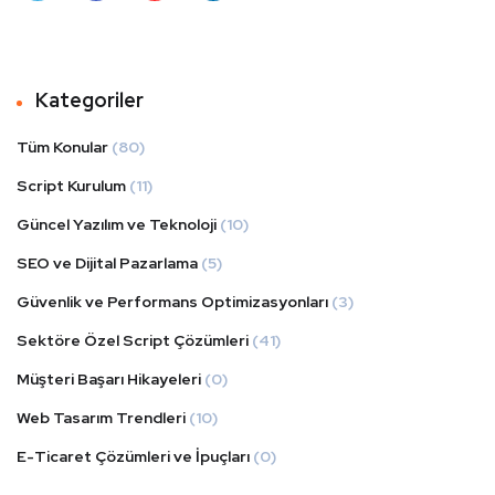
Twit
Face
Tum
Linke
ter
book
blr
dIn
Kategoriler
Tüm Konular
(80)
Script Kurulum
(11)
Güncel Yazılım ve Teknoloji
(10)
SEO ve Dijital Pazarlama
(5)
Güvenlik ve Performans Optimizasyonları
(3)
Sektöre Özel Script Çözümleri
(41)
Müşteri Başarı Hikayeleri
(0)
Web Tasarım Trendleri
(10)
E-Ticaret Çözümleri ve İpuçları
(0)