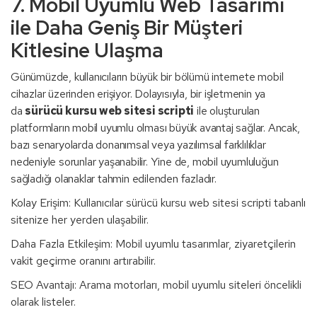
7. Mobil Uyumlu Web Tasarımı
ile Daha Geniş Bir Müşteri
Kitlesine Ulaşma
Günümüzde, kullanıcıların büyük bir bölümü internete mobil
cihazlar üzerinden erişiyor. Dolayısıyla, bir işletmenin ya
da
sürücü kursu web sitesi scripti
ile oluşturulan
platformların mobil uyumlu olması büyük avantaj sağlar. Ancak,
bazı senaryolarda donanımsal veya yazılımsal farklılıklar
nedeniyle sorunlar yaşanabilir. Yine de, mobil uyumluluğun
sağladığı olanaklar tahmin edilenden fazladır.
Kolay Erişim: Kullanıcılar sürücü kursu web sitesi scripti tabanlı
sitenize her yerden ulaşabilir.
Daha Fazla Etkileşim: Mobil uyumlu tasarımlar, ziyaretçilerin
vakit geçirme oranını artırabilir.
SEO Avantajı: Arama motorları, mobil uyumlu siteleri öncelikli
olarak listeler.