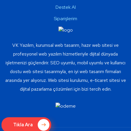
Destek Al
Siparişlerim
VK Yazılım, kurumsal web tasarım, hazır web sitesi ve
profesyonel web yazılım hizmetleriyle dijital dünyada
işletmenizi güçlendirir. SEO uyumlu, mobil uyumlu ve kullanıcı
dostu web sitesi tasarımıyla, en iyi web tasarım firmaları
arasında yer alıyoruz. Web sitesi kurulumu, e-ticaret sitesi ve
dijital pazarlama çözümleri için bizi tercih edin.
Tıkla Ara