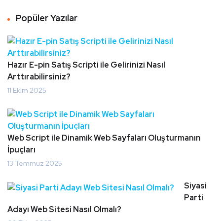
Popüler Yazılar
Hazır E-pin Satış Scripti ile Gelirinizi Nasıl
Arttırabilirsiniz?
11 Ekim 2025
Web Script ile Dinamik Web Sayfaları Oluşturmanın
İpuçları
13 Temmuz 2025
Siyasi
Parti
Adayı Web Sitesi Nasıl Olmalı?