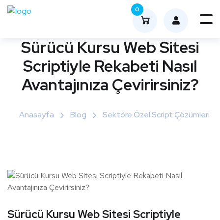
0
Me
nüy
Sürücü Kursu Web Sitesi
ü
Scriptiyle Rekabeti Nasıl
Aç
Avantajınıza Çevirirsiniz?
Anasayfa
Blog
Sektöre Özel Script Çözümleri
Sürücü Kursu Web Sitesi Scriptiyle