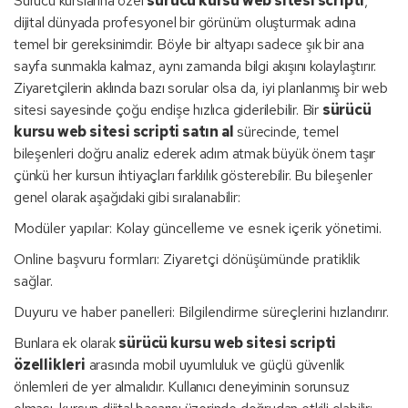
Sürücü kurslarına özel
sürücü kursu web sitesi scripti
,
dijital dünyada profesyonel bir görünüm oluşturmak adına
temel bir gereksinimdir. Böyle bir altyapı sadece şık bir ana
sayfa sunmakla kalmaz, aynı zamanda bilgi akışını kolaylaştırır.
Ziyaretçilerin aklında bazı sorular olsa da, iyi planlanmış bir web
sitesi sayesinde çoğu endişe hızlıca giderilebilir. Bir
sürücü
kursu web sitesi scripti satın al
sürecinde, temel
bileşenleri doğru analiz ederek adım atmak büyük önem taşır
çünkü her kursun ihtiyaçları farklılık gösterebilir. Bu bileşenler
genel olarak aşağıdaki gibi sıralanabilir:
Modüler yapılar: Kolay güncelleme ve esnek içerik yönetimi.
Online başvuru formları: Ziyaretçi dönüşümünde pratiklik
sağlar.
Duyuru ve haber panelleri: Bilgilendirme süreçlerini hızlandırır.
Bunlara ek olarak
sürücü kursu web sitesi scripti
özellikleri
arasında mobil uyumluluk ve güçlü güvenlik
önlemleri de yer almalıdır. Kullanıcı deneyiminin sorunsuz