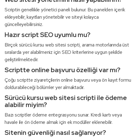
Scriptin genellikle yönetici paneli bulunur. Bu panelden içerik
ekleyebilir, kayıtları yönetebilir ve siteyi kolayca
güncelleyebilirsiniz.
Hazır script SEO uyumlu mu?
Birçok sürücü kursu web sitesi scripti, arama motorlarında üst
sıralarda yer alabilmeniz için SEO kriterlerine uygun şekilde
geliştirilmektedir.
Scriptte online başvuru özelliği var mı?
Çoğu scriptte ziyaretçilerin online başvuru veya ön kayıt formu
doldurabileceği bölümler yer almaktadır.
Sürücü kursu web sitesi scripti ile ödeme
alabilir miyim?
Bazı scriptler ödeme entegrasyonu sunar. Kredi kartı veya
havale ile ön ödeme almak için ek modüller eklenebilir.
Sitenin güvenliği nasıl sağlanıyor?