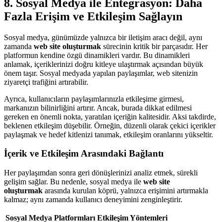
8. Sosyal Medya ile Entegrasyon: Daha
Fazla Erişim ve Etkileşim Sağlayın
Sosyal medya, günümüzde yalnızca bir iletişim aracı değil, aynı
zamanda
web site oluşturmak
sürecinin kritik bir parçasıdır. Her
platformun kendine özgü dinamikleri vardır. Bu dinamikleri
anlamak, içeriklerinizi doğru kitleye ulaştırmak açısından büyük
önem taşır. Sosyal medyada yapılan paylaşımlar, web sitenizin
ziyaretçi trafiğini artırabilir.
Ayrıca, kullanıcıların paylaşımlarınızla etkileşime girmesi,
markanızın bilinirliğini artırır. Ancak, burada dikkat edilmesi
gereken en önemli nokta, yaratılan içeriğin kalitesidir. Aksi takdirde,
beklenen etkileşim düşebilir. Örneğin, düzenli olarak çekici içerikler
paylaşmak ve hedef kitlenizi tanımak, etkileşim oranlarını yükseltir.
İçerik ve Etkileşim Arasındaki Bağlantı
Her paylaşımdan sonra geri dönüşlerinizi analiz etmek, sürekli
gelişim sağlar. Bu nedenle, sosyal medya ile
web site
oluşturmak
arasında kurulan köprü, yalnızca erişimini artırmakla
kalmaz; aynı zamanda kullanıcı deneyimini zenginleştirir.
Sosyal Medya Platformları
Etkileşim Yöntemleri