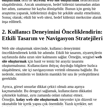
oluşturmak
hem de
ücretsiz web site oluşturmak
hedeflerinize
ulaşabilirsiniz. Ancak unutmayın, hedef kitlenizi tanımadan atılan
her adım, zamansız bir kayba dönüşebilir. Bunun için geniş bir
araştırma yaparak, kitlelerinizi doğru bir şekilde analiz etmelisiniz.
Sonuç olarak; etkili bir web sitesi, hedef kitlenizi merkezine alarak
inşa edilmeli.
2. Kullanıcı Deneyimini Önceliklendirin:
Etkili Tasarım ve Navigasyon Stratejileri
Web site oluşturmak sürecinde, kullanıcı deneyimini
önceliklendirmek kritik bir adımdır. Etkili bir tasarım, ziyaretçilerin
sayfanızda daha uzun süre kalmasını sağlar. Örneğin, sezgisel
web
site oluşturmak
için basit ve temiz bir arayüz tasarımı
oluşturmalısınız. Kullanıcıların ihtiyaç duyduğu bilgilere hızlıca
ulaşabilmesi, site içi navigasyonun verimli olmasına bağlıdır. Bu
nedenle, menülerin ve linklerin mantıklı bir sıra ile yerleştirilmesi
gereklidir.
Ayrıca, görsel unsurlar dikkat çekici olmalı ama aşırıya
kaçmamalıdır. Bu dengeyi sağlamak, kullanıcıların dikkatini
çekmekle kalmaz, aynı zamanda onları rahatsız etmez.
Örneğin,
kolay web site oluşturmak
isteyenler için düzenli ve
okunabilir bir içerik yapısı çok önemlidir. Yazılı içerikler, net