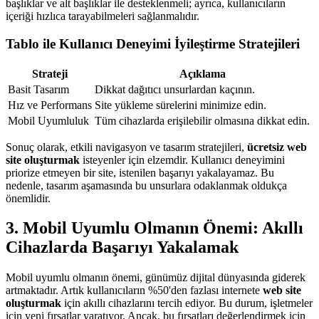
başlıklar ve alt başlıklar ile desteklenmeli; ayrıca, kullanıcıların
içeriği hızlıca tarayabilmeleri sağlanmalıdır.
Tablo ile Kullanıcı Deneyimi İyileştirme Stratejileri
Strateji
Açıklama
Basit Tasarım
Dikkat dağıtıcı unsurlardan kaçının.
Hız ve Performans
Site yükleme sürelerini minimize edin.
Mobil Uyumluluk
Tüm cihazlarda erişilebilir olmasına dikkat edin.
Sonuç olarak, etkili navigasyon ve tasarım stratejileri,
ücretsiz web
site oluşturmak
isteyenler için elzemdir. Kullanıcı deneyimini
priorize etmeyen bir site, istenilen başarıyı yakalayamaz. Bu
nedenle, tasarım aşamasında bu unsurlara odaklanmak oldukça
önemlidir.
3. Mobil Uyumlu Olmanın Önemi: Akıllı
Cihazlarda Başarıyı Yakalamak
Mobil uyumlu olmanın önemi, günümüz dijital dünyasında giderek
artmaktadır. Artık kullanıcıların %50'den fazlası internete
web site
oluşturmak
için akıllı cihazlarını tercih ediyor. Bu durum, işletmeler
için yeni fırsatlar yaratıyor. Ancak, bu fırsatları değerlendirmek için