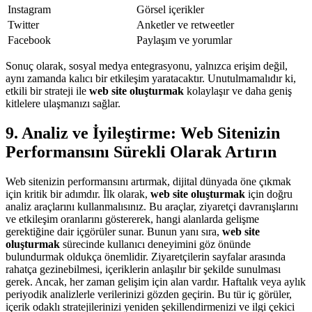
Instagram
Görsel içerikler
Twitter
Anketler ve retweetler
Facebook
Paylaşım ve yorumlar
Sonuç olarak, sosyal medya entegrasyonu, yalnızca erişim değil,
aynı zamanda kalıcı bir etkileşim yaratacaktır. Unutulmamalıdır ki,
etkili bir strateji ile
web site oluşturmak
kolaylaşır ve daha geniş
kitlelere ulaşmanızı sağlar.
9. Analiz ve İyileştirme: Web Sitenizin
Performansını Sürekli Olarak Artırın
Web sitenizin performansını artırmak, dijital dünyada öne çıkmak
için kritik bir adımdır. İlk olarak,
web site oluşturmak
için doğru
analiz araçlarını kullanmalısınız. Bu araçlar, ziyaretçi davranışlarını
ve etkileşim oranlarını göstererek, hangi alanlarda gelişme
gerektiğine dair içgörüler sunar. Bunun yanı sıra,
web site
oluşturmak
sürecinde kullanıcı deneyimini göz önünde
bulundurmak oldukça önemlidir. Ziyaretçilerin sayfalar arasında
rahatça gezinebilmesi, içeriklerin anlaşılır bir şekilde sunulması
gerek. Ancak, her zaman gelişim için alan vardır. Haftalık veya aylık
periyodik analizlerle verilerinizi gözden geçirin. Bu tür iç görüler,
içerik odaklı stratejilerinizi yeniden şekillendirmenizi ve ilgi çekici