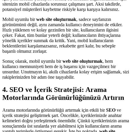
sitenizin mobil cihazlarda sorunsuz çalışması şart. Aksi takdirde,
potansiyel müşterileri kaybetme riskiyle karşı karşıya kalırsınız.
Mobil uyumlu bir
web site oluşturmak
, sadece sayfanızın
görünümünü değil, aynı zamanda kullanıcı deneyimini de etkiler.
Hızlı yüklenen ve kolay gezinilen bir site, kullanıcıların ilgisini
çeker. Fakat, tüm bunlar yeterli değil; kullanıcıların ihtiyaçlarına
yönelik içerikler sunmak da kritik. Yani, mobil kullanıcıların
beklentilerini karşılamazsanız, rekabette geri kalır, bu sebeple
başarılı olmanız zorlaşır.
Sonuç olarak, mobil uyumlu bir
web site oluşturmak
, hem
kullanıcı memnuniyeti hem de iş başarısı için vazgeçilmez bir
unsurdur. Unutmayın ki, akıllı cihazlarda kolay erişim sağlamak, sizi
rakiplerinizden bir adım öne taşıyabilir.
4. SEO ve İçerik Stratejisi: Arama
Motorlarında Görünürlüğünüzü Artırın
Arama motorlarında görünürlüğü artırmak için etkili bir
SEO
ve
içerik stratejisi geliştirmek şart. Öncelikle, içeriklerinizde anahtar
kelimeleri doğru yerleştirmek önemlidir. Çünkü içeriklerinizin arama
sonuçlarında üst sıralarda yer alabilmesi için kullanıcıların arama
yaptığı terimlerle örtüşmesi gerekir. İşte bu noktada,
web site