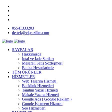
05541333203
destek@vkyazilim.com
SAYFALAR
Hakkımızda
İptal ve İade Şartları
Mesafeli Satış Sözleşmesi
Banka Hesaplarimiz
TÜM ÜRÜNLER
HİZMETLER
Web Tasarım Hizmeti
Backlink Hizmetleri
Tanıtım Yazısı Hizmeti
Makale Yazma Hizmeti
Google Ads ( Google Reklam )
Google İşletmem Hizmeti
Seo Hizmetleri