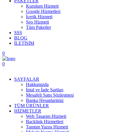
PAKETLER
Kurulum Hizmeti
Google Hizmetleri
İçerik Hizmeti
Seo Hizmeti
Tüm Paketler
SSS
BLOG
İLETİŞİM
0
0
Menüyü Aç
SAYFALAR
Hakkımızda
İptal ve İade Şartları
Mesafeli Satış Sözleşmesi
Banka Hesaplarimiz
TÜM ÜRÜNLER
HİZMETLER
Web Tasarım Hizmeti
Backlink Hizmetleri
Tanıtım Yazısı Hizmeti