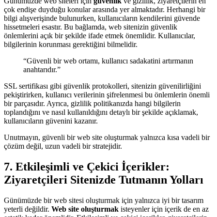
Günümüzde web siteleri için
güvenlik
ve gizlilik, ziyaretçilerin en
çok endişe duyduğu konular arasında yer almaktadır. Herhangi bir
bilgi alışverişinde bulunurken, kullanıcıların kendilerini güvende
hissetmeleri esastır. Bu bağlamda, web sitenizin güvenlik
önlemlerini açık bir şekilde ifade etmek önemlidir. Kullanıcılar,
bilgilerinin korunması gerektiğini bilmelidir.
“Güvenli bir web ortamı, kullanıcı sadakatini artırmanın
anahtarıdır.”
SSL sertifikası gibi güvenlik protokolleri, sitenizin güvenilirliğini
pekiştirirken, kullanıcı verilerinin şifrelenmesi bu önlemlerin önemli
bir parçasıdır. Ayrıca, gizlilik politikanızda hangi bilgilerin
toplandığını ve nasıl kullanıldığını detaylı bir şekilde açıklamak,
kullanıcıların güvenini kazanır.
Unutmayın, güvenli bir web site oluşturmak yalnızca kısa vadeli bir
çözüm değil, uzun vadeli bir stratejidir.
7. Etkileşimli ve Çekici İçerikler:
Ziyaretçileri Sitenizde Tutmanın Yolları
Günümüzde bir web sitesi oluşturmak için yalnızca iyi bir tasarım
yeterli değildir.
Web site oluşturmak
isteyenler için içerik de en az