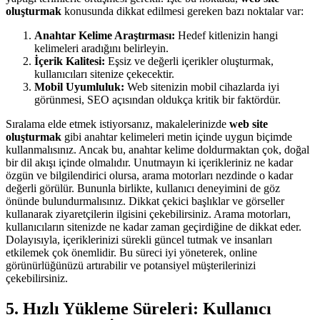
oluşturmak
konusunda dikkat edilmesi gereken bazı noktalar var:
Anahtar Kelime Araştırması:
Hedef kitlenizin hangi
kelimeleri aradığını belirleyin.
İçerik Kalitesi:
Eşsiz ve değerli içerikler oluşturmak,
kullanıcıları sitenize çekecektir.
Mobil Uyumluluk:
Web sitenizin mobil cihazlarda iyi
görünmesi, SEO açısından oldukça kritik bir faktördür.
Sıralama elde etmek istiyorsanız, makalelerinizde
web site
oluşturmak
gibi anahtar kelimeleri metin içinde uygun biçimde
kullanmalısınız. Ancak bu, anahtar kelime doldurmaktan çok, doğal
bir dil akışı içinde olmalıdır. Unutmayın ki içerikleriniz ne kadar
özgün ve bilgilendirici olursa, arama motorları nezdinde o kadar
değerli görülür. Bununla birlikte, kullanıcı deneyimini de göz
önünde bulundurmalısınız. Dikkat çekici başlıklar ve görseller
kullanarak ziyaretçilerin ilgisini çekebilirsiniz. Arama motorları,
kullanıcıların sitenizde ne kadar zaman geçirdiğine de dikkat eder.
Dolayısıyla, içeriklerinizi sürekli güncel tutmak ve insanları
etkilemek çok önemlidir. Bu süreci iyi yöneterek, online
görünürlüğünüzü artırabilir ve potansiyel müşterilerinizi
çekebilirsiniz.
5. Hızlı Yükleme Süreleri: Kullanıcı