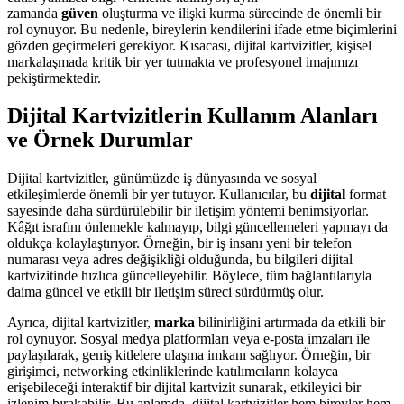
zamanda
güven
oluşturma ve ilişki kurma sürecinde de önemli bir
rol oynuyor. Bu nedenle, bireylerin kendilerini ifade etme biçimlerini
gözden geçirmeleri gerekiyor. Kısacası, dijital kartvizitler, kişisel
markalaşmada kritik bir yer tutmakta ve profesyonel imajımızı
pekiştirmektedir.
Dijital Kartvizitlerin Kullanım Alanları
ve Örnek Durumlar
Dijital kartvizitler, günümüzde iş dünyasında ve sosyal
etkileşimlerde önemli bir yer tutuyor. Kullanıcılar, bu
dijital
format
sayesinde daha sürdürülebilir bir iletişim yöntemi benimsiyorlar.
Kâğıt israfını önlemekle kalmayıp, bilgi güncellemeleri yapmayı da
oldukça kolaylaştırıyor. Örneğin, bir iş insanı yeni bir telefon
numarası veya adres değişikliği olduğunda, bu bilgileri dijital
kartvizitinde hızlıca güncelleyebilir. Böylece, tüm bağlantılarıyla
daima güncel ve etkili bir iletişim süreci sürdürmüş olur.
Ayrıca, dijital kartvizitler,
marka
bilinirliğini artırmada da etkili bir
rol oynuyor. Sosyal medya platformları veya e-posta imzaları ile
paylaşılarak, geniş kitlelere ulaşma imkanı sağlıyor. Örneğin, bir
girişimci, networking etkinliklerinde katılımcıların kolayca
erişebileceği interaktif bir dijital kartvizit sunarak, etkileyici bir
izlenim bırakabilir. Bu anlamda, dijital kartvizitler hem bireyler hem