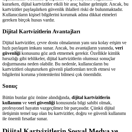
kurarken, dijital kartvizitler etkili bir araç haline gelmiştir. Ancak, bu
kartvizitler paylaşılırken güvenlik ihlalleri riski de bulunmaktadır.
Kullanıcıların kişisel bilgilerini korumak adına dikkat etmeleri
gereken birçok husus vardır.
Dijital Kartvizitlerin Avantajları
Dijital kartvizitler, çevre dostu olmalarının yanı sıra kolay erişim ve
hızlı paylaşım imkanı sunar. Ancak, bu avantajların yanında,
veri
güvenliği
konusunu göz ardı etmemek gerekir. Özellikle kimlik
hırsızlığı gibi tehlikeler, dijital kartvizitlerin olumsuz sonuçlar
doğurmasına neden olabilir. Bu nedenle, kullanıcıların bu
kartvizitleri oluştururken güvenli platformları tercih etmesi ve
bilgilerini koruma yöntemlerini bilmesi çok önemlidir.
Sonuç
Bütün bunlar göz önüne alındığında,
dijital kartvizitlerin
kullanımı
ve
veri güvenliği
konusunda bilgi sahibi olmak,
profesyonel hayatın vazgeçilmez bir parçasıdır. Çünkü dijital
iletişimin temel taşı olan bu kartvizitler, doğru ve güvenli kullanımı
ile önemli fırsatlar sunar.
Dijital Kartvizitlerin Sosyal Medya ve