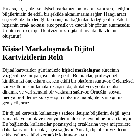
Bu araçlar, işinizi ve kişisel markanızı tanıtmanın yanı sıra, iletişim
bilgilerinizin de etkili bir şekilde aktarılmasını sağlar. Hangi aracı
seçeceğiniz, beklediğiniz sonuçlara bağlı olarak değişebilir. Fakat
hepsinin ortak noktası, size
pratik
ve estetik bir çözüm sunmasıdır.
Unutmayın ki, dijital kartvizitiniz, dijital dünyada ilk izlenimi
oluşturur!
Kişisel Markalaşmada Dijital
Kartvizitlerin Rolü
Dijital kartvizitler, günümüzde
kişisel markalaşma
sürecinin
vazgeçilmez bir parçası haline geldi. Bu araçlar, profesyonel
kimliğimizi öne çıkarmak için etkili bir platform sunuyor. Geleneksel
kartvizitlerin sınırlamaları karşısında, dijital versiyonları daha
dinamik ve veri zengini bir yaklaşım sağlıyor. Örneğin, sosyal
medya profillerine kolay erişim imkanı sunarak, iletişim ağımızı
genişletiyoruz.
Bir dijital kartvizit, kullanıcıya sadece iletişim bilgilerini değil, aynı
zamanda yetkinlik ve deneyimlerini de sergileyebilme fırsatı tanıyor.
Bu bağlamda, kullanıcılar potansiyel iş ortaklarına veya müşterilere
daha kapsamlı bir bakış açısı sağlıyor. Ancak, dijital kartvizitlerin
etkisi yalnızca bilgi vermekle kalmıyor; aynı