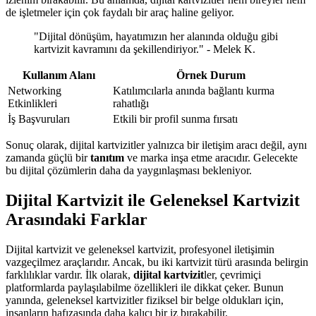
de işletmeler için çok faydalı bir araç haline geliyor.
"Dijital dönüşüm, hayatımızın her alanında olduğu gibi
kartvizit kavramını da şekillendiriyor." - Melek K.
Kullanım Alanı
Örnek Durum
Networking
Katılımcılarla anında bağlantı kurma
Etkinlikleri
rahatlığı
İş Başvuruları
Etkili bir profil sunma fırsatı
Sonuç olarak, dijital kartvizitler yalnızca bir iletişim aracı değil, aynı
zamanda güçlü bir
tanıtım
ve marka inşa etme aracıdır. Gelecekte
bu dijital çözümlerin daha da yaygınlaşması bekleniyor.
Dijital Kartvizit ile Geleneksel Kartvizit
Arasındaki Farklar
Dijital kartvizit ve geleneksel kartvizit, profesyonel iletişimin
vazgeçilmez araçlarıdır. Ancak, bu iki kartvizit türü arasında belirgin
farklılıklar vardır. İlk olarak,
dijital kartvizit
ler, çevrimiçi
platformlarda paylaşılabilme özellikleri ile dikkat çeker. Bunun
yanında, geleneksel kartvizitler fiziksel bir belge oldukları için,
insanların hafızasında daha kalıcı bir iz bırakabilir.