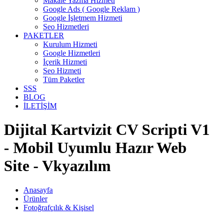
Makale Yazma Hizmeti
Google Ads ( Google Reklam )
Google İşletmem Hizmeti
Seo Hizmetleri
PAKETLER
Kurulum Hizmeti
Google Hizmetleri
İçerik Hizmeti
Seo Hizmeti
Tüm Paketler
SSS
BLOG
İLETİŞİM
Dijital Kartvizit CV Scripti V1
- Mobil Uyumlu Hazır Web
Site - Vkyazılım
Anasayfa
Ürünler
Fotoğrafçılık & Kişisel