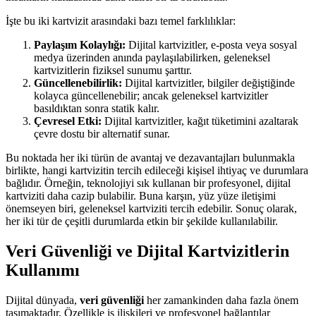
İşte bu iki kartvizit arasındaki bazı temel farklılıklar:
Paylaşım Kolaylığı:
Dijital kartvizitler, e-posta veya sosyal
medya üzerinden anında paylaşılabilirken, geleneksel
kartvizitlerin fiziksel sunumu şarttır.
Güncellenebilirlik:
Dijital kartvizitler, bilgiler değiştiğinde
kolayca güncellenebilir; ancak geleneksel kartvizitler
basıldıktan sonra statik kalır.
Çevresel Etki:
Dijital kartvizitler, kağıt tüketimini azaltarak
çevre dostu bir alternatif sunar.
Bu noktada her iki türün de avantaj ve dezavantajları bulunmakla
birlikte, hangi kartvizitin tercih edileceği kişisel ihtiyaç ve durumlara
bağlıdır. Örneğin, teknolojiyi sık kullanan bir profesyonel, dijital
kartviziti daha cazip bulabilir. Buna karşın, yüz yüze iletişimi
önemseyen biri, geleneksel kartviziti tercih edebilir. Sonuç olarak,
her iki tür de çeşitli durumlarda etkin bir şekilde kullanılabilir.
Veri Güvenliği ve Dijital Kartvizitlerin
Kullanımı
Dijital dünyada,
veri güvenliği
her zamankinden daha fazla önem
taşımaktadır. Özellikle iş ilişkileri ve profesyonel bağlantılar