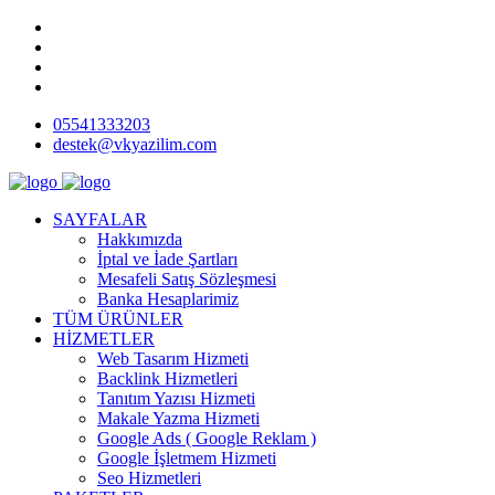
05541333203
destek@vkyazilim.com
SAYFALAR
Hakkımızda
İptal ve İade Şartları
Mesafeli Satış Sözleşmesi
Banka Hesaplarimiz
TÜM ÜRÜNLER
HİZMETLER
Web Tasarım Hizmeti
Backlink Hizmetleri
Tanıtım Yazısı Hizmeti
Makale Yazma Hizmeti
Google Ads ( Google Reklam )
Google İşletmem Hizmeti
Seo Hizmetleri