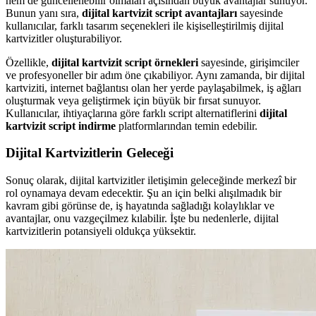
hem de güncellenebilir olmaları açısından büyük avantajlar sunuyor.
Bunun yanı sıra,
dijital kartvizit script avantajları
sayesinde
kullanıcılar, farklı tasarım seçenekleri ile kişiselleştirilmiş dijital
kartvizitler oluşturabiliyor.
Özellikle,
dijital kartvizit script örnekleri
sayesinde, girişimciler
ve profesyoneller bir adım öne çıkabiliyor. Aynı zamanda, bir dijital
kartviziti, internet bağlantısı olan her yerde paylaşabilmek, iş ağları
oluşturmak veya geliştirmek için büyük bir fırsat sunuyor.
Kullanıcılar, ihtiyaçlarına göre farklı script alternatiflerini
dijital
kartvizit script indirme
platformlarından temin edebilir.
Dijital Kartvizitlerin Geleceği
Sonuç olarak, dijital kartvizitler iletişimin geleceğinde merkezî bir
rol oynamaya devam edecektir. Şu an için belki alışılmadık bir
kavram gibi görünse de, iş hayatında sağladığı kolaylıklar ve
avantajlar, onu vazgeçilmez kılabilir. İşte bu nedenlerle, dijital
kartvizitlerin potansiyeli oldukça yüksektir.