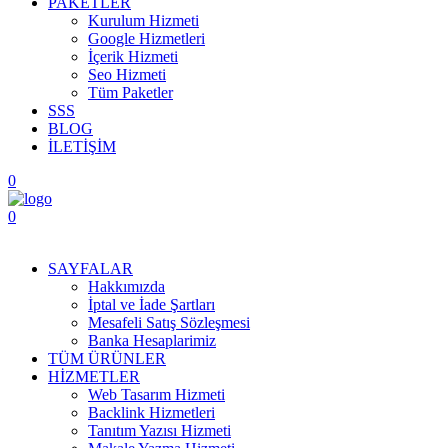
PAKETLER
Kurulum Hizmeti
Google Hizmetleri
İçerik Hizmeti
Seo Hizmeti
Tüm Paketler
SSS
BLOG
İLETİŞİM
0
0
Menüyü Aç
SAYFALAR
Hakkımızda
İptal ve İade Şartları
Mesafeli Satış Sözleşmesi
Banka Hesaplarimiz
TÜM ÜRÜNLER
HİZMETLER
Web Tasarım Hizmeti
Backlink Hizmetleri
Tanıtım Yazısı Hizmeti