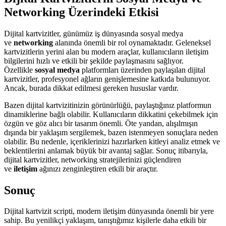
Networking Üzerindeki Etkisi
Dijital kartvizitler, günümüz iş dünyasında sosyal medya
ve
networking
alanında önemli bir rol oynamaktadır. Geleneksel
kartvizitlerin yerini alan bu modern araçlar, kullanıcıların iletişim
bilgilerini hızlı ve etkili bir şekilde paylaşmasını sağlıyor.
Özellikle
sosyal medya
platformları üzerinden paylaşılan dijital
kartvizitler, profesyonel ağların genişlemesine katkıda bulunuyor.
Ancak, burada dikkat edilmesi gereken hususlar vardır.
Bazen dijital kartvizitinizin görünürlüğü, paylaştığınız platformun
dinamiklerine bağlı olabilir. Kullanıcıların dikkatini çekebilmek için
özgün ve göz alıcı bir tasarım önemli. Öte yandan, alışılmışın
dışında bir yaklaşım sergilemek, bazen istenmeyen sonuçlara neden
olabilir. Bu nedenle, içeriklerinizi hazırlarken kitleyi analiz etmek ve
beklentilerini anlamak büyük bir avantaj sağlar. Sonuç itibarıyla,
dijital kartvizitler, networking stratejilerinizi güçlendiren
ve
iletişim
ağınızı zenginleştiren etkili bir araçtır.
Sonuç
Dijital kartvizit scripti, modern iletişim dünyasında önemli bir yere
sahip. Bu yenilikçi yaklaşım, tanıştığımız kişilerle daha etkili bir