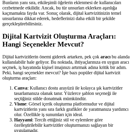
Bunların yanı sıra, etkileşimli öğelerin eklenmesi de kullanıcıları
cezbetmede etkilidir. Ancak, bu tür unsurları eklerken aşırılığa
kaçmamakta fayda var. Sonuç olarak, dijital kartvizitinizin temel
unsurlarına dikkat ederek, hedeflerinizi daha etkili bir şekilde
gerçekleştirebilirsiniz.
Dijital Kartvizit Oluşturma Araçları:
Hangi Seçenekler Mevcut?
Dijital kartvizitlerin önemi giderek artarken, pek çok
aracı
bu alanda
kullanılabilir hale geliyor. Bu noktada, ihtiyaçlarınıza en uygun aracı
seçmek, iş hayatında kişisel imajınızı artırmak adına kritik bir adım.
Peki, hangi seçenekler mevcut? İşte bazı popüler dijital kartvizit
oluşturma araçları:
Canva
: Kullanıcı dostu arayüzü ile kolayca şık kartvizitler
tasarlamanıza olanak tanır. Yüzlerce şablon seçeneği ile
seçtiğiniz stilde donatmak mümkündür.
Visme
: Görsel içerik oluşturma platformudur ve dijital
kartvizitlerin yanı sıra farklı grafikler de yaratmanıza yardımcı
olur. Özellikle iş sunumları için ideal.
Hayyami
: Tercih ettiğiniz stil ve eylemlere göre
özelleştirilebilir kartvizitler oluşturmanızı sağlayan bir
uygulamadır.