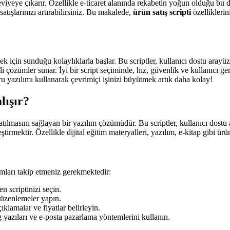
seviyeye çıkarır. Özellikle e-ticaret alanında rekabetin yoğun olduğu 
atışlarınızı artırabilirsiniz. Bu makalede,
ürün satış scripti
özelliklerin
k için sunduğu kolaylıklarla başlar. Bu scriptler, kullanıcı dostu arayüz
i çözümler sunar. İyi bir script seçiminde, hız, güvenlik ve kullanıcı ge
ru yazılımı kullanarak çevrimiçi işinizi büyütmek artık daha kolay!
lışır?
a satılmasını sağlayan bir yazılım çözümüdür. Bu scriptler, kullanıcı dostu
ştirmektir. Özellikle dijital eğitim materyalleri, yazılım, e-kitap gibi ür
ımları takip etmeniz gerekmektedir:
n scriptinizi seçin.
düzenlemeler yapın.
ıklamalar ve fiyatlar belirleyin.
 yazıları ve e-posta pazarlama yöntemlerini kullanın.