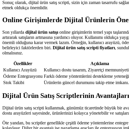
Sonuç olarak, dijital ürün satış scripti, sizin için zaman tasarrufu sağla
etmek oldukça önemlidir.
Online Girişimlerde Dijital Ürünlerin Ön
Son yıllarda
dijital ürün satışı
online girişimlerin temel yapı taşlarınd
artırarak satışların artmasına yardımcı oluyor. Kullanımı oldukça yaygın
önemli olduğuna karar vermek lazım. Örneğin, kullanıcı arayüzü, ödeme e
belirleyici faktörlerden biri.
Dijital ürün satış scripti fiyatları
, sunduk
olmalısınız.
Özellikler
Açıklama
Kullanıcı Arayüzü
Kullanıcı dostu tasarım, Ziyaretçi memnuniyeti 
Ödeme Entegrasyonu
Farklı ödeme yöntemlerini destekleme yeteneği
Stok Takibi
Ürünlerin güncel durumunu takip etme imkanı.
Dijital Ürün Satış Scriptlerinin Avantajlar
Dijital ürün satış scripti kullanmak, günümüz ticaretinde büyük bir ava
dostu arayüzleri sayesinde, ürünlerinizi kolayca yönetebilir ve satışların
Öte yandan, bu scriptler genellikle çeşitli ödeme yöntemlerine entegre
kolaylaşır. Diğer bir avantajı ise pazarlama araçları ile entegrasyon im