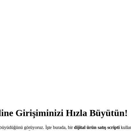
nline Girişiminizi Hızla Büyütün!
a büyüdüğünü görüyoruz. İşte burada, bir
dijital ürün satış scripti
kullan