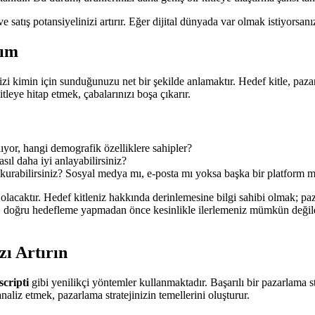
 ve satış potansiyelinizi artırır. Eğer dijital dünyada var olmak istiyorsa
dım
nizi kimin için sunduğunuzu net bir şekilde anlamaktır. Hedef kitle, pazar
itleye hitap etmek, çabalarınızı boşa çıkarır.
lıyor, hangi demografik özelliklere sahipler?
asıl daha iyi anlayabilirsiniz?
işim kurabilirsiniz? Sosyal medya mı, e-posta mı yoksa başka bir platform 
olacaktır. Hedef kitleniz hakkında derinlemesine bilgi sahibi olmak; pazar
, doğru hedefleme yapmadan önce kesinlikle ilerlemeniz mümkün değildir
zı Artırın
scripti
gibi yenilikçi yöntemler kullanmaktadır. Başarılı bir pazarlama st
naliz etmek, pazarlama stratejinizin temellerini oluşturur.