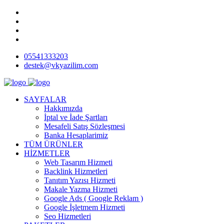
05541333203
destek@vkyazilim.com
SAYFALAR
Hakkımızda
İptal ve İade Şartları
Mesafeli Satış Sözleşmesi
Banka Hesaplarimiz
TÜM ÜRÜNLER
HİZMETLER
Web Tasarım Hizmeti
Backlink Hizmetleri
Tanıtım Yazısı Hizmeti
Makale Yazma Hizmeti
Google Ads ( Google Reklam )
Google İşletmem Hizmeti
Seo Hizmetleri