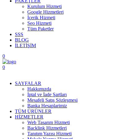
PAKETLER
Kurulum Hizmeti
Google Hizmetleri
İçerik Hizmeti
Seo Hizmeti
Tüm Paketler
SSS
BLOG
İLETİŞİM
0
0
Menüyü Aç
SAYFALAR
Hakkımızda
İptal ve İade Şartları
Mesafeli Satış Sözleşmesi
Banka Hesaplarimiz
TÜM ÜRÜNLER
HİZMETLER
Web Tasarım Hizmeti
Backlink Hizmetleri
Tanıtım Yazısı Hizmeti