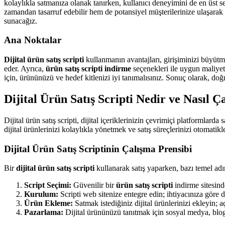
kolaylıkla satmanıza olanak tanırken, kullanıcı deneyimini de en üst 
zamandan tasarruf edebilir hem de potansiyel müşterilerinize ulaşarak s
sunacağız.
Ana Noktalar
Dijital ürün satış scripti
kullanmanın avantajları, girişiminizi büyütme
eder. Ayrıca,
ürün satış scripti indirme
seçenekleri ile uygun maliyetl
için, ürününüzü ve hedef kitlenizi iyi tanımalısınız. Sonuç olarak, doğ
Dijital Ürün Satış Scripti Nedir ve Nasıl Ça
Dijital ürün satış scripti, dijital içeriklerinizin çevrimiçi platformlard
dijital ürünlerinizi kolaylıkla yönetmek ve satış süreçlerinizi otomatikle
Dijital Ürün Satış Scriptinin Çalışma Prensibi
Bir
dijital ürün satış scripti
kullanarak satış yaparken, bazı temel ad
Script Seçimi:
Güvenilir bir
ürün satış scripti
indirme sitesinde
Kurulum:
Scripti web sitenize entegre edin; ihtiyacınıza göre 
Ürün Ekleme:
Satmak istediğiniz dijital ürünlerinizi ekleyin; aç
Pazarlama:
Dijital ürününüzü tanıtmak için sosyal medya, blog