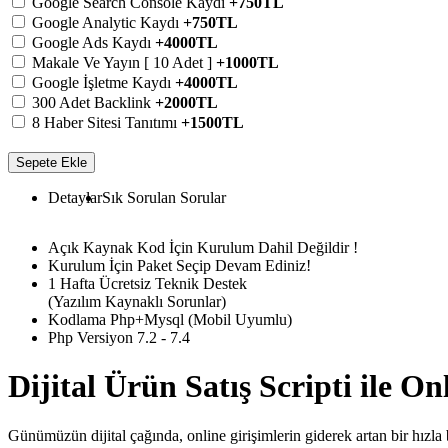
Google Search Console Kaydı
+750TL
Google Analytic Kaydı
+750TL
Google Ads Kaydı
+4000TL
Makale Ve Yayın [ 10 Adet ]
+1000TL
Google İşletme Kaydı
+4000TL
300 Adet Backlink
+2000TL
8 Haber Sitesi Tanıtımı
+1500TL
Sepete Ekle
Detaylar
Sık Sorulan Sorular
Açık Kaynak Kod İçin Kurulum Dahil Değildir !
Kurulum İçin Paket Seçip Devam Ediniz!
1 Hafta Ücretsiz Teknik Destek
(Yazılım Kaynaklı Sorunlar)
Kodlama Php+Mysql (Mobil Uyumlu)
Php Versiyon 7.2 - 7.4
Dijital Ürün Satış Scripti ile O
Günümüzün dijital çağında, online girişimlerin giderek artan bir hızl