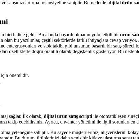
r ve satışınızı artırma potansiyeline sahiptir. Bu nedenle,
dijital ürün sat
emi
an biri haline geldi. Bu alanda başarılı olmanın yolu, etkili bir
ürün satı
 olan bu yazılımlar, çeşitli sektörlerde farklı ihtiyaçlara cevap veriyor.
ntegrasyonları ve stok takibi gibi unsurlar, başarılı bir satış süreci iç
ları özelliklerle doğru orantılı olarak değişkenlik gösteriyor. Bu nedenl
için önemlidir.
.
ı
ntaj sağlar. İlk olarak,
dijital ürün satış scripti
ile otomatikleşen süreç
ızı takip edebilirsiniz. Ayrıca, envanter yönetimi ile ilgili sorunları en az
 olma yeteneğine sahiptir. Bu sayede müşterileriniz, alışverişlerini ko
kanıdır. Bu durum, ürünlerinizi daha geniş bir kitleye ulaştırma şansı tanı