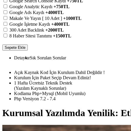
Google Search Console Kaydı
+750TL
Google Analytic Kaydı
+750TL
Google Ads Kaydı
+4000TL
Makale Ve Yayın [ 10 Adet ]
+1000TL
Google İşletme Kaydı
+4000TL
300 Adet Backlink
+2000TL
8 Haber Sitesi Tanıtımı
+1500TL
Sepete Ekle
Detaylar
Sık Sorulan Sorular
Açık Kaynak Kod İçin Kurulum Dahil Değildir !
Kurulum İçin Paket Seçip Devam Ediniz!
1 Hafta Ücretsiz Teknik Destek
(Yazılım Kaynaklı Sorunlar)
Kodlama Php+Mysql (Mobil Uyumlu)
Php Versiyon 7.2 - 7.4
Kurumsal Yazılımda Yenilik: Etk