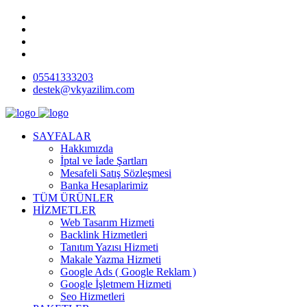
05541333203
destek@vkyazilim.com
SAYFALAR
Hakkımızda
İptal ve İade Şartları
Mesafeli Satış Sözleşmesi
Banka Hesaplarimiz
TÜM ÜRÜNLER
HİZMETLER
Web Tasarım Hizmeti
Backlink Hizmetleri
Tanıtım Yazısı Hizmeti
Makale Yazma Hizmeti
Google Ads ( Google Reklam )
Google İşletmem Hizmeti
Seo Hizmetleri