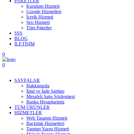
PAKETLER
Kurulum Hizmeti
Google Hizmetleri
İçerik Hizmeti
Seo Hizmeti
Tüm Paketler
SSS
BLOG
İLETİŞİM
0
0
Menüyü Aç
SAYFALAR
Hakkımızda
İptal ve İade Şartları
Mesafeli Satış Sözleşmesi
Banka Hesaplarimiz
TÜM ÜRÜNLER
HİZMETLER
Web Tasarım Hizmeti
Backlink Hizmetleri
Tanıtım Yazısı Hizmeti