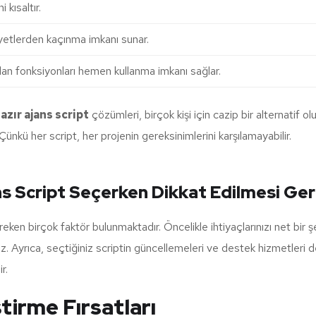
 kısaltır.
yetlerden kaçınma imkanı sunar.
lan fonksiyonları hemen kullanma imkanı sağlar.
azır ajans script
çözümleri, birçok kişi için cazip bir alternatif 
ünkü her script, her projenin gereksinimlerini karşılamayabilir.
ans Script Seçerken Dikkat Edilmesi Ge
en birçok faktör bulunmaktadır. Öncelikle ihtiyaçlarınızı net bir şek
iniz. Ayrıca, seçtiğiniz scriptin güncellemeleri ve destek hizmetleri de
r.
tirme Fırsatları