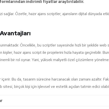
formlarından indirimli fiyatlar araştırılabilir.
i sağlar. Özetle, hazır ajans scriptler, ajansların dijital dünyada etk
 Avantajları
unmaktadır. Öncelikle, bu scriptler sayesinde hızlı bir şekilde web si
n kişiler, hazır ajans script ile projelerini hızla hayata geçirebilir. Bu
nemli bir rol oynar. Yani, yüksek maliyetli özel çözümlere yönel
ar içerir. Bu da, tasarım sürecine harcanacak olan zamanı azaltır. Fak
b sitesi, birçok kişi için işlevsel ve estetik açıdan tatmin edici olabili
ar