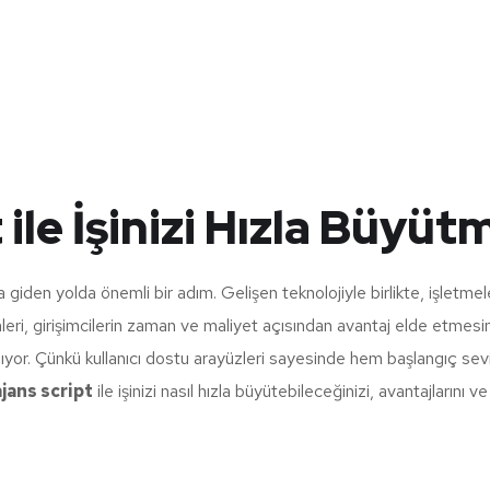
 ile İşinizi Hızla Büyüt
a giden yolda önemli bir adım. Gelişen teknolojiyle birlikte, işletme
ri, girişimcilerin zaman ve maliyet açısından avantaj elde etmesine
lıyor. Çünkü kullanıcı dostu arayüzleri sayesinde hem başlangıç sevi
ajans script
ile işinizi nasıl hızla büyütebileceğinizi, avantajlarını 