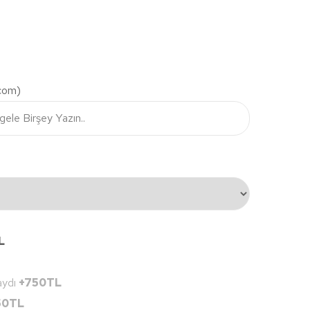
.com)
L
aydı
+750TL
50TL