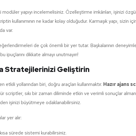
i modüler yapıyı incelemelisiniz. Özelleştirme imkânları, işinizi özg
iptin kullanımının ne kadar kolay olduğudur. Karmaşık yapı, sizin iç
da var.
erlendirmeleri de çok önemli bir yer tutar. Başkalarının deneyimleri, 
u ipuçlarını dikkate almayı unutmayın!
 Stratejilerinizi Geliştirin
etkili yollarından biri, doğru araçları kullanmaktır.
Hazır ajans sc
criptler, sıkı bir zaman diliminde etkin ve verimli sonuçlar almanız
en işinizi büyütmeye odaklanabilirsiniz.
ar yer alır:
sa sürede sistemi kurabilirsiniz.