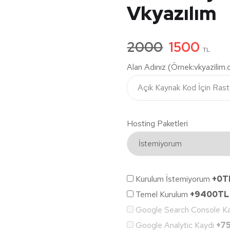
Vkyazılım
2000
1500
TL
Alan Adınız (Örnek:vkyazilim
Hosting Paketleri
Kurulum İstemiyorum
+0T
Temel Kurulum
+9400TL
Google Search Console K
Google Analytic Kaydı
+7