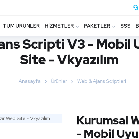
TÜM ÜRÜNLER
HİZMETLER
PAKETLER
SSS
ns Scripti V3 - Mobil
Site - Vkyazılım
Anasayfa
Ürünler
Web & Ajans Scriptleri
Kurumsal W
- Mobil Uyu