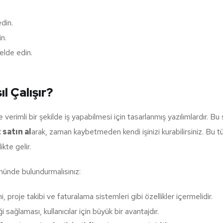
edin.
in.
 elde edin.
l Çalışır?
ve verimli bir şekilde iş yapabilmesi için tasarlanmış yazılımlardır. Bu
 satın al
arak, zaman kaybetmeden kendi işinizi kurabilirsiniz. Bu tür 
kte gelir.
 önünde bulundurmalısınız:
mi, proje takibi ve faturalama sistemleri gibi özellikler içermelidir.
sağlaması, kullanıcılar için büyük bir avantajdır.