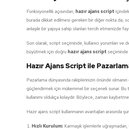
Fonksiyonellik açısından,
hazır ajans script
içindek
burada dikkat edilmesi gereken bir diğer nokta da, scr
anlaşılır bir yapıya sahip olanları tercih etmenizde fay
Son olarak, script seçiminde, kullanıcı yorumları ve değ
büyütmek için doğru
hazır ajans script
seçiminde b
Hazır Ajans Script ile Pazarlama
Pazarlama dünyasında rakiplerinizin önünde olmanın en 
güçlendirmek için mükemmel bir seçenek sunar. Bu tür s
kullanımı oldukça kolaydır. Böylece, zaman kaybetmed
Hazır ajans script kullanmanın avantajları arasında şunl
Hızlı Kurulum:
Karmaşık işlemlerle uğraşmadan, kı