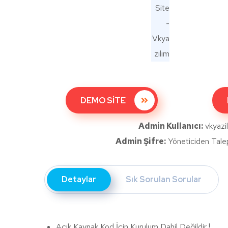
DEMO SİTE
Admin Kullanıcı:
vkyazi
Admin Şifre:
Yöneticiden Talep 
Detaylar
Sık Sorulan Sorular
Açık Kaynak Kod İçin Kurulum Dahil Değildir !