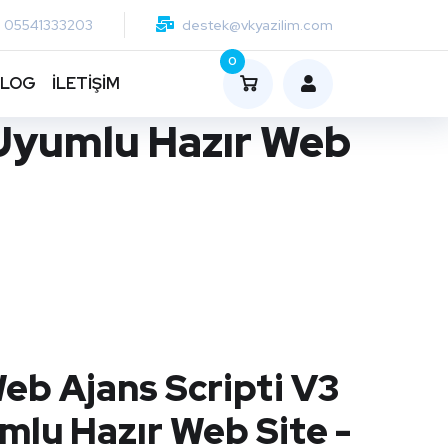
05541333203
destek@vkyazilim.com
0
BLOG
İLETİŞİM
 Uyumlu Hazır Web
eb Ajans Scripti V3
mlu Hazır Web Site -