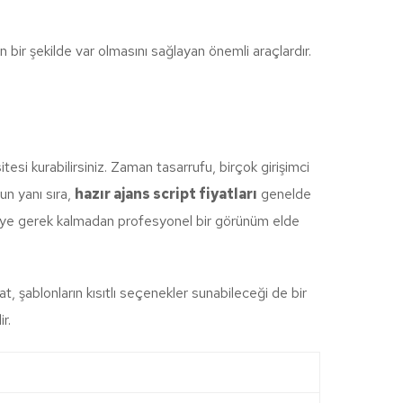
in bir şekilde var olmasını sağlayan önemli araçlardır.
tesi kurabilirsiniz. Zaman tasarrufu, birçok girişimci
nun yanı sıra,
hazır ajans script fiyatları
genelde
meye gerek kalmadan profesyonel bir görünüm elde
at, şablonların kısıtlı seçenekler sunabileceği de bir
r.