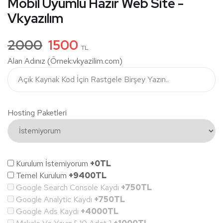
Mobil Uyumlu Hazır Web Site -
Vkyazılım
2000
1500
TL
Alan Adınız (Örnek:vkyazilim.com)
Hosting Paketleri
Kurulum İstemiyorum
+0TL
Temel Kurulum
+9400TL
Google Search Console Kaydı
+750TL
Google Analytic Kaydı
+750TL
Google Ads Kaydı
+4000TL