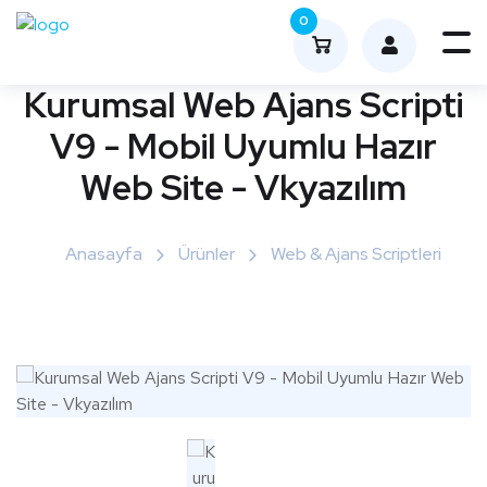
0
Me
nüy
Kurumsal Web Ajans Scripti
ü
V9 - Mobil Uyumlu Hazır
Aç
Web Site - Vkyazılım
Anasayfa
Ürünler
Web & Ajans Scriptleri