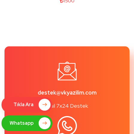
1500
destek@vkyazilim.com
Tıkla Ara
Mail 7x24 Destek
Whatsapp