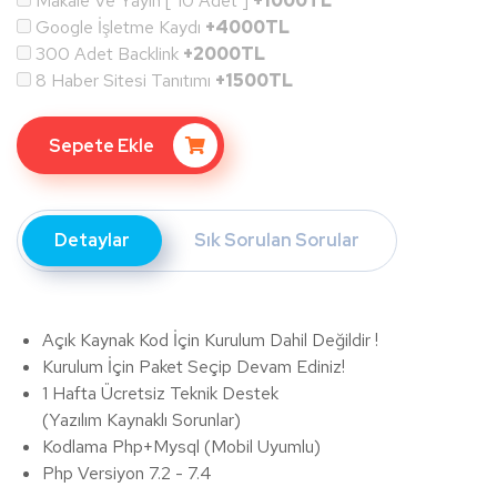
Makale Ve Yayın [ 10 Adet ]
+1000TL
Google İşletme Kaydı
+4000TL
300 Adet Backlink
+2000TL
8 Haber Sitesi Tanıtımı
+1500TL
Sepete Ekle
Detaylar
Sık Sorulan Sorular
Açık Kaynak Kod İçin Kurulum Dahil Değildir !
Kurulum İçin Paket Seçip Devam Ediniz!
1 Hafta Ücretsiz Teknik Destek
(Yazılım Kaynaklı Sorunlar)
Kodlama Php+Mysql (Mobil Uyumlu)
Php Versiyon 7.2 - 7.4