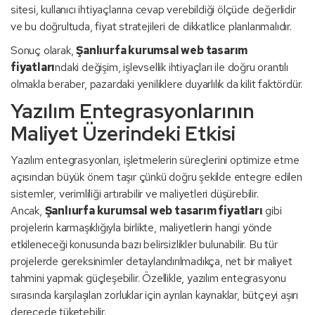
sitesi, kullanıcı ihtiyaçlarına cevap verebildiği ölçüde değerlidir
ve bu doğrultuda, fiyat stratejileri de dikkatlice planlanmalıdır.
Sonuç olarak,
Şanlıurfa kurumsal web tasarım
fiyatları
ndaki değişim, işlevsellik ihtiyaçları ile doğru orantılı
olmakla beraber, pazardaki yeniliklere duyarlılık da kilit faktördür.
Yazılım Entegrasyonlarının
Maliyet Üzerindeki Etkisi
Yazılım entegrasyonları, işletmelerin süreçlerini optimize etme
açısından büyük önem taşır çünkü doğru şekilde entegre edilen
sistemler, verimliliği artırabilir ve maliyetleri düşürebilir.
Ancak,
Şanlıurfa kurumsal web tasarım fiyatları
gibi
projelerin karmaşıklığıyla birlikte, maliyetlerin hangi yönde
etkileneceği konusunda bazı belirsizlikler bulunabilir. Bu tür
projelerde gereksinimler detaylandırılmadıkça, net bir maliyet
tahmini yapmak güçleşebilir. Özellikle, yazılım entegrasyonu
sırasında karşılaşılan zorluklar için ayrılan kaynaklar, bütçeyi aşırı
derecede tüketebilir.