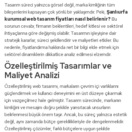
Tasarım süreci yalnızca görsel değil, marka kimliğinin tüm
bileşenlerini kapsayan çok yönlü bir yaklaşımdır. Peki,
Şanlıurfa
kurumsal web tasarım fiyatları nasıl belirlenir?
Bu
sorunun cevabı; firmanın beklentileri, hedef kitlesi ve sektörel
ihtiyaçlarına göre değişmiş olabilir. Tasarımın işleyişine dair
stratejik kararlar, süreci şekillendirir ve maliyetleri etkiler. Bu
nedenle, fiyatlandırma hakkında net bir bilgi elde etmek için
sektörel dinamiklerin dikkatlice analiz edilmesi elzemdir.
Özelleştirilmiş Tasarımlar ve
Maliyet Analizi
Özelleştirilmiş web tasarımı, markaların çevrim içi varlıklarını
güçlendirmek ve kullanıcı deneyimini en üst düzeye çıkarmak
için vazgeçilmez hale gelmiştir. Tasarım sürecinde, markanın
kimliğini ve mesajını doğru şekilde yansıtacak unsurların
belirlenmesi büyük önem taşır. Ancak, bu süreç yalnızca estetik
değil, aynı zamanda bütçe gereklilikleriyle de dengelenmelidir.
Özelleştirilmiş çözümler, farklı bütçelere uygun şekilde