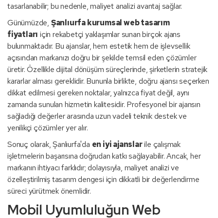
tasarlanabilir; bu nedenle, maliyet analizi avantaj sağlar.
Günümüzde,
Şanlıurfa kurumsal web tasarım
fiyatları
için rekabetçi yaklaşımlar sunan birçok ajans
bulunmaktadır. Bu ajanslar, hem estetik hem de işlevsellik
açısından markanızı doğru bir şekilde temsil eden çözümler
üretir. Özellikle dijital dönüşüm süreçlerinde, şirketlerin stratejik
kararlar alması gereklidir. Bununla birlikte, doğru ajansı seçerken
dikkat edilmesi gereken noktalar, yalnızca fiyat değil, aynı
zamanda sunulan hizmetin kalitesidir. Profesyonel bir ajansın
sağladığı değerler arasında uzun vadeli teknik destek ve
yenilikçi çözümler yer alır.
Sonuç olarak, Şanlıurfa'da
en iyi ajanslar
ile çalışmak
işletmelerin başarısına doğrudan katkı sağlayabilir. Ancak, her
markanın ihtiyacı farklıdır; dolayısıyla, maliyet analizi ve
özelleştirilmiş tasarım dengesi için dikkatli bir değerlendirme
süreci yürütmek önemlidir.
Mobil Uyumluluğun Web