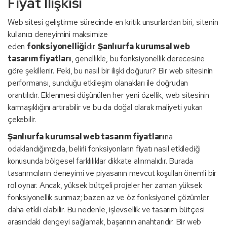
Fiyat İlişkisi
Web sitesi geliştirme sürecinde en kritik unsurlardan biri, sitenin
kullanıcı deneyimini maksimize
eden
fonksiyonelliği
dir.
Şanlıurfa kurumsal web
tasarım fiyatları
, genellikle, bu fonksiyonellik derecesine
göre şekillenir. Peki, bu nasıl bir ilişki doğurur? Bir web sitesinin
performansı, sunduğu etkileşim olanakları ile doğrudan
orantılıdır. Eklenmesi düşünülen her yeni özellik, web sitesinin
karmaşıklığını artırabilir ve bu da doğal olarak maliyeti yukarı
çekebilir.
Şanlıurfa kurumsal web tasarım fiyatları
na
odaklandığımızda, belirli fonksiyonların fiyatı nasıl etkilediği
konusunda bölgesel farklılıklar dikkate alınmalıdır. Burada
tasarımcıların deneyimi ve piyasanın mevcut koşulları önemli bir
rol oynar. Ancak, yüksek bütçeli projeler her zaman yüksek
fonksiyonellik sunmaz; bazen az ve öz fonksiyonel çözümler
daha etkili olabilir. Bu nedenle, işlevsellik ve tasarım bütçesi
arasındaki dengeyi sağlamak, başarının anahtarıdır. Bir web