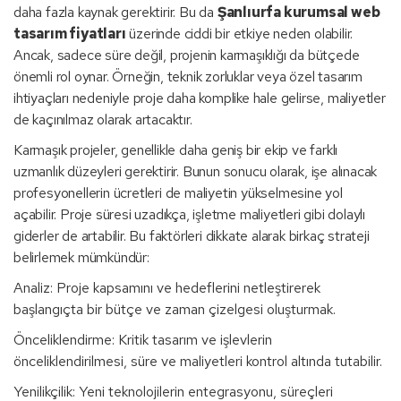
daha fazla kaynak gerektirir. Bu da
Şanlıurfa kurumsal web
tasarım fiyatları
üzerinde ciddi bir etkiye neden olabilir.
Ancak, sadece süre değil, projenin karmaşıklığı da bütçede
önemli rol oynar. Örneğin, teknik zorluklar veya özel tasarım
ihtiyaçları nedeniyle proje daha komplike hale gelirse, maliyetler
de kaçınılmaz olarak artacaktır.
Karmaşık projeler, genellikle daha geniş bir ekip ve farklı
uzmanlık düzeyleri gerektirir. Bunun sonucu olarak, işe alınacak
profesyonellerin ücretleri de maliyetin yükselmesine yol
açabilir. Proje süresi uzadıkça, işletme maliyetleri gibi dolaylı
giderler de artabilir. Bu faktörleri dikkate alarak birkaç strateji
belirlemek mümkündür:
Analiz: Proje kapsamını ve hedeflerini netleştirerek
başlangıçta bir bütçe ve zaman çizelgesi oluşturmak.
Önceliklendirme: Kritik tasarım ve işlevlerin
önceliklendirilmesi, süre ve maliyetleri kontrol altında tutabilir.
Yenilikçilik: Yeni teknolojilerin entegrasyonu, süreçleri