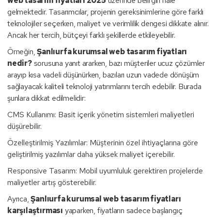
web tasarım fiyatları 2025
üzerinde belirgin hale
gelmektedir. Tasarımcılar, projenin gereksinimlerine göre farklı
teknolojiler seçerken, maliyet ve verimlilik dengesi dikkate alınır.
Ancak her tercih, bütçeyi farklı şekillerde etkileyebilir.
Örneğin,
Şanlıurfa kurumsal web tasarım fiyatları
nedir?
sorusuna yanıt ararken, bazı müşteriler ucuz çözümler
arayıp kısa vadeli düşünürken, bazıları uzun vadede dönüşüm
sağlayacak kaliteli teknoloji yatırımlarını tercih edebilir. Burada
şunlara dikkat edilmelidir:
CMS Kullanımı: Basit içerik yönetim sistemleri maliyetleri
düşürebilir.
Özelleştirilmiş Yazılımlar: Müşterinin özel ihtiyaçlarına göre
geliştirilmiş yazılımlar daha yüksek maliyet içerebilir.
Responsive Tasarım: Mobil uyumluluk gerektiren projelerde
maliyetler artış gösterebilir.
Ayrıca,
Şanlıurfa kurumsal web tasarım fiyatları
karşılaştırması
yaparken, fiyatların sadece başlangıç