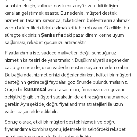
sunabilmek için, kullanıcı dostu bir arayüz ve etkili iletişim
kanalları geliştirmek esastır. Bu nedenle, müşteri destek
hizmetleri tasarımı sırasında, tüketicilerin beklentilerini anlamak
ve bu beklentileri dikkate almak kritik bir rol oynar. Özellikle, bu
süreçte ekibinizin
Şanlıurfa
'daki pazar dinamiklerine uyum
sağlaması, rekabet gücünüzü artıracaktır.
Fiyatlandırma ise, sadece maliyetleri değil, sunduğunuz
hizmetin kalitesini de yansıtmalıdır. Düşük maliyetli seçenekler
cazip görünse de, uzun vadede müşteri kaybına neden olabilir.
Bu bağlamda, hizmetlerinizi değerlendirirken, kaliteli bir müşteri
desteğinin getireceği faydaları göz önünde bulundurmalısınız.
Güçlü bir
kurumsal
web tasarımının, firmanıza olan güveni
pekiştirdiği gibi, müşteri sadakatini de artıracağını unutmamak
gerekir. Aynı şekilde, doğru fiyatlandırma stratejileri ile uzun
vadeli başarı elde edilebilir.
Sonuç olarak, etkili bir müşteri destek hizmeti ve doğru
fiyatlandırma kombinasyonu, işletmelerin sektördeki rekabet
avantajını korumasına katkıda bulunabilir. Bu,