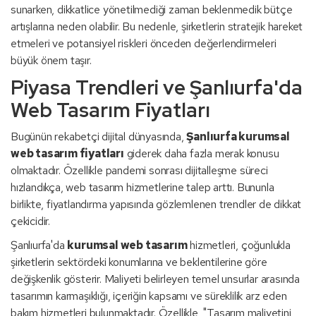
sunarken, dikkatlice yönetilmediği zaman beklenmedik bütçe
artışlarına neden olabilir. Bu nedenle, şirketlerin stratejik hareket
etmeleri ve potansiyel riskleri önceden değerlendirmeleri
büyük önem taşır.
Piyasa Trendleri ve Şanlıurfa'da
Web Tasarım Fiyatları
Bugünün rekabetçi dijital dünyasında,
Şanlıurfa kurumsal
web tasarım fiyatları
giderek daha fazla merak konusu
olmaktadır. Özellikle pandemi sonrası dijitalleşme süreci
hızlandıkça, web tasarım hizmetlerine talep arttı. Bununla
birlikte, fiyatlandırma yapısında gözlemlenen trendler de dikkat
çekicidir.
Şanlıurfa'da
kurumsal web tasarım
hizmetleri, çoğunlukla
şirketlerin sektördeki konumlarına ve beklentilerine göre
değişkenlik gösterir. Maliyeti belirleyen temel unsurlar arasında
tasarımın karmaşıklığı, içeriğin kapsamı ve süreklilik arz eden
bakım hizmetleri bulunmaktadır. Özellikle, "Tasarım maliyetini