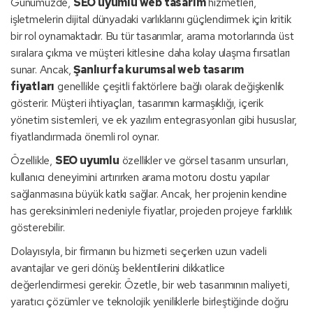
Günümüzde,
SEO uyumlu web tasarım
hizmetleri,
işletmelerin dijital dünyadaki varlıklarını güçlendirmek için kritik
bir rol oynamaktadır. Bu tür tasarımlar, arama motorlarında üst
sıralara çıkma ve müşteri kitlesine daha kolay ulaşma fırsatları
sunar. Ancak,
Şanlıurfa kurumsal web tasarım
fiyatları
genellikle çeşitli faktörlere bağlı olarak değişkenlik
gösterir. Müşteri ihtiyaçları, tasarımın karmaşıklığı, içerik
yönetim sistemleri, ve ek yazılım entegrasyonları gibi hususlar,
fiyatlandırmada önemli rol oynar.
Özellikle,
SEO uyumlu
özellikler ve görsel tasarım unsurları,
kullanıcı deneyimini artırırken arama motoru dostu yapılar
sağlanmasına büyük katkı sağlar. Ancak, her projenin kendine
has gereksinimleri nedeniyle fiyatlar, projeden projeye farklılık
gösterebilir.
Dolayısıyla, bir firmanın bu hizmeti seçerken uzun vadeli
avantajlar ve geri dönüş beklentilerini dikkatlice
değerlendirmesi gerekir. Özetle, bir web tasarımının maliyeti,
yaratıcı çözümler ve teknolojik yeniliklerle birleştiğinde doğru