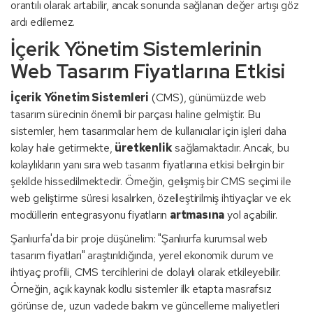
orantılı olarak artabilir, ancak sonunda sağlanan değer artışı göz
ardı edilemez.
İçerik Yönetim Sistemlerinin
Web Tasarım Fiyatlarına Etkisi
İçerik Yönetim Sistemleri
(CMS), günümüzde web
tasarım sürecinin önemli bir parçası haline gelmiştir. Bu
sistemler, hem tasarımcılar hem de kullanıcılar için işleri daha
kolay hale getirmekte,
üretkenlik
sağlamaktadır. Ancak, bu
kolaylıkların yanı sıra web tasarım fiyatlarına etkisi belirgin bir
şekilde hissedilmektedir. Örneğin, gelişmiş bir CMS seçimi ile
web geliştirme süresi kısalırken, özelleştirilmiş ihtiyaçlar ve ek
modüllerin entegrasyonu fiyatların
artmasına
yol açabilir.
Şanlıurfa'da bir proje düşünelim: "Şanlıurfa kurumsal web
tasarım fiyatları" araştırıldığında, yerel ekonomik durum ve
ihtiyaç profili, CMS tercihlerini de dolaylı olarak etkileyebilir.
Örneğin, açık kaynak kodlu sistemler ilk etapta masrafsız
görünse de, uzun vadede bakım ve güncelleme maliyetleri