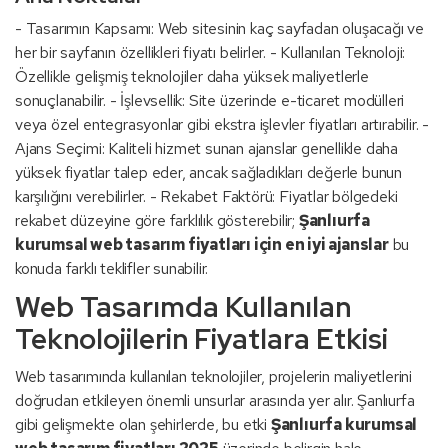
- Tasarımın Kapsamı: Web sitesinin kaç sayfadan oluşacağı ve
her bir sayfanın özellikleri fiyatı belirler. - Kullanılan Teknoloji:
Özellikle gelişmiş teknolojiler daha yüksek maliyetlerle
sonuçlanabilir. - İşlevsellik: Site üzerinde e-ticaret modülleri
veya özel entegrasyonlar gibi ekstra işlevler fiyatları artırabilir. -
Ajans Seçimi: Kaliteli hizmet sunan ajanslar genellikle daha
yüksek fiyatlar talep eder, ancak sağladıkları değerle bunun
karşılığını verebilirler. - Rekabet Faktörü: Fiyatlar bölgedeki
rekabet düzeyine göre farklılık gösterebilir;
Şanlıurfa
kurumsal web tasarım fiyatları için en iyi ajanslar
bu
konuda farklı teklifler sunabilir.
Web Tasarımda Kullanılan
Teknolojilerin Fiyatlara Etkisi
Web tasarımında kullanılan teknolojiler, projelerin maliyetlerini
doğrudan etkileyen önemli unsurlar arasında yer alır. Şanlıurfa
gibi gelişmekte olan şehirlerde, bu etki
Şanlıurfa kurumsal