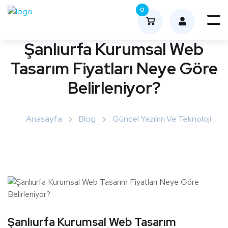
0
Me
nüy
Şanlıurfa Kurumsal Web
ü
Tasarım Fiyatları Neye Göre
Aç
Belirleniyor?
Anasayfa
Blog
Güncel Yazılım Ve Teknoloji
Şanlıurfa Kurumsal Web Tasarım