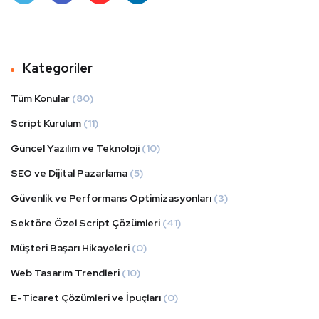
Twit
Face
Tum
Linke
ter
book
blr
dIn
Kategoriler
Tüm Konular
(80)
Script Kurulum
(11)
Güncel Yazılım ve Teknoloji
(10)
SEO ve Dijital Pazarlama
(5)
Güvenlik ve Performans Optimizasyonları
(3)
Sektöre Özel Script Çözümleri
(41)
Müşteri Başarı Hikayeleri
(0)
Web Tasarım Trendleri
(10)
E-Ticaret Çözümleri ve İpuçları
(0)