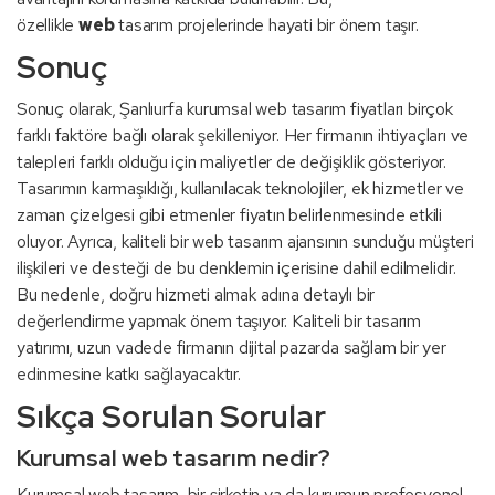
özellikle
web
tasarım projelerinde hayati bir önem taşır.
Sonuç
Sonuç olarak, Şanlıurfa kurumsal web tasarım fiyatları birçok
farklı faktöre bağlı olarak şekilleniyor. Her firmanın ihtiyaçları ve
talepleri farklı olduğu için maliyetler de değişiklik gösteriyor.
Tasarımın karmaşıklığı, kullanılacak teknolojiler, ek hizmetler ve
zaman çizelgesi gibi etmenler fiyatın belirlenmesinde etkili
oluyor. Ayrıca, kaliteli bir web tasarım ajansının sunduğu müşteri
ilişkileri ve desteği de bu denklemin içerisine dahil edilmelidir.
Bu nedenle, doğru hizmeti almak adına detaylı bir
değerlendirme yapmak önem taşıyor. Kaliteli bir tasarım
yatırımı, uzun vadede firmanın dijital pazarda sağlam bir yer
edinmesine katkı sağlayacaktır.
Sıkça Sorulan Sorular
Kurumsal web tasarım nedir?
Kurumsal web tasarım, bir şirketin ya da kurumun profesyonel