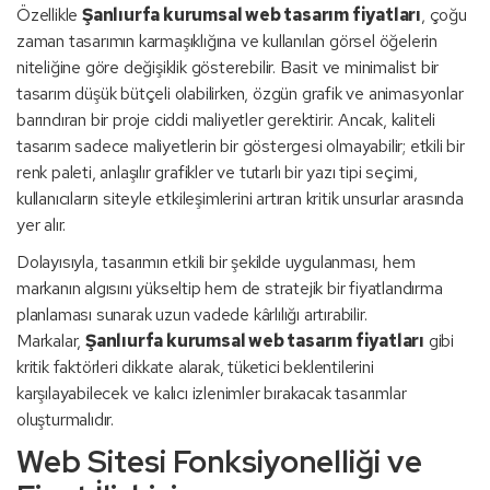
Özellikle
Şanlıurfa kurumsal web tasarım fiyatları
, çoğu
zaman tasarımın karmaşıklığına ve kullanılan görsel öğelerin
niteliğine göre değişiklik gösterebilir. Basit ve minimalist bir
tasarım düşük bütçeli olabilirken, özgün grafik ve animasyonlar
barındıran bir proje ciddi maliyetler gerektirir. Ancak, kaliteli
tasarım sadece maliyetlerin bir göstergesi olmayabilir; etkili bir
renk paleti, anlaşılır grafikler ve tutarlı bir yazı tipi seçimi,
kullanıcıların siteyle etkileşimlerini artıran kritik unsurlar arasında
yer alır.
Dolayısıyla, tasarımın etkili bir şekilde uygulanması, hem
markanın algısını yükseltip hem de stratejik bir fiyatlandırma
planlaması sunarak uzun vadede kârlılığı artırabilir.
Markalar,
Şanlıurfa kurumsal web tasarım fiyatları
gibi
kritik faktörleri dikkate alarak, tüketici beklentilerini
karşılayabilecek ve kalıcı izlenimler bırakacak tasarımlar
oluşturmalıdır.
Web Sitesi Fonksiyonelliği ve