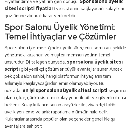
Fiyatlandırma ve yatırım geri dönüşü:
Spor salonu üyelik
sitesi scripti fiyatları
ve sistemin sağlayacağı kolaylıklar
göz önüne alınarak karar verilmelidir.
Spor Salonu Üyelik Yönetimi:
Temel İhtiyaçlar ve Çözümler
Spor salonu işletmeciliğinde üyelik süreçlerini sorunsuz şekilde
yönetmek, kazancın ve müşteri memnuniyetinin temel
unsurudur. Dijitalleşen dünyada,
spor salonu üyelik sitesi
scripti
gibi yenilikçi çözümler büyük avantajlar sunar. Ancak
pek çok salon sahibi, hangi platformun ihtiyaçlarını tam
anlamıyla karşılayacağından emin olamayabiliyor. Bu
noktada,
en iyi spor salonu üyelik sitesi scripti
seçimi ön
plana çıkar, çünkü sistemin kolay yönetilebilir ve güvenli olması
beklenir. Kolay kullanım sunan arayüzler ile, ziyaretçi takibi,
üyelik yenileme ve anlık raporlama mümkün hale gelir.
Kullanıcılar arasında popüler olan seçenekler genellikle şu
avantajlara sahiptir: