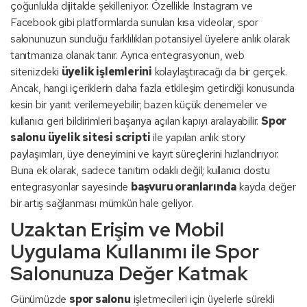
çoğunlukla dijitalde şekilleniyor. Özellikle Instagram ve
Facebook gibi platformlarda sunulan kısa videolar, spor
salonunuzun sunduğu farklılıkları potansiyel üyelere anlık olarak
tanıtmanıza olanak tanır. Ayrıca entegrasyonun, web
sitenizdeki
üyelik işlemlerini
kolaylaştıracağı da bir gerçek.
Ancak, hangi içeriklerin daha fazla etkileşim getirdiği konusunda
kesin bir yanıt verilemeyebilir; bazen küçük denemeler ve
kullanıcı geri bildirimleri başarıya açılan kapıyı aralayabilir.
Spor
salonu üyelik sitesi scripti
ile yapılan anlık story
paylaşımları, üye deneyimini ve kayıt süreçlerini hızlandırıyor.
Buna ek olarak, sadece tanıtım odaklı değil; kullanıcı dostu
entegrasyonlar sayesinde
başvuru oranlarında
kayda değer
bir artış sağlanması mümkün hale geliyor.
Uzaktan Erişim ve Mobil
Uygulama Kullanımı ile Spor
Salonunuza Değer Katmak
Günümüzde
spor salonu
işletmecileri için üyelerle sürekli