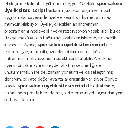
etkileşimde kalmak büyük önem taşıyor. Özellikle
spor salonu
üyelik sitesi scripti
kullanımı, uzaktan erişim ve mobil
uygulamalar sayesinde üyelere kesintisiz hizmet sunmayı
mümkün kılabiliyor. Üyeler, diledikleri an antrenman
programlarını inceleyebilir veya rezervasyon yapabilirler; bu da
fiziksel mekâna olan bağımlılığı azaltırken işletmeye esneklik
kazandırır. Ayrıca,
spor salonu üyelik sitesi scripti
ile
entegre çalışan mobil çözümler, bildirimler aracılığıyla
antrenman motivasyonunu sürekli canlı tutabilir. Ancak her
üyenin dijitalde aynı düzeyde rahat hissetmediği de
unutulmamalı. Yine de, zaman yönetimi ve kişiselleştirilmiş
deneyim, dikkate değer avantajlar arasında yer alıyor. Sonuç
olarak,
spor salonu üyelik sitesi scripti
ile dijitalleşme,
salona hem prestij hem de müşteri memnuniyeti açısından yeni
bir boyut kazandırır.