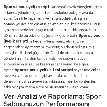
Spor salonu üyelik scripti
kullanarak üyelik süreçlerini dijital
ortamda yönetmek, salon işletmecilerine pek çok avantaj
sunar. Özellikle pazarlama ve iletişim odaklı yaklaşımlar,
potansiyel üyelerin dikkatini çekmekte oldukça etkilidir. Bunun
için kişisel hedeflere uygun teklifler hazırlanabilir ancak bazı
dönemlerde bu teklifler değişkenlik gösterebilir.
Spor salonu
üyelik scripti
ile hedef kitlenizi analiz etmeniz ve
segmentlere ayırmanız mümkündür; bu da kişiselleştirilmiş
mesajlarla iletişimi güçlendirir. Özellikle otomatik e-posta
gönderimleri, tanıtım kampanyaları ve sosyal medya
entegrasyonları ile üye kazanımı daha verimli hale gelir.
Ayrıca,
spor salonu üyelik sitesi scripti
sayesinde online
rezervasyon ve ödeme gibi avantajlar sunarak kullanıcı
deneyimini üst seviyeye taşıyabilirsiniz. Tüm bu yöntemler,
etkili bir dijital marka algısı oluşturmanızda kilit rol oynar.
Veri Analizi ve Raporlama: Spor
Salonunuzun Performansını