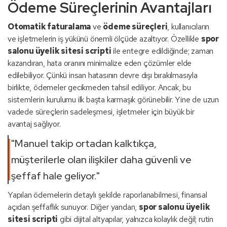
Ödeme Süreçlerinin Avantajları
Otomatik faturalama
ve
ödeme süreçleri
, kullanıcıların
ve işletmelerin iş yükünü önemli ölçüde azaltıyor. Özellikle
spor
salonu üyelik sitesi scripti
ile entegre edildiğinde; zaman
kazandıran, hata oranını minimalize eden çözümler elde
edilebiliyor. Çünkü insan hatasının devre dışı bırakılmasıyla
birlikte, ödemeler gecikmeden tahsil ediliyor. Ancak, bu
sistemlerin kurulumu ilk başta karmaşık görünebilir. Yine de uzun
vadede süreçlerin sadeleşmesi, işletmeler için büyük bir
avantaj sağlıyor.
"Manuel takip ortadan kalktıkça,
müşterilerle olan ilişkiler daha güvenli ve
şeffaf hale geliyor."
Yapılan ödemelerin detaylı şekilde raporlanabilmesi, finansal
açıdan şeffaflık sunuyor. Diğer yandan,
spor salonu üyelik
sitesi scripti
gibi dijital altyapılar, yalnızca kolaylık değil; rutin