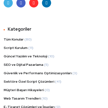
Twit
Face
Tum
Linke
ter
book
blr
dIn
Kategoriler
Tüm Konular
(80)
Script Kurulum
(11)
Güncel Yazılım ve Teknoloji
(10)
SEO ve Dijital Pazarlama
(5)
Güvenlik ve Performans Optimizasyonları
(3)
Sektöre Özel Script Çözümleri
(41)
Müşteri Başarı Hikayeleri
(0)
Web Tasarım Trendleri
(10)
E-Ticaret Çözümleri ve İpuçları
(0)