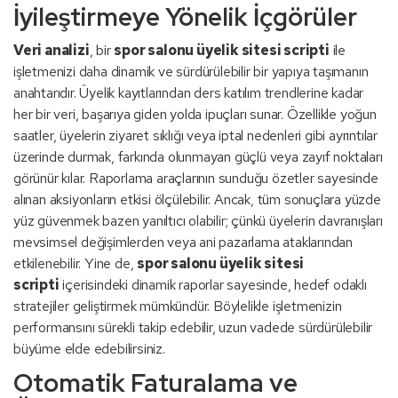
İyileştirmeye Yönelik İçgörüler
Veri analizi
, bir
spor salonu üyelik sitesi scripti
ile
işletmenizi daha dinamik ve sürdürülebilir bir yapıya taşımanın
anahtarıdır. Üyelik kayıtlarından ders katılım trendlerine kadar
her bir veri, başarıya giden yolda ipuçları sunar. Özellikle yoğun
saatler, üyelerin ziyaret sıklığı veya iptal nedenleri gibi ayrıntılar
üzerinde durmak, farkında olunmayan güçlü veya zayıf noktaları
görünür kılar. Raporlama araçlarının sunduğu özetler sayesinde
alınan aksiyonların etkisi ölçülebilir. Ancak, tüm sonuçlara yüzde
yüz güvenmek bazen yanıltıcı olabilir; çünkü üyelerin davranışları
mevsimsel değişimlerden veya ani pazarlama ataklarından
etkilenebilir. Yine de,
spor salonu üyelik sitesi
scripti
içerisindeki dinamik raporlar sayesinde, hedef odaklı
stratejiler geliştirmek mümkündür. Böylelikle işletmenizin
performansını sürekli takip edebilir, uzun vadede sürdürülebilir
büyüme elde edebilirsiniz.
Otomatik Faturalama ve