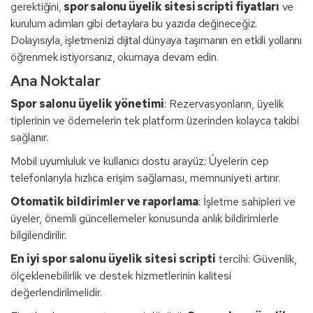
gerektiğini,
spor salonu üyelik sitesi scripti fiyatları
ve
kurulum adımları gibi detaylara bu yazıda değineceğiz.
Dolayısıyla, işletmenizi dijital dünyaya taşımanın en etkili yollarını
öğrenmek istiyorsanız, okumaya devam edin.
Ana Noktalar
Spor salonu üyelik yönetimi
: Rezervasyonların, üyelik
tiplerinin ve ödemelerin tek platform üzerinden kolayca takibi
sağlanır.
Mobil uyumluluk ve kullanıcı dostu arayüz: Üyelerin cep
telefonlarıyla hızlıca erişim sağlaması, memnuniyeti artırır.
Otomatik bildirimler ve raporlama
: İşletme sahipleri ve
üyeler, önemli güncellemeler konusunda anlık bildirimlerle
bilgilendirilir.
En iyi spor salonu üyelik sitesi scripti
tercihi: Güvenlik,
ölçeklenebilirlik ve destek hizmetlerinin kalitesi
değerlendirilmelidir.