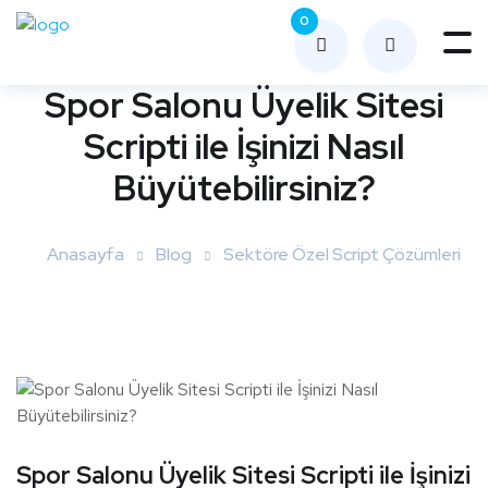
0
Me
nüy
Spor Salonu Üyelik Sitesi
ü
Scripti ile İşinizi Nasıl
Aç
Büyütebilirsiniz?
Anasayfa
Blog
Sektöre Özel Script Çözümleri
Spor Salonu Üyelik Sitesi Scripti ile İşinizi