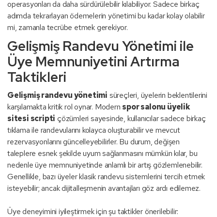
operasyonları da daha sürdürülebilir kılabiliyor. Sadece birkaç
adımda tekrarlayan ödemelerin yönetimi bu kadar kolay olabilir
mi, zamanla tecrübe etmek gerekiyor.
Gelişmiş Randevu Yönetimi ile
Üye Memnuniyetini Artırma
Taktikleri
Gelişmiş randevu yönetimi
süreçleri, üyelerin beklentilerini
karşılamakta kritik rol oynar. Modern
spor salonu üyelik
sitesi scripti
çözümleri sayesinde, kullanıcılar sadece birkaç
tıklama ile randevularını kolayca oluşturabilir ve mevcut
rezervasyonlarını güncelleyebilirler. Bu durum, değişen
taleplere esnek şekilde uyum sağlanmasını mümkün kılar, bu
nedenle üye memnuniyetinde anlamlı bir artış gözlemlenebilir.
Genellikle, bazı üyeler klasik randevu sistemlerini tercih etmek
isteyebilir; ancak dijitalleşmenin avantajları göz ardı edilemez.
Üye deneyimini iyileştirmek için şu taktikler önerilebilir: