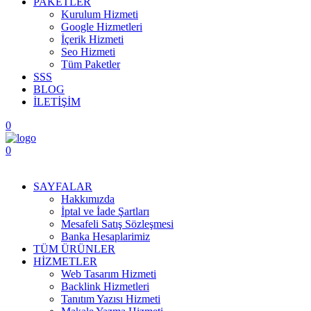
PAKETLER
Kurulum Hizmeti
Google Hizmetleri
İçerik Hizmeti
Seo Hizmeti
Tüm Paketler
SSS
BLOG
İLETİŞİM
0
0
Menüyü Aç
SAYFALAR
Hakkımızda
İptal ve İade Şartları
Mesafeli Satış Sözleşmesi
Banka Hesaplarimiz
TÜM ÜRÜNLER
HİZMETLER
Web Tasarım Hizmeti
Backlink Hizmetleri
Tanıtım Yazısı Hizmeti