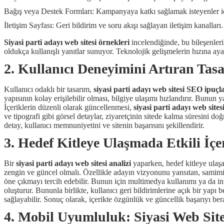
Bağış veya Destek Formları: Kampanyaya katkı sağlamak isteyenler içi
İletişim Sayfası: Geri bildirim ve soru akışı sağlayan iletişim kanalları.
Siyasi parti adayı web sitesi örnekleri
incelendiğinde, bu bileşenle
oldukça kullanışlı yanıtlar sunuyor. Teknolojik gelişmelerin hızına
2. Kullanıcı Deneyimini Artıran Tasa
Kullanıcı odaklı bir tasarım,
siyasi parti adayı web sitesi SEO ipuçla
yapısının kolay erişilebilir olması, bilgiye ulaşımı hızlandırır. Bunun
İçeriklerin düzenli olarak güncellenmesi,
siyasi parti adayı web sites
ve tipografi gibi görsel detaylar, ziyaretçinin sitede kalma süresini doğ
detay, kullanıcı memnuniyetini ve sitenin başarısını şekillendirir.
3. Hedef Kitleye Ulaşmada Etkili İçer
Bir
siyasi parti adayı web sitesi analizi
yaparken, hedef kitleye ulaşab
zengin ve güncel olmalı. Özellikle adayın vizyonunu yansıtan, samimi ve
öne çıkmayı tercih edebilir. Bunun için multimedya kullanımı ya da inter
oluşturur. Bununla birlikte, kullanıcı geri bildirimlerine açık bir yapı
sağlayabilir. Sonuç olarak, içerikte özgünlük ve güncellik başarıyı bera
4. Mobil Uyumluluk: Siyasi Web Sit