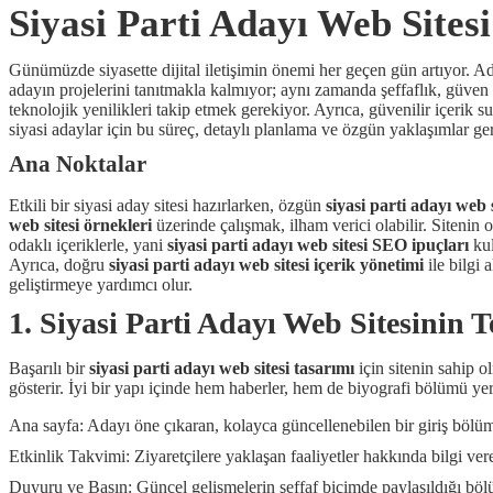
Siyasi Parti Adayı Web Sitesi
Günümüzde siyasette dijital iletişimin önemi her geçen gün artıyor. A
adayın projelerini tanıtmakla kalmıyor; aynı zamanda şeffaflık, güven v
teknolojik yenilikleri takip etmek gerekiyor. Ayrıca, güvenilir içerik 
siyasi adaylar için bu süreç, detaylı planlama ve özgün yaklaşımlar ger
Ana Noktalar
Etkili bir siyasi aday sitesi hazırlarken, özgün
siyasi parti adayı web 
web sitesi örnekleri
üzerinde çalışmak, ilham verici olabilir. Sitenin
odaklı içeriklerle, yani
siyasi parti adayı web sitesi SEO ipuçları
kul
Ayrıca, doğru
siyasi parti adayı web sitesi içerik yönetimi
ile bilgi 
geliştirmeye yardımcı olur.
1. Siyasi Parti Adayı Web Sitesinin T
Başarılı bir
siyasi parti adayı web sitesi tasarımı
için sitenin sahip o
gösterir. İyi bir yapı içinde hem haberler, hem de biyografi bölümü y
Ana sayfa: Adayı öne çıkaran, kolayca güncellenebilen bir giriş bölü
Etkinlik Takvimi: Ziyaretçilere yaklaşan faaliyetler hakkında bilgi ver
Duyuru ve Basın: Güncel gelişmelerin şeffaf biçimde paylaşıldığı böl