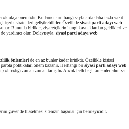
ına oldukça önemlidir. Kullanıcıların hangi sayfalarda daha fazla vakit
çerik stratejileri geliştirebilirler. Özellikle
siyasi parti adayı web
unar. Bununla birlikte, ziyaretçilerin hangi kaynaklardan geldikleri ve
e de yardımcı olur. Dolayısıyla,
siyasi parti adayı web
izlilik önlemleri
de en az bunlar kadar kritiktir. Özellikle kişisel
ü parola politikaları önem kazanır. Herhangi bir
siyasi parti adayı web
p olmadığı zaman zaman tartışılır. Ancak belli başlı önlemler alınırsa
rini güvende hissetmesi sitenizin başarısı için belirleyicidir.