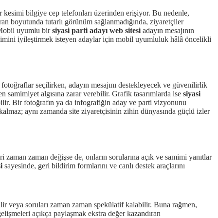
 kesimi bilgiye cep telefonları üzerinden erişiyor. Bu nedenle,
kran boyutunda tutarlı görünüm sağlanmadığında, ziyaretçiler
 Mobil uyumlu bir
siyasi parti adayı web sitesi
adayın mesajının
yimini iyileştirmek isteyen adaylar için mobil uyumluluk hâlâ öncelikli
e fotoğraflar seçilirken, adayın mesajını destekleyecek ve güvenilirlik
zen samimiyet algısına zarar verebilir. Grafik tasarımlarda ise
siyasi
lir. Bir fotoğrafın ya da infografiğin aday ve parti vizyonunu
 kalmaz; aynı zamanda site ziyaretçisinin zihin dünyasında güçlü izler
ileri zaman zaman değişse de, onların sorularına açık ve samimi yanıtlar
i
sayesinde, geri bildirim formlarını ve canlı destek araçlarını
bilir veya soruları zaman zaman spekülatif kalabilir. Buna rağmen,
gelişmeleri açıkça paylaşmak ekstra değer kazandıran