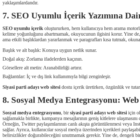
yaklaşımlardandır.
7. SEO Uyumlu İçerik Yazımına Dair
SEO uyumlu içerik
oluştururken, hem kullanıcıya hem arama motorl
kelime yoğunluğunu abartmamak, okuyucunun ilgisini korur. Yine de, ba
ama etkili başlıklardan yararlanmak ve paragrafları kısa tutmak, okunabi
Başlık ve alt başlık: Konuya uygun netlik sunar.
Doğal akış: Zorlama ifadelerden kaçının.
Görsellere alt metin: Aranabilirliği artırır.
Bağlantılar: İç ve dış link kullanımıyla bilgi zenginleşir.
Siyasi parti adayı web sitesi
dostu içerik üretirken, özgünlük ve tutar
8. Sosyal Medya Entegrasyonu: Web S
Sosyal medya entegrasyonu
, bir
siyasi parti adayı web sitesi
için o
sağlamakla birlikte, kampanya mesajlarının geniş kitlelere ulaşmasını 
Örneğin, Twitter paylaşımlarının canlı akışta görüntülenmesi veya Ins
sağlar. Ayrıca, kullanıcılar sosyal medya üzerinden içerikleri paylaşa
belirsizlikler doğurabileceğini unutmamak gerekir. Yine de, dengeli bi