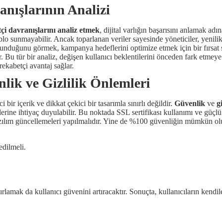
ranışlarının Analizi
tçi davranışlarını analiz etmek
, dijital varlığın başarısını anlamak ad
o sunmayabilir. Ancak toparlanan veriler sayesinde yöneticiler, yenilikçi i
bulunduğunu görmek, kampanya hedeflerini optimize etmek için bir fırsat s
ir. Bu tür bir analiz, değişen kullanıcı beklentilerini önceden fark etmey
rekabetçi avantaj sağlar.
nlik ve Gizlilik Önlemleri
 bir içerik ve dikkat çekici bir tasarımla sınırlı değildir.
Güvenlik
ve
g
lerine ihtiyaç duyulabilir. Bu noktada SSL sertifikası kullanımı ve güçl
k yazılım güncellemeleri yapılmalıdır. Yine de %100 güvenliğin mümkün olu
edilmeli.
zırlamak da kullanıcı güvenini artıracaktır. Sonuçta, kullanıcıların kendile