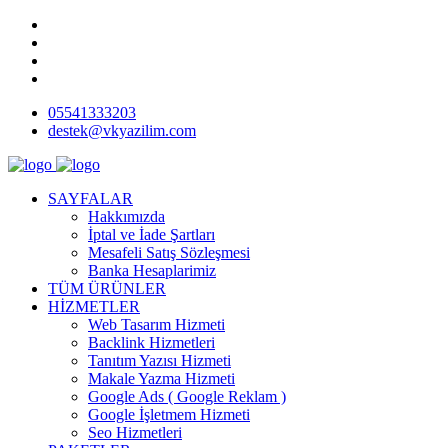
05541333203
destek@vkyazilim.com
SAYFALAR
Hakkımızda
İptal ve İade Şartları
Mesafeli Satış Sözleşmesi
Banka Hesaplarimiz
TÜM ÜRÜNLER
HİZMETLER
Web Tasarım Hizmeti
Backlink Hizmetleri
Tanıtım Yazısı Hizmeti
Makale Yazma Hizmeti
Google Ads ( Google Reklam )
Google İşletmem Hizmeti
Seo Hizmetleri