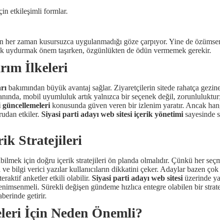
n etkileşimli formlar.
rin her zaman kusursuzca uygulanmadığı göze çarpıyor. Yine de özüms
 ayak uydurmak önem taşırken, özgünlükten de ödün vermemek gerekir.
rım İlkeleri
rı
bakımından büyük avantaj sağlar. Ziyaretçilerin sitede rahatça gezine
 yanında, mobil uyumluluk artık yalnızca bir seçenek değil, zorunluluktu
i güncellemeleri
konusunda güven veren bir izlenim yaratır. Ancak hangi
rudan etkiler.
Siyasi parti adayı web sitesi içerik yönetimi
sayesinde s
ik Stratejileri
ilmek için doğru içerik stratejileri ön planda olmalıdır. Çünkü her seçme
 bilgi verici yazılar kullanıcıların dikkatini çeker. Adaylar bazen çok 
aktif anketler etkili olabilir.
Siyasi parti adayı web sitesi
üzerinde ya
 benimsenmeli. Sürekli değişen gündeme hızlıca entegre olabilen bir strate
berinde getirir.
eleri İçin Neden Önemli?