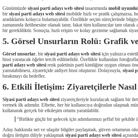
Günümüzde
siyasi parti adayı web sitesi
tasarımında
mobil uyumlu
bir
siyasi parti adayı web sitesi
mobilde hızlı ve pratik çalışmazsa, h
aradıklarını kolayca bulamayabilir. Özellikle seçim süreçlerinde bilg
zamanında iletilmesine olanak tanır, fakat tüm kullanıcılar tam olarak 
bir gerekliliktir. Sonuçta, hızlı erişim ve kolay gezinme sağlamak siyasi 
5. Görsel Unsurların Rolü: Grafik ve
Görsel unsurlar
, bir
siyasi parti adayı web sitesi
için yalnızca esteti
hissi yaratacak öğeler tercih edilmelidir. Özellikle kullanılan fotoğraf
parti adayı web sitesi
renk paletinin parti kimliğine uygun olması önem
yansıtabilmesi, ziyaretçide aidiyet hissi oluşturur. Dolayısıyla,
siyasi 
bırakmayı da hedefler.
6. Etkili İletişim: Ziyaretçilerle Nas
Siyasi parti adayı web sitesi
ziyaretçileriyle kurulacak sağlam bir ilet
vermek ilk adımdır. Elbette, her bir kullanıcıya doğrudan ulaşmak mü
kullanarak gerçek bir etkileşim ortamı yaratılabilir.
“Birlikte güçlü bir gelecek için adımlarımızı şeffaf bir şekilde i
Aday hakkında net ve ulaşılır bilgiler paylaşmak, güven ortamının oluş
doğru iletişim diliyle yaklaşmak
siyasi parti adayı web sitesi
açısında