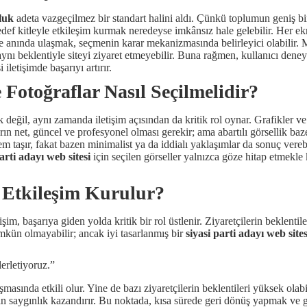
luk
adeta vazgeçilmez bir standart halini aldı. Çünkü toplumun geniş bir
edef kitleyle etkileşim kurmak neredeyse imkânsız hale gelebilir. Her e
iye anında ulaşmak, seçmenin karar mekanizmasında belirleyici olabilir.
aynı beklentiyle siteyi ziyaret etmeyebilir. Buna rağmen, kullanıcı dene
iletişimde başarıyı artırır.
 Fotoğraflar Nasıl Seçilmelidir?
k değil, aynı zamanda iletişim açısından da kritik rol oynar. Grafikler v
ların net, güncel ve profesyonel olması gerekir; ama abartılı görsellik ba
 taşır, fakat bazen minimalist ya da iddialı yaklaşımlar da sonuç verebi
parti adayı web sitesi
için seçilen görseller yalnızca göze hitap etmekle
ıl Etkileşim Kurulur?
işim, başarıya giden yolda kritik bir rol üstlenir. Ziyaretçilerin beklent
mkün olmayabilir; ancak iyi tasarlanmış bir
siyasi parti adayı web sites
lerletiyoruz.”
masında etkili olur. Yine de bazı ziyaretçilerin beklentileri yüksek ola
n saygınlık kazandırır. Bu noktada, kısa sürede geri dönüş yapmak ve 