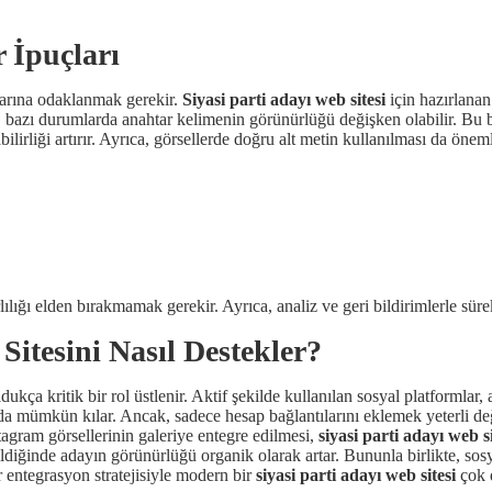
 İpuçları
arına odaklanmak gerekir.
Siyasi parti adayı web sitesi
için hazırlanan
zı durumlarda anahtar kelimenin görünürlüğü değişken olabilir. Bu beli
lirliği artırır. Ayrıca, görsellerde doğru alt metin kullanılması da öneml
lılığı elden bırakmamak gerekir. Ayrıca, analiz ve geri bildirimlerle sür
itesini Nasıl Destekler?
ldukça kritik bir rol üstlenir. Aktif şekilde kullanılan sosyal platformlar
da mümkün kılar. Ancak, sadece hesap bağlantılarını eklemek yeterli değil
tagram görsellerinin galeriye entegre edilmesi,
siyasi parti adayı web si
bildiğinde adayın görünürlüğü organik olarak artar. Bununla birlikte, s
r entegrasyon stratejisiyle modern bir
siyasi parti adayı web sitesi
çok d