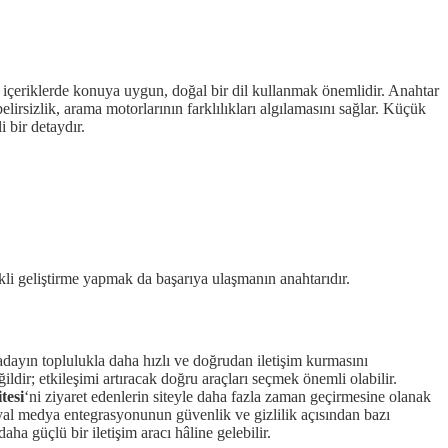
 içeriklerde konuya uygun, doğal bir dil kullanmak önemlidir. Anahtar
rsizlik, arama motorlarının farklılıkları algılamasını sağlar. Küçük
i bir detaydır.
ekli geliştirme yapmak da başarıya ulaşmanın anahtarıdır.
, adayın toplulukla daha hızlı ve doğrudan iletişim kurmasını
dir; etkileşimi artıracak doğru araçları seçmek önemli olabilir.
tesi
‘ni ziyaret edenlerin siteyle daha fazla zaman geçirmesine olanak
osyal medya entegrasyonunun güvenlik ve gizlilik açısından bazı
aha güçlü bir iletişim aracı hâline gelebilir.