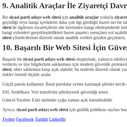
9. Analitik Araçlar İle Ziyaretçi Dav
Bir
siyasi parti adayı web sitesi
için
analitik araçlar
yoluyla
ziyare
geçirdiği veya hangi içeriklerin daha çok ilgi gördüğü bazen net bir tabl
sitesi
ile ilgilenen ziyaretçilerin site üzerinden hangi etkileşimlerde 
hangi eylemleri gerçekleştirdikleri bazen şaşırtıcı sonuçlara yol açabil
sitesi
yöneticilerinin düzenli olarak analitik verileri gözden geçirmesi, 
10. Başarılı Bir Web Sitesi İçin Güve
Başarılı bir
siyasi parti adayı web sitesi
oluşturmak, yalnızca etkileyici
verilerin ve üye bilgilerinin saklanması için modern güvenlik protokol
sitesi
, siber saldırılara karşı açık olabilir; bu nedenle düzenli olara
riskler önemli ölçüde azalır.
Güçlü parola kullanımı: Basit parolalar yerine karmaşık şifreler tercih 
SSL Sertifikası: Veri transferini şifreleyerek güvenliği artırır.
Güncel Yazılım: Eski sürümler çoğu zaman açık barındırabilir.
Ayrıca,
siyasi parti adayı web sitesi
için gizlilik politikası sayfası ha
Twitter
Facebook
Tumblr
LinkedIn