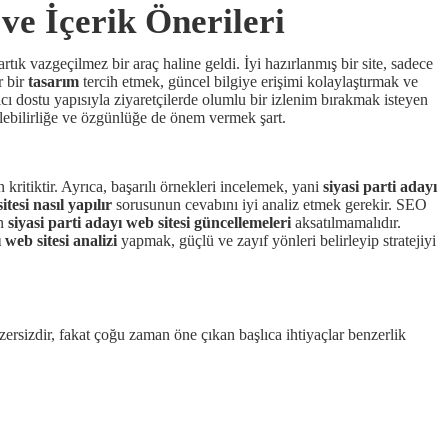
ve İçerik Önerileri
artık vazgeçilmez bir araç haline geldi. İyi hazırlanmış bir site, sadece
r bir
tasarım
tercih etmek, güncel bilgiye erişimi kolaylaştırmak ve
 dostu yapısıyla ziyaretçilerde olumlu bir izlenim bırakmak isteyen
şilebilirliğe ve özgünlüğe de önem vermek şart.
 kritiktir. Ayrıca, başarılı örnekleri incelemek, yani
siyasi parti adayı
itesi nasıl yapılır
sorusunun cevabını iyi analiz etmek gerekir. SEO
in
siyasi parti adayı web sitesi güncellemeleri
aksatılmamalıdır.
 web sitesi analizi
yapmak, güçlü ve zayıf yönleri belirleyip stratejiyi
zersizdir, fakat çoğu zaman öne çıkan başlıca ihtiyaçlar benzerlik