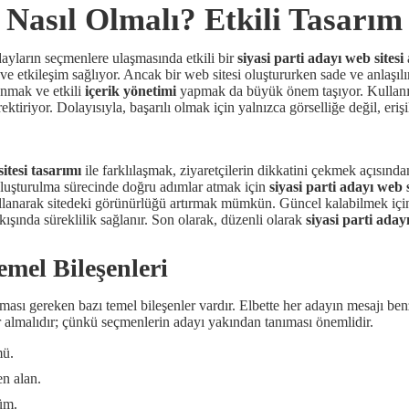
 Nasıl Olmalı? Etkili Tasarım 
dayların seçmenlere ulaşmasında etkili bir
siyasi parti adayı web sitesi
e etkileşim sağlıyor. Ancak bir web sitesi oluştururken sade ve anlaşılı
sunmak ve etkili
içerik yönetimi
yapmak da büyük önem taşıyor. Kullanıcı
ektiriyor. Dolayısıyla, başarılı olmak için yalnızca görselliğe değil, eri
sitesi tasarımı
ile farklılaşmak, ziyaretçilerin dikkatini çekmek açısından
 oluşturulma sürecinde doğru adımlar atmak için
siyasi parti adayı web s
lanarak sitedeki görünürlüğü artırmak mümkün. Güncel kalabilmek iç
akışında süreklilik sağlanır. Son olarak, düzenli olarak
siyasi parti adayı
emel Bileşenleri
lması gereken bazı temel bileşenler vardır. Elbette her adayın mesajı ben
er almalıdır; çünkü seçmenlerin adayı yakından tanıması önemlidir.
mü.
en alan.
üm.