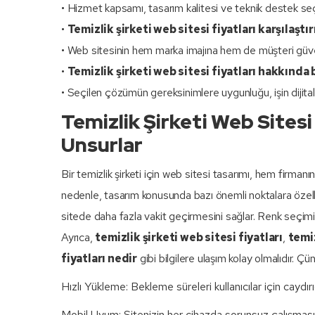
• Hizmet kapsamı, tasarım kalitesi ve teknik destek seç
•
Temizlik şirketi web sitesi fiyatları karşılaştı
• Web sitesinin hem marka imajına hem de müşteri güve
•
Temizlik şirketi web sitesi fiyatları hakkında b
• Seçilen çözümün gereksinimlere uygunluğu, işin dijital a
Temizlik Şirketi Web Sites
Unsurlar
Bir temizlik şirketi için web sitesi tasarımı, hem firmanı
nedenle, tasarım konusunda bazı önemli noktalara özellikl
sitede daha fazla vakit geçirmesini sağlar. Renk seçimi t
Ayrıca,
temizlik şirketi web sitesi fiyatları
,
temiz
fiyatları nedir
gibi bilgilere ulaşım kolay olmalıdır. Ç
Hızlı Yükleme: Bekleme süreleri kullanıcılar için caydırıcı
Mobil Uyum: Sitenizin her cihazda sorunsuz çalışması m