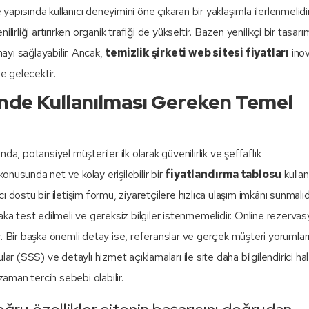
apısında kullanıcı deneyimini öne çıkaran bir yaklaşımla ilerlenmelidir
irliği artırırken organik trafiği de yükseltir. Bazen yenilikçi bir tasar
mayı sağlayabilir. Ancak,
temizlik şirketi web sitesi fiyatları
inov
e gelecektir.
inde Kullanılması Gereken Temel
ında, potansiyel müşteriler ilk olarak güvenilirlik ve şeffaflık
konusunda net ve kolay erişilebilir bir
fiyatlandırma tablosu
kullan
cı dostu bir iletişim formu, ziyaretçilere hızlıca ulaşım imkânı sunmalıd
utlaka test edilmeli ve gereksiz bilgiler istenmemelidir. Online rezerva
. Bir başka önemli detay ise, referanslar ve gerçek müşteri yorumları
ular (SSS) ve detaylı hizmet açıklamaları ile site daha bilgilendirici hale
man tercih sebebi olabilir.