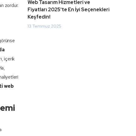
Web Tasarım Hizmetleri ve
an zordur.
Fiyatları 2025'te En İyi Seçenekleri
Keşfedin!
13 Temmuz 2025
 görünse
da
, içerik
la,
aliyetleri
ti web
nemi
a