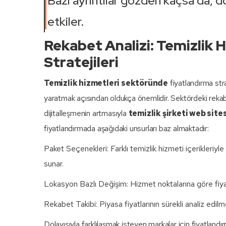
Bazı ayrıntılar gözden kaçsa da, do
etkiler.
Rekabet Analizi: Temizlik
Stratejileri
Temizlik hizmetleri sektöründe
fiyatlandırma str
yaratmak açısından oldukça önemlidir. Sektördeki rekabe
dijitalleşmenin artmasıyla
temizlik şirketi web sites
fiyatlandırmada aşağıdaki unsurları baz almaktadır:
Paket Seçenekleri: Farklı temizlik hizmeti içerikleriyle
sunar.
Lokasyon Bazlı Değişim: Hizmet noktalarına göre fiyat 
Rekabet Takibi: Piyasa fiyatlarının sürekli analiz edil
Dolayısıyla farklılaşmak isteyen markalar için fiyatlandır