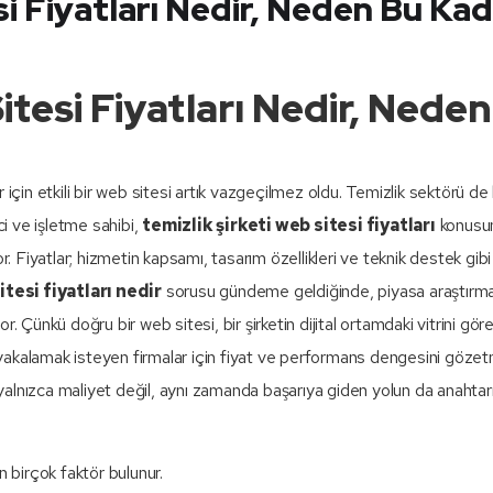
si Fiyatları Nedir, Neden Bu Ka
itesi Fiyatları Nedir, Nede
 için etkili bir web sitesi artık vazgeçilmez oldu. Temizlik sektörü de
i ve işletme sahibi,
temizlik şirketi web sitesi fiyatları
konusu
r. Fiyatlar; hizmetin kapsamı, tasarım özellikleri ve teknik destek gibi
itesi fiyatları nedir
sorusu gündeme geldiğinde, piyasa araştırma
 Çünkü doğru bir web sitesi, bir şirketin dijital ortamdaki vitrini göre
yakalamak isteyen firmalar için fiyat ve performans dengesini göze
alnızca maliyet değil, aynı zamanda başarıya giden yolun da anahtarı
en birçok faktör bulunur.