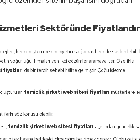
ğru özellikler sitenin başarısını doğrudan
 Hizmetleri Sektöründe Fiyatland
atejileri, hem müşteri memnuniyetini sağlamak hem de sürdürülebilir ka
tin yoğunluğu, firmaları yenilikçi çözümler aramaya iter. Özellikle
i fiyatları
da bir tercih sebebi hâline gelmiştir. Çoğu işletme,
 oluşturulan
temizlik şirketi web sitesi fiyatları
müşterilere e
farkı söz konusu olabilir.
mesi,
temizlik şirketi web sitesi fiyatları
açısından güncellik sa
manın tek başına belirleyici olmadığını belirtmek gerekir. Çünkü kalite 