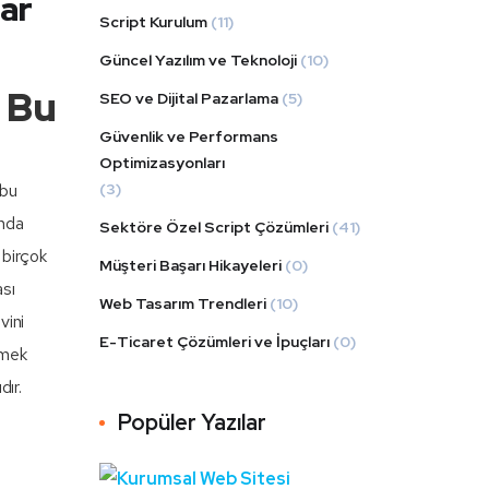
dar
Script Kurulum
(11)
Güncel Yazılım ve Teknoloji
(10)
n Bu
SEO ve Dijital Pazarlama
(5)
Güvenlik ve Performans
Optimizasyonları
(3)
 bu
nda
Sektöre Özel Script Çözümleri
(41)
 birçok
Müşteri Başarı Hikayeleri
(0)
sı
Web Tasarım Trendleri
(10)
vini
E-Ticaret Çözümleri ve İpuçları
(0)
tmek
dır.
Popüler Yazılar