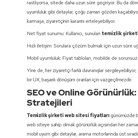
rastlıyorsa, sitede daha uzun süre geçiriyor. Bu da dönü
uyumluluk gibi detaylar, çoğu zaman gözden kaçabiliyor.
karmaşa, ziyaretçinin kararını erteleyebiliyor.
Net fiyat sunumu: Kullanıcı, sunulan
temizlik şirket
Hızlı iletişim: Sorulara çözüm bulmak için uzun süre 
Mobil uyumluluk: Fiyat tabloları, mobilde de sorunsuz
Yine de, her ziyaretçi farklı davranışlar sergileyebiliyor
bir UX, başarılı dönüşüm oranları için vazgeçilmezdir.
SEO ve Online Görünürlük: T
Stratejileri
Temizlik şirketi web sitesi fiyatları
günümüzde birç
web siteye sahip olmak görünürlük açısından her zaman ye
mobil uyum gibi detaylar, arama motorlarında üst sırada