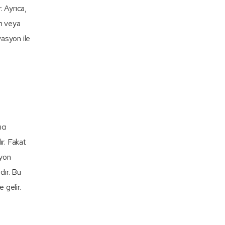
. Ayrıca,
ım veya
asyon ile
ıcı
ır. Fakat
syon
dır. Bu
 gelir.