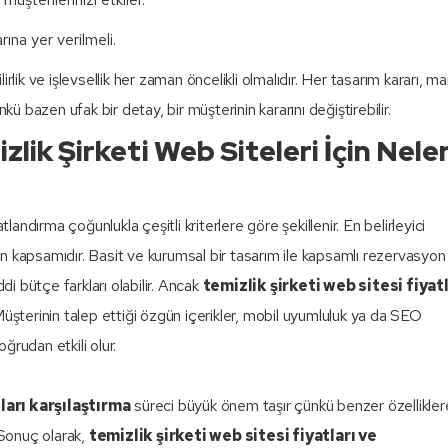
ına yer verilmeli.
lik ve işlevsellik her zaman öncelikli olmalıdır. Her tasarım kararı, ma
kü bazen ufak bir detay, bir müşterinin kararını değiştirebilir.
lik Şirketi Web Siteleri İçin Nele
landırma çoğunlukla çeşitli kriterlere göre şekillenir. En belirleyici
inin kapsamıdır. Basit ve kurumsal bir tasarım ile kapsamlı rezervasyon
di bütçe farkları olabilir. Ancak
temizlik şirketi web sitesi fiyatl
Müşterinin talep ettiği özgün içerikler, mobil uyumluluk ya da SEO
ğrudan etkili olur.
ları karşılaştırma
süreci büyük önem taşır çünkü benzer özellikler
. Sonuç olarak,
temizlik şirketi web sitesi fiyatları ve