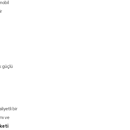
mobil
ir
ak güçlü
iyetli bir
ımı ve
keti