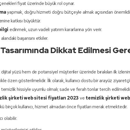
enekleri fiyat üzerinde büyük rol oynar.
rma
yapmak, doğru hizmeti doğru bütçeyle almak açısından önemlidir
nine katkısı büyüktür.
ilgi
edinmek, uzun vadeli yatırım kararlarına yön verir.
landaki başarısını etkiler.
i Tasarımında Dikkat Edilmesi Ge
n dijital yüzü hem de potansiyel müşteriler üzerinde bırakılan ilk izleni
e özen gösterilmelidir. İlk olarak, kullanıcı dostu bir arayüz ziyaretçi
emizlik hissiyle uyumlu olmalı; sade ve ferah tonlar tercih edilmelidir
lik şirketi web sitesi fiyatları 2023
ve
temizlik şirketi web
ünkü birçok kullanıcı, hizmet almadan önce fiyatları merak etmektedir.
 olabilir.
üşterilerinizi etkiler.