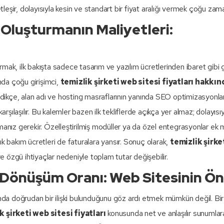
netleşir, dolayısıyla kesin ve standart bir fiyat aralığı vermek çoğu zam
 Oluşturmanın Maliyetleri:
turmak, ilk bakışta sadece tasarım ve yazılım ücretlerinden ibaret gibi
ında çoğu girişimci,
temizlik şirketi web sitesi fiyatları hakkın
ndikçe, alan adı ve hosting masraflarının yanında SEO optimizasyonları
rşılaşılır. Bu kalemler bazen ilk tekliflerde açıkça yer almaz; dolayısıy
anız gerekir. Özelleştirilmiş modüller ya da özel entegrasyonlar ek m
ylık bakım ücretleri de faturalara yansır. Sonuç olarak,
temizlik şirke
e özgü ihtiyaçlar nedeniyle toplam tutar değişebilir.
e Dönüşüm Oranı: Web Sitesinin Ö
nda doğrudan bir ilişki bulunduğunu göz ardı etmek mümkün değil. Bir
k şirketi web sitesi fiyatları
konusunda net ve anlaşılır sunumlar