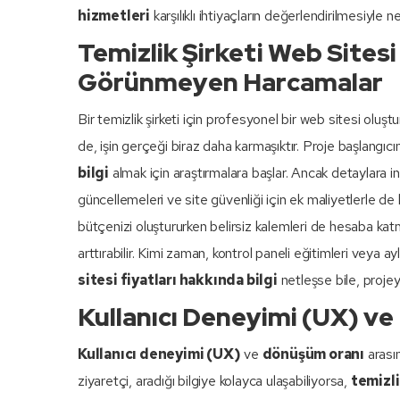
hizmetleri
karşılıklı ihtiyaçların değerlendirilmesiyle 
Temizlik Şirketi Web Sitesi
Görünmeyen Harcamalar
Bir temizlik şirketi için profesyonel bir web sitesi oluş
de, işin gerçeği biraz daha karmaşıktır. Proje başlangıc
bilgi
almak için araştırmalara başlar. Ancak detaylara i
güncellemeleri ve site güvenliği için ek maliyetlerle de ka
bütçenizi oluştururken belirsiz kalemleri de hesaba katm
arttırabilir. Kimi zaman, kontrol paneli eğitimleri veya a
sitesi fiyatları hakkında bilgi
netleşse bile, projey
Kullanıcı Deneyimi (UX) v
Kullanıcı deneyimi (UX)
ve
dönüşüm oranı
arası
ziyaretçi, aradığı bilgiye kolayca ulaşabiliyorsa,
temizli