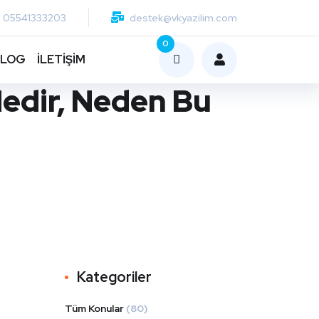
05541333203
destek@vkyazilim.com
0
BLOG
İLETİŞİM
 Nedir, Neden Bu
Kategoriler
Tüm Konular
(80)