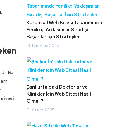
.
Kurumsal Web Sitesi Tasarımında
Yenilikçi Yaklaşımlar Sıradışı
Başarılar İçin Stratejiler
13 Temmuz 2025
reken
mdir. Bu
lerin
Şanlıurfa'daki Doktorlar ve
.
Klinikler İçin Web Sitesi Nasıl
 sitesi
Olmalı?
01 Kasım 2025