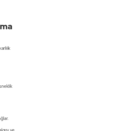
ırma
rlılık
sneklik
ğlar.
algısı ve