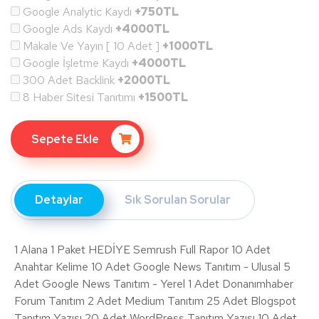
Google Analytic Kaydı
+750TL
Google Ads Kaydı
+4000TL
Makale Ve Yayın [ 10 Adet ]
+1000TL
Google İşletme Kaydı
+4000TL
300 Adet Backlink
+2000TL
8 Haber Sitesi Tanıtımı
+1500TL
Sepete Ekle
Detaylar
Sık Sorulan Sorular
1 Alana 1 Paket HEDİYE Semrush Full Rapor 10 Adet
Anahtar Kelime 10 Adet Google News Tanıtım - Ulusal 5
Adet Google News Tanıtım - Yerel 1 Adet Donanımhaber
Forum Tanıtım 2 Adet Medium Tanıtım 25 Adet Blogspot
Tanıtım Yazısı 20 Adet WordPress Tanıtım Yazısı 10 Adet