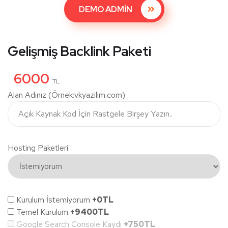
DEMO ADMİN
Gelişmiş Backlink Paketi
6000
TL
Alan Adınız (Örnek:vkyazilim.com)
Hosting Paketleri
Kurulum İstemiyorum
+0TL
Temel Kurulum
+9400TL
Google Search Console Kaydı
+750TL