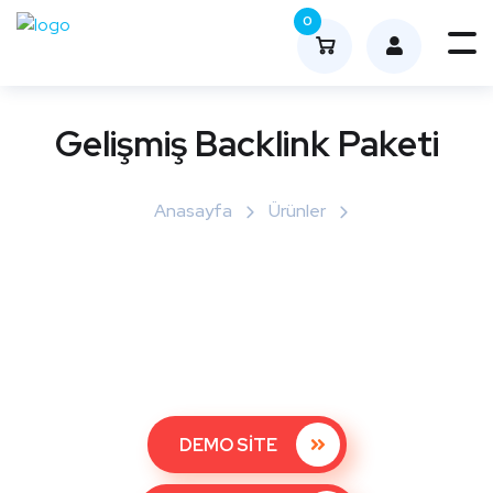
0
Me
nüy
ü
Gelişmiş Backlink Paketi
Aç
Anasayfa
Ürünler
DEMO SİTE