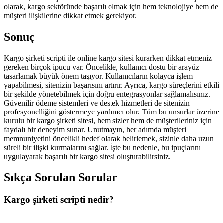
olarak, kargo sektöründe başarılı olmak için hem teknolojiye hem de
müşteri ilişkilerine dikkat etmek gerekiyor.
Sonuç
Kargo şirketi scripti ile online kargo sitesi kurarken dikkat etmeniz
gereken birçok ipucu var. Öncelikle, kullanıcı dostu bir arayüz
tasarlamak büyük önem taşıyor. Kullanıcıların kolayca işlem
yapabilmesi, sitenizin başarısını artırır. Ayrıca, kargo süreçlerini etkili
bir şekilde yönetebilmek için doğru entegrasyonlar sağlamalısınız.
Güvenilir ödeme sistemleri ve destek hizmetleri de sitenizin
profesyonelliğini göstermeye yardımcı olur. Tüm bu unsurlar üzerine
kurulu bir kargo şirketi sitesi, hem sizler hem de müşterileriniz için
faydalı bir deneyim sunar. Unutmayın, her adımda müşteri
memnuniyetini öncelikli hedef olarak belirlemek, sizinle daha uzun
süreli bir ilişki kurmalarını sağlar. İşte bu nedenle, bu ipuçlarını
uygulayarak başarılı bir kargo sitesi oluşturabilirsiniz.
Sıkça Sorulan Sorular
Kargo şirketi scripti nedir?