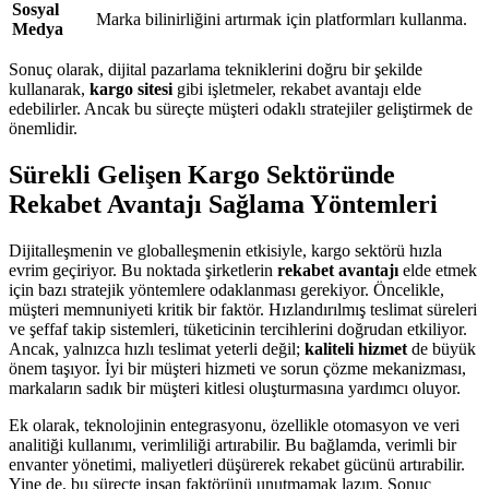
Sosyal
Marka bilinirliğini artırmak için platformları kullanma.
Medya
Sonuç olarak, dijital pazarlama tekniklerini doğru bir şekilde
kullanarak,
kargo sitesi
gibi işletmeler, rekabet avantajı elde
edebilirler. Ancak bu süreçte müşteri odaklı stratejiler geliştirmek de
önemlidir.
Sürekli Gelişen Kargo Sektöründe
Rekabet Avantajı Sağlama Yöntemleri
Dijitalleşmenin ve globalleşmenin etkisiyle, kargo sektörü hızla
evrim geçiriyor. Bu noktada şirketlerin
rekabet avantajı
elde etmek
için bazı stratejik yöntemlere odaklanması gerekiyor. Öncelikle,
müşteri memnuniyeti kritik bir faktör. Hızlandırılmış teslimat süreleri
ve şeffaf takip sistemleri, tüketicinin tercihlerini doğrudan etkiliyor.
Ancak, yalnızca hızlı teslimat yeterli değil;
kaliteli hizmet
de büyük
önem taşıyor. İyi bir müşteri hizmeti ve sorun çözme mekanizması,
markaların sadık bir müşteri kitlesi oluşturmasına yardımcı oluyor.
Ek olarak, teknolojinin entegrasyonu, özellikle otomasyon ve veri
analitiği kullanımı, verimliliği artırabilir. Bu bağlamda, verimli bir
envanter yönetimi, maliyetleri düşürerek rekabet gücünü artırabilir.
Yine de, bu süreçte insan faktörünü unutmamak lazım. Sonuç