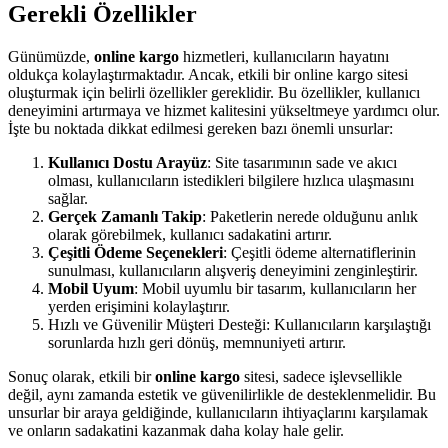
Gerekli Özellikler
Günümüzde,
online kargo
hizmetleri, kullanıcıların hayatını
oldukça kolaylaştırmaktadır. Ancak, etkili bir online kargo sitesi
oluşturmak için belirli özellikler gereklidir. Bu özellikler, kullanıcı
deneyimini artırmaya ve hizmet kalitesini yükseltmeye yardımcı olur.
İşte bu noktada dikkat edilmesi gereken bazı önemli unsurlar:
Kullanıcı Dostu Arayüz
: Site tasarımının sade ve akıcı
olması, kullanıcıların istedikleri bilgilere hızlıca ulaşmasını
sağlar.
Gerçek Zamanlı Takip
: Paketlerin nerede olduğunu anlık
olarak görebilmek, kullanıcı sadakatini artırır.
Çeşitli Ödeme Seçenekleri
: Çeşitli ödeme alternatiflerinin
sunulması, kullanıcıların alışveriş deneyimini zenginleştirir.
Mobil Uyum
: Mobil uyumlu bir tasarım, kullanıcıların her
yerden erişimini kolaylaştırır.
Hızlı ve Güvenilir Müşteri Desteği: Kullanıcıların karşılaştığı
sorunlarda hızlı geri dönüş, memnuniyeti artırır.
Sonuç olarak, etkili bir
online kargo
sitesi, sadece işlevsellikle
değil, aynı zamanda estetik ve güvenilirlikle de desteklenmelidir. Bu
unsurlar bir araya geldiğinde, kullanıcıların ihtiyaçlarını karşılamak
ve onların sadakatini kazanmak daha kolay hale gelir.