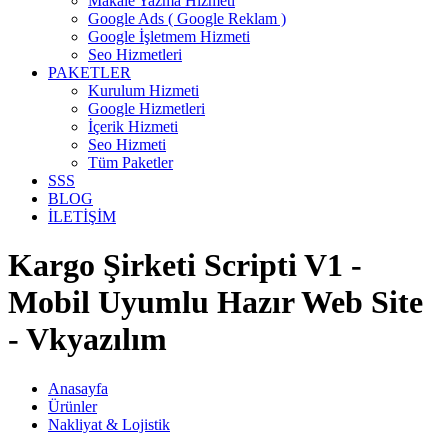
Makale Yazma Hizmeti
Google Ads ( Google Reklam )
Google İşletmem Hizmeti
Seo Hizmetleri
PAKETLER
Kurulum Hizmeti
Google Hizmetleri
İçerik Hizmeti
Seo Hizmeti
Tüm Paketler
SSS
BLOG
İLETİŞİM
Kargo Şirketi Scripti V1 -
Mobil Uyumlu Hazır Web Site
- Vkyazılım
Anasayfa
Ürünler
Nakliyat & Lojistik