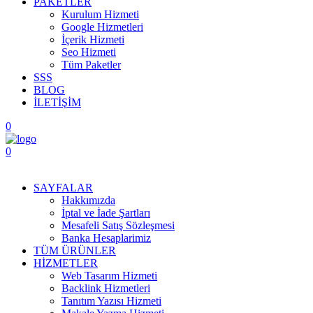
PAKETLER
Kurulum Hizmeti
Google Hizmetleri
İçerik Hizmeti
Seo Hizmeti
Tüm Paketler
SSS
BLOG
İLETİŞİM
0
0
Menüyü Aç
SAYFALAR
Hakkımızda
İptal ve İade Şartları
Mesafeli Satış Sözleşmesi
Banka Hesaplarimiz
TÜM ÜRÜNLER
HİZMETLER
Web Tasarım Hizmeti
Backlink Hizmetleri
Tanıtım Yazısı Hizmeti