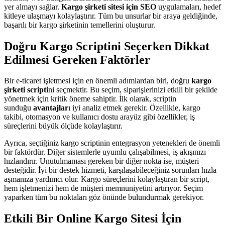
yer almayı sağlar.
Kargo şirketi sitesi için SEO
uygulamaları, hedef
kitleye ulaşmayı kolaylaştırır. Tüm bu unsurlar bir araya geldiğinde,
başarılı bir kargo şirketinin temellerini oluşturur.
Doğru Kargo Scriptini Seçerken Dikkat
Edilmesi Gereken Faktörler
Bir e-ticaret işletmesi için en önemli adımlardan biri, doğru
kargo
şirketi scripti
ni seçmektir. Bu seçim, siparişlerinizi etkili bir şekilde
yönetmek için kritik öneme sahiptir. İlk olarak, scriptin
sunduğu
avantajlar
ı iyi analiz etmek gerekir. Özellikle, kargo
takibi, otomasyon ve kullanıcı dostu arayüz gibi özellikler, iş
süreçlerini büyük ölçüde kolaylaştırır.
Ayrıca, seçtiğiniz kargo scriptinin entegrasyon yetenekleri de önemli
bir faktördür. Diğer sistemlerle uyumlu çalışabilmesi, iş akışınızı
hızlandırır. Unutulmaması gereken bir diğer nokta ise, müşteri
desteğidir. İyi bir destek hizmeti, karşılaşabileceğiniz sorunları hızla
aşmanıza yardımcı olur. Kargo süreçlerini kolaylaştıran bir script,
hem işletmenizi hem de müşteri memnuniyetini artırıyor. Seçim
yaparken tüm bu noktaları göz önünde bulundurmak gerekiyor.
Etkili Bir Online Kargo Sitesi İçin