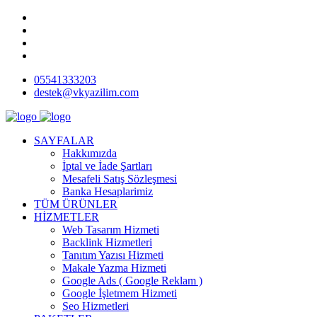
05541333203
destek@vkyazilim.com
SAYFALAR
Hakkımızda
İptal ve İade Şartları
Mesafeli Satış Sözleşmesi
Banka Hesaplarimiz
TÜM ÜRÜNLER
HİZMETLER
Web Tasarım Hizmeti
Backlink Hizmetleri
Tanıtım Yazısı Hizmeti
Makale Yazma Hizmeti
Google Ads ( Google Reklam )
Google İşletmem Hizmeti
Seo Hizmetleri