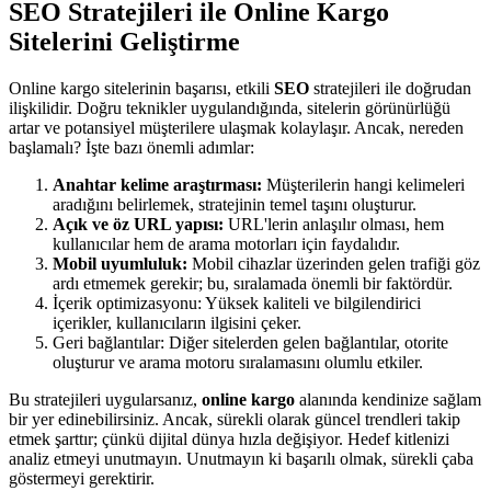
SEO Stratejileri ile Online Kargo
Sitelerini Geliştirme
Online kargo sitelerinin başarısı, etkili
SEO
stratejileri ile doğrudan
ilişkilidir. Doğru teknikler uygulandığında, sitelerin görünürlüğü
artar ve potansiyel müşterilere ulaşmak kolaylaşır. Ancak, nereden
başlamalı? İşte bazı önemli adımlar:
Anahtar kelime araştırması:
Müşterilerin hangi kelimeleri
aradığını belirlemek, stratejinin temel taşını oluşturur.
Açık ve öz URL yapısı:
URL'lerin anlaşılır olması, hem
kullanıcılar hem de arama motorları için faydalıdır.
Mobil uyumluluk:
Mobil cihazlar üzerinden gelen trafiği göz
ardı etmemek gerekir; bu, sıralamada önemli bir faktördür.
İçerik optimizasyonu: Yüksek kaliteli ve bilgilendirici
içerikler, kullanıcıların ilgisini çeker.
Geri bağlantılar: Diğer sitelerden gelen bağlantılar, otorite
oluşturur ve arama motoru sıralamasını olumlu etkiler.
Bu stratejileri uygularsanız,
online kargo
alanında kendinize sağlam
bir yer edinebilirsiniz. Ancak, sürekli olarak güncel trendleri takip
etmek şarttır; çünkü dijital dünya hızla değişiyor. Hedef kitlenizi
analiz etmeyi unutmayın. Unutmayın ki başarılı olmak, sürekli çaba
göstermeyi gerektirir.