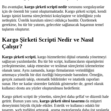
Bu avantajlar,
kargo şirketi scripti nedir
sorusunu sorgulayanlar
için de önemli bir yanıt oluşturmaktadır. Kargo şirketi scripti, kendi
kargo işinizi kurma süreçlerinizi kolaylaştırır ve izlediğiniz yolu
netleştirir. Üstelik kurulum süreci oldukça basittir. Özetlemek
gerekirse, bu tür bir yatırım, gelecekte sağlanacak başarının temel
taşlarını oluşturur.
Kargo Şirketi Scripti Nedir ve Nasıl
Çalışır?
Kargo şirketi scripti
, kargo hizmetlerini dijital ortamda yönetmeyi
sağlayan yazılımlardır. Bu tür bir script, kullanıcıların siparişlerini
yerleştirmesine, takip etmesine ve teslimat süreçlerini izlemelerine
olanak tanır. Aynı zamanda, kargo firmalarının verimliliğini
artırmaya yönelik bir dizi özelliği bünyesinde barındırır. Örneğin,
gerçek zamanlı takip, otomatik bildirimler ve istatistik raporları
sunar. Her ne kadar sistemler farklılık gösterseler de, genel olarak
kullanıcı dostu ara yüzler oluşturulması hedeflenir.
Kargo şirketi scripti ile yönetim, süreçleri daha şeffaf ve düzenli hale
getirir. Bunun yanı sıra,
kargo şirketi sitesi tasarımı
da müşteri
deneyimini büyük ölçüde etkiler. Estetik ve kullanıcı odaklı bir
tasarım, web trafiğini artırarak, arama motorlarında daha üst sıralarda