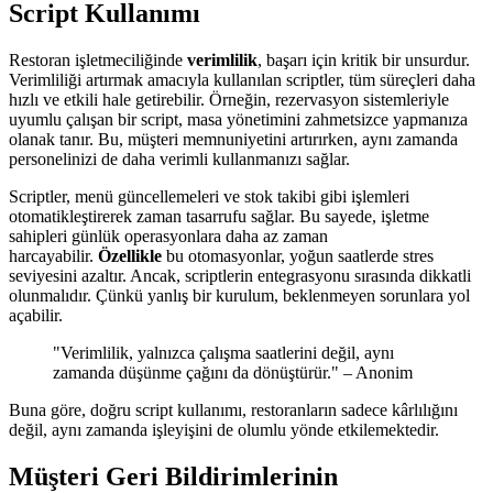
Script Kullanımı
Restoran işletmeciliğinde
verimlilik
, başarı için kritik bir unsurdur.
Verimliliği artırmak amacıyla kullanılan scriptler, tüm süreçleri daha
hızlı ve etkili hale getirebilir. Örneğin, rezervasyon sistemleriyle
uyumlu çalışan bir script, masa yönetimini zahmetsizce yapmanıza
olanak tanır. Bu, müşteri memnuniyetini artırırken, aynı zamanda
personelinizi de daha verimli kullanmanızı sağlar.
Scriptler, menü güncellemeleri ve stok takibi gibi işlemleri
otomatikleştirerek zaman tasarrufu sağlar. Bu sayede, işletme
sahipleri günlük operasyonlara daha az zaman
harcayabilir.
Özellikle
bu otomasyonlar, yoğun saatlerde stres
seviyesini azaltır. Ancak, scriptlerin entegrasyonu sırasında dikkatli
olunmalıdır. Çünkü yanlış bir kurulum, beklenmeyen sorunlara yol
açabilir.
"Verimlilik, yalnızca çalışma saatlerini değil, aynı
zamanda düşünme çağını da dönüştürür." – Anonim
Buna göre, doğru script kullanımı, restoranların sadece kârlılığını
değil, aynı zamanda işleyişini de olumlu yönde etkilemektedir.
Müşteri Geri Bildirimlerinin