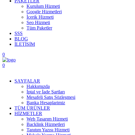
PAKETLER
Kurulum Hizmeti
Google Hizmetleri
İçerik Hizmeti
Seo Hizmeti
Tüm Paketler
SSS
BLOG
İLETİŞİM
0
0
Menüyü Aç
SAYFALAR
Hakkımızda
İptal ve İade Şartları
Mesafeli Satış Sözleşmesi
Banka Hesaplarimiz
TÜM ÜRÜNLER
HİZMETLER
Web Tasarım Hizmeti
Backlink Hizmetleri
Tanıtım Yazısı Hizmeti