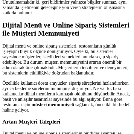
Unutulmamalıdır ki, geri bildirimler yalnızca bilgiler sunmaz, aynı
zamanda işletmenin geleceğine yön veren stratejilerin oluşmasına
katkıda bulunur.
Dijital Menü ve Online Sipariş Sistemleri
ile Müşteri Memnuniyeti
Dijital menü ve online sipariş sistemleri, restoranların günlük
işleyişini büyük ölçüde dönüştürüyor. Öyle ki, bu sistemler
sayesinde müşteriler, istedikleri yemekleri anında seçip sipariş
edebiliyor. Bu durum, müşteri memnuniyetini artıran önemli bir
adım olarak öne çıkmaktadır. Müşterilerin tercihleri ve deneyimleri,
bu sistemlerin etkililiğiyle doğrudan bağlantılıdır.
Özellikle kullanıcı dostu arayüzler, sipariş süreçlerini hızlandırırken
ayrıca bekleme sürelerini minimuma düşürüyor. Ne var ki, bazı
kullanıcılar dijital menülerin karmaşık olduğunu düşünebilir. Ancak,
basit ve anlaşılır tasarımlar sayesinde bu algı aşılıyor. Buna göre,
restoranlar için
müsteri memnuniyeti
sağlamak, öncelikli bir hedef
haline geliyor.
Artan Müşteri Talepleri
Dijital menü ve online sipariş sistemlerinin bir diğer avantajı ise,