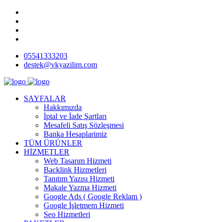
05541333203
destek@vkyazilim.com
SAYFALAR
Hakkımızda
İptal ve İade Şartları
Mesafeli Satış Sözleşmesi
Banka Hesaplarimiz
TÜM ÜRÜNLER
HİZMETLER
Web Tasarım Hizmeti
Backlink Hizmetleri
Tanıtım Yazısı Hizmeti
Makale Yazma Hizmeti
Google Ads ( Google Reklam )
Google İşletmem Hizmeti
Seo Hizmetleri