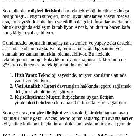
Son yıllarda,
müşteri iletişimi
alanında teknolojinin etkisi oldukça
belirginleşti. İletişim süreçleri, mobil uygulamalar ve sosyal medya
araçları sayesinde daha hızlı ve etkili hale geldi. İnsanlar, markalarla
bir tık uzağında etkileşim kurabiliyor. Ancak, bu durum bazen kafa
karışıklığına yol açabiliyor.
Günümüzde, otomatik mesajlaşma sistemleri ve yapay zeka destekli
asistanlar kullanılmakta. Fakat, bir insanın sağladığı samimiyeti
sunmak her zaman mümkün olamayabiliyor. Bu nedenle,
teknolojinin sunduğu kolaylıkların yanı sıra, insan faktörünün de
göz ardı edilmemesi gerektiği unutulmamalıdır.
Hızlı Yanıt
: Teknoloji sayesinde, müşteri sorularına anında
yanıt verilebiliyor.
Veri Analizi
: Müşteri davranışları hakkında içgörü sağlamak,
iletişim stratejilerini geliştiriyor.
Kişiselleştirme
: Müşteri ihtiyaçlarına uygun iletişim
yöntemleri belirlenerek, daha etkili bir etkileşim sağlanıyor.
Sonuç olarak,
müşteri iletişimi
ve teknoloji, birbirini tamamlayan
iki unsur haline geldi. Ancak, teknolojinin sağladığı bu avantajları en
iyi şekilde kullanmak için, insan dokusunu asla unutmamak gerekir.