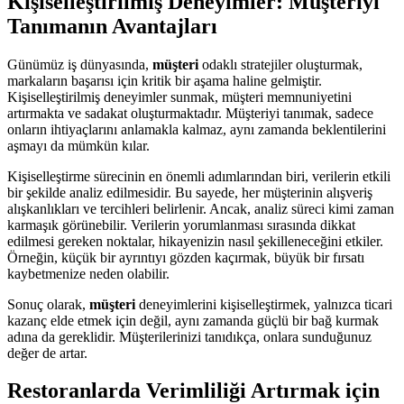
Kişiselleştirilmiş Deneyimler: Müşteriyi
Tanımanın Avantajları
Günümüz iş dünyasında,
müşteri
odaklı stratejiler oluşturmak,
markaların başarısı için kritik bir aşama haline gelmiştir.
Kişiselleştirilmiş deneyimler sunmak, müşteri memnuniyetini
artırmakta ve sadakat oluşturmaktadır. Müşteriyi tanımak, sadece
onların ihtiyaçlarını anlamakla kalmaz, aynı zamanda beklentilerini
aşmayı da mümkün kılar.
Kişiselleştirme sürecinin en önemli adımlarından biri, verilerin etkili
bir şekilde analiz edilmesidir. Bu sayede, her müşterinin alışveriş
alışkanlıkları ve tercihleri belirlenir. Ancak, analiz süreci kimi zaman
karmaşık görünebilir. Verilerin yorumlanması sırasında dikkat
edilmesi gereken noktalar, hikayenizin nasıl şekilleneceğini etkiler.
Örneğin, küçük bir ayrıntıyı gözden kaçırmak, büyük bir fırsatı
kaybetmenize neden olabilir.
Sonuç olarak,
müşteri
deneyimlerini kişiselleştirmek, yalnızca ticari
kazanç elde etmek için değil, aynı zamanda güçlü bir bağ kurmak
adına da gereklidir. Müşterilerinizi tanıdıkça, onlara sunduğunuz
değer de artar.
Restoranlarda Verimliliği Artırmak için