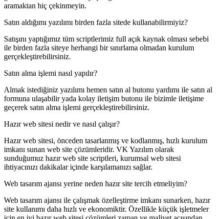
aramaktan hiç çekinmeyin.
Satın aldığımı yazılımı birden fazla sitede kullanabilirmiyiz?
Satışını yaptığımız tüm scriptlerimiz full açık kaynak olması sebebi
ile birden fazla siteye herhangi bir sınırlama olmadan kurulum
gerçekleştirebilirsiniz.
Satın alma işlemi nasıl yapılır?
Almak istediğiniz yazılımı hemen satın al butonu yardımı ile satın al
formuna ulaşabilir yada kolay iletişim butonu ile bizimle iletişime
geçerek satın alma işlemi gerçekleştirebilirsiniz.
Hazır web sitesi nedir ve nasıl çalışır?
Hazır web sitesi, önceden tasarlanmış ve kodlanmış, hızlı kurulum
imkanı sunan web site çözümleridir. VK Yazılım olarak
sunduğumuz hazır web site scriptleri, kurumsal web sitesi
ihtiyacınızı dakikalar içinde karşılamanızı sağlar.
Web tasarım ajansı yerine neden hazır site tercih etmeliyim?
Web tasarım ajansı ile çalışmak özelleştirme imkanı sunarken, hazır
site kullanımı daha hızlı ve ekonomiktir. Özellikle küçük işletmeler
için en iyi hazır web sitesi çözümleri zaman ve maliyet açısından