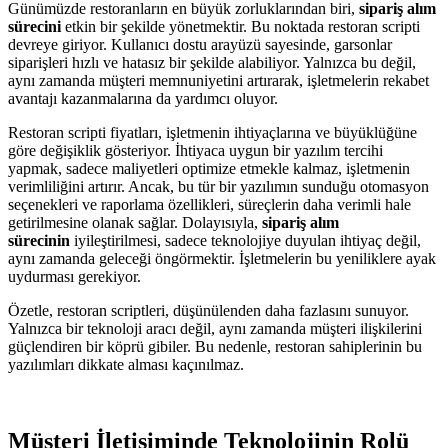
Günümüzde restoranların en büyük zorluklarından biri,
sipariş alım
sürecini
etkin bir şekilde yönetmektir. Bu noktada restoran scripti
devreye giriyor. Kullanıcı dostu arayüzü sayesinde, garsonlar
siparişleri hızlı ve hatasız bir şekilde alabiliyor. Yalnızca bu değil,
aynı zamanda müşteri memnuniyetini artırarak, işletmelerin rekabet
avantajı kazanmalarına da yardımcı oluyor.
Restoran scripti fiyatları, işletmenin ihtiyaçlarına ve büyüklüğüne
göre değişiklik gösteriyor. İhtiyaca uygun bir yazılım tercihi
yapmak, sadece maliyetleri optimize etmekle kalmaz, işletmenin
verimliliğini artırır. Ancak, bu tür bir yazılımın sunduğu otomasyon
seçenekleri ve raporlama özellikleri, süreçlerin daha verimli hale
getirilmesine olanak sağlar. Dolayısıyla,
sipariş alım
sürecinin
iyileştirilmesi, sadece teknolojiye duyulan ihtiyaç değil,
aynı zamanda geleceği öngörmektir. İşletmelerin bu yeniliklere ayak
uydurması gerekiyor.
Özetle, restoran scriptleri, düşünülenden daha fazlasını sunuyor.
Yalnızca bir teknoloji aracı değil, aynı zamanda müşteri ilişkilerini
güçlendiren bir köprü gibiler. Bu nedenle, restoran sahiplerinin bu
yazılımları dikkate alması kaçınılmaz.
Müşteri İletişiminde Teknolojinin Rolü