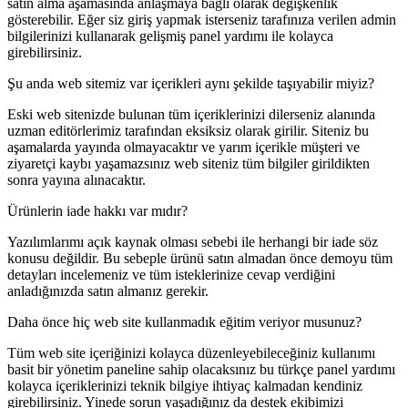
satın alma aşamasında anlaşmaya bağlı olarak değişkenlik
gösterebilir. Eğer siz giriş yapmak isterseniz tarafınıza verilen admin
bilgilerinizi kullanarak gelişmiş panel yardımı ile kolayca
girebilirsiniz.
Şu anda web sitemiz var içerikleri aynı şekilde taşıyabilir miyiz?
Eski web sitenizde bulunan tüm içeriklerinizi dilerseniz alanında
uzman editörlerimiz tarafından eksiksiz olarak girilir. Siteniz bu
aşamalarda yayında olmayacaktır ve yarım içerikle müşteri ve
ziyaretçi kaybı yaşamazsınız web siteniz tüm bilgiler girildikten
sonra yayına alınacaktır.
Ürünlerin iade hakkı var mıdır?
Yazılımlarımı açık kaynak olması sebebi ile herhangi bir iade söz
konusu değildir. Bu sebeple ürünü satın almadan önce demoyu tüm
detayları incelemeniz ve tüm isteklerinize cevap verdiğini
anladığınızda satın almanız gerekir.
Daha önce hiç web site kullanmadık eğitim veriyor musunuz?
Tüm web site içeriğinizi kolayca düzenleyebileceğiniz kullanımı
basit bir yönetim paneline sahip olacaksınız bu türkçe panel yardımı
kolayca içeriklerinizi teknik bilgiye ihtiyaç kalmadan kendiniz
girebilirsiniz. Yinede sorun yaşadığınız da destek ekibimizi