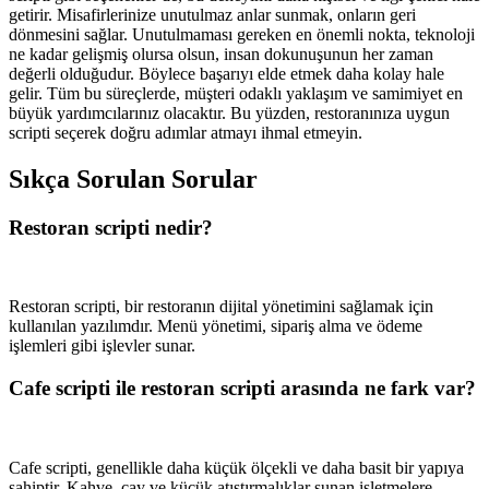
getirir. Misafirlerinize unutulmaz anlar sunmak, onların geri
dönmesini sağlar. Unutulmaması gereken en önemli nokta, teknoloji
ne kadar gelişmiş olursa olsun, insan dokunuşunun her zaman
değerli olduğudur. Böylece başarıyı elde etmek daha kolay hale
gelir. Tüm bu süreçlerde, müşteri odaklı yaklaşım ve samimiyet en
büyük yardımcılarınız olacaktır. Bu yüzden, restoranınıza uygun
scripti seçerek doğru adımlar atmayı ihmal etmeyin.
Sıkça Sorulan Sorular
Restoran scripti nedir?
Restoran scripti, bir restoranın dijital yönetimini sağlamak için
kullanılan yazılımdır. Menü yönetimi, sipariş alma ve ödeme
işlemleri gibi işlevler sunar.
Cafe scripti ile restoran scripti arasında ne fark var?
Cafe scripti, genellikle daha küçük ölçekli ve daha basit bir yapıya
sahiptir. Kahve, çay ve küçük atıştırmalıklar sunan işletmelere