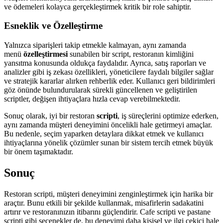
ve ödemeleri kolayca gerçekleştirmek kritik bir role sahiptir.
Esneklik ve Özelleştirme
Yalnızca siparişleri takip etmekle kalmayan, aynı zamanda
menü
özelleştirmesi
sunabilen bir script, restoranın kimliğini
yansıtma konusunda oldukça faydalıdır. Ayrıca, satış raporları ve
analizler gibi iş zekası özellikleri, yöneticilere faydalı bilgiler sağlar
ve stratejik kararlar alırken rehberlik eder. Kullanıcı geri bildirimleri
göz önünde bulundurularak sürekli güncellenen ve geliştirilen
scriptler, değişen ihtiyaçlara hızla cevap verebilmektedir.
Sonuç olarak, iyi bir restoran
scripti
, iş süreçlerini optimize ederken,
aynı zamanda müşteri deneyimini öncelikli hale getirmeyi amaçlar.
Bu nedenle, seçim yaparken detaylara dikkat etmek ve kullanıcı
ihtiyaçlarına yönelik çözümler sunan bir sistem tercih etmek büyük
bir önem taşımaktadır.
Sonuç
Restoran scripti, müşteri deneyimini zenginleştirmek için harika bir
araçtır. Bunu etkili bir şekilde kullanmak, misafirlerin sadakatini
artırır ve restoranınızın itibarını güçlendirir. Cafe scripti ve pastane
scripti gibi seçenekler de, bu deneyimi daha kişisel ve ilgi çekici hale