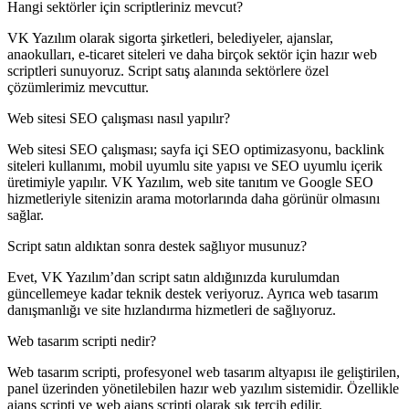
Hangi sektörler için scriptleriniz mevcut?
VK Yazılım olarak sigorta şirketleri, belediyeler, ajanslar,
anaokulları, e-ticaret siteleri ve daha birçok sektör için hazır web
scriptleri sunuyoruz. Script satış alanında sektörlere özel
çözümlerimiz mevcuttur.
Web sitesi SEO çalışması nasıl yapılır?
Web sitesi SEO çalışması; sayfa içi SEO optimizasyonu, backlink
siteleri kullanımı, mobil uyumlu site yapısı ve SEO uyumlu içerik
üretimiyle yapılır. VK Yazılım, web site tanıtım ve Google SEO
hizmetleriyle sitenizin arama motorlarında daha görünür olmasını
sağlar.
Script satın aldıktan sonra destek sağlıyor musunuz?
Evet, VK Yazılım’dan script satın aldığınızda kurulumdan
güncellemeye kadar teknik destek veriyoruz. Ayrıca web tasarım
danışmanlığı ve site hızlandırma hizmetleri de sağlıyoruz.
Web tasarım scripti nedir?
Web tasarım scripti, profesyonel web tasarım altyapısı ile geliştirilen,
panel üzerinden yönetilebilen hazır web yazılım sistemidir. Özellikle
ajans scripti ve web ajans scripti olarak sık tercih edilir.