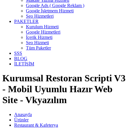
Makale Yazma Hizmeti
Google Ads ( Google Reklam )
Google İşletmem Hizmeti
Seo Hizmetleri
PAKETLER
Kurulum Hizmeti
Google Hizmetleri
İçerik Hizmeti
Seo Hizmeti
Tüm Paketler
SSS
BLOG
İLETİŞİM
Kurumsal Restoran Scripti V3
- Mobil Uyumlu Hazır Web
Site - Vkyazılım
Anasayfa
Ürünler
Restaurant & Kafeterya