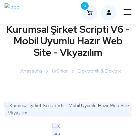
0
Me
nüy
Kurumsal Şirket Scripti V6 -
ü
Mobil Uyumlu Hazır Web
Aç
Site - Vkyazılım
Anasayfa
Ürünler
Elektronik & Elektrik