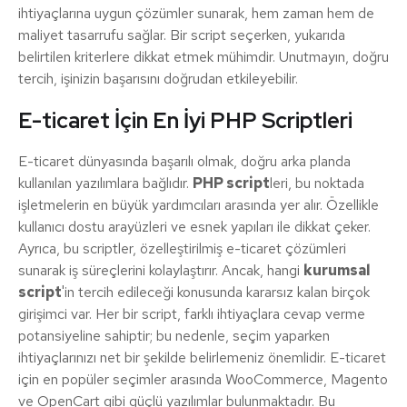
ihtiyaçlarına uygun çözümler sunarak, hem zaman hem de
maliyet tasarrufu sağlar. Bir script seçerken, yukarıda
belirtilen kriterlere dikkat etmek mühimdir. Unutmayın, doğru
tercih, işinizin başarısını doğrudan etkileyebilir.
E-ticaret İçin En İyi PHP Scriptleri
E-ticaret dünyasında başarılı olmak, doğru arka planda
kullanılan yazılımlara bağlıdır.
PHP script
leri, bu noktada
işletmelerin en büyük yardımcıları arasında yer alır. Özellikle
kullanıcı dostu arayüzleri ve esnek yapıları ile dikkat çeker.
Ayrıca, bu scriptler, özelleştirilmiş e-ticaret çözümleri
sunarak iş süreçlerini kolaylaştırır. Ancak, hangi
kurumsal
script
'in tercih edileceği konusunda kararsız kalan birçok
girişimci var. Her bir script, farklı ihtiyaçlara cevap verme
potansiyeline sahiptir; bu nedenle, seçim yaparken
ihtiyaçlarınızı net bir şekilde belirlemeniz önemlidir. E-ticaret
için en popüler seçimler arasında WooCommerce, Magento
ve OpenCart gibi güçlü yazılımlar bulunmaktadır. Bu