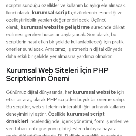
scriptin sunduğu özellikler ve kullanım kolaylığı ele alınacak.
İkinci olarak,
kurumsal script
çözümlerinin esnekliği ve
özelleştirilebilir yapıları değerlendirilecek. Üçüncü
olarak,
kurumsal website geliştirme
sürecinde dikkat
edilmesi gereken hususlar paylaşılacak. Son olarak, bu
scriptlerin nasıl etkin bir şekilde kullanılabileceği için pratik
öneriler sunulacak. Amacımız, işletmenizin dijital dünyada
daha etkili bir şekilde yer almasına yardımcı olmaktır.
Kurumsal Web Siteleri İçin PHP
Scriptlerinin Önemi
Günümüz dijital dünyasında, her
kurumsal website
için
etkili bir araç olarak PHP scriptleri büyük bir öneme sahip.
Bu scriptler, web sitelerinin interaktifliğini artırarak kullanıcı
deneyimini iyileştirir. Özellikle
kurumsal script
örnekleri
incelendiğinde, içerik yönetimi, form işlemleri ve
veri tabanı entegrasyonu gibi işlevlerin kolayca hayata
geçirildiği görülmektedir. PHP dilinin esnekliği sayesinde,