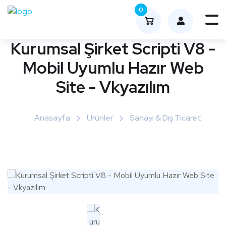
0
Me
nüy
Kurumsal Şirket Scripti V8 -
ü
Mobil Uyumlu Hazır Web
Aç
Site - Vkyazılım
Anasayfa
Ürünler
Sanayi & Dış Ticaret