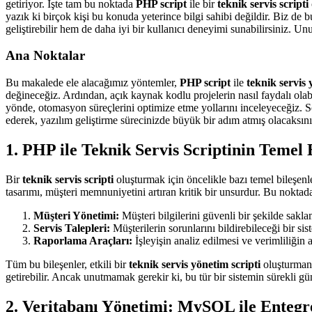
getiriyor. İşte tam bu noktada
PHP script
ile bir
teknik servis scripti
yazık ki birçok kişi bu konuda yeterince bilgi sahibi değildir. Biz de 
geliştirebilir hem de daha iyi bir kullanıcı deneyimi sunabilirsiniz. Un
Ana Noktalar
Bu makalede ele alacağımız yöntemler,
PHP script
ile
teknik servis 
değineceğiz. Ardından, açık kaynak kodlu projelerin nasıl faydalı olab
yönde, otomasyon süreçlerini optimize etme yollarını inceleyeceğiz. S
ederek, yazılım geliştirme sürecinizde büyük bir adım atmış olacaksını
1. PHP ile Teknik Servis Scriptinin Temel 
Bir
teknik servis scripti
oluşturmak için öncelikle bazı temel bileşenler
tasarımı, müşteri memnuniyetini artıran kritik bir unsurdur. Bu noktad
Müşteri Yönetimi:
Müşteri bilgilerini güvenli bir şekilde sakl
Servis Talepleri:
Müşterilerin sorunlarını bildirebileceği bir sis
Raporlama Araçları:
İşleyişin analiz edilmesi ve verimliliğin a
Tüm bu bileşenler, etkili bir
teknik servis yönetim scripti
oluşturmanın
getirebilir. Ancak unutmamak gerekir ki, bu tür bir sistemin sürekli gün
2. Veritabanı Yönetimi: MySQL ile Entegr