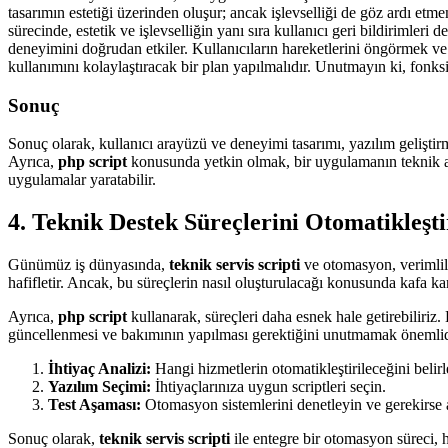
tasarımın estetiği üzerinden oluşur; ancak işlevselliği de göz ardı 
sürecinde, estetik ve işlevselliğin yanı sıra kullanıcı geri bildirimler
deneyimini doğrudan etkiler. Kullanıcıların hareketlerini öngörmek ve
kullanımını kolaylaştıracak bir plan yapılmalıdır. Unutmayın ki, fonksiy
Sonuç
Sonuç olarak, kullanıcı arayüzü ve deneyimi tasarımı, yazılım geliştir
Ayrıca,
php script
konusunda yetkin olmak, bir uygulamanın teknik alt
uygulamalar yaratabilir.
4. Teknik Destek Süreçlerini Otomatikleşt
Günümüz iş dünyasında,
teknik servis scripti
ve otomasyon, verimlili
hafifletir. Ancak, bu süreçlerin nasıl oluşturulacağı konusunda kafa kar
Ayrıca,
php script
kullanarak, süreçleri daha esnek hale getirebiliriz
güncellenmesi ve bakımının yapılması gerektiğini unutmamak önemlidir
İhtiyaç Analizi:
Hangi hizmetlerin otomatikleştirileceğini belirl
Yazılım Seçimi:
İhtiyaçlarınıza uygun scriptleri seçin.
Test Aşaması:
Otomasyon sistemlerini denetleyin ve gerekirse 
Sonuç olarak,
teknik servis scripti
ile entegre bir otomasyon süreci, 