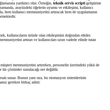
ağlamasına yardımcı olur. Örneğin,
teknik servis scripti
geliştirme
ynı zamanda, arayüzdeki öğelerin uyumu ve etkileşimi, kullanıcı
sıyla, hem kullanıcı memnuniyetini artıracak hem de uygulamanın
örmektedir.
k, kullanıcıların ürünle olan etkileşimini doğrudan etkiler.
memnuniyetini artıran ve kullanıcıları uzun vadede elinde tutan
i, müşteri memnuniyetini artırırken, personelin üzerindeki yükü de
ne tür çözümler sunulacağı net değildir.
ırsatı sunar. Bunun yanı sıra, bu otomasyon sistemlerinin
manız gereken birkaç adım: