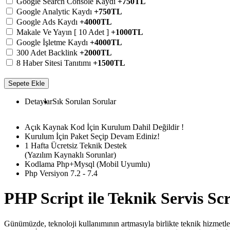
Google Search Console Kaydı
+750TL
Google Analytic Kaydı
+750TL
Google Ads Kaydı
+4000TL
Makale Ve Yayın [ 10 Adet ]
+1000TL
Google İşletme Kaydı
+4000TL
300 Adet Backlink
+2000TL
8 Haber Sitesi Tanıtımı
+1500TL
Sepete Ekle
Detaylar
Sık Sorulan Sorular
Açık Kaynak Kod İçin Kurulum Dahil Değildir !
Kurulum İçin Paket Seçip Devam Ediniz!
1 Hafta Ücretsiz Teknik Destek
(Yazılım Kaynaklı Sorunlar)
Kodlama Php+Mysql (Mobil Uyumlu)
Php Versiyon 7.2 - 7.4
PHP Script ile Teknik Servis S
Günümüzde, teknoloji kullanımının artmasıyla birlikte teknik hizmetler