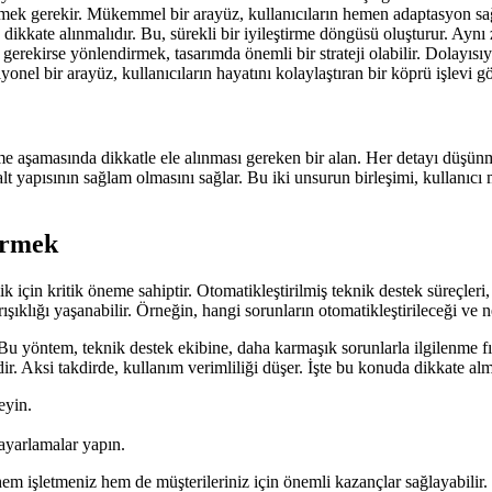
etmemek gerekir. Mükemmel bir arayüz, kullanıcıların hemen adaptasyon s
i de dikkate alınmalıdır. Bu, sürekli bir iyileştirme döngüsü oluşturur. A
 gerekirse yönlendirmek, tasarımda önemli bir strateji olabilir. Dolayı
onel bir arayüz, kullanıcıların hayatını kolaylaştıran bir köprü işlevi g
me aşamasında dikkatle ele alınması gereken bir alan. Her detayı düşünme
 yapısının sağlam olmasını sağlar. Bu iki unsurun birleşimi, kullanıcı 
irmek
k için kritik öneme sahiptir. Otomatikleştirilmiş teknik destek süreçler
ışıklığı yaşanabilir. Örneğin, hangi sorunların otomatikleştirileceği ve 
. Bu yöntem, teknik destek ekibine, daha karmaşık sorunlarla ilgilenme f
. Aksi takdirde, kullanım verimliliği düşer. İşte bu konuda dikkate al
eyin.
ayarlamalar yapın.
hem işletmeniz hem de müşterileriniz için önemli kazançlar sağlayabilir.