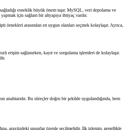
in sağladığı esneklik büyük önem taşır. MySQL, veri depolama ve
yapmak için sağlam bir altyapıya ihtiyaç vardır.
ipti örnekleri arasından en uygun olanları seçmek kolaylaşır. Ayrıca,
hızlı erişim sağlanırken, kayıt ve sorgulama işlemleri de kolaylaşır.
ir.
ın anahtarıdır. Bu süreçler doğru bir şekilde uygulandığında, hem
ına, arayüzdeki unsurlar özenle seçilmelidir. İlk izlenim, genellikle