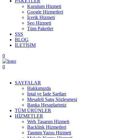
PAKETLER
Kurulum Hizmeti
Google Hizmetleri
İçerik Hizmeti
Seo Hizmeti
Tüm Paketler
SSS
BLOG
İLETİŞİM
0
0
Menüyü Aç
SAYFALAR
Hakkımızda
İptal ve İade Şartları
Mesafeli Satış Sözleşmesi
Banka Hesaplarimiz
TÜM ÜRÜNLER
HİZMETLER
Web Tasarım Hizmeti
Backlink Hizmetleri
Tanıtım Yazısı Hizmeti