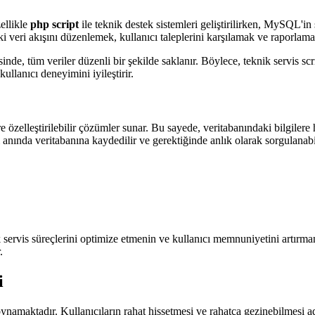
ellikle
php script
ile teknik destek sistemleri geliştirilirken, MySQL'
eri akışını düzenlemek, kullanıcı taleplerini karşılamak ve raporlama 
de, tüm veriler düzenli bir şekilde saklanır. Böylece, teknik servis scr
ullanıcı deneyimini iyileştirir.
re özelleştirilebilir çözümler sunar. Bu sayede, veritabanındaki bilgilere 
i anında veritabanına kaydedilir ve gerektiğinde anlık olarak sorgulanabil
servis süreçlerini optimize etmenin ve kullanıcı memnuniyetini artırman
.
i
oynamaktadır. Kullanıcıların rahat hissetmesi ve rahatça gezinebilmesi ad