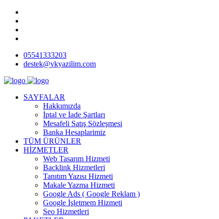
05541333203
destek@vkyazilim.com
SAYFALAR
Hakkımızda
İptal ve İade Şartları
Mesafeli Satış Sözleşmesi
Banka Hesaplarimiz
TÜM ÜRÜNLER
HİZMETLER
Web Tasarım Hizmeti
Backlink Hizmetleri
Tanıtım Yazısı Hizmeti
Makale Yazma Hizmeti
Google Ads ( Google Reklam )
Google İşletmem Hizmeti
Seo Hizmetleri