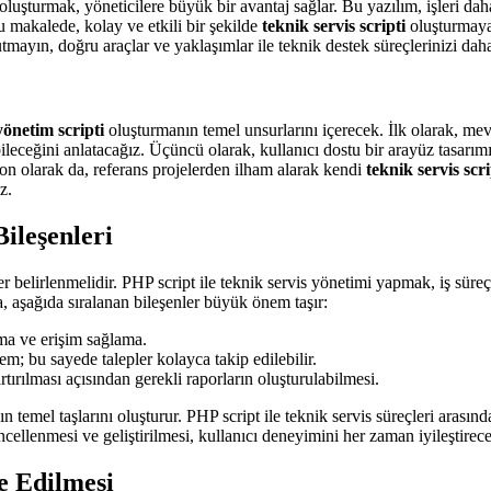
oluşturmak, yöneticilere büyük bir avantaj sağlar. Bu yazılım, işleri dah
bu makalede, kolay ve etkili bir şekilde
teknik servis scripti
oluşturmaya 
utmayın, doğru araçlar ve yaklaşımlar ile teknik destek süreçlerinizi daha 
yönetim scripti
oluşturmanın temel unsurlarını içerecek. İlk olarak, me
ileceğini anlatacağız. Üçüncü olarak, kullanıcı dostu bir arayüz tasarı
on olarak da, referans projelerden ilham alarak kendi
teknik servis scri
z.
Bileşenleri
 belirlenmelidir. PHP script ile teknik servis yönetimi yapmak, iş süreçle
a, aşağıda sıralanan bileşenler büyük önem taşır:
ama ve erişim sağlama.
tem; bu sayede talepler kolayca takip edilebilir.
rtırılması açısından gerekli raporların oluşturulabilmesi.
 temel taşlarını oluşturur. PHP script ile teknik servis süreçleri arasınd
cellenmesi ve geliştirilmesi, kullanıcı deneyimini her zaman iyileştirece
e Edilmesi