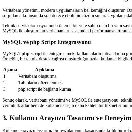
Veritabanı yönetimi, modern uygulamaların bel kemiğini oluşturur. Öz
sorgulama konusunda son derece etkili bir çözüm sunar. Uygulamadaki v
Teknik servis otomasyonunda önemli bir yere sahip olan bu yapı sayesin
MySQL ile oluşturulan veritabanları, sistemdeki performansı artırarak k
MySQL ve php Script Entegrasyonu
MySQL’i
php script
ile entegre etmek, kullanıcıların ihtiyaçlarına gö
Örneğin, bir teknik destek çağrısı oluşturduğunuzda, kullanıcı bilgiler
Aşama
Açıklama
1
Veritabanı oluşturma
2
Tabloların düzenlenmesi
3
php script ile bağlantı kurma
Sonuç olarak, veritabanı yönetimi ve MySQL ile entegrasyonu, teknik 
verimlilik artar hem de kullanıcılar için daha kaliteli bir hizmet sunulur
3. Kullanıcı Arayüzü Tasarımı ve Deneyim
Kullanıcı arayüzü tasarımı, bir uygulamanın başarısında kritik bir rol 