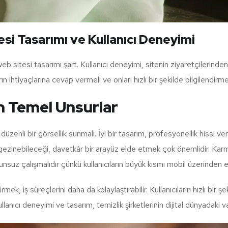
tesi Tasarımı ve Kullanıcı Deneyimi
ir web sitesi tasarımı şart. Kullanıcı deneyimi, sitenin ziyaretçilerin
rın ihtiyaçlarına cevap vermeli ve onları hızlı bir şekilde bilgilendirmel
in Temel Unsurlar
düzenli bir görsellik sunmalı. İyi bir tasarım, profesyonellik hissi veri
 gezinebileceği, davetkâr bir arayüz elde etmek çok önemlidir. Karm
nsuz çalışmalıdır çünkü kullanıcıların büyük kısmı mobil üzerinden er
rmek, iş süreçlerini daha da kolaylaştırabilir. Kullanıcıların hızlı bi
anıcı deneyimi ve tasarım, temizlik şirketlerinin dijital dünyadaki varl