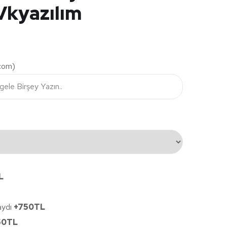
Vkyazılım
.com)
L
aydı
+750TL
50TL