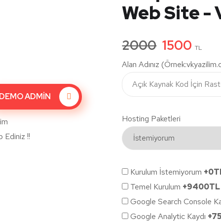
Web Site - 
2000
1500
TL
Alan Adınız (Örnek:vkyazilim
DEMO ADMİN
Hosting Paketleri
lim
Ediniz !!
Kurulum İstemiyorum
+0T
Temel Kurulum
+9400TL
Google Search Console K
Google Analytic Kaydı
+7