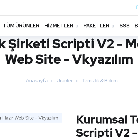
TÜM ÜRÜNLER
HİZMETLER
PAKETLER
SSS
 Şirketi Scripti V2 - 
Web Site - Vkyazılım
Anasayfa
Ürünler
Temizlik & Bakım
Kurumsal Te
Scripti V2 