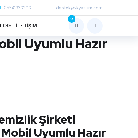
05541333203
destek@vkyazilim.com
0
BLOG
İLETİŞİM
Mobil Uyumlu Hazır
mizlik Şirketi
- Mobil Uyumlu Hazır