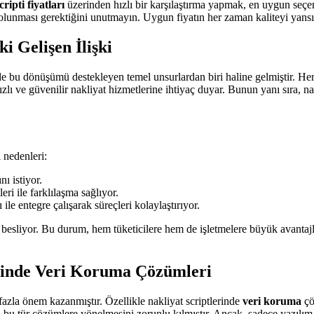
cripti fiyatları
üzerinden hızlı bir karşılaştırma yapmak, en uygun seçe
 olunması gerektiğini unutmayın. Uygun fiyatın her zaman kaliteyi yansı
i Gelişen İlişki
 de bu dönüşümü destekleyen temel unsurlardan biri haline gelmiştir. Her
zlı ve güvenilir nakliyat hizmetlerine ihtiyaç duyar. Bunun yanı sıra, nak
ı nedenleri:
nı istiyor.
leri ile farklılaşma sağlıyor.
 ile entegre çalışarak süreçleri kolaylaştırıyor.
ini besliyor. Bu durum, hem tüketicilere hem de işletmelere büyük avanta
erinde Veri Koruma Çözümleri
azla önem kazanmıştır. Özellikle nakliyat scriptlerinde
veri koruma
çö
arın bu tür çözümlere yönelmesini zorunlu kılmıştır. Ancak, sadece yazılım 