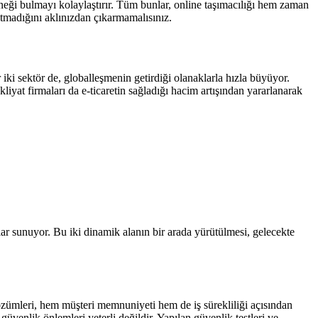
neği bulmayı kolaylaştırır. Tüm bunlar, online taşımacılığı hem zaman
tmadığını aklınızdan çıkarmamalısınız.
 iki sektör de, globalleşmenin getirdiği olanaklarla hızla büyüyor.
liyat firmaları da e-ticaretin sağladığı hacim artışından yararlanarak
jlar sunuyor. Bu iki dinamik alanın bir arada yürütülmesi, gelecekte
zümleri, hem müşteri memnuniyeti hem de iş sürekliliği açısından
güvenlik önlemleri yeterli değildir. Yapılan güvenlik testleri ve