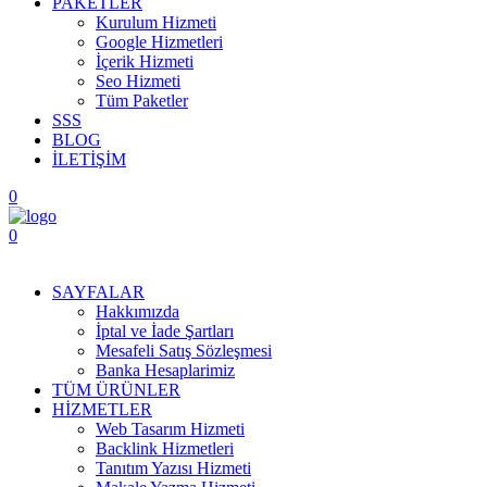
PAKETLER
Kurulum Hizmeti
Google Hizmetleri
İçerik Hizmeti
Seo Hizmeti
Tüm Paketler
SSS
BLOG
İLETİŞİM
0
0
Menüyü Aç
SAYFALAR
Hakkımızda
İptal ve İade Şartları
Mesafeli Satış Sözleşmesi
Banka Hesaplarimiz
TÜM ÜRÜNLER
HİZMETLER
Web Tasarım Hizmeti
Backlink Hizmetleri
Tanıtım Yazısı Hizmeti