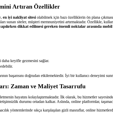
mini Artıran Özellikler
e,
en iyi nakliyat sitesi
olabilmek için bazı özelliklerin ön plana çıkması
rı sunan siteler, müşteri memnuniyetini artırmaktadır. Özellikle, kullanıcı
 yapılırken dikkat edilmesi gereken önemli noktalar arasında mobil
eyi daha keyifle gezmesini sağlar.
edebilir.
arının başarısını doğrudan etkilemektedir. İyi bir kullanıcı deneyimi sun
ları: Zaman ve Maliyet Tasarrufu
işletmenin hayatını kolaylaştırmaktadır. İlk olarak, bu hizmetler sayesin
işimsizlik durumu ortadan kalkar. Aslında, online platformlar, taşımacılık
ılık yöntemlerinde sıkça karşılaşılan gizli masraflar, online hizmetlerde