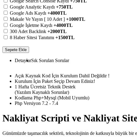
Google Search Console Kaydı
+750TL
Google Analytic Kaydı
+750TL
Google Ads Kaydı
+4000TL
Makale Ve Yayın [ 10 Adet ]
+1000TL
Google İşletme Kaydı
+4000TL
300 Adet Backlink
+2000TL
8 Haber Sitesi Tanıtımı
+1500TL
Sepete Ekle
Detaylar
Sık Sorulan Sorular
Açık Kaynak Kod İçin Kurulum Dahil Değildir !
Kurulum İçin Paket Seçip Devam Ediniz!
1 Hafta Ücretsiz Teknik Destek
(Yazılım Kaynaklı Sorunlar)
Kodlama Php+Mysql (Mobil Uyumlu)
Php Versiyon 7.2 - 7.4
Nakliyat Scripti ve Nakliyat Si
Günümüzde taşımacılık sektörü, teknolojinin de katkısıyla büyük bir evri