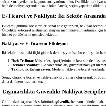
sürpriz maliyetlerden kaçınmasına yardımcı olur. Özellikle,
nakliyat s
hem de maliyet açısından cazip kılar. Ancak, seçim yaparken dikkatli
E-Ticaret ve Nakliyat: İki Sektör Arasındak
E-ticaret, günümüzde vitrinleri sanal hale getirirken, nakliyat sektörü
Öncelikle,
e-ticaret
işletmeleri, müşteri memnuniyetini artırmak için hı
hizmet portföylerini genişletmektedir.
Nakliyat ve E-Ticaretin Etkileşimi
İki sektör arasındaki ilişki giderek derinleşiyor. İşte bu etkileşimin baz
Hızlı Teslimat
: Müşteriler, siparişlerinin en kısa sürede ulaşması
Rekabet Avantajı
: E-ticaret firmaları, güvenilir nakliyat hizmet
Teknolojik Entegrasyon
: Modern nakliyat, e-ticaret yazılımları
Sonuç olarak, e-ticaret ve nakliyat sektörü, sinerji oluşturarak birbir
daha da önem kazanacaktır.
Taşımacılıkta Güvenlik: Nakliyat Scriptl
Günümüzde taşımacılık sektöründe
güvenlik
, her zamankinden daha f
kritik bir rol oynamaktadır. Veri ihlallerinin artışı, sektördeki firmal