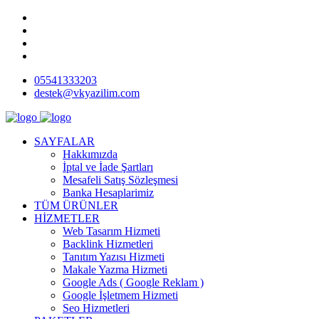
05541333203
destek@vkyazilim.com
SAYFALAR
Hakkımızda
İptal ve İade Şartları
Mesafeli Satış Sözleşmesi
Banka Hesaplarimiz
TÜM ÜRÜNLER
HİZMETLER
Web Tasarım Hizmeti
Backlink Hizmetleri
Tanıtım Yazısı Hizmeti
Makale Yazma Hizmeti
Google Ads ( Google Reklam )
Google İşletmem Hizmeti
Seo Hizmetleri