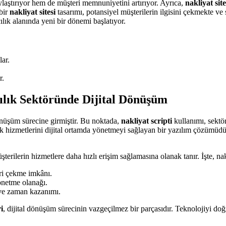
aylaştırıyor hem de müşteri memnuniyetini artırıyor. Ayrıca,
nakliyat site
 bir
nakliyat sitesi
tasarımı, potansiyel müşterilerin ilgisini çekmekte ve
cılık alanında yeni bir dönemi başlatıyor.
lar.
r.
acılık Sektöründe Dijital Dönüşüm
 dönüşüm sürecine girmiştir. Bu noktada,
nakliyat scripti
kullanımı, sektör
ık hizmetlerini dijital ortamda yönetmeyi sağlayan bir yazılım çözümüdür.
erilerin hizmetlere daha hızlı erişim sağlamasına olanak tanır. İşte, nakli
ri çekme imkânı.
önetme olanağı.
 ve zaman kazanımı.
i
, dijital dönüşüm sürecinin vazgeçilmez bir parçasıdır. Teknolojiyi doğ