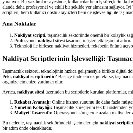
yaratıyor. Bu yazılımlar sayesinde, kullanıcılar hem iş süreçlerini kol
alanda daha profesyonel ve etkili bir şekilde yer almasını sağlıyor. İyi
scriptleri, hem kullanıcı dostu arayüzleri hem de işlevselliği ile taşıma
Ana Noktalar
Nakliyat scripti
, taşımacılık sektöründe önemli bir kolaylık sağ
Profesyonel
nakliyat sitesi
tasarımı, müşteri etkileşimini artırır.
Teknoloji ile birleşen nakliyat hizmetleri, rekabetin önünü açıyo
Nakliyat Scriptlerinin İşlevselliği: Taşım
Taşımacılık sektörü, teknolojinin hızlıca gelişmesiyle birlikte dijital
Peki,
nakliyat scripti nedir
? Basitçe ifade etmek gerekirse, taşımacıl
organize etmenize yardımcı olur.
Ayrıca,
nakliyat sitesi
üzerinden bu scriptlerle kurulan platformlar, müşt
Rekabet Avantajı:
Online hizmet sunumu ile daha fazla müşte
Yönetim Kolaylığı:
Taşımacılık süreçlerini tek bir sistemden y
Maliyet Tasarrufu:
Operasyonel süreçlerde azalan maliyetler
Bu nedenle, taşımacılık sektöründeki işletmeler için
nakliyat scriptler
bir adım önde olacaklardır.