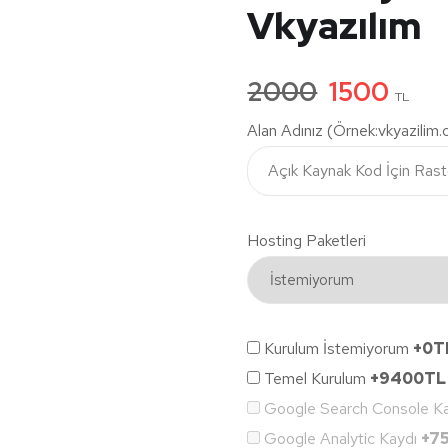
Vkyazılım
2000
1500
TL
Alan Adınız (Örnek:vkyazilim
Hosting Paketleri
Kurulum İstemiyorum
+0T
Temel Kurulum
+9400TL
Google Search Console K
Google Analytic Kaydı
+7