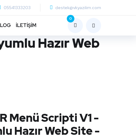
05541333203
destek@vkyazilim.com
0
BLOG
İLETİŞİM
Uyumlu Hazır Web
 Menü Scripti V1 -
lu Hazır Web Site -