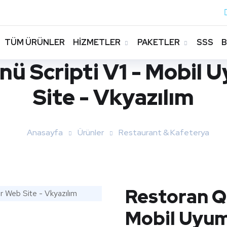
TÜM ÜRÜNLER
HİZMETLER
PAKETLER
SSS
ü Scripti V1 - Mobil 
Site - Vkyazılım
Anasayfa
Ürünler
Restaurant & Kafeterya
Restoran QR
Mobil Uyum