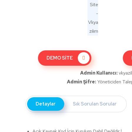
DEMO SİTE
Admin Kullanıcı:
vkyazi
Admin Şifre:
Yöneticiden Talep 
Detaylar
Sık Sorulan Sorular
Açık Kaynak Kod İçin Kurulum Dahil Değildir !