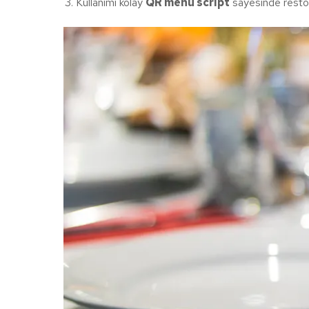
Kullanımı kolay
QR menü script
sayesinde restora