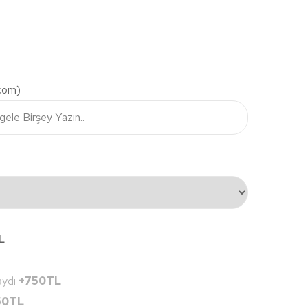
.com)
L
aydı
+750TL
50TL