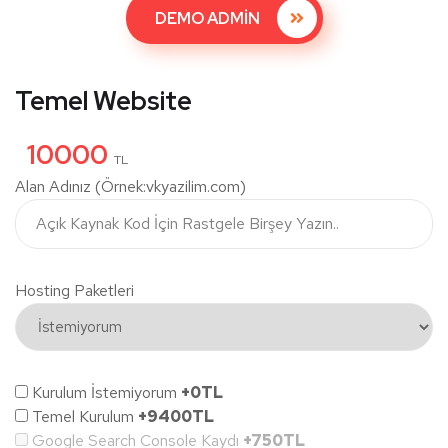
DEMO ADMİN
Temel Website
10000
TL
Alan Adınız (Örnek:vkyazilim.com)
Hosting Paketleri
Kurulum İstemiyorum
+0TL
Temel Kurulum
+9400TL
Google Search Console Kaydı
+750TL