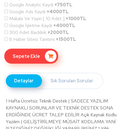
Google Analytic Kaydı
+750TL
Google Ads Kaydı
+4000TL
Makale Ve Yayın [ 10 Adet ]
+1000TL
Google İşletme Kaydı
+4000TL
300 Adet Backlink
+2000TL
8 Haber Sitesi Tanıtımı
+1500TL
Sepete Ekle
Detaylar
Sık Sorulan Sorular
1 Hafta Ücretsiz Teknik Destek | SADECE YAZILIM
KAYNAKLI SORUNLAR VE TEKNİK DESTEK SONA
ERDİĞİNDE ÜCRET TALEP EDİLİR Açık Kaynak Kodlu
Yazılım | GELİŞTİRİLMEYE MÜSAİT KODLAMA YANİ
İSTEDİĞİNİZ DEĞİŞİKLİĞİ YAPABİLİRSİNİZ 1 Yıllık