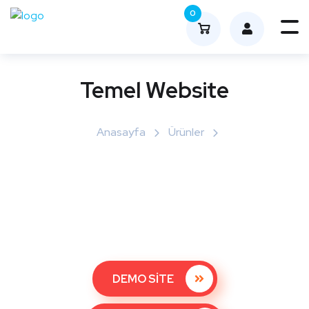
0
Me
nüy
ü
Temel Website
Aç
Anasayfa
Ürünler
DEMO SİTE